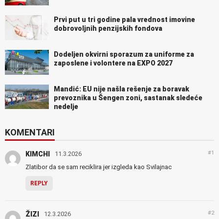
Prvi put u tri godine pala vrednost imovine
dobrovoljnih penzijskih fondova
Dodeljen okvirni sporazum za uniforme za
zaposlene i volontere na EXPO 2027
Mandić: EU nije našla rešenje za boravak
prevoznika u Šengen zoni, sastanak sledeće
nedelje
KOMENTARI
#1
KIMCHI
11.3.2026
Zlatibor da se sam reciklira jer izgleda kao Svilajnac
REPLY
#2
ŽIZI
12.3.2026