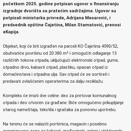
početkom 2025. godine potpisan ugovor o finansiranju
izgradnje dvorišta sa pratećim sadržajima. Ugovor su
potpisali ministarka privrede, Adrijana Mesarović, i
predsednik opštine Čajetina, Milan Stamatović, prenosi
eKapija.
Objekat, koji će biti izgrađen na parceli KO Čajetina 4590/52,
obuhvatiće površinu od 20.380 m² i omogućiti odlaganje 13
različitih tokova otpada, uključujući elektronski otpad, gume,
otpadno drvo, kabasti otpad, plastiku, opasan otpad iz
domaćinstava i otpadna ulja. Sav otpad će se sortirati i
predavati ovlašćenim operaterima za dalju reciklažu.
Kompleks će imati dve celine: deo za pretovar komunalnog
otpada i deo otvoren za građane. Biće omogućeno prikupljanje
starog nameštaja, tekstila i igračaka za ponovnu upotrebu.
Na terenu će se nalaziti portirnica, magacin i posebno
organizovane zone za kabasti, građevinski, zeleni i elektronski