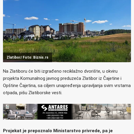
Zlatibor/ Foto: Biznis.rs
Na Zlatiboru će biti izgrađeno reciklažno dvorište, u okviru
projekta Komunalnog javnog preduzeća Zlatibor iz Čajetine i
Opštine Čajetina, sa ciljem unapređenja upravljanja svim vrstama
otpada, pišu Zlatiborske vesti.
Projekat je prepoznalo Ministarstvo privrede, pa je