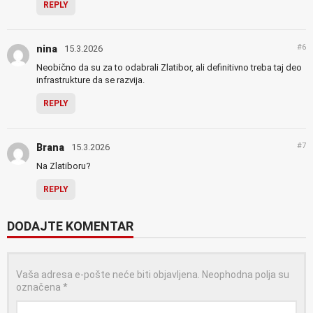
REPLY
#6
nina
15.3.2026
Neobično da su za to odabrali Zlatibor, ali definitivno treba taj deo
infrastrukture da se razvija.
REPLY
#7
Brana
15.3.2026
Na Zlatiboru?
REPLY
DODAJTE KOMENTAR
Vaša adresa e-pošte neće biti objavljena.
Neophodna polja su
označena
*