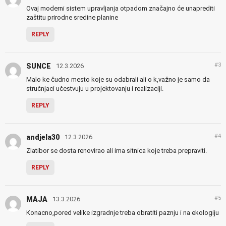
Ovaj moderni sistem upravljanja otpadom značajno će unaprediti
zaštitu prirodne sredine planine
REPLY
#3
SUNCE
12.3.2026
Malo ke čudno mesto koje su odabrali ali o k,važno je samo da
stručnjaci učestvuju u projektovanju i realizaciji.
REPLY
#4
andjela30
12.3.2026
Zlatibor se dosta renovirao ali ima sitnica koje treba prepraviti.
REPLY
#5
MAJA
13.3.2026
Konacno,pored velike izgradnje treba obratiti paznju i na ekologiju