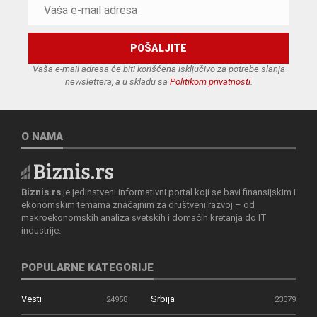
Vaša e-mail adresa će biti korišćena isključivo za potrebe slanja
newslettera, a u skladu sa
Politikom privatnosti
.
O NAMA
Biznis.rs
je jedinstveni informativni portal koji se bavi finansijskim i
ekonomskim temama značajnim za društveni razvoj – od
makroekonomskih analiza svetskih i domaćih kretanja do IT
industrije.
POPULARNE KATEGORIJE
Vesti
Srbija
24958
23379