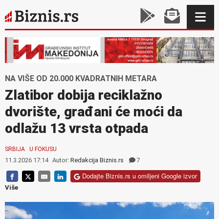
NA VIŠE OD 20.000 KVADRATNIH METARA
Zlatibor dobija reciklažno
dvorište, građani će moći da
odlažu 13 vrsta otpada
SRBIJA
U FOKUSU
11.3.2026 17:14
Autor:
Redakcija Biznis.rs
7
Dodajte Biznis.rs u omiljeni Google izvor
Više