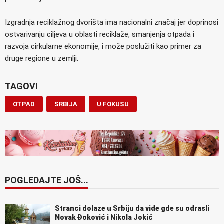
Izgradnja reciklažnog dvorišta ima nacionalni značaj jer doprinosi
ostvarivanju ciljeva u oblasti reciklaže, smanjenja otpada i
razvoja cirkularne ekonomije, i može poslužiti kao primer za
druge regione u zemlji.
TAGOVI
OTPAD
SRBIJA
U FOKUSU
POGLEDAJTE JOŠ...
Stranci dolaze u Srbiju da vide gde su odrasli
Novak Đoković i Nikola Jokić