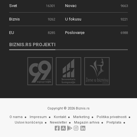
Svet
Novac
16301
9663
Biznis
U fokusu
9262
9221
EU
Poslovanje
8285
6988
BIZNIS.RS PROJEKTI
Copyright © 2026 Biznis.rs
O nama
Impresum
Kontakt
Marketing
Politika privatnosti
Uslovi korišćenja
Newsletter
Magazin arhiva
Pretplata