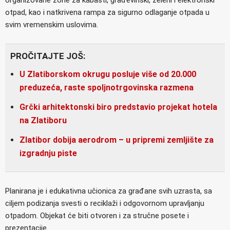
otpad, kao i natkrivena rampa za sigurno odlaganje otpada u
svim vremenskim uslovima.
PROČITAJTE JOŠ:
U Zlatiborskom okrugu posluje više od 20.000
preduzeća, raste spoljnotrgovinska razmena
Grčki arhitektonski biro predstavio projekat hotela
na Zlatiboru
Zlatibor dobija aerodrom – u pripremi zemljište za
izgradnju piste
Planirana je i edukativna učionica za građane svih uzrasta, sa
ciljem podizanja svesti o reciklaži i odgovornom upravljanju
otpadom. Objekat će biti otvoren i za stručne posete i
prezentacije.