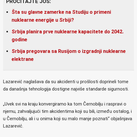
PROČITAJTE JOŠ:
Šta su glavne zamerke na Studiju o primeni
nuklearne energije u Srbiji?
Srbija planira prve nuklearne kapacitete do 2042.
godine
Srbija pregovara sa Rusijom o izgradnji nuklearne
elektrane
Lazarević naglašava da su akcidenti u prošlosti doprineli tome
da današnja tehnologija dostigne najviše standarde sigurnosti.
„Uvek svi na kraju konvergiramo ka tom Černobilju i raspravi o
njemu, zahvaljujući tim akcidentima koji su bili, između ostalog, i
u Černobilju, ali i u onima koji su malo manje poznati“ objašnjava
Lazarević.