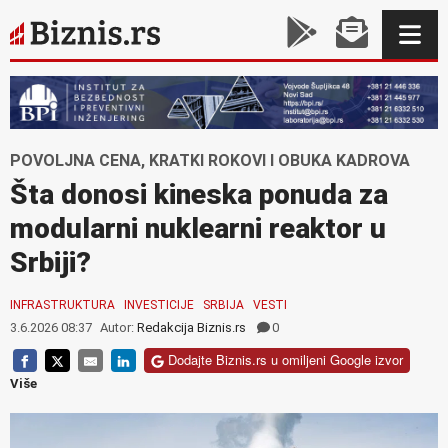
POVOLJNA CENA, KRATKI ROKOVI I OBUKA KADROVA
Šta donosi kineska ponuda za
modularni nuklearni reaktor u
Srbiji?
INFRASTRUKTURA
INVESTICIJE
SRBIJA
VESTI
3.6.2026 08:37
Autor:
Redakcija Biznis.rs
0
Dodajte Biznis.rs u omiljeni Google izvor
Više