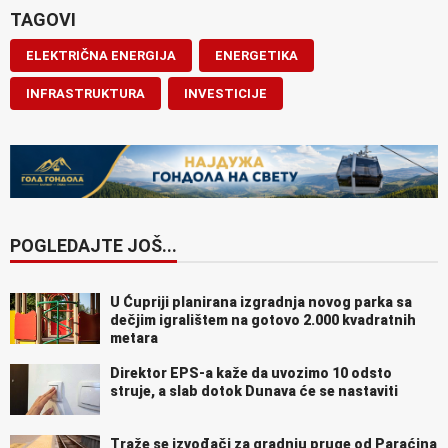
TAGOVI
ELEKTRIČNA ENERGIJA
ENERGETIKA
INFRASTRUKTURA
INVESTICIJE
POGLEDAJTE JOŠ...
U Ćupriji planirana izgradnja novog parka sa
dečjim igralištem na gotovo 2.000 kvadratnih
metara
Direktor EPS-a kaže da uvozimo 10 odsto
struje, a slab dotok Dunava će se nastaviti
Traže se izvođači za gradnju pruge od Paraćina