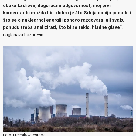
obuka kadrova, dugoročna odgovornost, moj prvi
komentar bi možda bio: dobro je što Srbija dobija ponude i
što se o nuklearnoj energiji ponovo razgovara, ali svaku
ponudu treba analizirati, što bi se reklo, hladne glave“
,
naglašava Lazarević.
Foto: Freepik/wirestock