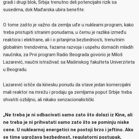
gradi i drugi blok, Srbija trenutno deli potencijalni rizik sa
susedima, dok Mađarska ubira benefite.
O tome zašto je važno da zemlja uđe u nuklearni program, kako
treba pristupiti stranim ponudama, u čemu je razlika između
reaktora i elektrane, ali i o pitanjima bezbednosti, trenutnim
globalnim trendovima, fazama razvoja i uspehu domaćih mladih
naučnika, za Prvi program Radio Beograda govorio je Miloš
Lazarević, naučni istraživač sa Mašinskog fakulteta Univerziteta
u Beogradu.
Lazarević ističe da kinesku ponudu da stave jedan komercijalni
mali reaktor na mrežu i prodaju ga zemljama poput Srbije treba
shvatiti ozbiljno, ali nikako senzacionalistički.
„Ne treba je ni odbacivati samo zato što dolazi iz Kine, ali
ne treba je ni prihvatati samo zato što se pominju niske
cene. U nuklearnoj energetici ne postoji brzo i jeftino. Ako
se time ugrožava bezbednost, regulatorni postupak,