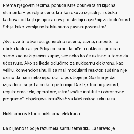
Prema njegovim rečima, ponuda Kine obuhvata tri ključna
elementa – povoljne cene, kratke rokove izgradnje i obuku
kadrova, od kojih je upravo ovaj poslednji najvažniji za budućnost
Srbije kako zemlja ne bi bila samo pasivni posmatrač.
„Sve ove tri stvari su, generalno rečeno, važne, naročito ta
obuka kadrova, jer Srbija ne sme da uđe u nuklearni program
samo kao neki pasivni kupac, već neko ko će aktivno u tome da
učestvuje. Ako se ikada odlučimo za nuklearnu elektranu, kao
veliku, konvencionalnu, ili za mali modularni reaktor, suština nije
samo da nam neko isporuči to postrojenje. Suština je da
izgradimo sopstvenu kompetenciju. Dakle, stručnu javnost,
regulatorna tela, operatore, istraživačke institute i obrazovne
programe“, objašnjava istraživač sa Mašinskog fakulteta.
Nuklearni reaktor ili nuklearna elektrana
Da bi javnost bolje razumela samu tematiku, Lazarević je