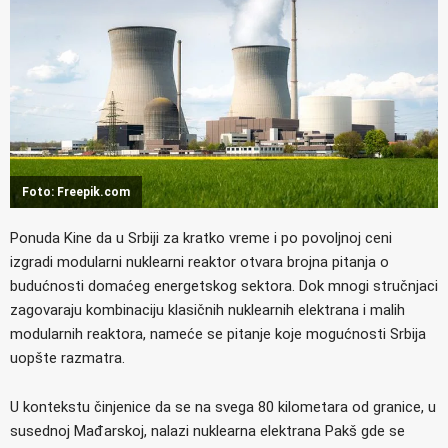
Foto: Freepik.com
Ponuda Kine da u Srbiji za kratko vreme i po povoljnoj ceni
izgradi modularni nuklearni reaktor otvara brojna pitanja o
budućnosti domaćeg energetskog sektora. Dok mnogi stručnjaci
zagovaraju kombinaciju klasičnih nuklearnih elektrana i malih
modularnih reaktora, nameće se pitanje koje mogućnosti Srbija
uopšte razmatra.
U kontekstu činjenice da se na svega 80 kilometara od granice, u
susednoj Mađarskoj, nalazi nuklearna elektrana Pakš gde se