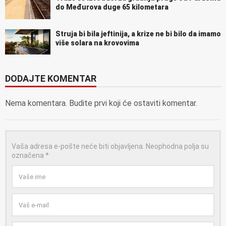
do Međurova duge 65 kilometara
Struja bi bila jeftinija, a krize ne bi bilo da imamo
više solara na krovovima
DODAJTE KOMENTAR
Nema komentara. Budite prvi koji će ostaviti komentar.
Vaša adresa e-pošte neće biti objavljena.
Neophodna polja su
označena
*