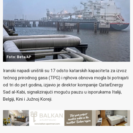
Foto: Beta/AP
Iranski napadi uništili su 17 odsto katarskih kapaciteta za izvoz
tečnog prirodnog gasa (TPG) i njihova obnova mogla bi potrajati
od tri do pet godina, izjavio je direktor kompanije QatarEnergy
Sad al-Kabi, signalizirajući moguću pauzu u isporukama Italiji,
Belgiji, Kini i Južnoj Koreji.