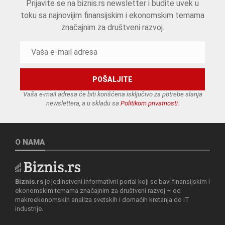
Prijavite se na biznis.rs newsletter i budite uvek u
toku sa najnovijim finansijskim i ekonomskim temama
značajnim za društveni razvoj.
Vaša e-mail adresa će biti korišćena isključivo za potrebe slanja
newslettera, a u skladu sa
Politikom privatnosti
.
O NAMA
Biznis.rs
je jedinstveni informativni portal koji se bavi finansijskim i
ekonomskim temama značajnim za društveni razvoj – od
makroekonomskih analiza svetskih i domaćih kretanja do IT
industrije.