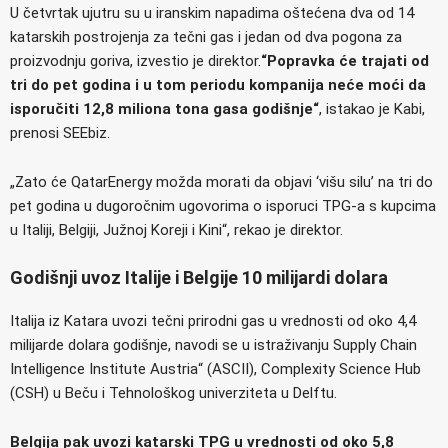
U četvrtak ujutru su u iranskim napadima oštećena dva od 14
katarskih postrojenja za tečni gas i jedan od dva pogona za
proizvodnju goriva, izvestio je direktor.
“Popravka će trajati od
tri do pet godina i u tom periodu kompanija neće moći da
isporučiti 12,8 miliona tona gasa godišnje“
, istakao je Kabi,
prenosi SEEbiz.
„Zato će QatarEnergy možda morati da objavi ‘višu silu’ na tri do
pet godina u dugoročnim ugovorima o isporuci TPG-a s kupcima
u Italiji, Belgiji, Južnoj Koreji i Kini“, rekao je direktor.
Godišnji uvoz Italije i Belgije 10 milijardi dolara
Italija iz Katara uvozi tečni prirodni gas u vrednosti od oko 4,4
milijarde dolara godišnje, navodi se u istraživanju Supply Chain
Intelligence Institute Austria“ (ASCII), Complexity Science Hub
(CSH) u Beču i Tehnološkog univerziteta u Delftu.
Belgija pak uvozi katarski TPG u vrednosti od oko 5,8