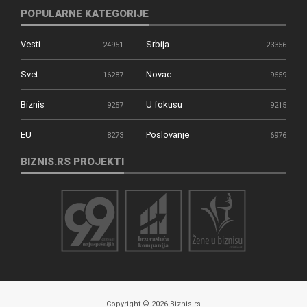
POPULARNE KATEGORIJE
Vesti
Srbija
24951
23356
Svet
Novac
16287
9659
Biznis
U fokusu
9257
9215
EU
Poslovanje
8273
6976
BIZNIS.RS PROJEKTI
Copyright © 2026 Biznis.rs