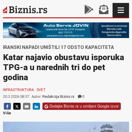
IRANSKI NAPADI UNIŠTILI 17 ODSTO KAPACITETA
Katar najavio obustavu isporuka
TPG-a u narednih tri do pet
godina
INFRASTRUKTURA
SVET
20.3.2026 08:57
Autor:
Redakcija Biznis.rs
0
Dodajte Biznis.rs u omiljeni Google izvor
Više