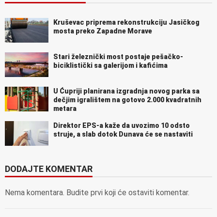
Kruševac priprema rekonstrukciju Jasičkog
mosta preko Zapadne Morave
Stari železnički most postaje pešačko-
biciklistički sa galerijom i kafićima
U Ćupriji planirana izgradnja novog parka sa
dečjim igralištem na gotovo 2.000 kvadratnih
metara
Direktor EPS-a kaže da uvozimo 10 odsto
struje, a slab dotok Dunava će se nastaviti
DODAJTE KOMENTAR
Nema komentara. Budite prvi koji će ostaviti komentar.