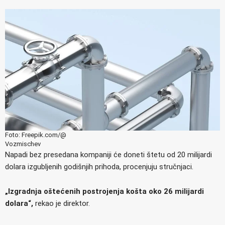
Foto: Freepik.com/@
Vozmischev
Napadi bez presedana kompaniji će doneti štetu od 20 milijardi
dolara izgubljenih godišnjih prihoda, procenjuju stručnjaci.
„Izgradnja oštećenih postrojenja košta oko 26 milijardi
dolara“,
rekao je direktor.