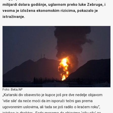
milijardi dolara godišnje, uglavnom preko luke Zebruge, i
veoma je izložena ekonomskim rizicima, pokazalo je
istraživanje.
Foto: Beta/AP
„Katarski div obavestio je kupce još pre dve nedelje objavom
‘više sile’ da neće moći da im isporuči tečni gas prema
ugovorenim uslovima, ali tada se još radilo o kraćem roku“,
istakao je direktor. „Sada moramo da objavimo ‘višu silu’ za