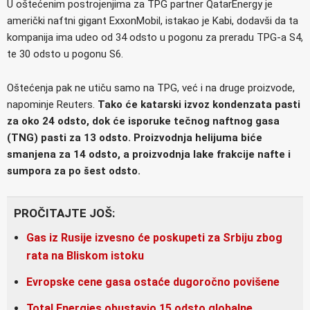
U oštećenim postrojenjima za TPG partner QatarEnergy je
američki naftni gigant ExxonMobil, istakao je Kabi, dodavši da ta
kompanija ima udeo od 34 odsto u pogonu za preradu TPG-a S4,
te 30 odsto u pogonu S6.
Oštećenja pak ne utiču samo na TPG, već i na druge proizvode,
napominje Reuters.
Tako će katarski izvoz kondenzata pasti
za oko 24 odsto, dok će isporuke tečnog naftnog gasa
(TNG) pasti za 13 odsto. Proizvodnja helijuma biće
smanjena za 14 odsto, a proizvodnja lake frakcije nafte i
sumpora za po šest odsto.
PROČITAJTE JOŠ:
Gas iz Rusije izvesno će poskupeti za Srbiju zbog
rata na Bliskom istoku
Evropske cene gasa ostaće dugoročno povišene
Total Energies obustavio 15 odsto globalne