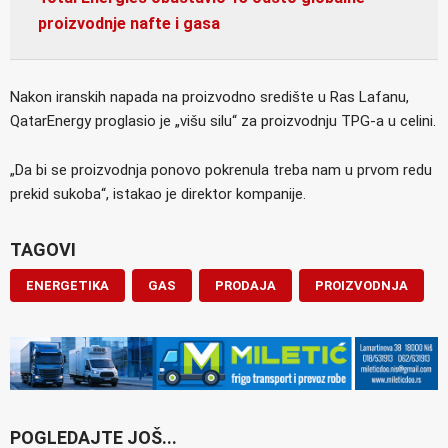
proizvodnje nafte i gasa
Nakon iranskih napada na proizvodno središte u Ras Lafanu,
QatarEnergy proglasio je „višu silu“ za proizvodnju TPG-a u celini.
„Da bi se proizvodnja ponovo pokrenula treba nam u prvom redu
prekid sukoba“, istakao je direktor kompanije.
TAGOVI
ENERGETIKA
GAS
PRODAJA
PROIZVODNJA
POGLEDAJTE JOŠ...