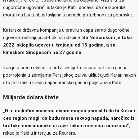
dugoročne ugovore“, istakao je Kabi, dodavši da će isporuke
morati da budu obustavljene u periodu potrebnom za popravke.
Katarska državna kompanija u pravilu sklapa samo dugoročne
ugovore, odbijajući ad-hok narudžbine.
Sa Nemačkom je tako
2022. sklopila ugovor u trajanju od 15 godina, a sa
kineskom Sinopecom na 27 godina.
Iran je u sredu uveče i u četvrtak ujutru napao naftna i gasna
postrojenja u zemljama Persijskog zaliva, uključujući Katar, nakon
što je Izrael u sredu napao iransko gasno polje Južni Pars.
Milijarde dolara štete
„Ni u najluđim snovima nisam mogao pomisliti da bi Katar i
ceo region mogli da budu meta takvog napada, naročito iz
bratske muslimanske države tokom meseca ramazana“,
rekao je Kabi u intervjuu za Reuters.