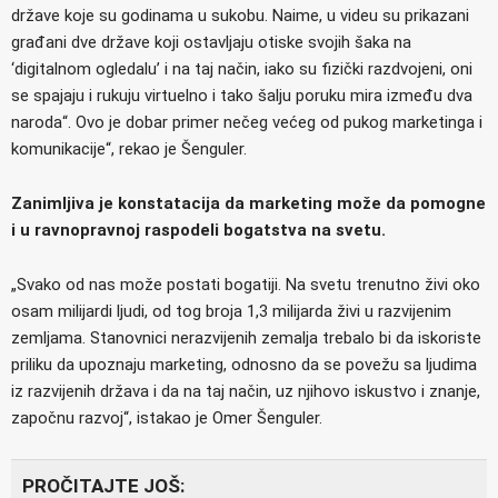
države koje su godinama u sukobu. Naime, u videu su prikazani
građani dve države koji ostavljaju otiske svojih šaka na
‘digitalnom ogledalu’ i na taj način, iako su fizički razdvojeni, oni
se spajaju i rukuju virtuelno i tako šalju poruku mira između dva
naroda“. Ovo je dobar primer nečeg većeg od pukog marketinga i
komunikacije“, rekao je Šenguler.
Zanimljiva je konstatacija da marketing može da pomogne
i u ravnopravnoj raspodeli bogatstva na svetu.
„Svako od nas može postati bogatiji. Na svetu trenutno živi oko
osam milijardi ljudi, od tog broja 1,3 milijarda živi u razvijenim
zemljama. Stanovnici nerazvijenih zemalja trebalo bi da iskoriste
priliku da upoznaju marketing, odnosno da se povežu sa ljudima
iz razvijenih država i da na taj način, uz njihovo iskustvo i znanje,
započnu razvoj“, istakao je Omer Šenguler.
PROČITAJTE JOŠ: