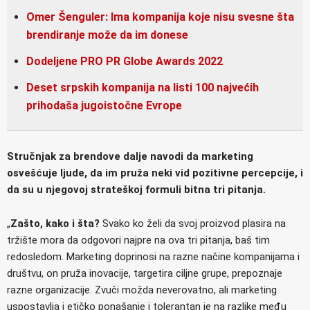
Omer Šenguler: Ima kompanija koje nisu svesne šta
brendiranje može da im donese
Dodeljene PRO PR Globe Awards 2022
Deset srpskih kompanija na listi 100 najvećih
prihodaša jugoistočne Evrope
Stručnjak za brendove dalje navodi da marketing
osvešćuje ljude, da im pruža neki vid pozitivne percepcije, i
da su u njegovoj strateškoj formuli bitna tri pitanja.
„
Zašto, kako i šta?
Svako ko želi da svoj proizvod plasira na
tržište mora da odgovori najpre na ova tri pitanja, baš tim
redosledom. Marketing doprinosi na razne načine kompanijama i
društvu, on pruža inovacije, targetira ciljne grupe, prepoznaje
razne organizacije. Zvuči možda neverovatno, ali marketing
uspostavlja i etičko ponašanje i tolerantan je na razlike među