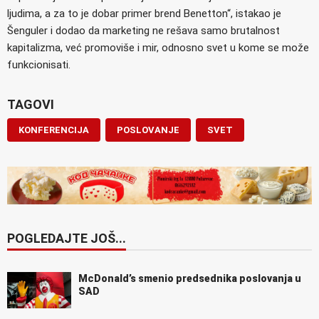
ljudima, a za to je dobar primer brend Benetton“, istakao je
Šenguler i dodao da marketing ne rešava samo brutalnost
kapitalizma, već promoviše i mir, odnosno svet u kome se može
funkcionisati.
TAGOVI
KONFERENCIJA
POSLOVANJE
SVET
POGLEDAJTE JOŠ...
McDonald’s smenio predsednika poslovanja u
SAD