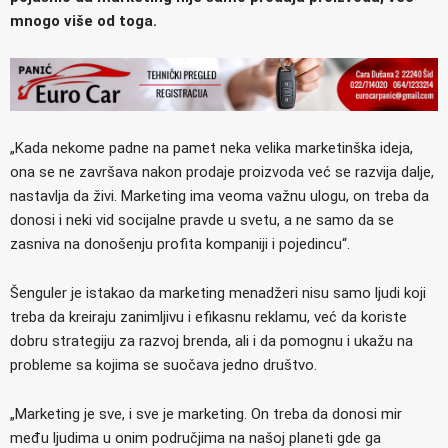
mnogo više od toga.
„Kada nekome padne na pamet neka velika marketinška ideja,
ona se ne završava nakon prodaje proizvoda već se razvija dalje,
nastavlja da živi. Marketing ima veoma važnu ulogu, on treba da
donosi i neki vid socijalne pravde u svetu, a ne samo da se
zasniva na donošenju profita kompaniji i pojedincu“.
Šenguler je istakao da marketing menadžeri nisu samo ljudi koji
treba da kreiraju zanimljivu i efikasnu reklamu, već da koriste
dobru strategiju za razvoj brenda, ali i da pomognu i ukažu na
probleme sa kojima se suočava jedno društvo.
„Marketing je sve, i sve je marketing. On treba da donosi mir
među ljudima u onim područjima na našoj planeti gde ga