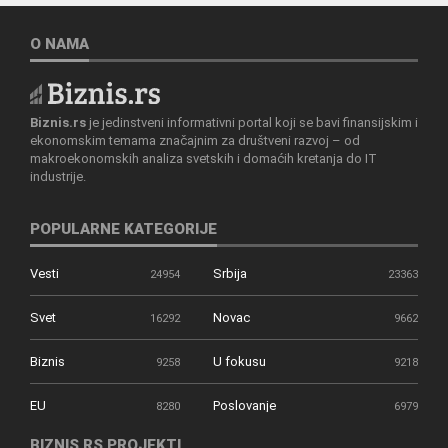
O NAMA
Biznis.rs
je jedinstveni informativni portal koji se bavi finansijskim i
ekonomskim temama značajnim za društveni razvoj – od
makroekonomskih analiza svetskih i domaćih kretanja do IT
industrije.
POPULARNE KATEGORIJE
Vesti
Srbija
24954
23363
Svet
Novac
16292
9662
Biznis
U fokusu
9258
9218
EU
Poslovanje
8280
6979
BIZNIS.RS PROJEKTI