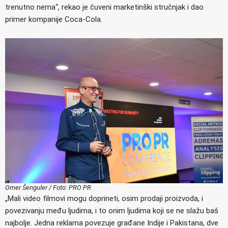
trenutno nema“, rekao je čuveni marketinški stručnjak i dao
primer kompanije Coca-Cola.
Omer Šenguler / Foto: PRO PR
„Mali video filmovi mogu doprineti, osim prodaji proizvoda, i
povezivanju među ljudima, i to onim ljudima koji se ne slažu baš
najbolje. Jedna reklama povezuje građane Indije i Pakistana, dve