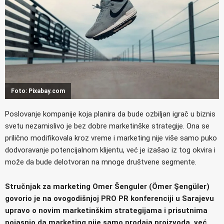
Foto: Pixabay.com
Poslovanje kompanije koja planira da bude ozbiljan igrač u biznis
svetu nezamislivo je bez dobre marketinške strategije. Ona se
prilično modifikovala kroz vreme i marketing nije više samo puko
dodvoravanje potencijalnom klijentu, već je izašao iz tog okvira i
može da bude delotvoran na mnoge društvene segmente.
Stručnjak za marketing Omer Šenguler (Ömer Şengüler)
govorio je na ovogodišnjoj PRO PR konferenciji u Sarajevu
upravo o novim marketinškim strategijama i prisutnima
pojasnio da marketing nije samo prodaja proizvoda, već