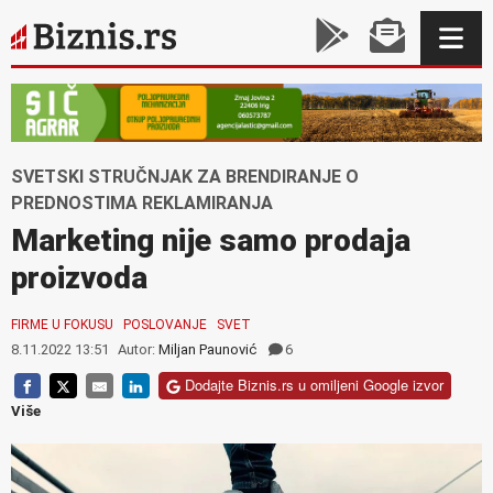
SVETSKI STRUČNJAK ZA BRENDIRANJE O
PREDNOSTIMA REKLAMIRANJA
Marketing nije samo prodaja
proizvoda
FIRME U FOKUSU
POSLOVANJE
SVET
8.11.2022 13:51
Autor:
Miljan Paunović
6
Dodajte Biznis.rs u omiljeni Google izvor
Više