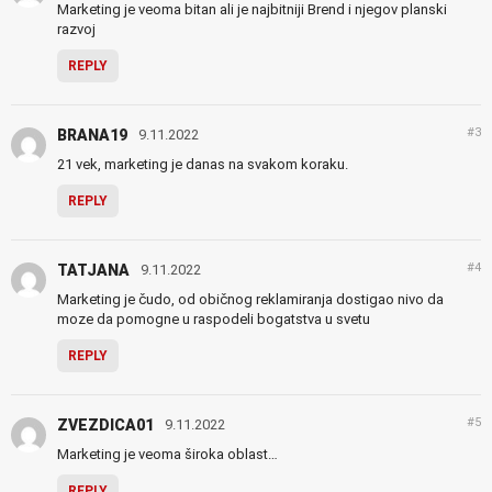
Marketing je veoma bitan ali je najbitniji Brend i njegov planski
razvoj
REPLY
#3
BRANA19
9.11.2022
21 vek, marketing je danas na svakom koraku.
REPLY
#4
TATJANA
9.11.2022
Marketing je čudo, od običnog reklamiranja dostigao nivo da
moze da pomogne u raspodeli bogatstva u svetu
REPLY
#5
ZVEZDICA01
9.11.2022
Marketing je veoma široka oblast…
REPLY