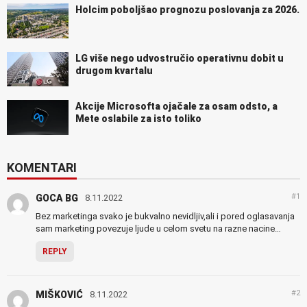
Holcim poboljšao prognozu poslovanja za 2026.
LG više nego udvostručio operativnu dobit u
drugom kvartalu
Akcije Microsofta ojačale za osam odsto, a
Mete oslabile za isto toliko
KOMENTARI
#1
GOCA BG
8.11.2022
Bez marketinga svako je bukvalno nevidljiv,ali i pored oglasavanja
sam marketing povezuje ljude u celom svetu na razne nacine…
REPLY
#2
MIŠKOVIĆ
8.11.2022