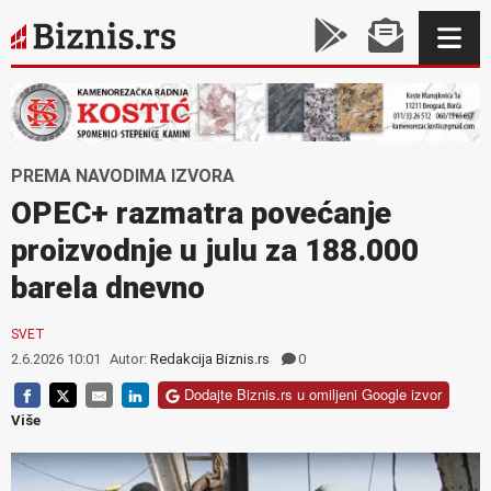
PREMA NAVODIMA IZVORA
OPEC+ razmatra povećanje
proizvodnje u julu za 188.000
barela dnevno
SVET
2.6.2026 10:01
Autor:
Redakcija Biznis.rs
0
Dodajte Biznis.rs u omiljeni Google izvor
Više