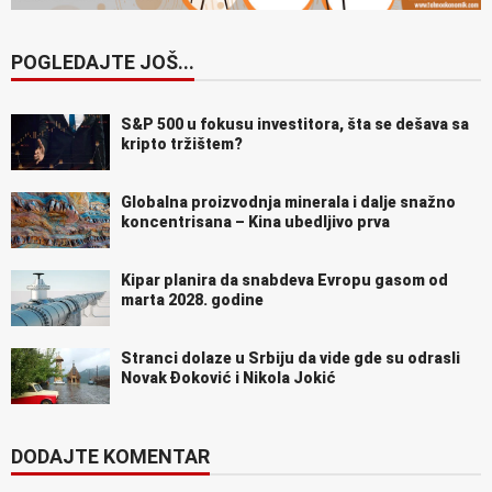
POGLEDAJTE JOŠ...
S&P 500 u fokusu investitora, šta se dešava sa
kripto tržištem?
Globalna proizvodnja minerala i dalje snažno
koncentrisana – Kina ubedljivo prva
Kipar planira da snabdeva Evropu gasom od
marta 2028. godine
Stranci dolaze u Srbiju da vide gde su odrasli
Novak Đoković i Nikola Jokić
DODAJTE KOMENTAR