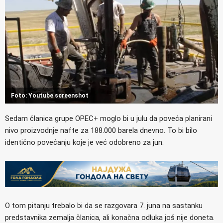
Foto: Youtube screenshot
Sedam članica grupe OPEC+ moglo bi u julu da poveća planirani
nivo proizvodnje nafte za 188.000 barela dnevno. To bi bilo
identično povećanju koje je već odobreno za jun.
O tom pitanju trebalo bi da se razgovara 7. juna na sastanku
predstavnika zemalja članica, ali konačna odluka još nije doneta.