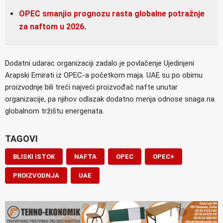
OPEC smanjio prognozu rasta globalne potražnje
za naftom u 2026.
Dodatni udarac organizaciji zadalo je povlačenje Ujedinjeni
Arapski Emirati iz OPEC-a početkom maja. UAE su po obimu
proizvodnje bili treći najveći proizvođač nafte unutar
organizacije, pa njihov odlazak dodatno menja odnose snaga na
globalnom tržištu energenata.
TAGOVI
BLISKI ISTOK
NAFTA
OPEC
OPEC+
PROIZVODNJA
UAE