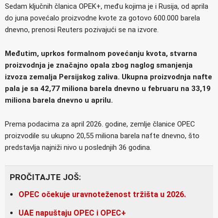
Sedam ključnih članica OPEK+, među kojima je i Rusija, od aprila
do juna povećalo proizvodne kvote za gotovo 600.000 barela
dnevno, prenosi Reuters pozivajući se na izvore.
Međutim, uprkos formalnom povećanju kvota, stvarna
proizvodnja je značajno opala zbog naglog smanjenja
izvoza zemalja Persijskog zaliva. Ukupna proizvodnja nafte
pala je sa 42,77 miliona barela dnevno u februaru na 33,19
miliona barela dnevno u aprilu.
Prema podacima za april 2026. godine, zemlje članice OPEC
proizvodile su ukupno 20,55 miliona barela nafte dnevno, što
predstavlja najniži nivo u poslednjih 36 godina.
PROČITAJTE JOŠ:
OPEC očekuje uravnoteženost tržišta u 2026.
UAE napuštaju OPEC i OPEC+