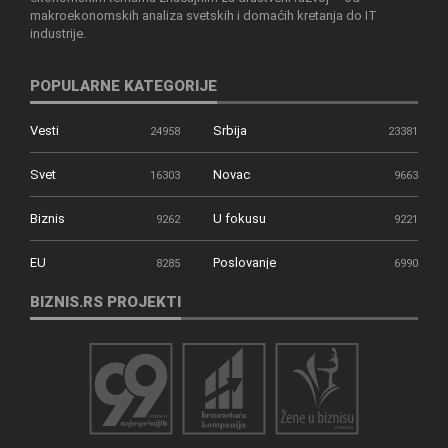
makroekonomskih analiza svetskih i domaćih kretanja do IT
industrije.
POPULARNE KATEGORIJE
Vesti
Srbija
24958
23381
Svet
Novac
16303
9663
Biznis
U fokusu
9262
9221
EU
Poslovanje
8285
6990
BIZNIS.RS PROJEKTI