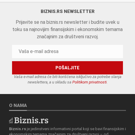
BIZNIS.RS NEWSLETTER
Prijavite se na biznis.rs newsletter i budite uvek u
toku sa najnovijim finansijskim i ekonomskim temama
značajnim za društveni razvoj.
Vaša e-mail adresa će biti korišćena isključivo za potrebe slanja
newslettera, a u skladu sa
Politikom privatnosti
.
O NAMA
Biznis.rs
je jedinstveni informativni portal koji se bavi finansijskim i
ekonomskim temama značajnim za društveni razvoj – od