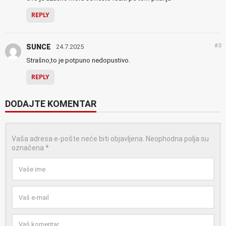
REPLY
#3
SUNCE
24.7.2025
Strašno,to je potpuno nedopustivo.
REPLY
DODAJTE KOMENTAR
Vaša adresa e-pošte neće biti objavljena.
Neophodna polja su
označena
*