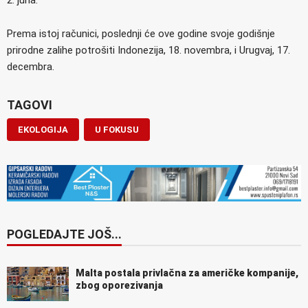
Prema istoj računici, poslednji će ove godine svoje godišnje
prirodne zalihe potrošiti Indonezija, 18. novembra, i Urugvaj, 17.
decembra.
TAGOVI
EKOLOGIJA
U FOKUSU
POGLEDAJTE JOŠ...
Malta postala privlačna za američke kompanije,
zbog oporezivanja