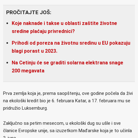
PROČITAJTE JOŠ:
Koje naknade i takse u oblasti zaštite životne
sredine plaćaju privrednici?
Prihodi od poreza na životnu sredinu u EU pokazuju
blagi porast u 2023.
Na Cetinju će se graditi solarna elektrana snage
200 megavata
Prva zemlja koja je, prema saopštenju, ove godine počela da živi
na ekološki kredit bio je 6. februara Katar, a 17. februara mu se
pridružio Luksemburg.
Zaključno sa petim mesecom, u ekološki dug su ušle i sve
članice Evropske unije, sa izuzetkom Mađarske koja je to učinla
2. juna.