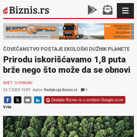
ČOVEČANSTVO POSTAJE EKOLOŠKI DUŽNIK PLANETE
Prirodu iskorišćavamo 1,8 puta
brže nego što može da se obnovi
SVET
U FOKUSU
23.7.2025 15:07
Autor:
Redakcija Biznis.rs
3
Dodajte Biznis.rs u omiljeni Google izvor
Više