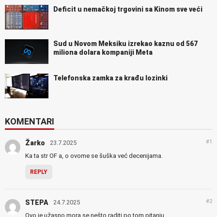
Deficit u nemačkoj trgovini sa Kinom sve veći
Sud u Novom Meksiku izrekao kaznu od 567
miliona dolara kompaniji Meta
Telefonska zamka za krađu lozinki
KOMENTARI
#1
Žarko
23.7.2025
Ka ta str OF a, o ovome se šuška već decenijama.
REPLY
#2
STEPA
24.7.2025
Ovo je užasno mora se nešto raditi po tom pitanju