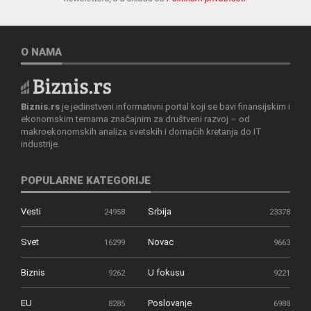
O NAMA
Biznis.rs
je jedinstveni informativni portal koji se bavi finansijskim i
ekonomskim temama značajnim za društveni razvoj – od
makroekonomskih analiza svetskih i domaćih kretanja do IT
industrije.
POPULARNE KATEGORIJE
Vesti
Srbija
24958
23378
Svet
Novac
16299
9663
Biznis
U fokusu
9262
9221
EU
Poslovanje
8285
6988