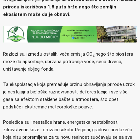
prirodu iskorišćava 1,8 puta brže nego što zemljin
ekosistem može da je obnovi.
Razlozi su, između ostalih, veća emisija CO
nego što biosfera
2
može da apsorbuje, ubrzana potrošnja vode, seča drveća,
uništavanje ribljeg fonda.
Ta ekspolatacja koja premašuje brzinu obnavljanja prirode uzrok
je nestajajna biološke raznovrsnosti, deforestacije i sve više
gasa sa efektom staklene bašte u atmosfera, što opet
podstiče i ekstremne meteorološke pojave.
Posledica su i nestašce hrane, energetska nestabilnost,
zdravstvene krize i oružani sukobi. Regioni, gradovi i preduzeća
koja nisu pripremljena za tu novu realnost suočavaju se sa sve