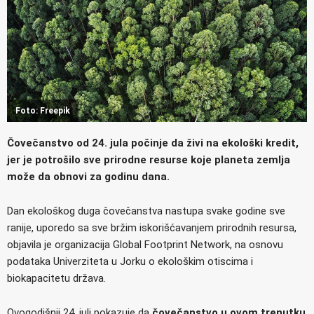
Foto: Freepik
Čovečanstvo od 24. jula počinje da živi na ekološki kredit,
jer je potrošilo sve prirodne resurse koje planeta zemlja
može da obnovi za godinu dana.
Dan ekološkog duga čovečanstva nastupa svake godine sve
ranije, uporedo sa sve bržim iskorišćavanjem prirodnih resursa,
objavila je organizacija Global Footprint Network, na osnovu
podataka Univerziteta u Jorku o ekološkim otiscima i
biokapacitetu država.
Ovogodišnji 24. juli pokazuje da
čovečanstvo u ovom trenutku