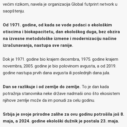
većim rizikom, navela je organizacija Global futprint netvork u
saopštenju.
Od 1971. godine, od kada se vode podaci o ekološkim
otiscima i biokapacitetu, dan ekološkog duga, bez obzira
na izvesne metodološke izmene i modernizaciju načine
izračunavanja, nastupa sve ranije.
Dok je 1971. godine bio krajem decembra, 1975. godine krajem
novembra, 2005. godine je bio polovinom avgusta, a od 2019.
godine nastupa prvih dana avgusta ili poslednjih dana jula.
Dan se razlikuje i od zemlje do zemlje.
To je dan kada
potražnja stanovnika neke države nadmaši ono što ekosistem
njihove zemlje može da im ponudi za celu godinu.
Srbija je svoje prirodne zalihe za ovu godinu potrošila još 8.
maja, a 2024. godine ekološki dužnik je postala 23. maja.