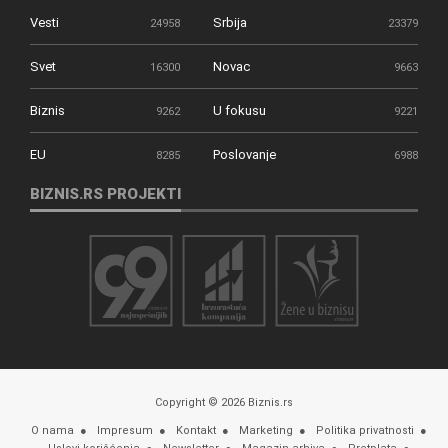
Vesti
Srbija
24958
23379
Svet
Novac
16300
9663
Biznis
U fokusu
9262
9221
EU
Poslovanje
8285
6988
BIZNIS.RS PROJEKTI
Copyright © 2026 Biznis.rs
O nama
Impresum
Kontakt
Marketing
Politika privatnosti