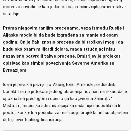
moreuza navodio je kao jedan od najambicioznijih primera takve
saradnje.
Prema njegovim ranijim procenama, veza između Rusije i
Aljaske mogla bi da bude izgrađena za manje od osam
godina. On je čak iznosio procene da bi troškovi mogli da
budu oko osam milijardi dolara, mada stručnjaci nisu
nezavisno potvrdili takve procene. Dmitrijev je projekat
opisivao kao simbol povezivanja Severne Amerike sa
Evroazijom.
Ideja je privukla pažnju i u Vašingtonu. Američki predsednik
Donald Tramp je tokom jednog obraćanja novinarima rekao da je
upoznat sa predlogom i ocenio ga kao „veoma zanimljiv“.
Međutim, američka administracija za sada nije saopštila da li
postoji konkretna podrška za realizaciju projekta niti su objavljeni
detalji eventualnog finansiranja.