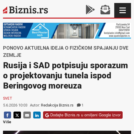
PONOVO AKTUELNA IDEJA O FIZIČKOM SPAJANJU DVE
ZEMLJE
Rusija i SAD potpisuju sporazum
o projektovanju tunela ispod
Beringovog moreuza
SVET
5.6.2026 10:03
Autor:
Redakcija Biznis.rs
1
Dodajte Biznis.rs u omiljeni Google izvor
Više