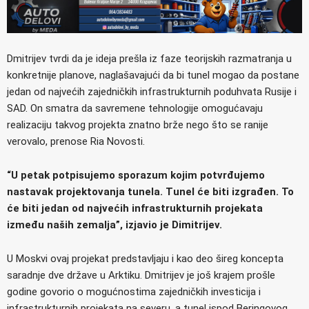
Dmitrijev tvrdi da je ideja prešla iz faze teorijskih razmatranja u
konkretnije planove, naglašavajući da bi tunel mogao da postane
jedan od najvećih zajedničkih infrastrukturnih poduhvata Rusije i
SAD. On smatra da savremene tehnologije omogućavaju
realizaciju takvog projekta znatno brže nego što se ranije
verovalo, prenose Ria Novosti.
“U petak potpisujemo sporazum kojim potvrđujemo
nastavak projektovanja tunela. Tunel će biti izgrađen. To
će biti jedan od najvećih infrastrukturnih projekata
između naših zemalja”, izjavio je Dimitrijev.
U Moskvi ovaj projekat predstavljaju i kao deo šireg koncepta
saradnje dve države u Arktiku. Dmitrijev je još krajem prošle
godine govorio o mogućnostima zajedničkih investicija i
infrastrukturnih projekata na severu, a tunel ispod Beringovog