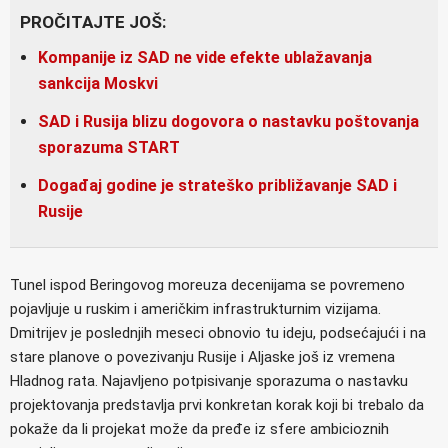
PROČITAJTE JOŠ:
Kompanije iz SAD ne vide efekte ublažavanja
sankcija Moskvi
SAD i Rusija blizu dogovora o nastavku poštovanja
sporazuma START
Događaj godine je strateško približavanje SAD i
Rusije
Tunel ispod Beringovog moreuza decenijama se povremeno
pojavljuje u ruskim i američkim infrastrukturnim vizijama.
Dmitrijev je poslednjih meseci obnovio tu ideju, podsećajući i na
stare planove o povezivanju Rusije i Aljaske još iz vremena
Hladnog rata. Najavljeno potpisivanje sporazuma o nastavku
projektovanja predstavlja prvi konkretan korak koji bi trebalo da
pokaže da li projekat može da pređe iz sfere ambicioznih