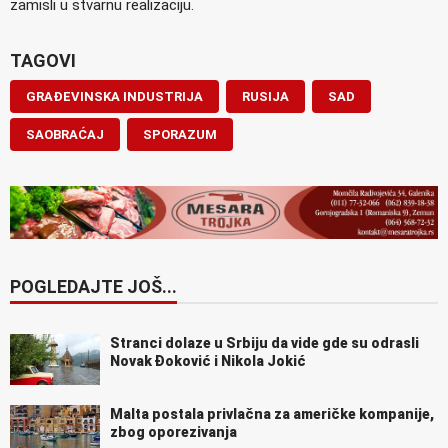
zamisli u stvarnu realizaciju.
TAGOVI
GRAĐEVINSKA INDUSTRIJA
RUSIJA
SAD
SAOBRAĆAJ
SPORAZUM
POGLEDAJTE JOŠ...
Stranci dolaze u Srbiju da vide gde su odrasli
Novak Đoković i Nikola Jokić
Malta postala privlačna za američke kompanije,
zbog oporezivanja