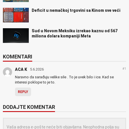
Deficit u nemačkoj trgovini sa Kinom sve veći
Sud u Novom Meksiku izrekao kaznu od 567
miliona dolara kompaniji Meta
KOMENTARI
#1
ACA K
5.6.2026
Naravno da sarađuju velike sile . To je uvek bilo i ice. Kad se
interesi poklope to je to.
REPLY
DODAJTE KOMENTAR
Vaša adresa e-pošte neće biti objavljena.
Neophodna polja su