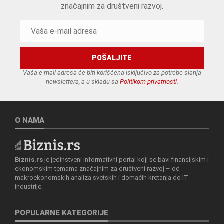
značajnim za društveni razvoj.
Vaša e-mail adresa će biti korišćena isključivo za potrebe slanja
newslettera, a u skladu sa
Politikom privatnosti
.
O NAMA
Biznis.rs
je jedinstveni informativni portal koji se bavi finansijskim i
ekonomskim temama značajnim za društveni razvoj – od
makroekonomskih analiza svetskih i domaćih kretanja do IT
industrije.
POPULARNE KATEGORIJE