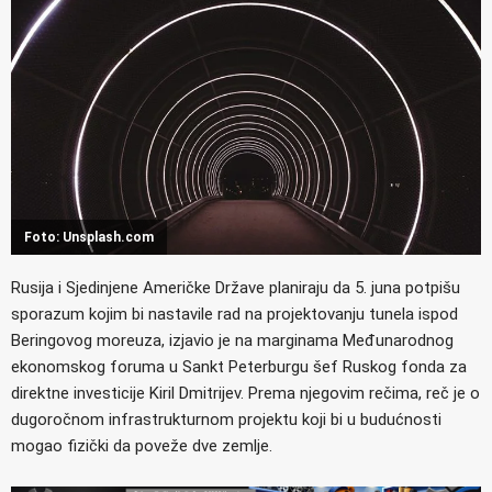
Foto: Unsplash.com
Rusija i Sjedinjene Američke Države planiraju da 5. juna potpišu
sporazum kojim bi nastavile rad na projektovanju tunela ispod
Beringovog moreuza, izjavio je na marginama Međunarodnog
ekonomskog foruma u Sankt Peterburgu šef Ruskog fonda za
direktne investicije Kiril Dmitrijev. Prema njegovim rečima, reč je o
dugoročnom infrastrukturnom projektu koji bi u budućnosti
mogao fizički da poveže dve zemlje.