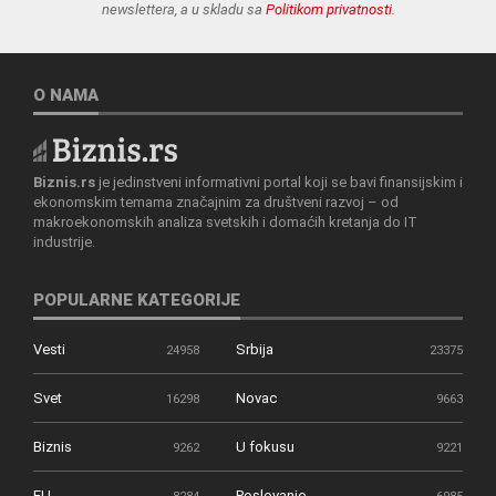
newslettera, a u skladu sa
Politikom privatnosti
.
O NAMA
Biznis.rs
je jedinstveni informativni portal koji se bavi finansijskim i
ekonomskim temama značajnim za društveni razvoj – od
makroekonomskih analiza svetskih i domaćih kretanja do IT
industrije.
POPULARNE KATEGORIJE
Vesti
Srbija
24958
23375
Svet
Novac
16298
9663
Biznis
U fokusu
9262
9221
EU
Poslovanje