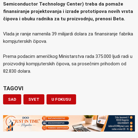
Semiconductor Technology Center) treba da pomaže
finansiranje projektovanja i izrade prototipova novih vrsta
čipova i obuku radnika za tu proizvodnju, prenosi Beta.
Vlada je ranije namenila 39 milijardi dolara za finansiranje fabrika
kompjuterskih čipova.
Prema podacim američkog Ministarstva rada 375.000 ljudi radi u
proizvodnji kompjuterskih čipova, sa prosečnim prihodom od
82.830 dolara.
TAGOVI
SAD
SVET
U FOKUSU