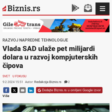
RAZVOJ NAPREDNE TEHNOLOGIJE
Vlada SAD ulaže pet milijardi
dolara u razvoj kompjuterskih
čipova
SVET
U FOKUSU
9.2.2024 15:51
Autor:
Redakcija Biznis.rs
2
Dodajte Biznis.rs u omiljeni Google izvor
Više