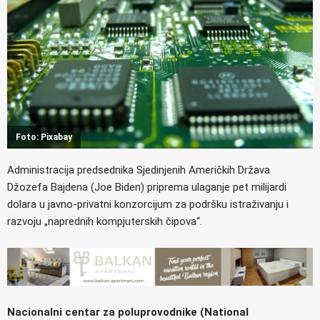
Foto: Pixabay
Administracija predsednika Sjedinjenih Američkih Država
Džozefa Bajdena (Joe Biden) priprema ulaganje pet milijardi
dolara u javno-privatni konzorcijum za podršku istraživanju i
razvoju „naprednih kompjuterskih čipova“.
Nacionalni centar za poluprovodnike (National