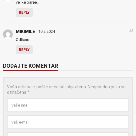
velike paree..
REPLY
#2
MIKIMILE
10.2.2024
Odlicno
REPLY
DODAJTE KOMENTAR
Vaša adresa e-pošte neće biti objavljena.
Neophodna polja su
označena
*