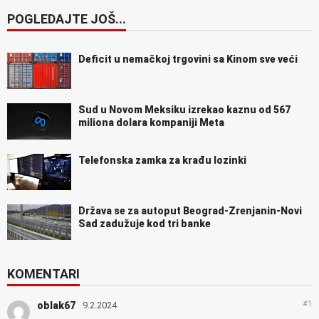
POGLEDAJTE JOŠ...
Deficit u nemačkoj trgovini sa Kinom sve veći
Sud u Novom Meksiku izrekao kaznu od 567
miliona dolara kompaniji Meta
Telefonska zamka za krađu lozinki
Država se za autoput Beograd-Zrenjanin-Novi
Sad zadužuje kod tri banke
KOMENTARI
#1
oblak67
9.2.2024