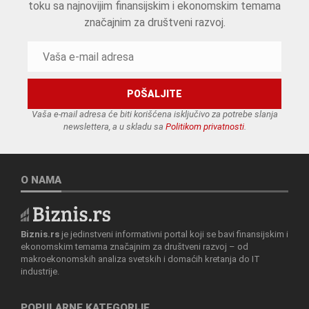
toku sa najnovijim finansijskim i ekonomskim temama
značajnim za društveni razvoj.
Vaša e-mail adresa će biti korišćena isključivo za potrebe slanja
newslettera, a u skladu sa
Politikom privatnosti
.
O NAMA
Biznis.rs
je jedinstveni informativni portal koji se bavi finansijskim i
ekonomskim temama značajnim za društveni razvoj – od
makroekonomskih analiza svetskih i domaćih kretanja do IT
industrije.
POPULARNE KATEGORIJE