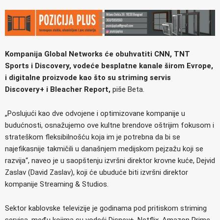
Kompanija Global Networks će obuhvatiti CNN, TNT
Sports i Discovery, vodeće besplatne kanale širom Evrope,
i digitalne proizvode kao što su striming servis
Discovery+ i Bleacher Report,
piše Beta.
„Poslujući kao dve odvojene i optimizovane kompanije u
budućnosti, osnažujemo ove kultne brendove oštrijim fokusom i
strateškom fleksibilnošću koja im je potrebna da bi se
najefikasnije takmičili u današnjem medijskom pejzažu koji se
razvija“, naveo je u saopštenju izvršni direktor krovne kuće, Dejvid
Zaslav (David Zaslav), koji će ubuduće biti izvršni direktor
kompanije Streaming & Studios.
Sektor kablovske televizije je godinama pod pritiskom striming
servisa, među kojima su vodeći Disney+, Netflix, Amazon Prime