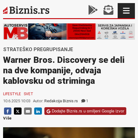
STRATEŠKO PREGRUPISANJE
Warner Bros. Discovery se deli
na dve kompanije, odvaja
kablovsku od striminga
LIFESTYLE
SVET
10.6.2025 10:03
Autor:
Redakcija Biznis.rs
1
Dodajte Biznis.rs u omiljeni Google izvor
Više