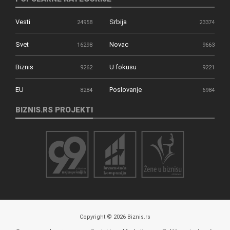
Vesti
Srbija
24958
23374
Svet
Novac
16298
9663
Biznis
U fokusu
9262
9221
EU
Poslovanje
8284
6984
BIZNIS.RS PROJEKTI
Copyright © 2026 Biznis.rs