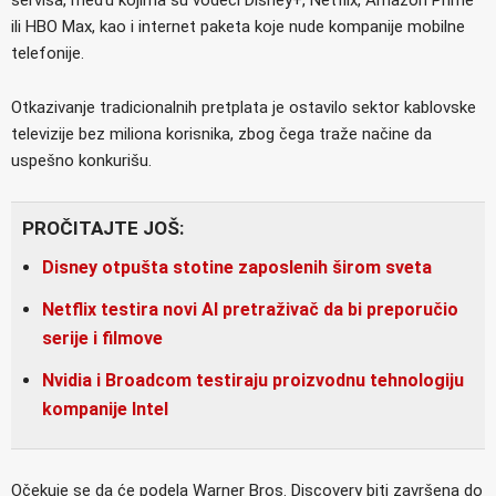
ili HBO Max, kao i internet paketa koje nude kompanije mobilne
telefonije.
Otkazivanje tradicionalnih pretplata je ostavilo sektor kablovske
televizije bez miliona korisnika, zbog čega traže načine da
uspešno konkurišu.
PROČITAJTE JOŠ:
Disney otpušta stotine zaposlenih širom sveta
Netflix testira novi AI pretraživač da bi preporučio
serije i filmove
Nvidia i Broadcom testiraju proizvodnu tehnologiju
kompanije Intel
Očekuje se da će podela Warner Bros. Discovery biti završena do