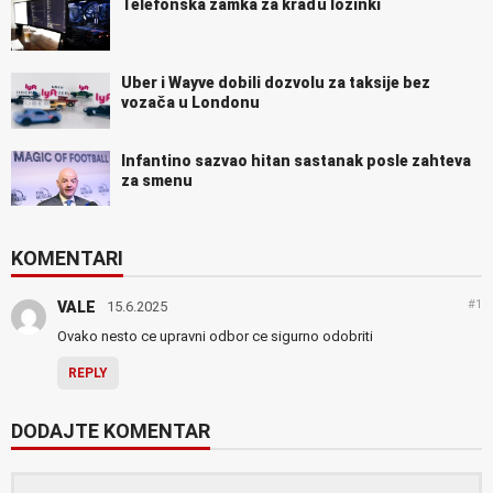
Telefonska zamka za krađu lozinki
Uber i Wayve dobili dozvolu za taksije bez
vozača u Londonu
Infantino sazvao hitan sastanak posle zahteva
za smenu
KOMENTARI
#1
VALE
15.6.2025
Ovako nesto ce upravni odbor ce sigurno odobriti
REPLY
DODAJTE KOMENTAR