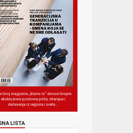
i broj magazina „Biznis.rs” donosi brojne
ekskluzivne poslovne priče, intervjue i
dešavanja iz regiona i sveta…
SNA LISTA