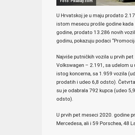
Foto: Pixabay.com
U Hrvatskoj je u maju prodato 2.1
istom mesecu prošle godine kada ih
godine, prodato 13.286 novih vozi
godinu, pokazuju podaci “Promocija
Najviše putničkih vozila u prvih pe
Volkswagen – 2.191, sa udelom u u
istog koncerna, sa 1.959 vozila (
prodatih i udeo 6,8 odsto). Četvrta
su je odabrala 792 kupca (udeo 5,9 
odsto).
U prvih pet meseci 2020. godine p
Mercedesa, ali i 59 Porschea, 48 L