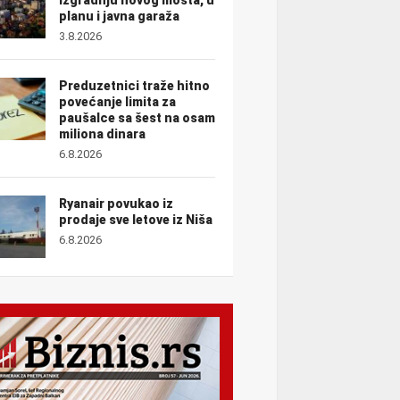
planu i javna garaža
3.8.2026
Preduzetnici traže hitno
povećanje limita za
paušalce sa šest na osam
miliona dinara
6.8.2026
Ryanair povukao iz
prodaje sve letove iz Niša
6.8.2026