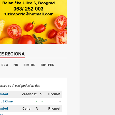
ZE REGIONA
SLO
HR
BIH-RS
BIH-FED
kazani su dnevni podaci na dan -
imbol
Vrednost
%
Promet
LEXline
-
-
-
imbol
Cena
%
Promet