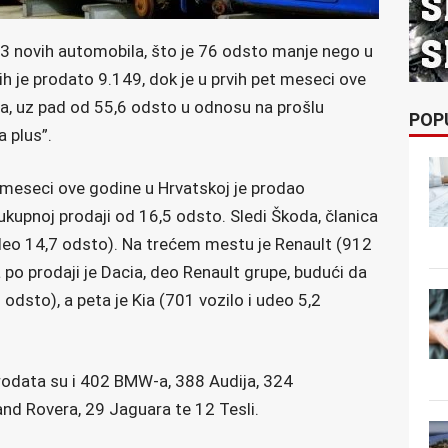
73 novih automobila, što je 76 odsto manje nego u
 je prodato 9.149, dok je u prvih pet meseci ove
la, uz pad od 55,6 odsto u odnosu na prošlu
POP
 plus”.
t meseci ove godine u Hrvatskoj je prodao
kupnoj prodaji od 16,5 odsto. Sledi Škoda, članica
udeo 14,7 odsto). Na trećem mestu je Renault (912
 po prodaji je Dacia, deo Renault grupe, budući da
odsto), a peta je Kia (701 vozilo i udeo 5,2
rodata su i 402 BMW-a, 388 Audija, 324
and Rovera, 29 Jaguara te 12 Tesli.