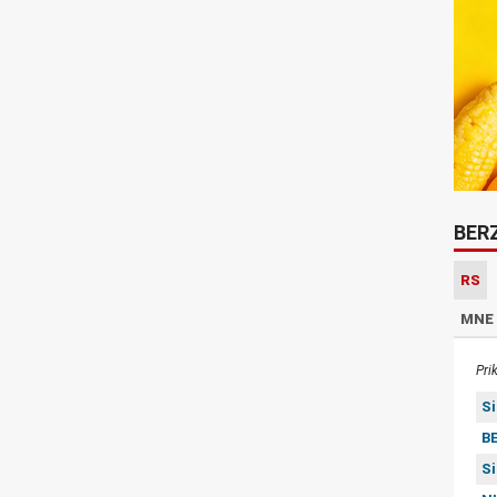
BER
RS
MNE
Pri
S
BE
S