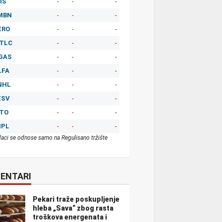
IS
-
-
-
MBN
-
-
-
ERO
-
-
-
TLC
-
-
-
GAS
-
-
-
LFA
-
-
-
NHL
-
-
-
ESV
-
-
-
ITO
-
-
-
MPL
-
-
-
aci se odnose samo na Regulisano tržište
ENTARI
Pekari traže poskupljenje
hleba „Sava“ zbog rasta
troškova energenata i