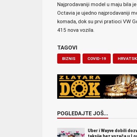
Najprodavaniji model u maju bila j
Octavia je ujedno najprodavaniji mo
komada, dok su prvi pratioci VW Go
415 nova vozila.
TAGOVI
BIZNIS
COVID-19
HRVATSK
POGLEDAJTE JOŠ...
Uber i Wayve dobili doz
taksije bez vozača u L