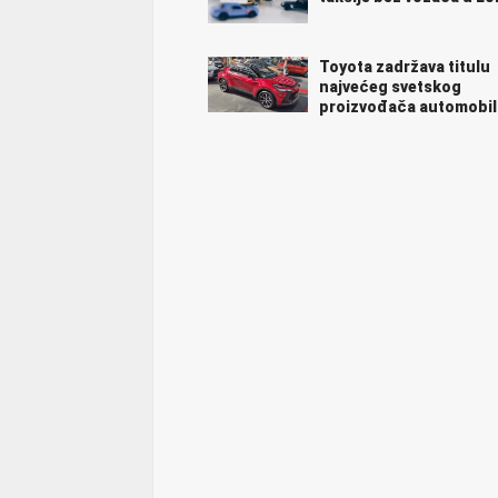
Toyota zadržava titulu
najvećeg svetskog
proizvođača automobil