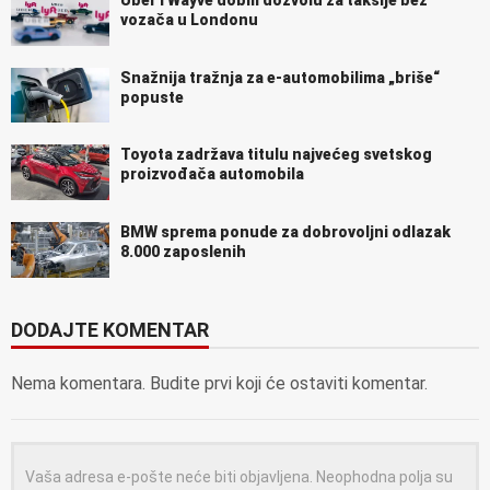
vozača u Londonu
Snažnija tražnja za e-automobilima „briše“
popuste
Toyota zadržava titulu najvećeg svetskog
proizvođača automobila
BMW sprema ponude za dobrovoljni odlazak
8.000 zaposlenih
DODAJTE KOMENTAR
Nema komentara. Budite prvi koji će ostaviti komentar.
Vaša adresa e-pošte neće biti objavljena.
Neophodna polja su