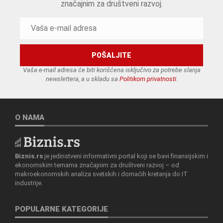
značajnim za društveni razvoj.
Vaša e-mail adresa će biti korišćena isključivo za potrebe slanja
newslettera, a u skladu sa
Politikom privatnosti
.
O NAMA
Biznis.rs
je jedinstveni informativni portal koji se bavi finansijskim i
ekonomskim temama značajnim za društveni razvoj – od
makroekonomskih analiza svetskih i domaćih kretanja do IT
industrije.
POPULARNE KATEGORIJE