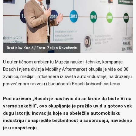
Bratislav Kocić / Foto: Željko Kovačević
U autentičnom ambijentu Muzeja nauke i tehnike, kompanija
Bosch i njena divizija Mobility Aftermarket okupila je više od 30
zvanica, medija i influensera iz sveta auto-industrije, na druženju
posvećenom razvoju i budućnosti Bosch kočionih sistema.
Pod nazivom „Bosch je nastavio da se kreće da biste Vi na
vreme zakočili“, ovo okupljanje je pružilo uvid u gotovo vek
dugu istoriju inovacija koje su obeležile automobilsku
industriju i unapredile bezbednost u saobraćaju, navedeno
je u saopštenju.