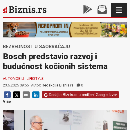
BEZBEDNOST U SAOBRAĆAJU
Bosch predstavio razvoj i
budućnost kočionih sistema
AUTOMOBILI
LIFESTYLE
23.6.2025 09:56
Autor:
Redakcija Biznis.rs
0
Dodajte Biznis.rs u omiljeni Google izvor
Više