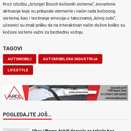
Kroz izložbu „Istorijat Bosch kočionih sistema“, inovativne
aktivacije koje su prikazale elemente i način rada kočionog
sistema, kao i testiranje emocija u takozvanoj „krivoj sobi“,
učesnici su imali priliku da na interaktivan način dožive koliko su
kočioni sistemi važni za bezbednu vožnju.
TAGOVI
AUTOMOBILI
AUTOMOBILSKA INDUSTRIJA
LIFESTYLE
POGLEDAJTE JOŠ...
Uber i Wayve dobili dozvolu za taksije bez