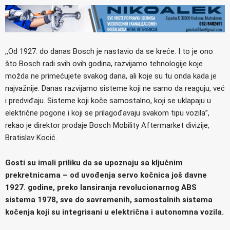
,,Od 1927. do danas Bosch je nastavio da se kreće. I to je ono
što Bosch radi svih ovih godina, razvijamo tehnologije koje
možda ne primećujete svakog dana, ali koje su tu onda kada je
najvažnije. Danas razvijamo sisteme koji ne samo da reaguju, već
i predviđaju. Sisteme koji koče samostalno, koji se uklapaju u
električne pogone i koji se prilagođavaju svakom tipu vozila”,
rekao je direktor prodaje Bosch Mobility Aftermarket divizije,
Bratislav Kocić.
Gosti su imali priliku da se upoznaju sa ključnim
prekretnicama – od uvođenja servo kočnica još davne
1927. godine, preko lansiranja revolucionarnog ABS
sistema 1978, sve do savremenih, samostalnih sistema
kočenja koji su integrisani u električna i autonomna vozila.