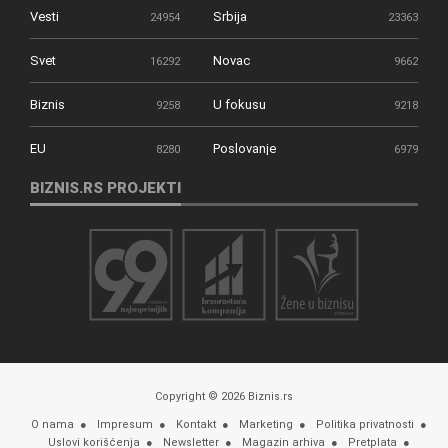
Vesti
Srbija
24954
23363
Svet
Novac
16292
9662
Biznis
U fokusu
9258
9218
EU
Poslovanje
8280
6979
BIZNIS.RS PROJEKTI
Copyright © 2026 Biznis.rs
O nama
Impresum
Kontakt
Marketing
Politika privatnosti
Uslovi korišćenja
Newsletter
Magazin arhiva
Pretplata