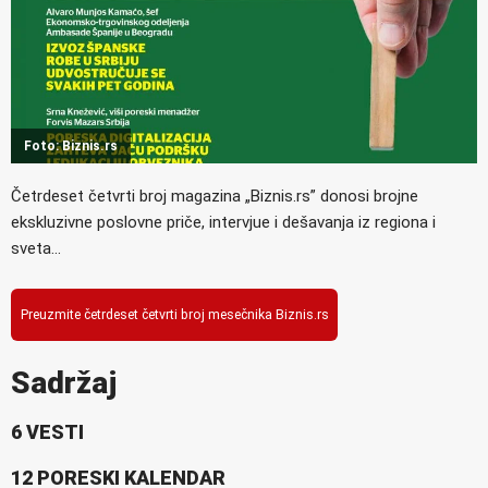
Foto: Biznis.rs
Četrdeset četvrti broj magazina „Biznis.rs” donosi brojne
ekskluzivne poslovne priče, intervjue i dešavanja iz regiona i
sveta…
Preuzmite četrdeset četvrti broj mesečnika Biznis.rs
Sadržaj
6 VESTI
12 PORESKI KALENDAR