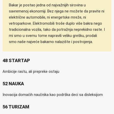
Bakar je postao jedna od najvažnijih sirovina u
savremenoj ekonomiji. Bez njega ne možete da pravite ni
električne automobile, ni energetske mreže, ni
vetroparkove. Elektromobili troše duplo više bakra nego
tradicionalna vozila, tako da potražnja neprekidno raste. I
mi smo u svemu tome napravili veliku grešku, prodali
smo naše najveće bakarno nalazište i postrojenja.
48 STARTAP
Ambicije rastu, ali prepreke ostaju
52 NAUKA
Inovacija domaćih naučnika kao podrška deci sa disleksijom
56 TURIZAM