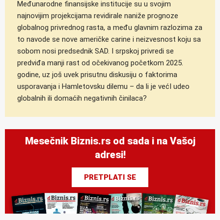
Međunarodne finansijske institucije su u svojim
najnovijim projekcijama revidirale naniže prognoze
globalnog privrednog rasta, a među glavnim razlozima za
to navode se nove američke carine i neizvesnost koju sa
sobom nosi predsednik SAD. I srpskoj privredi se
predviđa manji rast od očekivanog početkom 2025.
godine, uz još uvek prisutnu diskusiju o faktorima
usporavanja i Hamletovsku dilemu – da li je većI udeo
globalnih ili domaćih negativnih činilaca?
Mesečnik Biznis.rs od sada i na Vašoj
adresi!
PRETPLATI SE