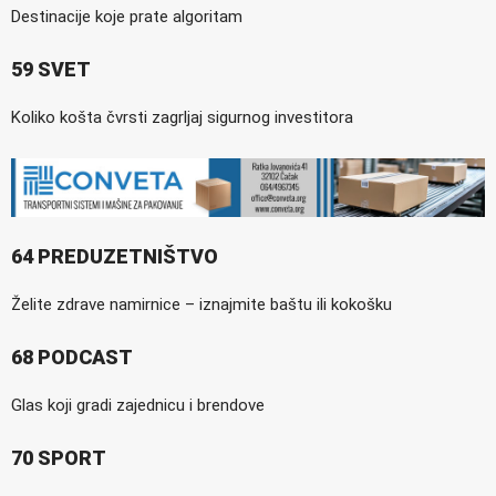
Destinacije koje prate algoritam
59 SVET
Koliko košta čvrsti zagrljaj sigurnog investitora
64 PREDUZETNIŠTVO
Želite zdrave namirnice – iznajmite baštu ili kokošku
68 PODCAST
Glas koji gradi zajednicu i brendove
70 SPORT