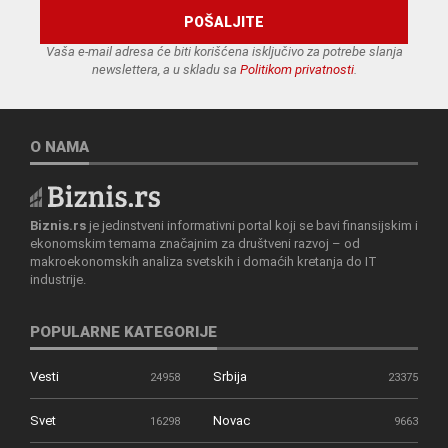
Vaša e-mail adresa će biti korišćena isključivo za potrebe slanja
newslettera, a u skladu sa
Politikom privatnosti
.
O NAMA
Biznis.rs
je jedinstveni informativni portal koji se bavi finansijskim i
ekonomskim temama značajnim za društveni razvoj – od
makroekonomskih analiza svetskih i domaćih kretanja do IT
industrije.
POPULARNE KATEGORIJE
Vesti
Srbija
24958
23375
Svet
Novac
16298
9663