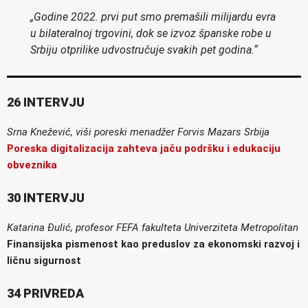
„Godine 2022. prvi put smo premašili milijardu evra
u bilateralnoj trgovini, dok se izvoz španske robe u
Srbiju otprilike udvostručuje svakih pet godina.“
26 INTERVJU
Srna Knežević, viši poreski menadžer Forvis Mazars Srbija
Poreska digitalizacija zahteva jaču podršku i edukaciju
obveznika
30 INTERVJU
Katarina Đulić, profesor FEFA fakulteta Univerziteta Metropolitan
Finansijska pismenost kao preduslov za ekonomski razvoj i
ličnu sigurnost
34 PRIVREDA