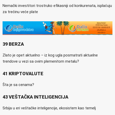
Nemački investitori trostruko efikasniji od konkurenata, isplaćuju
za trećinu veće plate
39 BERZA
Zlato je opet aktuelno – iz kog ugla posmatrati aktuelne
trendove u vezi sa ovim plemenitom metalu?
41 KRIPTOVALUTE
Šta je sa cenama?
43 VEŠTAČKA INTELIGENCIJA
Srbija u eri veštačke inteligencije, ekosistem kao temelj