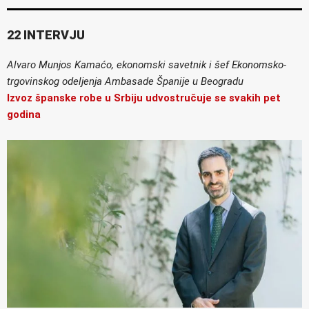
22 INTERVJU
Alvaro Munjos Kamaćo, ekonomski savetnik i šef Ekonomsko-
trgovinskog odeljenja Ambasade Španije u Beogradu
Izvoz španske robe u Srbiju udvostručuje se svakih pet
godina