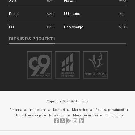
Svet
Novac
16299
9663
Biznis
U fokusu
9262
9221
EU
Poslovanje
8285
6988
BIZNIS.RS PROJEKTI
Copyright © 2026 Biznis.rs
O nama
Impresum
Kontakt
Marketing
Politika privatnosti
Uslovi korišćenja
Newsletter
Magazin arhiva
Pretplata