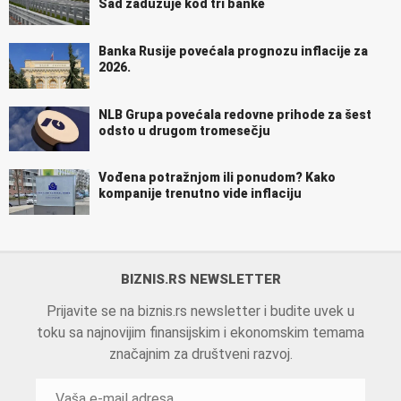
Sad zadužuje kod tri banke
Banka Rusije povećala prognozu inflacije za
2026.
NLB Grupa povećala redovne prihode za šest
odsto u drugom tromesečju
Vođena potražnjom ili ponudom? Kako
kompanije trenutno vide inflaciju
BIZNIS.RS NEWSLETTER
Prijavite se na biznis.rs newsletter i budite uvek u
toku sa najnovijim finansijskim i ekonomskim temama
značajnim za društveni razvoj.