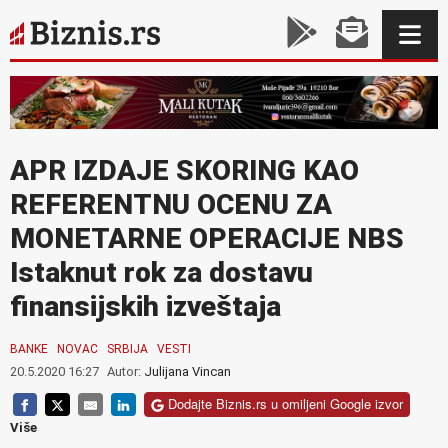
APR IZDAJE SKORING KAO
REFERENTNU OCENU ZA
MONETARNE OPERACIJE NBS
Istaknut rok za dostavu
finansijskih izveštaja
BANKE
NOVAC
SRBIJA
VESTI
20.5.2020 16:27
Autor:
Julijana Vincan
Dodajte Biznis.rs u omiljeni Google izvor
Više