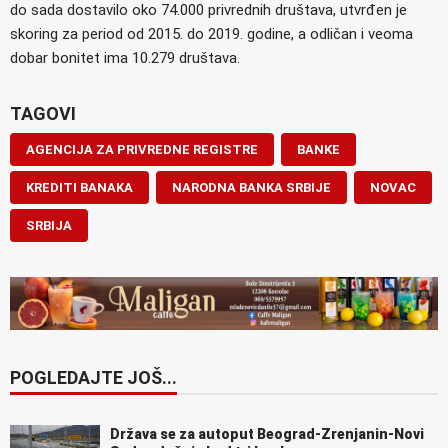
do sada dostavilo oko 74.000 privrednih društava, utvrđen je
skoring za period od 2015. do 2019. godine, a odličan i veoma
dobar bonitet ima 10.279 društava.
TAGOVI
AGENCIJA ZA PRIVREDNE REGISTRE
BANKE
KREDITI BANAKA
NARODNA BANKA SRBIJE
NOVAC
SRBIJA
POGLEDAJTE JOŠ...
Država se za autoput Beograd-Zrenjanin-Novi