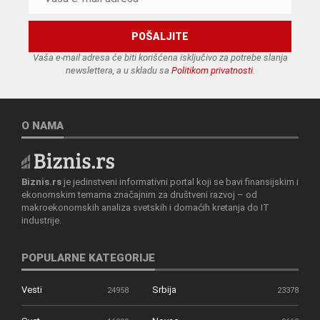
Vaša e-mail adresa će biti korišćena isključivo za potrebe slanja
newslettera, a u skladu sa
Politikom privatnosti
.
O NAMA
Biznis.rs
je jedinstveni informativni portal koji se bavi finansijskim i
ekonomskim temama značajnim za društveni razvoj – od
makroekonomskih analiza svetskih i domaćih kretanja do IT
industrije.
POPULARNE KATEGORIJE
Vesti
Srbija
24958
23378