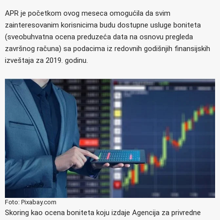
APR je početkom ovog meseca omogućila da svim
zainteresovanim korisnicima budu dostupne usluge boniteta
(sveobuhvatna ocena preduzeća data na osnovu pregleda
završnog računa) sa podacima iz redovnih godišnjih finansijskih
izveštaja za 2019. godinu.
Foto: Pixabay.com
Skoring kao ocena boniteta koju izdaje Agencija za privredne