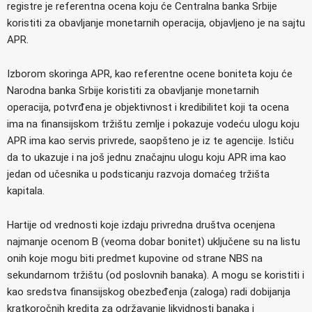
registre je referentna ocena koju će Centralna banka Srbije
koristiti za obavljanje monetarnih operacija, objavljeno je na sajtu
APR.
Izborom skoringa APR, kao referentne ocene boniteta koju će
Narodna banka Srbije koristiti za obavljanje monetarnih
operacija, potvrđena je objektivnost i kredibilitet koji ta ocena
ima na finansijskom tržištu zemlje i pokazuje vodeću ulogu koju
APR ima kao servis privrede, saopšteno je iz te agencije. Ističu
da to ukazuje i na još jednu značajnu ulogu koju APR ima kao
jedan od učesnika u podsticanju razvoja domaćeg tržišta
kapitala.
Hartije od vrednosti koje izdaju privredna društva ocenjena
najmanje ocenom B (veoma dobar bonitet) uključene su na listu
onih koje mogu biti predmet kupovine od strane NBS na
sekundarnom tržištu (od poslovnih banaka). A mogu se koristiti i
kao sredstva finansijskog obezbeđenja (zaloga) radi dobijanja
kratkoročnih kredita za održavanje likvidnosti banaka i