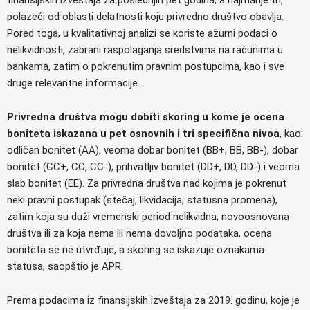
finansijskih izveštaja za poslednjih pet godina, a najmanje tri,
polazeći od oblasti delatnosti koju privredno društvo obavlja.
Pored toga, u kvalitativnoj analizi se koriste ažurni podaci o
nelikvidnosti, zabrani raspolaganja sredstvima na računima u
bankama, zatim o pokrenutim pravnim postupcima, kao i sve
druge relevantne informacije.
Privredna društva mogu dobiti skoring u kome je ocena
boniteta iskazana u pet osnovnih i tri specifična nivoa
, kao:
odličan bonitet (AA), veoma dobar bonitet (BB+, BB, BB-), dobar
bonitet (CC+, CC, CC-), prihvatljiv bonitet (DD+, DD, DD-) i veoma
slab bonitet (EE). Za privredna društva nad kojima je pokrenut
neki pravni postupak (stečaj, likvidacija, statusna promena),
zatim koja su duži vremenski period nelikvidna, novoosnovana
društva ili za koja nema ili nema dovoljno podataka, ocena
boniteta se ne utvrđuje, a skoring se iskazuje oznakama
statusa, saopštio je APR.
Prema podacima iz finansijskih izveštaja za 2019. godinu, koje je