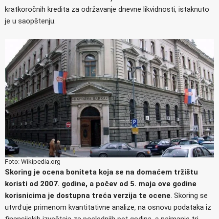
kratkoročnih kredita za održavanje dnevne likvidnosti, istaknuto
je u saopštenju.
Foto: Wikipedia.org
Skoring je ocena boniteta koja se na domaćem tržištu
koristi od 2007. godine, a počev od 5. maja ove godine
korisnicima je dostupna treća verzija te ocene
. Skoring se
utvrđuje primenom kvantitativne analize, na osnovu podataka iz