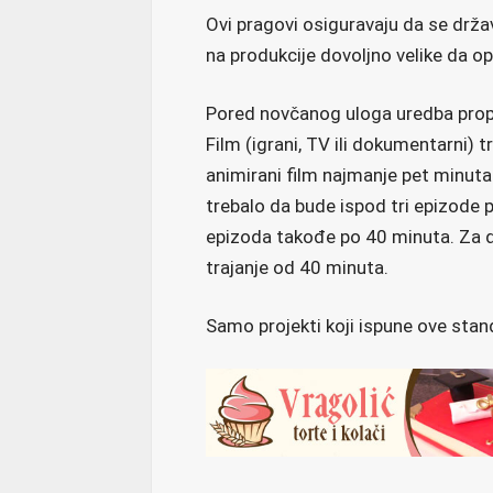
Ovi pragovi osiguravaju da se drža
na produkcije dovoljno velike da o
Pored novčanog uloga uredba propi
Film (igrani, TV ili dokumentarni) 
animirani film najmanje pet minuta.
trebalo da bude ispod tri epizode 
epizoda takođe po 40 minuta. Za
trajanje od 40 minuta.
Samo projekti koji ispune ove sta