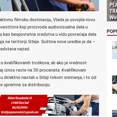
aktivnu filmsku destinaciju, Vlada je usvojila novu
vestitore koji proizvode audiovizuelna dela u
POP
uju kao bespovratna sredstva u vidu povraćaja dela
na teritoriji Srbije. Suština nove uredbe je da –
sredstava nazad.
 kvalifikovanih troškova, ali ako je vrednost
aj iznos raste na 30 procenata. Kvalifikovani
su direktno nastali u Srbiji tokom snimanja, i to od
je spremne za distribuciju.