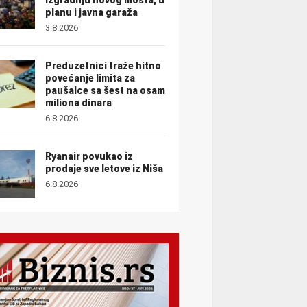
planu i javna garaža
3.8.2026
Preduzetnici traže hitno
povećanje limita za
paušalce sa šest na osam
miliona dinara
6.8.2026
Ryanair povukao iz
prodaje sve letove iz Niša
6.8.2026