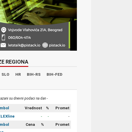
ZE REGIONA
SLO
HR
BIH-RS
BIH-FED
kazani su dnevni podaci na dan -
imbol
Vrednost
%
Promet
LEXline
-
-
-
imbol
Cena
%
Promet