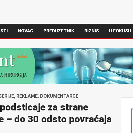
STI
NOVAC
PREDUZETNIK
BIZNIS
U FOKUSU
 SERIJE, REKLAME, DOKUMENTARCE
 podsticaje za strane
e – do 30 odsto povraćaja