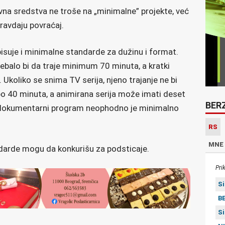
vna sredstva ne troše na „minimalne” projekte, već
pravdaju povraćaj.
suje i minimalne standarde za dužinu i format.
trebalo bi da traje minimum 70 minuta, a kratki
 Ukoliko se snima TV serija, njeno trajanje ne bi
po 40 minuta, a animirana serija može imati deset
BER
 dokumentarni program neophodno je minimalno
RS
MNE
ndarde mogu da konkurišu za podsticaje.
Pri
S
BE
S