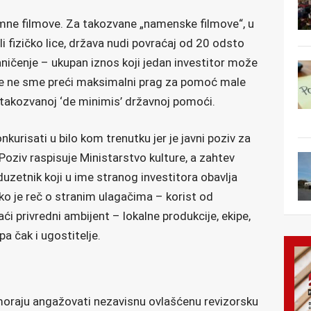
amne filmove. Za takozvane „namenske filmove“, u
li fizičko lice, država nudi povraćaj od 20 odsto
ničenje – ukupan iznos koji jedan investitor može
ine ne sme preći maksimalni prag za pomoć male
 takozvanoj ‘de minimis’ državnoj pomoći.
kurisati u bilo kom trenutku jer je javni poziv za
Poziv raspisuje Ministarstvo kulture, a zahtev
uzetnik koji u ime stranog investitora obavlja
iako je reč o stranim ulagačima – korist od
ći privredni ambijent – lokalne produkcije, ekipe,
pa čak i ugostitelje.
i moraju angažovati nezavisnu ovlašćenu revizorsku