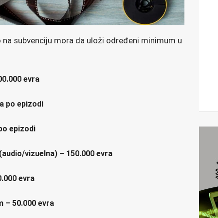
vo na subvenciju mora da uloži određeni minimum u
300.000 evra
a po epizodi
po epizodi
 (audio/vizuelna) – 150.000 evra
0.000 evra
m – 50.000 evra