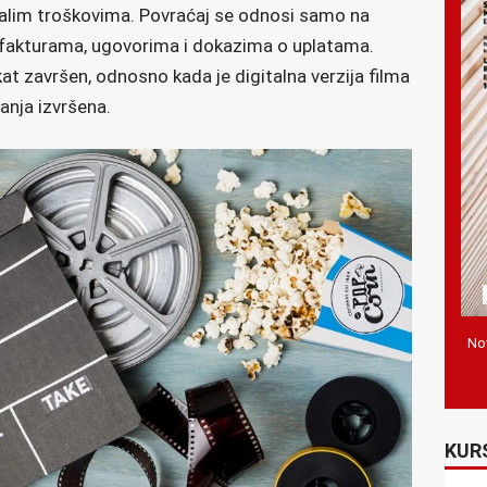
stalim troškovima. Povraćaj se odnosi samo na
 fakturama, ugovorima i dokazima o uplatama.
kat završen, odnosno kada je digitalna verzija filma
anja izvršena.
Nov
KUR