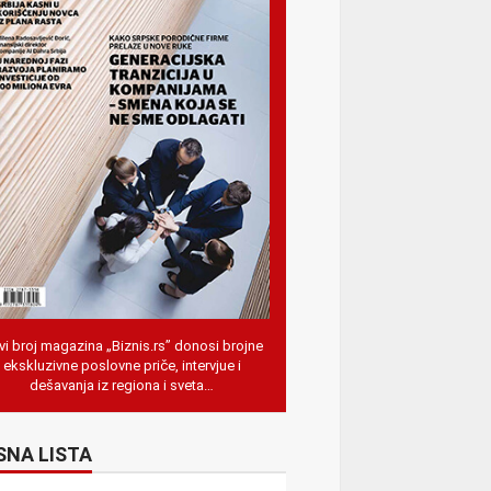
i broj magazina „Biznis.rs” donosi brojne
ekskluzivne poslovne priče, intervjue i
dešavanja iz regiona i sveta…
SNA LISTA