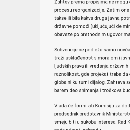
Zahtev prema propisima ne mogu da 
procesu reorganizacije. Zatim one
takse ili bila kakva druga javna po
državne pomoći (uključujući de mini
obaveze po prethodnim ugovorima
Subvencije ne podležu samo novčan
traži usklađenost s moralom i jav
ljudskih prava ili vređanja državni
raznolikost, gde projekat treba da 
globalni kulturni dijalog. Zahteva s
barem deo snimanja i troškova bu
Vlada će formirati Komisiju za dode
predsednik predstavnik Ministarstv
smeju biti u sukobu interesa. Rad K
neće primati naknadu.