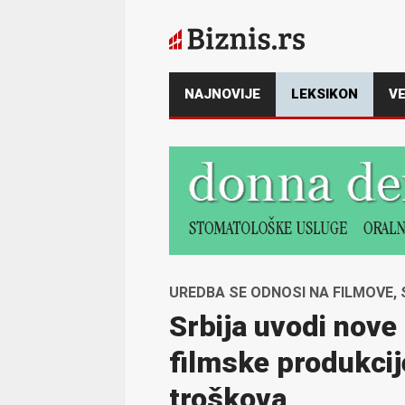
NAJNOVIJE
LEKSIKON
VE
UREDBA SE ODNOSI NA FILMOVE,
Srbija uvodi nove
filmske produkcij
troškova