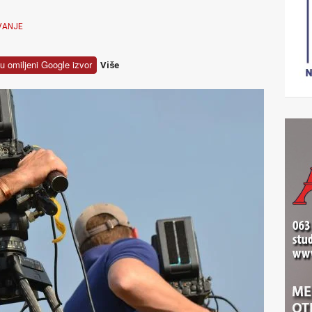
VANJE
u omiljeni Google izvor
Više