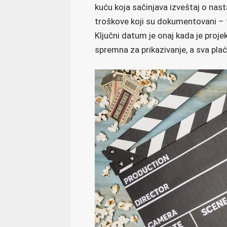
kuću koja sačinjava izveštaj o na
troškove koji su dokumentovani –
Ključni datum je onaj kada je proje
spremna za prikazivanje, a sva plać