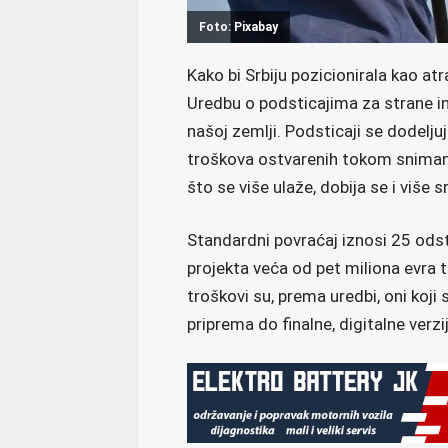
Foto: Pixabay
Kako bi Srbiju pozicionirala kao atr
Uredbu o podsticajima za strane in
našoj zemlji. Podsticaji se dodelj
troškova ostvarenih tokom snimanja 
što se više ulaže, dobija se i više 
Standardni povraćaj iznosi 25 odsto
projekta veća od pet miliona evra t
troškovi su, prema uredbi, oni koji 
priprema do finalne, digitalne verzi