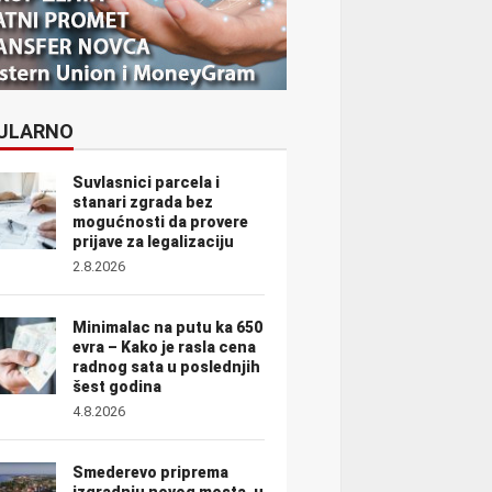
ULARNO
Suvlasnici parcela i
stanari zgrada bez
mogućnosti da provere
prijave za legalizaciju
2.8.2026
Minimalac na putu ka 650
evra – Kako je rasla cena
radnog sata u poslednjih
šest godina
4.8.2026
Smederevo priprema
izgradnju novog mosta, u