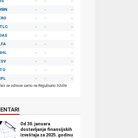
IS
-
-
-
MBN
-
-
-
ERO
-
-
-
TLC
-
-
-
GAS
-
-
-
LFA
-
-
-
NHL
-
-
-
ESV
-
-
-
ITO
-
-
-
MPL
-
-
-
aci se odnose samo na Regulisano tržište
ENTARI
Od 30. januara
dostavljanje finansijskih
izveštaja za 2025. godinu