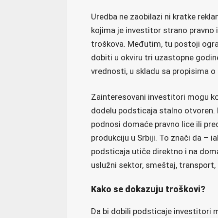
Uredba ne zaobilazi ni kratke rekl
kojima je investitor strano pravno i
troškova. Međutim, tu postoji ogra
dobiti u okviru tri uzastopne god
vrednosti, u skladu sa propisima o
Zainteresovani investitori mogu kon
dodelu podsticaja stalno otvoren. 
podnosi domaće pravno lice ili pred
produkciju u Srbiji. To znači da – 
podsticaja utiče direktno i na doma
uslužni sektor, smeštaj, transport, 
Kako se dokazuju troškovi?
Da bi dobili podsticaje investitor