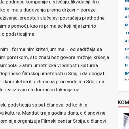
NI
podnesu kompanije u stečaju, likvidaciji ili u
K
 koje imaju dugovanja prema državi – poreze,
A
traživanja, preostali slučajevi povraćaja prethodne
M
mis pomoć), kao ni primalac koji nije izmirio
T
 o podsticajima.
A
im i formalnim kriterijumima – od sadržaja se
E
nim poretkom, što znači bez govora mržnje, kršenja
J
h simbola. Zatim umetnička vrednost i kulturna
F
doprinese filmskoj umetnosti u Srbiji i da obogati
I
Pod
e i kompletna ili delimična proizvodnja u Srbiji, da
de realizovan na domaćim lokacijama.
KOM
lu podsticaja sa pet članova, od kojih je
a kulture. Mandat traje godinu dana, a članovi ne
omisije organizuje Filmski centar Srbije, a članovi