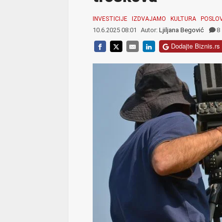
INVESTICIJE
IZDVAJAMO
KULTURA
POSLO
10.6.2025 08:01
Autor:
Ljiljana Begović
8
Dodajte Biznis.rs 