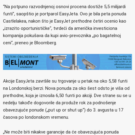
“Na potpuno razvodnjenoj osnovi procena dostiže 5,5 milijardi
funti”, saopštio je portparol EasyJeta. Ovo je bila peta ponuda
Castlelakea, nakon što je EasyJet prethodne četiri ocenio kao
„izrazito oportunističke“, tvrdeći da američka investiciona
kompanija pokušava da kupi avio-prevoznika „po bagatelnoj
ceni“, preneo je Bloomberg.
Akcije EasyJeta završile su trgovanje u petak na oko 5,58 funti
na Londonskoj berzi. Nova ponuda za oko šest odsto je viša od
prethodne, koja je iznosila 6,50 funti po akciji. Dve strane su se u
nedelju takođe dogovorile da produže rok za podnošenje
obavezujuće ponude („put up or shut up“) do 3. avgusta u 17
časova po londonskom vremenu.
„Ne može biti nikakve garancije da će obavezujuća ponuda