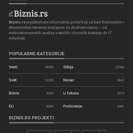
Biznis.rs
je jedinstveni informativni portal koji se bavi finansijskim i
ekonomskim temama značajnim za društveni razvoj – od
makroekonomskih analiza svetskih i domaćih kretanja do IT
industrije.
POPULARNE KATEGORIJE
Vesti
Srbija
24955
23366
Svet
Novac
16295
9663
Biznis
U fokusu
9259
9219
EU
Poslovanje
8280
6981
BIZNIS.RS PROJEKTI