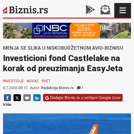
MENJA SE SLIKA U NISKOBUDŽETNOM AVIO-BIZNISU
Investicioni fond Castlelake na
korak od preuzimanja EasyJeta
INVESTICIJE
NOVAC
SVET
6.7.2026 08:13
Autor:
Redakcija Biznis.rs
1
Dodajte Biznis.rs u omiljeni Google izvor
Više