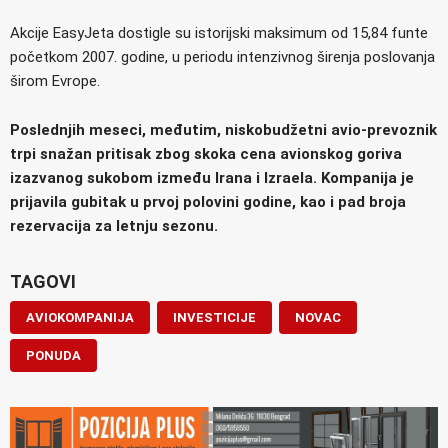
Akcije EasyJeta dostigle su istorijski maksimum od 15,84 funte
početkom 2007. godine, u periodu intenzivnog širenja poslovanja
širom Evrope.
Poslednjih meseci, međutim, niskobudžetni avio-prevoznik
trpi snažan pritisak zbog skoka cena avionskog goriva
izazvanog sukobom između Irana i Izraela. Kompanija je
prijavila gubitak u prvoj polovini godine, kao i pad broja
rezervacija za letnju sezonu.
TAGOVI
AVIOKOMPANIJA
INVESTICIJE
NOVAC
PONUDA