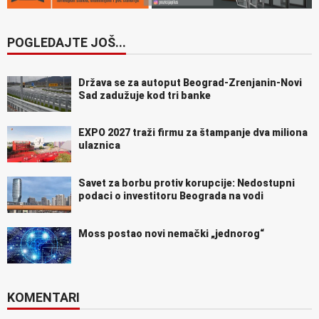
POGLEDAJTE JOŠ...
Država se za autoput Beograd-Zrenjanin-Novi
Sad zadužuje kod tri banke
EXPO 2027 traži firmu za štampanje dva miliona
ulaznica
Savet za borbu protiv korupcije: Nedostupni
podaci o investitoru Beograda na vodi
Moss postao novi nemački „jednorog“
KOMENTARI