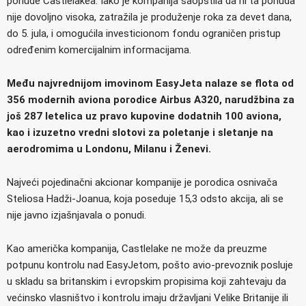
ponude Castlelakea. Iako je kompanija saopštila da ni ta ponuda
nije dovoljno visoka, zatražila je produženje roka za devet dana,
do 5. jula, i omogućila investicionom fondu ograničen pristup
određenim komercijalnim informacijama.
Među najvrednijom imovinom EasyJeta nalaze se flota od
356 modernih aviona porodice Airbus A320, narudžbina za
još 287 letelica uz pravo kupovine dodatnih 100 aviona,
kao i izuzetno vredni slotovi za poletanje i sletanje na
aerodromima u Londonu, Milanu i Ženevi.
Najveći pojedinačni akcionar kompanije je porodica osnivača
Steliosa Hadži-Joanua, koja poseduje 15,3 odsto akcija, ali se
nije javno izjašnjavala o ponudi.
Kao američka kompanija, Castlelake ne može da preuzme
potpunu kontrolu nad EasyJetom, pošto avio-prevoznik posluje
u skladu sa britanskim i evropskim propisima koji zahtevaju da
većinsko vlasništvo i kontrolu imaju državljani Velike Britanije ili