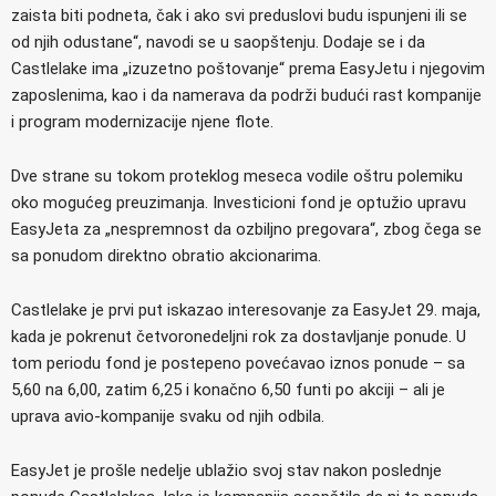
zaista biti podneta, čak i ako svi preduslovi budu ispunjeni ili se
od njih odustane“, navodi se u saopštenju. Dodaje se i da
Castlelake ima „izuzetno poštovanje“ prema EasyJetu i njegovim
zaposlenima, kao i da namerava da podrži budući rast kompanije
i program modernizacije njene flote.
Dve strane su tokom proteklog meseca vodile oštru polemiku
oko mogućeg preuzimanja. Investicioni fond je optužio upravu
EasyJeta za „nespremnost da ozbiljno pregovara“, zbog čega se
sa ponudom direktno obratio akcionarima.
Castlelake je prvi put iskazao interesovanje za EasyJet 29. maja,
kada je pokrenut četvoronedeljni rok za dostavljanje ponude. U
tom periodu fond je postepeno povećavao iznos ponude – sa
5,60 na 6,00, zatim 6,25 i konačno 6,50 funti po akciji – ali je
uprava avio-kompanije svaku od njih odbila.
EasyJet je prošle nedelje ublažio svoj stav nakon poslednje