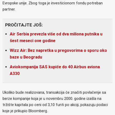
Evropske unije. Zbog toga je investicionom fondu potreban
partner.
PROČITAJTE JOŠ:
Air Serbia prevezla više od dva miliona putnika u
šest meseci ove godine
Wizz Air: Bez napretka u pregovorima o sporu oko
baze u Beogradu
Aviokompanija SAS kupiće do 40 Airbus aviona
A330
Ukoliko bude realizovana, transakcija će značiti povlačenje sa
berze kompanije koja je u novembru 2000. godine izašla na
tržište kapitala po ceni od 3,10 funti po akciji, pokazuju podaci
koje je prikupio Bloomberg.