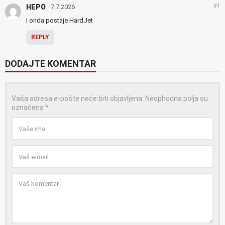
#1
HEPO
7.7.2026
I onda postaje HardJet
REPLY
DODAJTE KOMENTAR
Vaša adresa e-pošte neće biti objavljena.
Neophodna polja su
označena
*