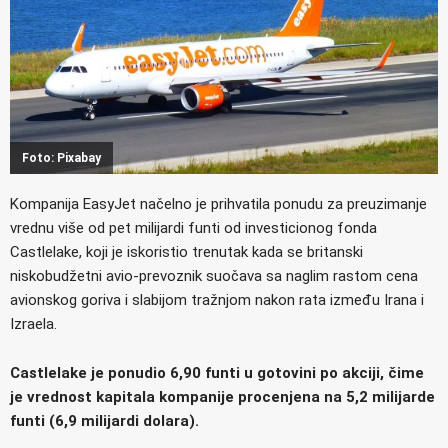
Foto: Pixabay
Kompanija EasyJet načelno je prihvatila ponudu za preuzimanje
vrednu više od pet milijardi funti od investicionog fonda
Castlelake, koji je iskoristio trenutak kada se britanski
niskobudžetni avio-prevoznik suočava sa naglim rastom cena
avionskog goriva i slabijom tražnjom nakon rata između Irana i
Izraela.
Castlelake je ponudio 6,90 funti u gotovini po akciji, čime
je vrednost kapitala kompanije procenjena na 5,2 milijarde
funti (6,9 milijardi dolara).