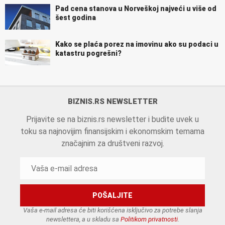
Pad cena stanova u Norveškoj najveći u više od
šest godina
Kako se plaća porez na imovinu ako su podaci u
katastru pogrešni?
BIZNIS.RS NEWSLETTER
Prijavite se na biznis.rs newsletter i budite uvek u
toku sa najnovijim finansijskim i ekonomskim temama
značajnim za društveni razvoj.
Vaša e-mail adresa će biti korišćena isključivo za potrebe slanja
newslettera, a u skladu sa
Politikom privatnosti
.