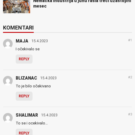
Nemačka industrija u junu rasla treći uzastopni
mesec
KOMENTARI
#1
MAJA
15.4.2023
I očekivalo se
REPLY
#2
BLIZANAC
15.4.2023
To je bilo očekivano
REPLY
#3
SHALIMAR
15.4.2023
To se i ocekivalo…
REPLY