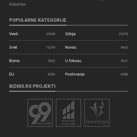
industrije.
POPULARNE KATEGORIJE
Vesti
Srbija
24958
23378
Svet
Novac
16299
9663
Biznis
U fokusu
9262
9221
EU
Poslovanje
8285
6988
BIZNIS.RS PROJEKTI