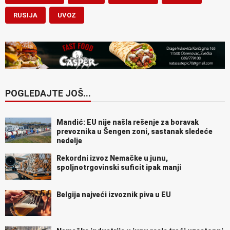
RUSIJA
UVOZ
POGLEDAJTE JOŠ...
Mandić: EU nije našla rešenje za boravak
prevoznika u Šengen zoni, sastanak sledeće
nedelje
Rekordni izvoz Nemačke u junu,
spoljnotrgovinski suficit ipak manji
Belgija najveći izvoznik piva u EU