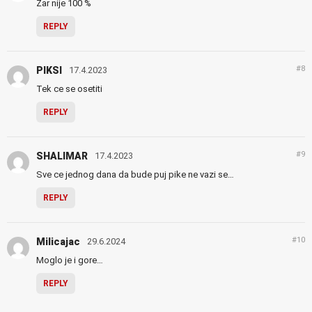
Zar nije 100 %
REPLY
#8
PIKSI
17.4.2023
Tek ce se osetiti
REPLY
#9
SHALIMAR
17.4.2023
Sve ce jednog dana da bude puj pike ne vazi se…
REPLY
#10
Milicajac
29.6.2024
Moglo je i gore…
REPLY