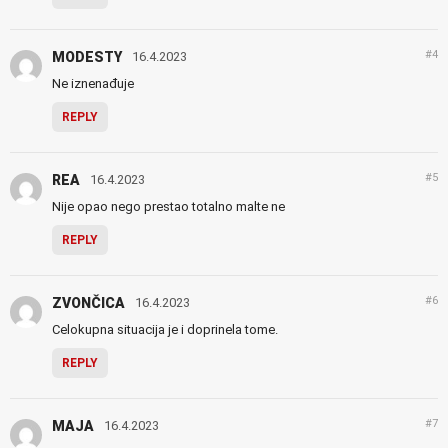
#4
MODESTY
16.4.2023
Ne iznenađuje
REPLY
#5
REA
16.4.2023
Nije opao nego prestao totalno malte ne
REPLY
#6
ZVONČICA
16.4.2023
Celokupna situacija je i doprinela tome.
REPLY
#7
MAJA
16.4.2023