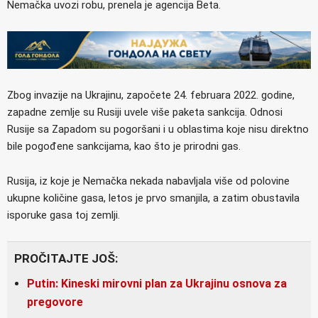
Nemačka uvozi robu, prenela je agencija Beta.
Zbog invazije na Ukrajinu, započete 24. februara 2022. godine,
zapadne zemlje su Rusiji uvele više paketa sankcija. Odnosi
Rusije sa Zapadom su pogoršani i u oblastima koje nisu direktno
bile pogođene sankcijama, kao što je prirodni gas.
Rusija, iz koje je Nemačka nekada nabavljala više od polovine
ukupne količine gasa, letos je prvo smanjila, a zatim obustavila
isporuke gasa toj zemlji.
PROČITAJTE JOŠ:
Putin: Kineski mirovni plan za Ukrajinu osnova za
pregovore