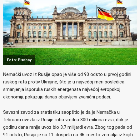
Foto: Pixabay
Nemački uvoz iz Rusije opao je više od 90 odsto u prvoj godini
ruskog rata protiv Ukrajine, što je u najvećoj meri posledica
smanjenja isporuka ruskih energenata najvećoj evropskoj
ekonomiji, pokazuju danas objavljeni zvanični podaci.
Savezni zavod za statistiku saopštio je da je Nemačka u
februaru uvezla iz Rusije robu vrednu 300 miliona evra, dok je
godinu dana ranije uvoz bio 3,7 milijardi evra. Zbog tog pada od
91 odsto, Rusija je sa 11. dospela na 46. mesto zemalja iz kojih