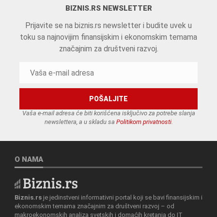
BIZNIS.RS NEWSLETTER
Prijavite se na biznis.rs newsletter i budite uvek u
toku sa najnovijim finansijskim i ekonomskim temama
značajnim za društveni razvoj.
Vaša e-mail adresa će biti korišćena isključivo za potrebe slanja
newslettera, a u skladu sa
Politikom privatnosti
.
O NAMA
Biznis.rs
je jedinstveni informativni portal koji se bavi finansijskim i
ekonomskim temama značajnim za društveni razvoj – od
makroekonomskih analiza svetskih i domaćih kretanja do IT