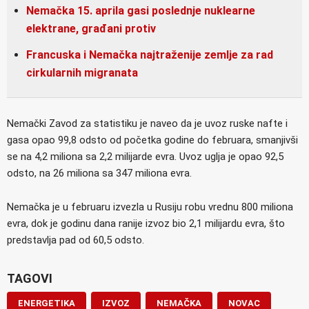
Nemačka 15. aprila gasi poslednje nuklearne
elektrane, građani protiv
Francuska i Nemačka najtraženije zemlje za rad
cirkularnih migranata
Nemački Zavod za statistiku je naveo da je uvoz ruske nafte i
gasa opao 99,8 odsto od početka godine do februara, smanjivši
se na 4,2 miliona sa 2,2 milijarde evra. Uvoz uglja je opao 92,5
odsto, na 26 miliona sa 347 miliona evra.
Nemačka je u februaru izvezla u Rusiju robu vrednu 800 miliona
evra, dok je godinu dana ranije izvoz bio 2,1 milijardu evra, što
predstavlja pad od 60,5 odsto.
TAGOVI
ENERGETIKA
IZVOZ
NEMAČKA
NOVAC