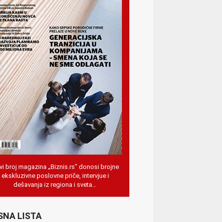
i broj magazina „Biznis.rs” donosi brojne
ekskluzivne poslovne priče, intervjue i
dešavanja iz regiona i sveta…
SNA LISTA