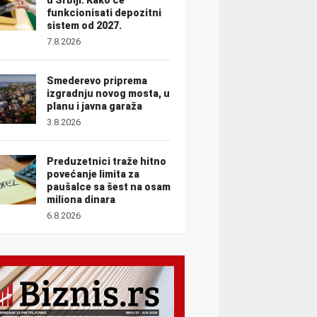
funkcionisati depozitni
sistem od 2027.
7.8.2026
Smederevo priprema
izgradnju novog mosta, u
planu i javna garaža
3.8.2026
Preduzetnici traže hitno
povećanje limita za
paušalce sa šest na osam
miliona dinara
6.8.2026