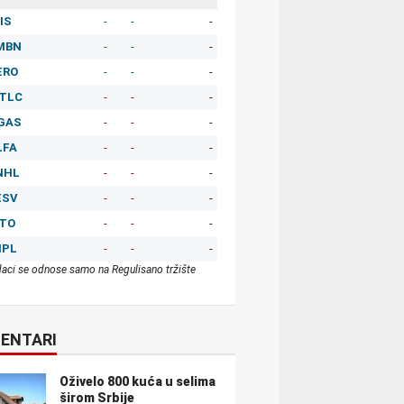
IS
-
-
-
MBN
-
-
-
ERO
-
-
-
TLC
-
-
-
GAS
-
-
-
LFA
-
-
-
NHL
-
-
-
ESV
-
-
-
ITO
-
-
-
MPL
-
-
-
aci se odnose samo na Regulisano tržište
ENTARI
Oživelo 800 kuća u selima
širom Srbije