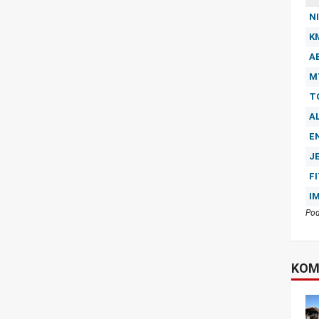
NI
K
A
M
T
A
E
J
F
I
Pod
KOM