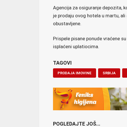
Agencija za osiguranje depozita, ko
je prodaju ovog hotela u martu, al
obustavljene.
Prispele pisane ponude vraćene su 
isplaćeni uplatiocima.
TAGOVI
PRODAJA IMOVINE
SRBIJA
POGLEDAJTE JOŠ...