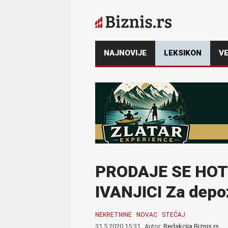
NAJNOVIJE
LEKSIKON
VE
PRODAJE SE HO
IVANJICI Za depo
NEKRETNINE
NOVAC
STEČAJ
31.5.2020 15:31
Autor:
Redakcija Biznis.rs