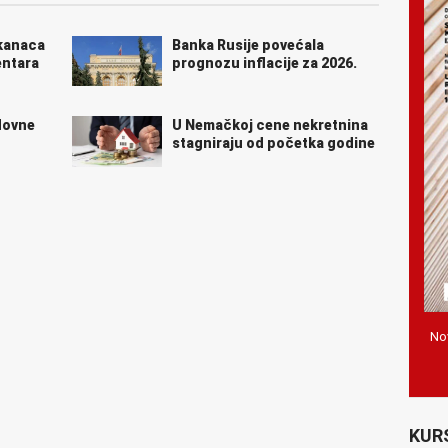
ikanaca
Banka Rusije povećala
entara
prognozu inflacije za 2026.
dovne
U Nemačkoj cene nekretnina
u
stagniraju od početka godine
Nov
KUR