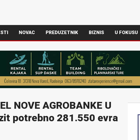
STI
NOVAC
PREDUZETNIK
BIZNIS
U FOKUSU
TEL NOVE AGROBANKE U
zit potrebno 281.550 evra