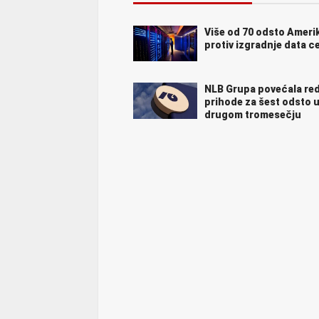
Više od 70 odsto Amer
protiv izgradnje data c
NLB Grupa povećala re
prihode za šest odsto 
drugom tromesečju