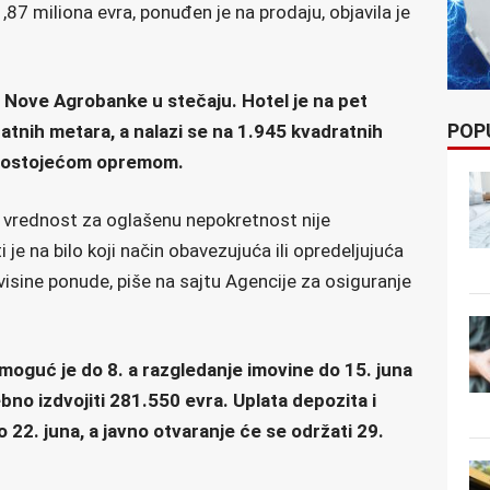
1,87 miliona evra, ponuđen je na prodaju, objavila je
 Nove Agrobanke u stečaju. Hotel je na pet
POP
ratnih metara, a nalazi se na 1.945 kvadratnih
a postojećom opremom.
a vrednost za oglašenu nepokretnost nije
i je na bilo koji način obavezujuća ili opredeljujuća
isine ponude, piše na sajtu Agencije za osiguranje
oguć je do 8. a razgledanje imovine do 15. juna
bno izdvojiti 281.550 evra. Uplata depozita i
22. juna, a javno otvaranje će se održati 29.