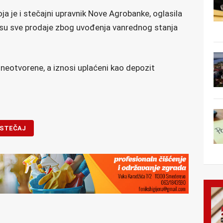
ja je i stečajni upravnik Nove Agrobanke, oglasila
i su sve prodaje zbog uvođenja vanrednog stanja
neotvorene, a iznosi uplaćeni kao depozit
STEČAJ