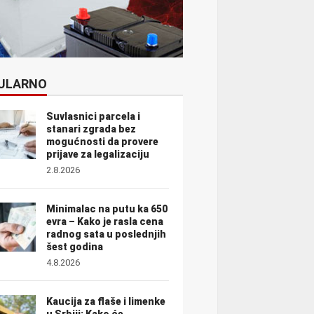
ULARNO
Suvlasnici parcela i
stanari zgrada bez
mogućnosti da provere
prijave za legalizaciju
2.8.2026
Minimalac na putu ka 650
evra – Kako je rasla cena
radnog sata u poslednjih
šest godina
4.8.2026
Kaucija za flaše i limenke
u Srbiji: Kako će