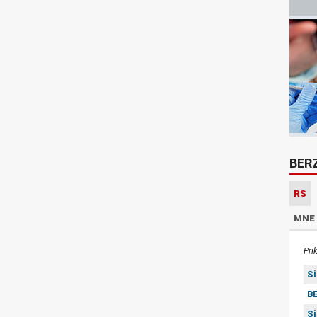
BER
RS
MNE
Pri
S
BE
S