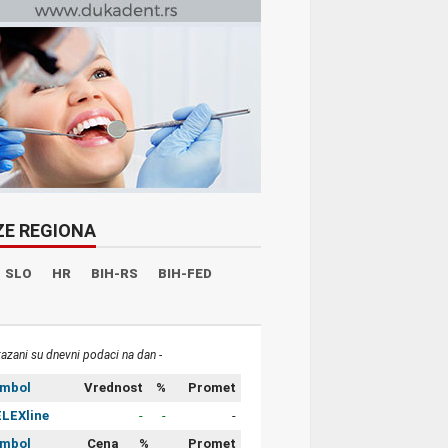
ZE REGIONA
SLO
HR
BIH-RS
BIH-FED
kazani su dnevni podaci na dan -
imbol
Vrednost
%
Promet
LEXline
-
-
-
imbol
Cena
%
Promet