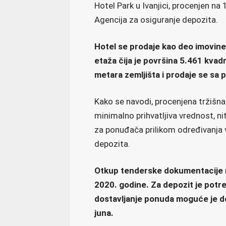
Hotel Park u Ivanjici, procenjen na 
Agencija za osiguranje depozita.
Hotel se prodaje kao deo imovine
etaža čija je površina 5.461 kvad
metara zemljišta i prodaje se s
Kako se navodi, procenjena tržišn
minimalno prihvatljiva vrednost, nit
za ponuđača prilikom određivanja v
depozita.
Otkup tenderske dokumentacije m
2020. godine. Za depozit je potre
dostavljanje ponuda moguće je do 
juna.