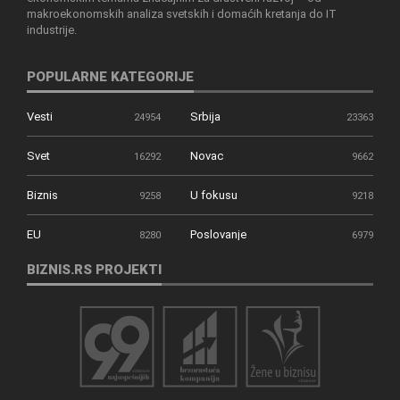
makroekonomskih analiza svetskih i domaćih kretanja do IT
industrije.
POPULARNE KATEGORIJE
Vesti
Srbija
24954
23363
Svet
Novac
16292
9662
Biznis
U fokusu
9258
9218
EU
Poslovanje
8280
6979
BIZNIS.RS PROJEKTI