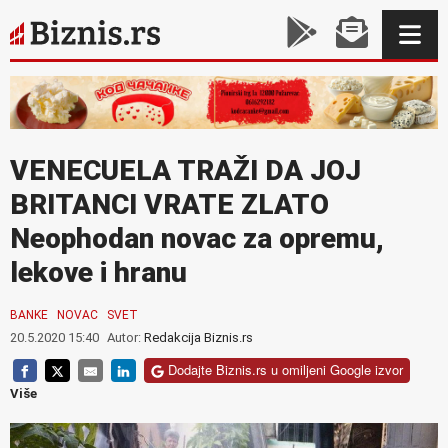
VENECUELA TRAŽI DA JOJ
BRITANCI VRATE ZLATO
Neophodan novac za opremu,
lekove i hranu
BANKE
NOVAC
SVET
20.5.2020 15:40
Autor:
Redakcija Biznis.rs
Dodajte Biznis.rs u omiljeni Google izvor
Više