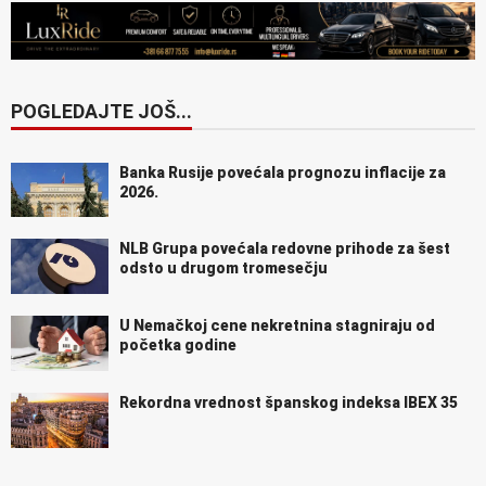
POGLEDAJTE JOŠ...
Banka Rusije povećala prognozu inflacije za
2026.
NLB Grupa povećala redovne prihode za šest
odsto u drugom tromesečju
U Nemačkoj cene nekretnina stagniraju od
početka godine
Rekordna vrednost španskog indeksa IBEX 35