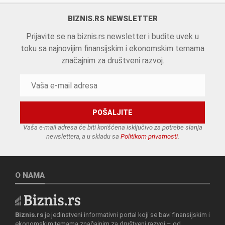
BIZNIS.RS NEWSLETTER
Prijavite se na biznis.rs newsletter i budite uvek u
toku sa najnovijim finansijskim i ekonomskim temama
značajnim za društveni razvoj.
Vaša e-mail adresa će biti korišćena isključivo za potrebe slanja
newslettera, a u skladu sa
Politikom privatnosti
.
O NAMA
Biznis.rs
je jedinstveni informativni portal koji se bavi finansijskim i
ekonomskim temama značajnim za društveni razvoj – od