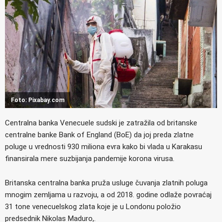
Foto: Pixabay.com
Centralna banka Venecuele sudski je zatražila od britanske
centralne banke Bank of England (BoE) da joj preda zlatne
poluge u vrednosti 930 miliona evra kako bi vlada u Karakasu
finansirala mere suzbijanja pandemije korona virusa.
Britanska centralna banka pruža usluge čuvanja zlatnih poluga
mnogim zemljama u razvoju, a od 2018. godine odlaže povraćaj
31 tone venecuelskog zlata koje je u Londonu položio
predsednik Nikolas Maduro,.