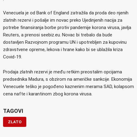
Venecuela je od Bank of England zatražila da proda deo njenih
zlatnih rezervi i pošalje im novac preko Ujedinjenih nacija za
potrebe finansiranja borbe protiv pandemije korona virusa, javlja
Reuters, a prenosi seebiz.eu. Novac bi trebalo da bude
dostavljen Razvojnom programu UN i upotrebljen za kupovinu
zdravstvene opreme, lekova i hrane kako bi se ublažila kriza
Covid-19.
Prodaja zlatnih rezervi je među retkim preostalim opcijama
predsednika Madura, s obzirom na američke sankcije. Ekonomija
Venecuele teško je pogođeno kaznenim merama SAD, kolapsom
cena nafte i karantinom zbog korona virusa.
TAGOVI
ZLATO