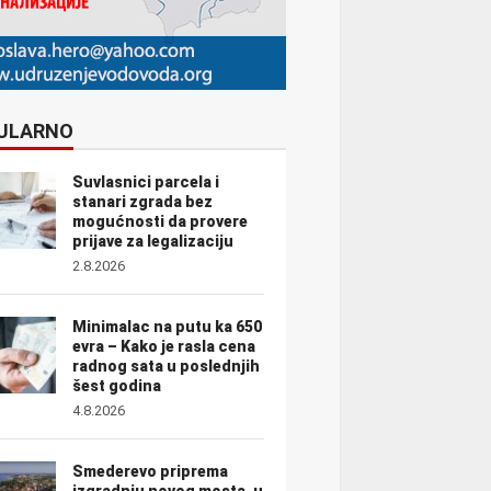
ULARNO
Suvlasnici parcela i
stanari zgrada bez
mogućnosti da provere
prijave za legalizaciju
2.8.2026
Minimalac na putu ka 650
evra – Kako je rasla cena
radnog sata u poslednjih
šest godina
4.8.2026
Smederevo priprema
izgradnju novog mosta, u