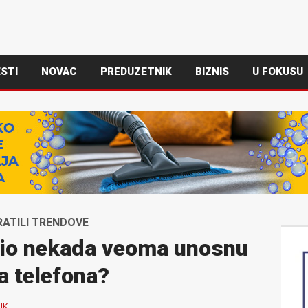
STI
NOVAC
PREDUZETNIK
BIZNIS
U FOKUSU
RATILI TRENDOVE
bio nekada veoma unosnu
a telefona?
IK