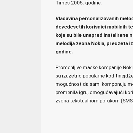
Times 2005. godine.
Vladavina personalizovanih melodi
devedesetih korisnici mobilnih te
koje su bile unapred instalirane n
melodija zvona Nokia, preuzeta iz 
godine.
Promenljive maske kompanije Nokia
su izuzetno popularne kod tinejdžera
mogućnost da sami komponuju melo
promenila igru, omogućavajući kori
zvona tekstualnom porukom (SMS