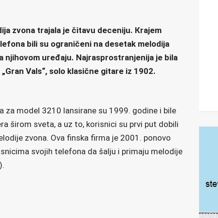
ja zvona trajala je čitavu deceniju. Кrajem
lefona bili su ograničeni na desetak melodija
a njihovom uređaju. Najrasprostranjenija je bila
„Gran Vals“, solo klasične gitare iz 1902.
 za model 3210 lansirane su 1999. godine i bile
 širom sveta, a uz to, korisnici su prvi put dobili
dije zvona. Ova finska firma je 2001. ponovo
snicima svojih telefona da šalju i primaju melodije
).