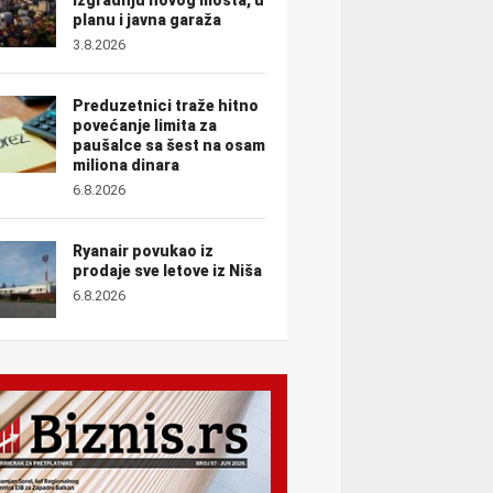
planu i javna garaža
3.8.2026
Preduzetnici traže hitno
povećanje limita za
paušalce sa šest na osam
miliona dinara
6.8.2026
Ryanair povukao iz
prodaje sve letove iz Niša
6.8.2026