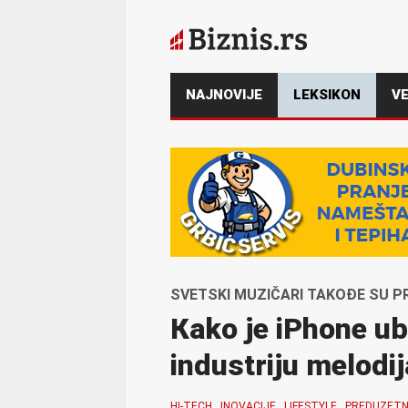
NAJNOVIJE
LEKSIKON
VE
SVETSKI MUZIČARI TAKOĐE SU P
Кako je iPhone u
industriju melodij
HI-TECH
INOVACIJE
LIFESTYLE
PREDUZETN