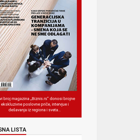
i broj magazina „Biznis.rs” donosi brojne
ekskluzivne poslovne priče, intervjue i
dešavanja iz regiona i sveta…
SNA LISTA