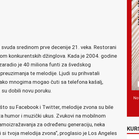
 svuda sredinom prve decenije 21. veka. Restorani
nijom konkurentskih džinglova. Kada je 2004. godine
 zaradio je 40 miliona funti za švedskog
preuzimanja te melodije. Ljudi su prihvatali
 tako mnogima mogao čuti sa telefona kašalj,
a su dobili novu poruku.
Nov
što su Facebook i Twitter, melodije zvona su bile
za humor i muzički ukus. Zvukovi na mobilnom
 samoizražavanja za određenu generaciju, neka
KUR
 si tvoja melodija zvona“, proglasio je Los Angeles