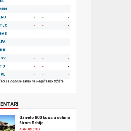
IS
-
-
-
MBN
-
-
-
ERO
-
-
-
TLC
-
-
-
GAS
-
-
-
LFA
-
-
-
NHL
-
-
-
ESV
-
-
-
ITO
-
-
-
MPL
-
-
-
aci se odnose samo na Regulisano tržište
ENTARI
Oživelo 800 kuća u selima
širom Srbije
AGROBIZNIS