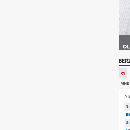
BER
RS
MNE
Pri
S
BE
S