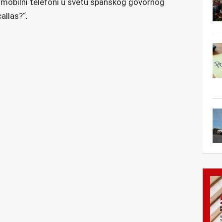
 mobilni telefoni u svetu španskog govornog
allas?“.