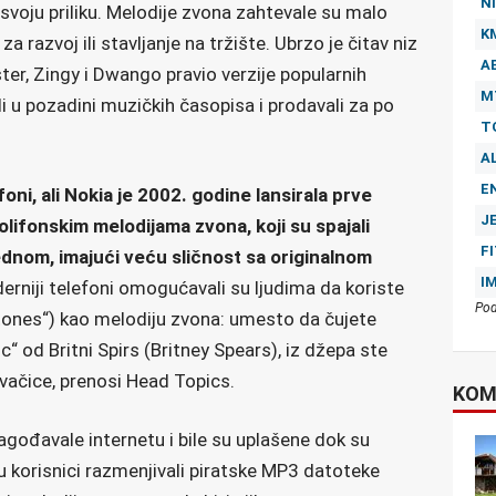
NI
svoju priliku. Melodije zvona zahtevale su malo
K
a razvoj ili stavljanje na tržište. Ubrzo je čitav niz
A
r, Zingy i Dwango pravio verzije popularnih
M
ili u pozadini muzičkih časopisa i prodavali za po
T
A
E
foni, ali Nokia je 2002. godine lansirala prve
J
lifonskim melodijama zvona, koji su spajali
F
ednom, imajući veću sličnost sa originalnom
I
rniji telefoni omogućavali su ljudima da koriste
Pod
ones“) kao melodiju zvona: umesto da čujete
 od Britni Spirs (Britney Spears), iz džepa ste
vačice, prenosi Head Topics.
KOM
agođavale internetu i bile su uplašene dok su
u korisnici razmenjivali piratske MP3 datoteke