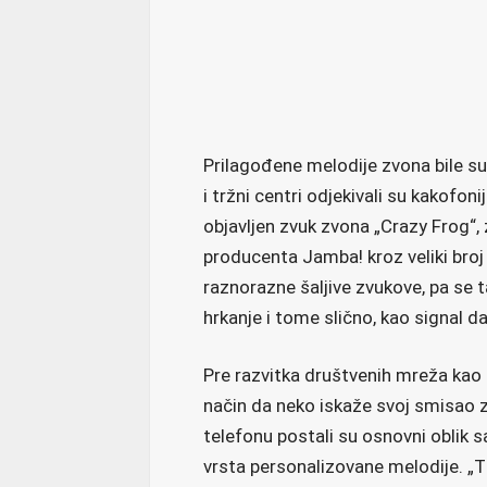
Prilagođene melodije zvona bile su
i tržni centri odjekivali su kakofo
objavljen zvuk zvona „Crazy Frog“,
producenta Jamba! kroz veliki broj 
raznorazne šaljive zvukove, pa se
hrkanje i tome slično, kao signal d
Pre razvitka društvenih mreža kao 
način da neko iskaže svoj smisao 
telefonu postali su osnovni oblik
vrsta personalizovane melodije. „Ti