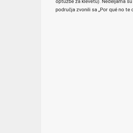
optužbe za klevetu). Nedeljama su
područja zvonili sa „Por qué no te c