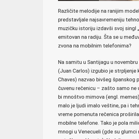
Različite melodije na ranijim mod
predstavljale najsavremeniju tehno
muzičku istoriju izdavši svoj sing
emitovan na radiju. Šta se u međ
zvona na mobilnim telefonima?
Na samitu u Santijagu u novembru 
(Juan Carlos) izgubio je strpljenj
Chaves) nazvao bivšeg španskog pr
čuvenu rečenicu – zašto samo ne u
bi mnoštvo mimova (engl. memes) u
malo je ljudi imalo veštine, pa i t
vreme pomenuta rečenica proširila
mobilne telefone. Tako je pola milio
mnogi u Venecueli (gde su glumci m