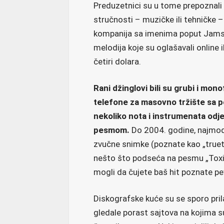
Preduzetnici su u tome prepoznali 
stručnosti – muzičke ili tehničke – z
kompanija sa imenima poput Jamste
melodija koje su oglašavali online 
četiri dolara.
Rani džinglovi bili su grubi i mono
telefone za masovno tržište sa po
nekoliko nota i instrumenata odj
pesmom.
Do 2004. godine, najmode
zvučne snimke (poznate kao „truet
nešto što podseća na pesmu „Toxic“
mogli da čujete baš hit poznate pe
Diskografske kuće su se sporo pril
gledale porast sajtova na kojima s