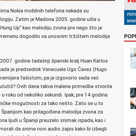
elima Nokia mobilnih telefona nekada su
logiju. Zatim je Madona 2005. godine ušla u
l „Hung Up“ kao melodiju zvona pre nego što je
POP
uvremenu dogodilo sa unosnim tržištem melodija
2007. godine tadašnji španski kralj Huan Karlos
e kada je predsednik Venecuele Ugo Čavez (Hugo
emijera fašistom, pa je izgovorio sada već
ćutiš? Ovih dana takva malena primedba stvorila
 roku od nekoliko sekundi. Ipak, pre 14 godina
ehničke mogućnosti za tako nešto. Zato se u to
 Španijom kao prilagođena melodija zvona za
na ljudi u Španiji preuzelo snimak ispada, kao i
orali da snime novi audio zapis kako bi izbegli