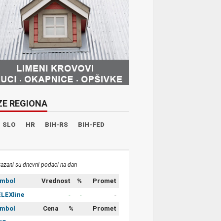
ZE REGIONA
SLO
HR
BIH-RS
BIH-FED
kazani su dnevni podaci na dan -
imbol
Vrednost
%
Promet
LEXline
-
-
-
imbol
Cena
%
Promet