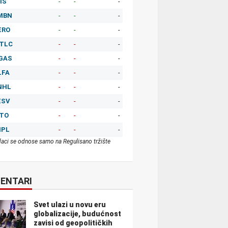
IS
-
-
-
MBN
-
-
-
ERO
-
-
-
TLC
-
-
-
GAS
-
-
-
LFA
-
-
-
NHL
-
-
-
ESV
-
-
-
ITO
-
-
-
MPL
-
-
-
aci se odnose samo na Regulisano tržište
ENTARI
Svet ulazi u novu eru
globalizacije, budućnost
zavisi od geopolitičkih