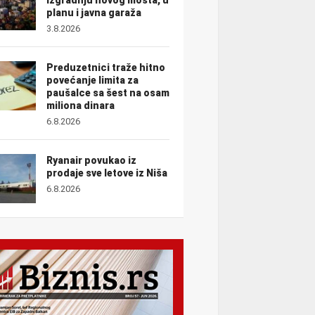
planu i javna garaža
3.8.2026
Preduzetnici traže hitno
povećanje limita za
paušalce sa šest na osam
miliona dinara
6.8.2026
Ryanair povukao iz
prodaje sve letove iz Niša
6.8.2026