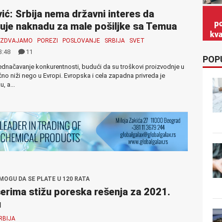
ić: Srbija nema državni interes da
uje naknadu za male pošiljke sa Temua
IZDVAJAMO
POREZI
POSLOVANJE
SRBIJA
SVET
3:48
11
POP
zjednačavanje konkurentnosti, budući da su troškovi proizvodnje u
ično niži nego u Evropi. Evropska i cela zapadna privreda je
 a...
MOGU DA SE PLATE U 120 RATA
serima stižu poreska rešenja za 2021.
u
RBIJA