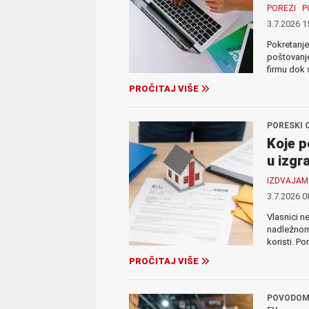
POREZI
P
3.7.2026 1
Pokretanje
poštovanje
firmu dok 
PROČITAJ VIŠE
PORESKI 
Koje p
u izgr
IZDVAJA
3.7.2026 0
Vlasnici n
nadležnom 
koristi. Po
PROČITAJ VIŠE
POVODOM 