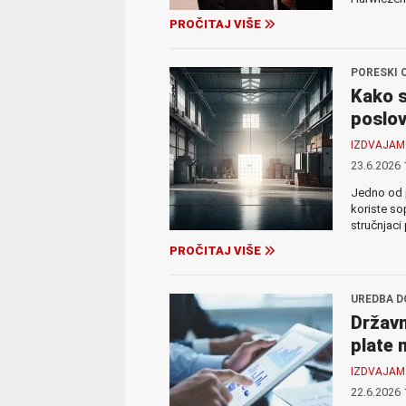
PROČITAJ VIŠE
PORESKI 
Kako s
poslov
IZDVAJA
23.6.2026 
Jedno od p
koriste so
stručnjaci
PROČITAJ VIŠE
UREDBA D
Državn
plate
IZDVAJA
22.6.2026 