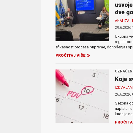
usvoje
dve go
ANALIZA
29.6.2026 
Ukupna vre
regulatorn
efikasnost procesa pripreme, donošenja i spro
PROČITAJ VIŠE
OZNAČENO
Koje s
IZDVAJA
26.6.2026 
Sezona go
naplatu i 
kada je ne
PROČITA