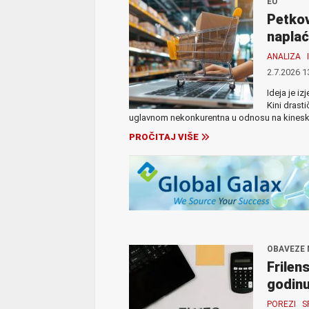
EU
Petkov
naplać
ANALIZA
2.7.2026 1
Ideja je i
Kini drast
uglavnom nekonkurentna u odnosu na kinesku,
PROČITAJ VIŠE
OBAVEZE 
Frilen
godin
POREZI
S