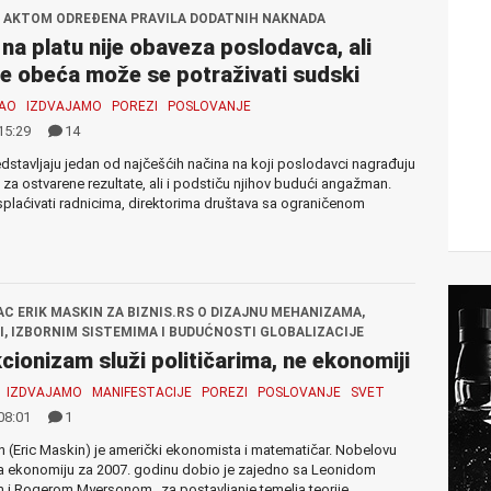
 AKTOM ODREĐENA PRAVILA DODATNIH NAKNADA
na platu nije obaveza poslodavca, ali
e obeća može se potraživati sudski
SAO
IZDVAJAMO
POREZI
POSLOVANJE
15:29
14
dstavljaju jedan od najčešćih načina na koji poslodavci nagrađuju
za ostvarene rezultate, ali i podstiču njihov budući angažman.
plaćivati radnicima, direktorima društava sa ograničenom
C ERIK MASKIN ZA BIZNIS.RS O DIZAJNU MEHANIZAMA,
I, IZBORNIM SISTEMIMA I BUDUĆNOSTI GLOBALIZACIJE
cionizam služi političarima, ne ekonomiji
IZDVAJAMO
MANIFESTACIJE
POREZI
POSLOVANJE
SVET
08:01
1
n (Eric Maskin) je američki ekonomista i matematičar. Nobelovu
a ekonomiju za 2007. godinu dobio je zajedno sa Leonidom
i Rogerom Myersonom „za postavljanje temelja teorije...