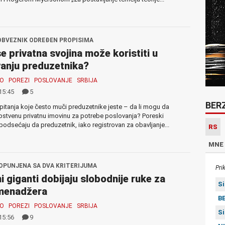
OBVEZNIK ODREĐEN PROPISIMA
e privatna svojina može koristiti u
anju preduzetnika?
MO
POREZI
POSLOVANJE
SRBIJA
15:45
5
BER
itanja koje često muči preduzetnike jeste – da li mogu da
pstvenu privatnu imovinu za potrebe poslovanja? Poreski
 podsećaju da preduzetnik, iako registrovan za obavljanje...
RS
MNE
OPUNJENA SA DVA KRITERIJUMA
Pri
i giganti dobijaju slobodnije ruke za
S
 menadžera
BE
MO
POREZI
POSLOVANJE
SRBIJA
S
15:56
9