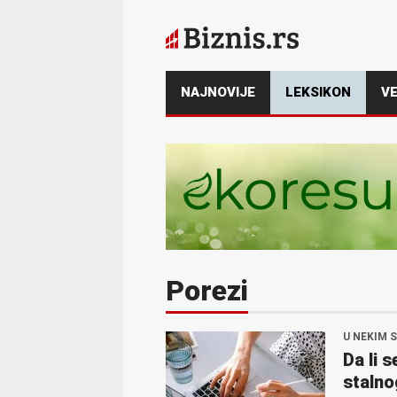
NAJNOVIJE
LEKSIKON
VE
Porezi
U NEKIM 
Da li 
stalno