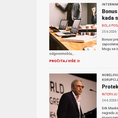
INTERNIM
Bonus 
kada s
BOLJI PO
25.6.2026 
Bonusi pre
zaposlene 
Mogu se is
odgovornošću,...
PROČITAJ VIŠE
NOBELOVA
KORUPCIJ
Protek
INTERVJU
24.6.2026 
Erik Maski
nagradu z
Hurwiczem 