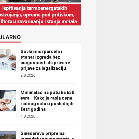
ULARNO
Suvlasnici parcela i
stanari zgrada bez
mogućnosti da provere
prijave za legalizaciju
2.8.2026
Minimalac na putu ka 650
evra – Kako je rasla cena
radnog sata u poslednjih
šest godina
4.8.2026
Smederevo priprema
izgradnju novog mosta, u