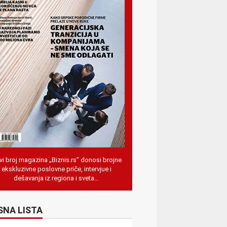
i broj magazina „Biznis.rs” donosi brojne
ekskluzivne poslovne priče, intervjue i
dešavanja iz regiona i sveta…
SNA LISTA