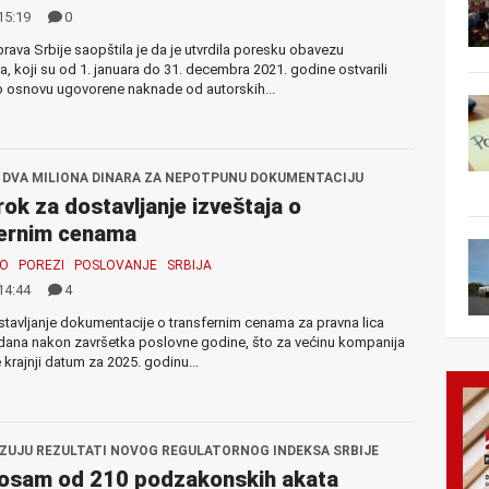
15:19
0
rava Srbije saopštila je da je utvrdila poresku obavezu
ma, koji su od 1. januara do 31. decembra 2021. godine ostvarili
o osnovu ugovorene naknade od autorskih...
 DVA MILIONA DINARA ZA NEPOTPUNU DOKUMENTACIJU
 rok za dostavljanje izveštaja o
fernim cenama
MO
POREZI
POSLOVANJE
SRBIJA
14:44
4
tavljanje dokumentacije o transfernim cenama za pravna lica
 dana nakon završetka poslovne godine, što za većinu kompanija
 krajnji datum za 2025. godinu...
ZUJU REZULTATI NOVOG REGULATORNOG INDEKSA SRBIJE
osam od 210 podzakonskih akata