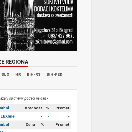
ZE REGIONA
SLO
HR
BIH-RS
BIH-FED
kazani su dnevni podaci na dan -
imbol
Vrednost
%
Promet
LEXline
-
-
-
imbol
Cena
%
Promet