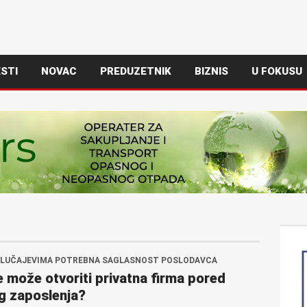
STI
NOVAC
PREDUZETNIK
BIZNIS
U FOKUSU
SLUČAJEVIMA POTREBNA SAGLASNOST POSLODAVCA
se može otvoriti privatna firma pored
g zaposlenja?