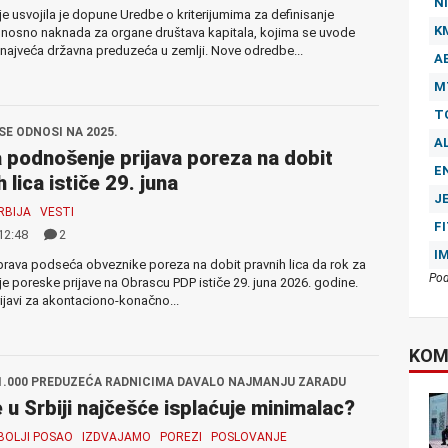
NI
je usvojila je dopune Uredbe o kriterijumima za definisanje
K
dnosno naknada za organe društava kapitala, kojima se uvode
 najveća državna preduzeća u zemlji. Nove odredbe...
A
M
T
SE ODNOSI NA 2025.
A
 podnošenje prijava poreza na dobit
E
 lica ističe 29. juna
J
RBIJA
VESTI
F
12:48
2
I
rava podseća obveznike poreza na dobit pravnih lica da rok za
Pod
 poreske prijave na Obrascu PDP ističe 29. juna 2026. godine.
rijavi za akontaciono-konačno...
KOM
31.000 PREDUZEĆA RADNICIMA DAVALO NAJMANJU ZARADU
 u Srbiji najčešće isplaćuje minimalac?
BOLJI POSAO
IZDVAJAMO
POREZI
POSLOVANJE