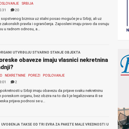
OSLOVANJE
SRBIJA
5:31
20
 sopstvenog biznisa uz stalni posao moguće je u Srbiji, ali uz
 zakonskih pravila i ograničenja. Zaposleni imaju pravo da osnuju
su u radnom odnosu, a...
ORGANI UTVRĐUJU STVARNO STANJE OBJEKTA
oreske obaveze imaju vlasnici nekretnina
adnji?
MO
NEKRETNINE
POREZI
POSLOVANJE
8:01
2
epokretnosti u Srbiji imaju obavezu da prijave svaku nekretninu
poreskom organu, bez obzira na to da li je legalizovana ili se
reska prijava podnosi se u...
UVOĐENJA TAKSE OD TRI EVRA ZA PAKETE MALE VREDNOSTI U