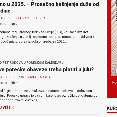
no u 2025. – Prosečno kašnjenje duže od
dine
POREZI
POSLOVANJE
SRBIJA
15:55
7
dnost Regulatornog indeksa Srbije (RIS), koji meri kvalitet
og okruženja u zemlji, odnosno transparentnost, predvidivost i
vođenja propisa iz ugla privrede, za 2025....
 PET ROKOVA U PORESKOM KALENDARU
ve poreske obaveze treba platiti u julu?
MO
POREZI
POSLOVANJE
SRBIJA
Nov
08:01
5
dišnjih odmora se zahuktava, ali poreske obaveze dolaze na
u julu. Poreska uprava je u svom kalendaru označila pet datuma do
ophodno izmiriti dažbine,...
KUR
J VIŠE