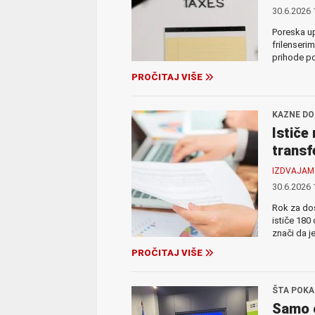
30.6.2026 
Poreska up
frilenseri
prihode p
PROČITAJ VIŠE
KAZNE DO
Ističe
trans
IZDVAJA
30.6.2026 
Rok za dos
ističe 180
znači da je
PROČITAJ VIŠE
ŠTA POKA
Samo 