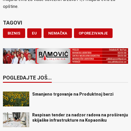
opštine.
TAGOVI
BIZNIS
EU
NEMAČKA
OPOREZIVANJE
POGLEDAJTE JOŠ...
Smanjeno trgovanje na Produktnoj berzi
Raspisan tender za nadzor radova na proširenju
skijaške infrastrukture na Kopaoniku