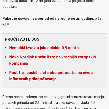
zahtevala dodatnih 12 milijardi evra za novi projekat dečjih
dodataka.
Paket je usvojen za period od naredne četiri godine
, piše
RTV.
PROČITAJTE JOŠ:
Nemački izvoz u julu oslabio 0,9 odsto
Novo Nordisk u vrhu liste najvrednijih evropskih
kompanija
Rast francuskih plata oko pet odsto, na nivou
inflatornih prilagođavanja
Prema nacrtu zakona, on će u prvoj godini prouzrokovati manjak
poreskih prihoda od 2,6 milijardi evra za saveznu vladu, 2,5
milijardi evra za vlade saveznih država i 1,9 milijardi evra za