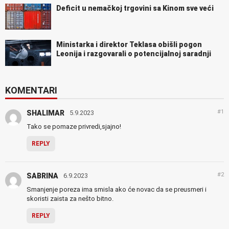
Deficit u nemačkoj trgovini sa Kinom sve veći
Ministarka i direktor Teklasa obišli pogon
Leonija i razgovarali o potencijalnoj saradnji
KOMENTARI
#1
SHALIMAR
5.9.2023
Tako se pomaze privredi,sjajno!
REPLY
#2
SABRINA
6.9.2023
Smanjenje poreza ima smisla ako će novac da se preusmeri i
skoristi zaista za nešto bitno.
REPLY