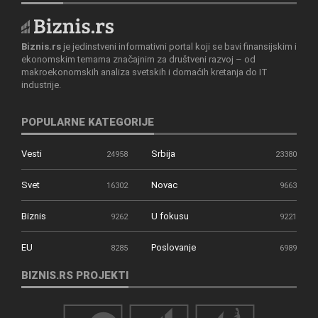
Biznis.rs
je jedinstveni informativni portal koji se bavi finansijskim i
ekonomskim temama značajnim za društveni razvoj – od
makroekonomskih analiza svetskih i domaćih kretanja do IT
industrije.
POPULARNE KATEGORIJE
Vesti
Srbija
24958
23380
Svet
Novac
16302
9663
Biznis
U fokusu
9262
9221
EU
Poslovanje
8285
6989
BIZNIS.RS PROJEKTI