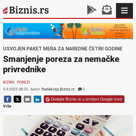
USVOJEN PAKET MERA ZA NAREDNE ČETIRI GODINE
Smanjenje poreza za nemačke
privrednike
BIZNIS
POREZI
5.9.2023 08:35
Autor:
Redakcija Biznis.rs
3
Dodajte Biznis.rs u omiljeni Google izvor
Više