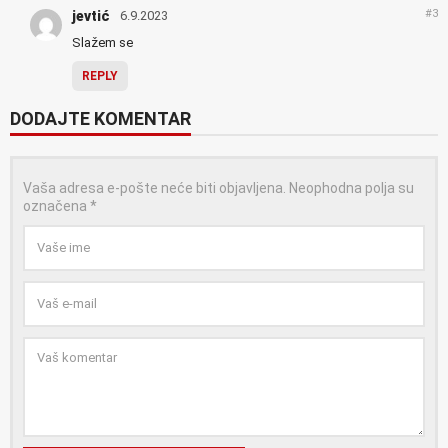
#3
jevtić
6.9.2023
Slažem se
REPLY
DODAJTE KOMENTAR
Vaša adresa e-pošte neće biti objavljena.
Neophodna polja su
označena
*