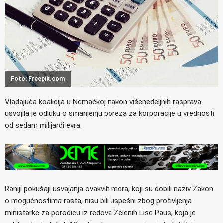
Foto: Freepik.com
Vladajuća koalicija u Nemačkoj nakon višenedeljnih rasprava
usvojila je odluku o smanjenju poreza za korporacije u vrednosti
od sedam milijardi evra.
Raniji pokušaji usvajanja ovakvih mera, koji su dobili naziv Zakon
o mogućnostima rasta, nisu bili uspešni zbog protivljenja
ministarke za porodicu iz redova Zelenih Lise Paus, koja je