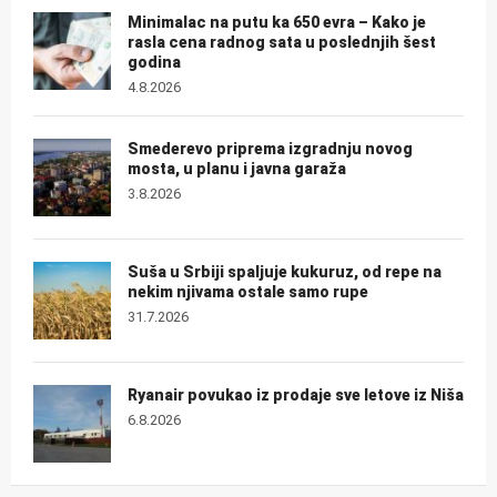
Minimalac na putu ka 650 evra – Kako je
rasla cena radnog sata u poslednjih šest
godina
4.8.2026
Smederevo priprema izgradnju novog
mosta, u planu i javna garaža
3.8.2026
Suša u Srbiji spaljuje kukuruz, od repe na
nekim njivama ostale samo rupe
31.7.2026
Ryanair povukao iz prodaje sve letove iz Niša
6.8.2026