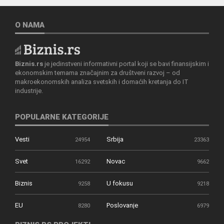
O NAMA
Biznis.rs
je jedinstveni informativni portal koji se bavi finansijskim i
ekonomskim temama značajnim za društveni razvoj – od
makroekonomskih analiza svetskih i domaćih kretanja do IT
industrije.
POPULARNE KATEGORIJE
Vesti
Srbija
24954
23363
Svet
Novac
16292
9662
Biznis
U fokusu
9258
9218
EU
Poslovanje
8280
6979