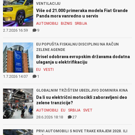
VENTILACIJU
Više od 21.000 primeraka modela Fiat Grande
Panda mora vanredno u servis
AUTOMOBILI
BIZNIS
SRBIJA
2.7.2026 16:59
9
EU POPUŠTA FISKALNU DISCIPLINU NA RAČUN
ZELENE AGENDE
Brisel odobrava evropskim državama dodatna
ulaganja u elektrifikaciju
EU
VESTI
1.7.2026 14:07
1
GLOBALNIM TRŽIŠTEM UBEDLJIVO DOMINIRA KINA
Da li su električni motocikli zaboravljeni deo
zelene tranzicije?
AUTOMOBILI
EU
SRBIJA
SVET
28.6.2026 18:18
27
PRVI AUTOMOBILI S NOVE TRAKE KRAJEM 2028. ILI