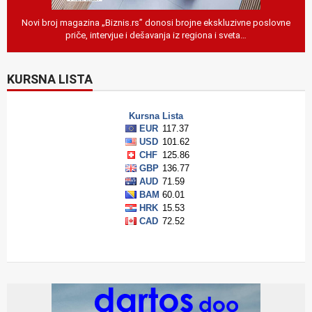
Novi broj magazina „Biznis.rs” donosi brojne ekskluzivne poslovne
priče, intervjue i dešavanja iz regiona i sveta…
KURSNA LISTA