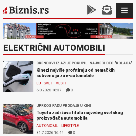
ELEKTRIČNI AUTOMOBILI
BRENDOVI IZ AZIJE POKUPILI NAJVEĆI DEO "KOLAČA"
Kinezi najviše profitiraju od nemačkih
subvencija za e-automobile
EU
SVET
VESTI
6.8.2026 16:37
0
UPRKOS PADU PRODAJE U KINI
Toyota zadržava titulu najvećeg svetskog
proizvođača automobila
AUTOMOBILI
LIFESTYLE
31.7.2026 16:44
0