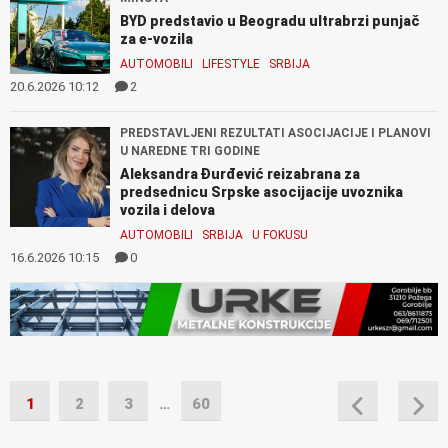
BYD predstavio u Beogradu ultrabrzi punjač
za e-vozila
AUTOMOBILI
LIFESTYLE
SRBIJA
20.6.2026 10:12
2
PREDSTAVLJENI REZULTATI ASOCIJACIJE I PLANOVI
U NAREDNE TRI GODINE
Aleksandra Đurđević reizabrana za
predsednicu Srpske asocijacije uvoznika
vozila i delova
AUTOMOBILI
SRBIJA
U FOKUSU
16.6.2026 10:15
0
1
2
3
…
60