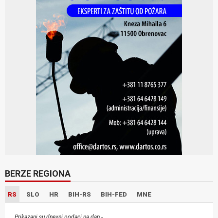
BERZE REGIONA
RS
SLO
HR
BIH-RS
BIH-FED
MNE
Prikazani su dnevni podaci na dan -