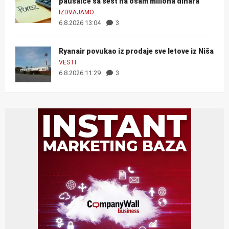
paušalce sa šest na osam miliona dinara
IZDVAJAMO
6.8.2026 13:04
3
Ryanair povukao iz prodaje sve letove iz Niša
VESTI
6.8.2026 11:29
3