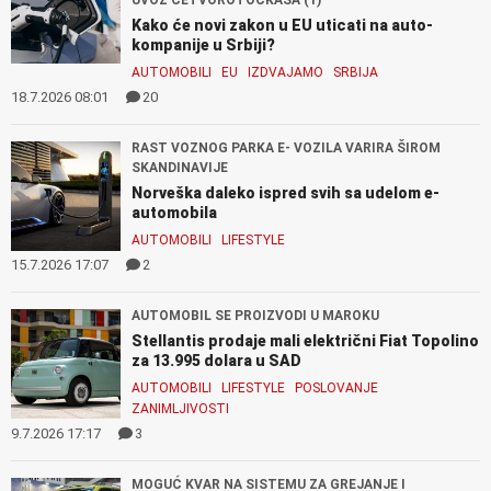
Kako će novi zakon u EU uticati na auto-
kompanije u Srbiji?
AUTOMOBILI
EU
IZDVAJAMO
SRBIJA
18.7.2026 08:01
20
RAST VOZNOG PARKA E- VOZILA VARIRA ŠIROM
SKANDINAVIJE
Norveška daleko ispred svih sa udelom e-
automobila
AUTOMOBILI
LIFESTYLE
15.7.2026 17:07
2
AUTOMOBIL SE PROIZVODI U MAROKU
Stellantis prodaje mali električni Fiat Topolino
za 13.995 dolara u SAD
AUTOMOBILI
LIFESTYLE
POSLOVANJE
ZANIMLJIVOSTI
9.7.2026 17:17
3
MOGUĆ KVAR NA SISTEMU ZA GREJANJE I