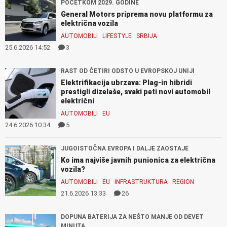
POČETKOM 2029. GODINE
General Motors priprema novu platformu za
električna vozila
AUTOMOBILI
LIFESTYLE
SRBIJA
25.6.2026 14:52
3
RAST OD ČETIRI ODSTO U EVROPSKOJ UNIJI
Elektrifikacija ubrzava: Plag-in hibridi
prestigli dizelaše, svaki peti novi automobil
električni
AUTOMOBILI
EU
24.6.2026 10:34
5
JUGOISTOČNA EVROPA I DALJE ZAOSTAJE
Ko ima najviše javnih punionica za električna
vozila?
AUTOMOBILI
EU
INFRASTRUKTURA
REGION
21.6.2026 13:33
26
DOPUNA BATERIJA ZA NEŠTO MANJE OD DEVET
MINUTA