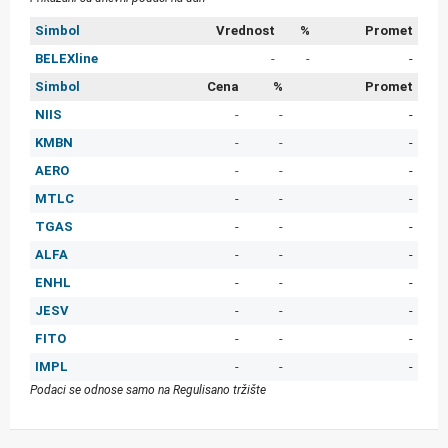
Simbol
Vrednost
%
Promet
BELEXline
-
-
-
Simbol
Cena
%
Promet
NIIS
-
-
-
KMBN
-
-
-
AERO
-
-
-
MTLC
-
-
-
TGAS
-
-
-
ALFA
-
-
-
ENHL
-
-
-
JESV
-
-
-
FITO
-
-
-
IMPL
-
-
-
Podaci se odnose samo na Regulisano tržište