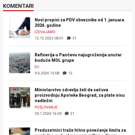
KOMENTARI
Novi propisi za PDV obveznike od 1. januara
2024. godine
IZDVAJAMO
12.12.2023 08:01
31
Rafinerija u Pančevu najugroženija unutar
buduće MOL grupe
EU
9.6.2026 15:08
13
Ministarstvo zdravlja želi da sačuva
proizvodnju Apoteke Beograd, za plate nisu
nadležni
POSLOVANJE
30.1.2026 16:28
31
Preduzetnici traže hitno povećanje limita za