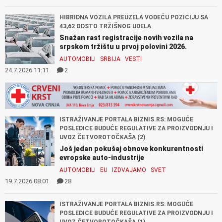
HIBRIDNA VOZILA PREUZELA VODEĆU POZICIJU SA
43,62 ODSTO TRŽIŠNOG UDELA
Snažan rast registracije novih vozila na
srpskom tržištu u prvoj polovini 2026.
AUTOMOBILI
SRBIJA
VESTI
24.7.2026 11:11
2
ISTRAŽIVANJE PORTALA BIZNIS.RS: MOGUĆE
POSLEDICE BUDUĆE REGULATIVE ZA PROIZVODNJU I
UVOZ ČETVOROTOČKAŠA (2)
Još jedan pokušaj obnove konkurentnosti
evropske auto-industrije
AUTOMOBILI
EU
IZDVAJAMO
SVET
19.7.2026 08:01
28
ISTRAŽIVANJE PORTALA BIZNIS.RS: MOGUĆE
POSLEDICE BUDUĆE REGULATIVE ZA PROIZVODNJU I
UVOZ ČETVOROTOČKAŠA (1)