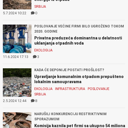
SRBIJA
5.7.2024 10:22
0
POSLOVANJE VEĆINE FIRMI BILO UGROŽENO TOKOM
2020. GODINE
Privatna preduzeća dominantna u delatnosti
uklanjanja otpadnih voda
EKOLOGIJA
11.6.2024 17:13
3
KADA ĆE DEPONIJE POSTATI PROŠLOST?
Upravljanje komunalnim otpadom prepušteno
lokalnim samoupravama
EKOLOGIJA
INFRASTRUKTURA
POSLOVANJE
SRBIJA
2.5.2024 12:44
8
NARUŠILI KONKURENCIJU RESTRIKTIVNIM
SPORAZUMOM
Komisija kaznila pet firmi sa ukupno 54 miliona