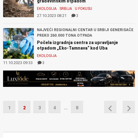
građevinskim otpadom
EKOLOGIJA
SRBIJA
U FOKUSU
27.10.2023 08:21
3
NAJVEĆI REGIONALNI CENTAR U SRBIJI GENERISAĆE
PREKO 260.000 TONA OTPADA
Počela izgradnja centra za upravljanje
otpadom „Eko-Tamnava“ kod Uba
EKOLOGIJA
11.10.2023 09:33
3
1
2
3
4
…
8