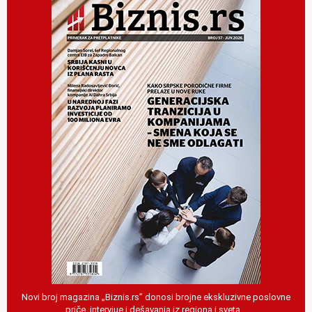
Novi broj magazina „Biznis.rs” donosi brojne ekskluzivne poslovne
priče, intervjue i dešavanja iz regiona i sveta…