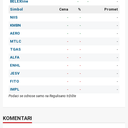
BELEXline
-
-
-
Simbol
Cena
%
Promet
NIIS
-
-
-
KMBN
-
-
-
AERO
-
-
-
MTLC
-
-
-
TGAS
-
-
-
ALFA
-
-
-
ENHL
-
-
-
JESV
-
-
-
FITO
-
-
-
IMPL
-
-
-
Podaci se odnose samo na Regulisano tržište
KOMENTARI