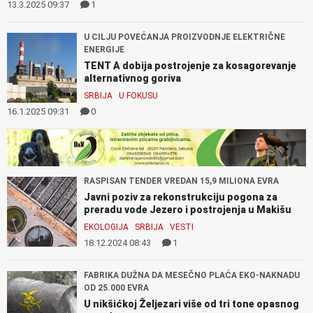
13.3.2025 09:37
1
U CILJU POVEĆANJA PROIZVODNJE ELEKTRIČNE
ENERGIJE
TENT A dobija postrojenje za kosagorevanje
alternativnog goriva
SRBIJA
U FOKUSU
16.1.2025 09:31
0
RASPISAN TENDER VREDAN 15,9 MILIONA EVRA
Javni poziv za rekonstrukciju pogona za
preradu vode Jezero i postrojenja u Makišu
EKOLOGIJA
SRBIJA
VESTI
18.12.2024 08:43
1
FABRIKA DUŽNA DA MESEČNO PLAĆA EKO-NAKNADU
OD 25.000 EVRA
U nikšićkoj Željezari više od tri tone opasnog