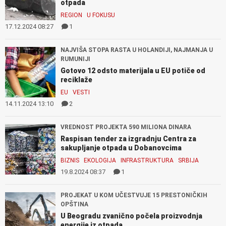
otpada
REGION
U FOKUSU
17.12.2024 08:27
1
NAJVIŠA STOPA RASTA U HOLANDIJI, NAJMANJA U
RUMUNIJI
Gotovo 12 odsto materijala u EU potiče od
reciklaže
EU
VESTI
14.11.2024 13:10
2
VREDNOST PROJEKTA 590 MILIONA DINARA
Raspisan tender za izgradnju Centra za
sakupljanje otpada u Dobanovcima
BIZNIS
EKOLOGIJA
INFRASTRUKTURA
SRBIJA
19.8.2024 08:37
1
PROJEKAT U KOM UČESTVUJE 15 PRESTONIČKIH
OPŠTINA
U Beogradu zvanično počela proizvodnja
energije iz otpada