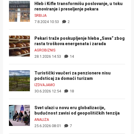
Hleb i Kifle transformišu poslovanje, u toku
renoviranje i preseljenje pekara
SRBIJA
7.8.2024 10:53
2
Pekari traže poskupljenje hleba „Sava“ zbog
rasta troškova energenata i zarada
AGROBIZNIS
28.1.2026 14:53
14
Turistički vaučeri za penzionere nisu
podsticaj za domaći turizam
IZDVAJAMO
30.6.2026 12:54
18
Svet ulazi u novu eru globalizacije,
budućnost zavisi od geopolitičkih tenzija
ANALIZA
25.6.2026 08:01
7