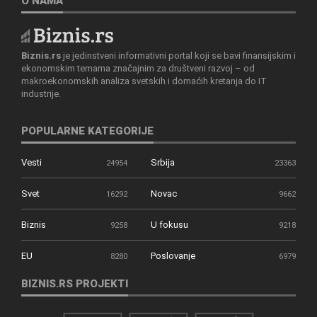
O NAMA
Biznis.rs
je jedinstveni informativni portal koji se bavi finansijskim i
ekonomskim temama značajnim za društveni razvoj – od
makroekonomskih analiza svetskih i domaćih kretanja do IT
industrije.
POPULARNE KATEGORIJE
Vesti
Srbija
24954
23363
Svet
Novac
16292
9662
Biznis
U fokusu
9258
9218
EU
Poslovanje
8280
6979
BIZNIS.RS PROJEKTI