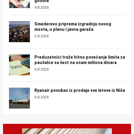
godina
4.8.2026
Smederevo priprema izgradnju novog
mosta, u planu i javna garaža
3.8.2026
Preduzetnici traže hitno povećanje limita za
paušalce sa šest na osam miliona dinara
6.8.2026
Ryanair povukao iz prodaje sve letove iz Niša
6.8.2026