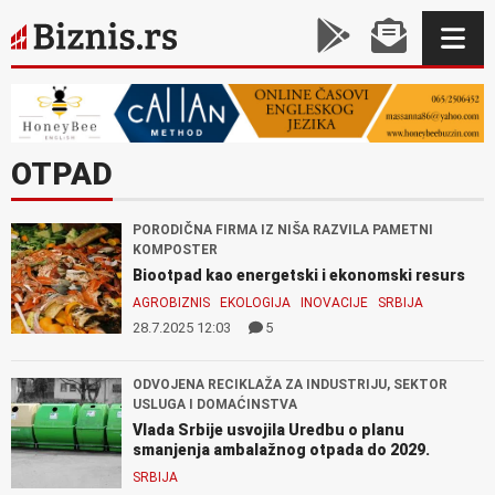
OTPAD
PORODIČNA FIRMA IZ NIŠA RAZVILA PAMETNI
KOMPOSTER
Biootpad kao energetski i ekonomski resurs
AGROBIZNIS
EKOLOGIJA
INOVACIJE
SRBIJA
28.7.2025 12:03
5
ODVOJENA RECIKLAŽA ZA INDUSTRIJU, SEKTOR
USLUGA I DOMAĆINSTVA
Vlada Srbije usvojila Uredbu o planu
smanjenja ambalažnog otpada do 2029.
SRBIJA