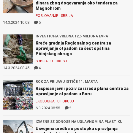
dinara zbog dogovaranja oko tendera za
Magnohrom
POSLOVANJE
SRBIJA
14.3.2024 10:08
5
INVESTICIJA VREDNA 12,5 MILIONA EVRA
Kreće gradnja Regionalnog centra za
upravljanje otpadom za šest opština
Pčinjskog okruga
SRBIJA
U FOKUSU
14.3.2024 08:45
4
ROK ZA PRIJAVU ISTIČE 11. MARTA
Raspisan javni poziv za izradu plana centra za
upravljanje otpadom u Boru
EKOLOGIJA
U FOKUSU
6.3.2024 08:55
2
IZMENE SE ODNOSE NA UGLAVNOM NA PLASTIKU
Usvojena uredba o postupku upravljanja