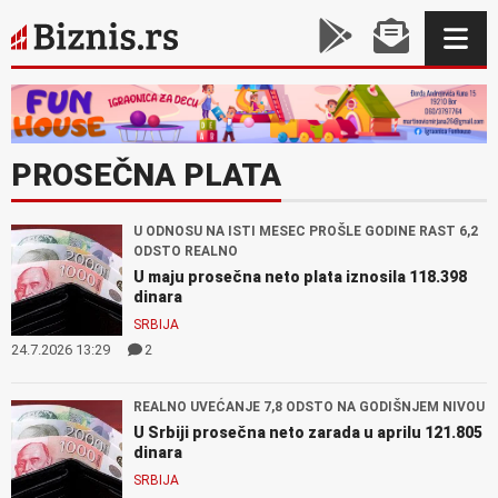
PROSEČNA PLATA
U ODNOSU NA ISTI MESEC PROŠLE GODINE RAST 6,2
ODSTO REALNO
U maju prosečna neto plata iznosila 118.398
dinara
SRBIJA
24.7.2026 13:29
2
REALNO UVEĆANJE 7,8 ODSTO NA GODIŠNJEM NIVOU
U Srbiji prosečna neto zarada u aprilu 121.805
dinara
SRBIJA