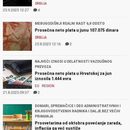
SRBIJA
25.9.2025 12:27
4
MEĐUGODIŠNJI REALNI RAST 6,9 ODSTO
Prosečna neto plata u junu 107.075 dinara
SRBIJA
25.8.2025 12:16
2
NAJVEĆI IZNOSI U DELATNOSTI VAZDUŠNOG
PREVOZA
Prosečna neto plata u Hrvatskoj za jun
iznosila 1.444 evra
EU
REGION
21.8.2025 09:37
2
DOMARI, SPREMAČICE I DEO ADMINISTRATIVNIH I
KNJIGOVODSTVENIH RADNIKA I DALJE BEZ VEĆIH
PRIMANJA
Prosvetarima od oktobra povećanje zarada,
inflacija ga već sustiže