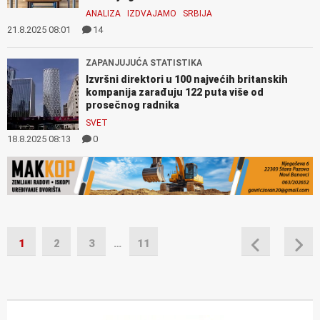
ANALIZA
IZDVAJAMO
SRBIJA
21.8.2025 08:01
14
ZAPANJUJUĆA STATISTIKA
Izvršni direktori u 100 najvećih britanskih
kompanija zarađuju 122 puta više od
prosečnog radnika
SVET
18.8.2025 08:13
0
1
2
3
…
11