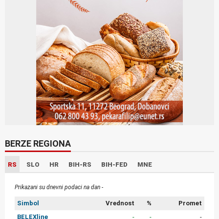
BERZE REGIONA
RS
SLO
HR
BIH-RS
BIH-FED
MNE
Prikazani su dnevni podaci na dan -
Simbol
Vrednost
%
Promet
BELEXline
-
-
-