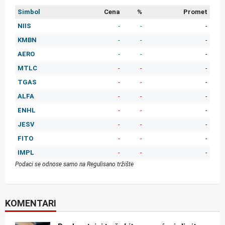
Simbol
Cena
%
Promet
NIIS
-
-
-
KMBN
-
-
-
AERO
-
-
-
MTLC
-
-
-
TGAS
-
-
-
ALFA
-
-
-
ENHL
-
-
-
JESV
-
-
-
FITO
-
-
-
IMPL
-
-
-
Podaci se odnose samo na Regulisano tržište
KOMENTARI