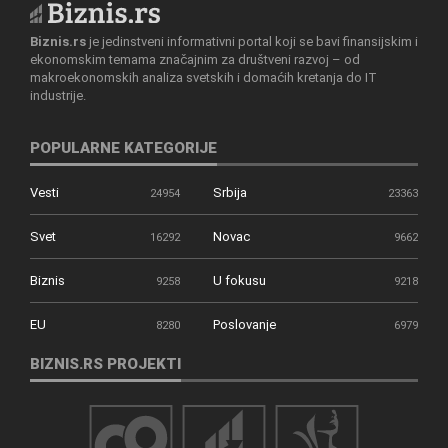
Biznis.rs
je jedinstveni informativni portal koji se bavi finansijskim i
ekonomskim temama značajnim za društveni razvoj – od
makroekonomskih analiza svetskih i domaćih kretanja do IT
industrije.
POPULARNE KATEGORIJE
Vesti
Srbija
24954
23363
Svet
Novac
16292
9662
Biznis
U fokusu
9258
9218
EU
Poslovanje
8280
6979
BIZNIS.RS PROJEKTI