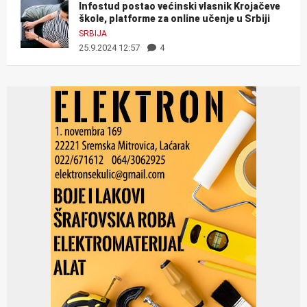
Infostud postao većinski vlasnik Krojačeve
škole, platforme za online učenje u Srbiji
SRBIJA
25.9.2024 12:57
4