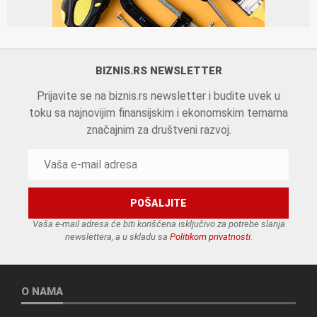
BIZNIS.RS NEWSLETTER
Prijavite se na biznis.rs newsletter i budite uvek u
toku sa najnovijim finansijskim i ekonomskim temama
značajnim za društveni razvoj.
Vaša e-mail adresa će biti korišćena isključivo za potrebe slanja
newslettera, a u skladu sa
Politikom privatnosti
.
O NAMA