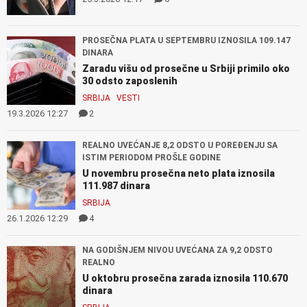
PROSEČNA PLATA U SEPTEMBRU IZNOSILA 109.147
DINARA
Zaradu višu od prosečne u Srbiji primilo oko
30 odsto zaposlenih
SRBIJA
VESTI
19.3.2026 12:27
2
REALNO UVEĆANJE 8,2 ODSTO U POREĐENJU SA
ISTIM PERIODOM PROŠLE GODINE
U novembru prosečna neto plata iznosila
111.987 dinara
SRBIJA
26.1.2026 12:29
4
NA GODIŠNJEM NIVOU UVEĆANA ZA 9,2 ODSTO
REALNO
U oktobru prosečna zarada iznosila 110.670
dinara