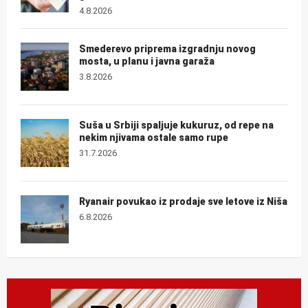
4.8.2026
Smederevo priprema izgradnju novog
mosta, u planu i javna garaža
3.8.2026
Suša u Srbiji spaljuje kukuruz, od repe na
nekim njivama ostale samo rupe
31.7.2026
Ryanair povukao iz prodaje sve letove iz Niša
6.8.2026