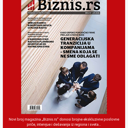
Novi broj magazina „Biznis.rs” donosi brojne ekskluzivne poslovne
priče, intervjue i dešavanja iz regiona i sveta…