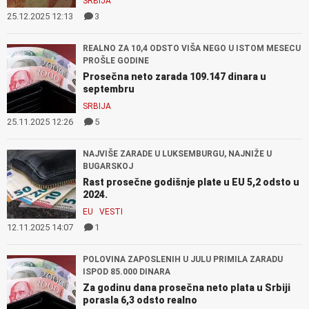
SRBIJA
25.12.2025 12:13
3
REALNO ZA 10,4 ODSTO VIŠA NEGO U ISTOM MESECU
PROŠLE GODINE
Prosečna neto zarada 109.147 dinara u
septembru
SRBIJA
25.11.2025 12:26
5
NAJVIŠE ZARADE U LUKSEMBURGU, NAJNIŽE U
BUGARSKOJ
Rast prosečne godišnje plate u EU 5,2 odsto u
2024.
EU
VESTI
12.11.2025 14:07
1
POLOVINA ZAPOSLENIH U JULU PRIMILA ZARADU
ISPOD 85.000 DINARA
Za godinu dana prosečna neto plata u Srbiji
porasla 6,3 odsto realno