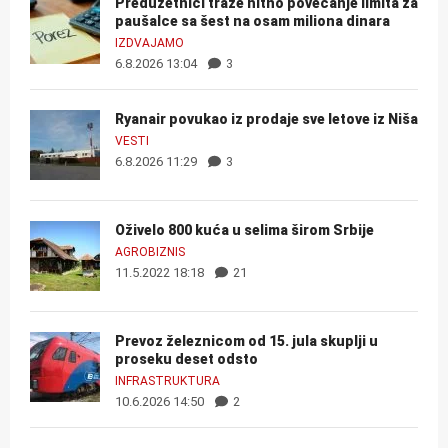
Preduzetnici traže hitno povećanje limita za
paušalce sa šest na osam miliona dinara
IZDVAJAMO
6.8.2026 13:04
3
Ryanair povukao iz prodaje sve letove iz Niša
VESTI
6.8.2026 11:29
3
Oživelo 800 kuća u selima širom Srbije
AGROBIZNIS
11.5.2022 18:18
21
Prevoz železnicom od 15. jula skuplji u
proseku deset odsto
INFRASTRUKTURA
10.6.2026 14:50
2