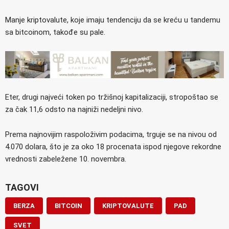
Manje kriptovalute, koje imaju tendenciju da se kreću u tandemu
sa bitcoinom, takođe su pale.
Eter, drugi najveći token po tržišnoj kapitalizaciji, stropoštao se
za čak 11,6 odsto na najniži nedeljni nivo.
Prema najnovijim raspoloživim podacima, trguje se na nivou od
4.070 dolara, što je za oko 18 procenata ispod njegove rekordne
vrednosti zabeležene 10. novembra.
TAGOVI
BERZA
BITCOIN
KRIPTOVALUTE
PAD
SVET