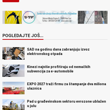
POGLEDAJTE JOŠ...
SAD na godinu dana zabranjuju izvoz
elektronskog otpada
Kinezi najviše profitiraju od nemačkih
subvencija za e-automobile
EXPO 2027 traži firmu za štampanje dva miliona
ulaznica
Pad u građevinskom sektoru evrozone ublažen
u julu