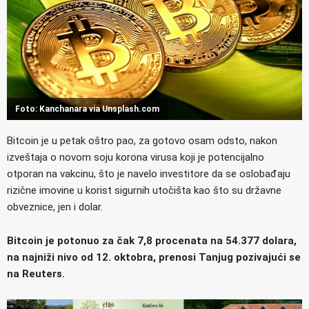
Foto: Kanchanara via Unsplash.com
Bitcoin je u petak oštro pao, za gotovo osam odsto, nakon
izveštaja o novom soju korona virusa koji je potencijalno
otporan na vakcinu, što je navelo investitore da se oslobađaju
rizične imovine u korist sigurnih utočišta kao što su državne
obveznice, jen i dolar.
Bitcoin je potonuo za čak 7,8 procenata na 54.377 dolara,
na najniži nivo od 12. oktobra, prenosi Tanjug pozivajući se
na Reuters.