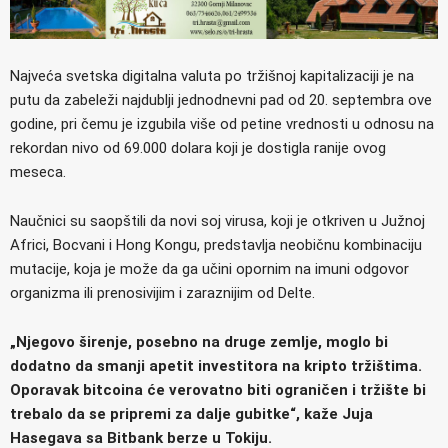
Najveća svetska digitalna valuta po tržišnoj kapitalizaciji je na
putu da zabeleži najdublji jednodnevni pad od 20. septembra ove
godine, pri čemu je izgubila više od petine vrednosti u odnosu na
rekordan nivo od 69.000 dolara koji je dostigla ranije ovog
meseca.
Naučnici su saopštili da novi soj virusa, koji je otkriven u Južnoj
Africi, Bocvani i Hong Kongu, predstavlja neobičnu kombinaciju
mutacije, koja je može da ga učini opornim na imuni odgovor
organizma ili prenosivijim i zaraznijim od Delte.
„Njegovo širenje, posebno na druge zemlje, moglo bi
dodatno da smanji apetit investitora na kripto tržištima.
Oporavak bitcoina će verovatno biti ograničen i tržište bi
trebalo da se pripremi za dalje gubitke“, kaže Juja
Hasegava sa Bitbank berze u Tokiju.