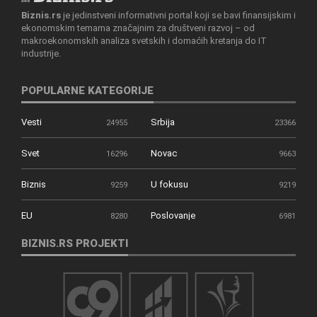
Biznis.rs
je jedinstveni informativni portal koji se bavi finansijskim i
ekonomskim temama značajnim za društveni razvoj – od
makroekonomskih analiza svetskih i domaćih kretanja do IT
industrije.
POPULARNE KATEGORIJE
Vesti
Srbija
24955
23366
Svet
Novac
16296
9663
Biznis
U fokusu
9259
9219
EU
Poslovanje
8280
6981
BIZNIS.RS PROJEKTI