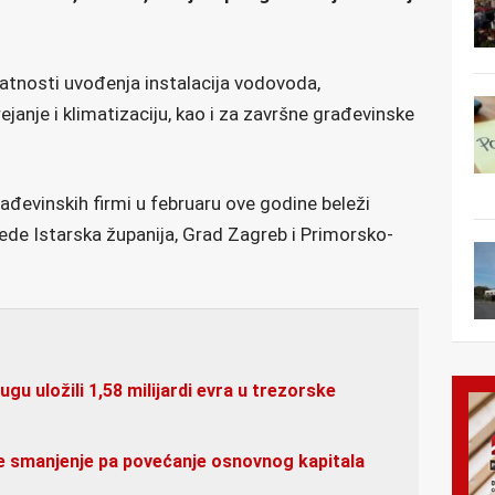
latnosti uvođenja instalacija vodovoda,
grejanje i klimatizaciju, kao i za završne građevinske
rađevinskih firmi u februaru ove godine beleži
lede Istarska županija, Grad Zagreb i Primorsko-
u uložili 1,58 milijardi evra u trezorske
 smanjenje pa povećanje osnovnog kapitala