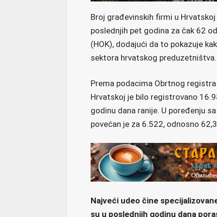
Broj građevinskih firmi u Hrvatskoj
poslednjih pet godina za čak 62 od
(HOK), dodajući da to pokazuje kak
sektora hrvatskog preduzetništva.
Prema podacima Obrtnog registra M
Hrvatskoj je bilo registrovano 16.9
godinu dana ranije. U poređenju sa
povećan je za 6.522, odnosno 62,3
Najveći udeo čine specijalizovan
su u poslednjih godinu dana poras