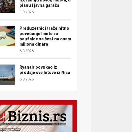
planu i javna garaža
3.8.2026
Preduzetnici traže hitno
povećanje limita za
paušalce sa šest na osam
miliona dinara
6.8.2026
Ryanair povukao iz
prodaje sve letove iz Niša
6.8.2026