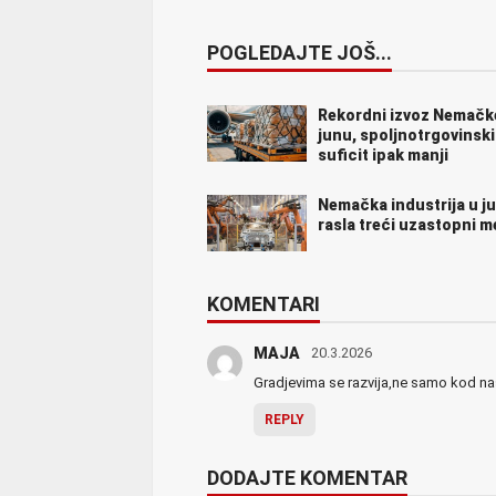
POGLEDAJTE JOŠ...
Rekordni izvoz Nemačk
junu, spoljnotrgovinski
suficit ipak manji
Nemačka industrija u j
rasla treći uzastopni 
KOMENTARI
MAJA
20.3.2026
Gradjevima se razvija,ne samo kod nas
REPLY
DODAJTE KOMENTAR