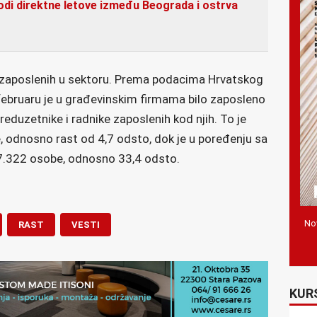
vodi direktne letove između Beograda i ostrva
j zaposlenih u sektoru. Prema podacima Hrvatskog
februaru je u građevinskim firmama bilo zaposleno
eduzetnike i radnike zaposlenih kod njih. To je
, odnosno rast od 4,7 odsto, dok je u poređenju sa
 7.322 osobe, odnosno 33,4 odsto.
Nov
RAST
VESTI
KUR