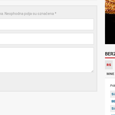
na.
Neophodna polja su označena
*
BER
RS
MNE
Pri
S
BE
S