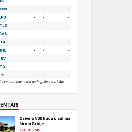
IS
-
-
-
MBN
-
-
-
ERO
-
-
-
TLC
-
-
-
GAS
-
-
-
LFA
-
-
-
NHL
-
-
-
ESV
-
-
-
ITO
-
-
-
MPL
-
-
-
aci se odnose samo na Regulisano tržište
ENTARI
Oživelo 800 kuća u selima
širom Srbije
AGROBIZNIS