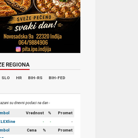
ZE REGIONA
SLO
HR
BIH-RS
BIH-FED
kazani su dnevni podaci na dan -
imbol
Vrednost
%
Promet
LEXline
-
-
-
imbol
Cena
%
Promet