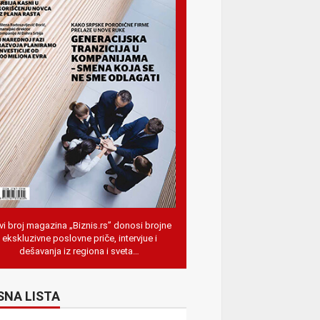
i broj magazina „Biznis.rs” donosi brojne
ekskluzivne poslovne priče, intervjue i
dešavanja iz regiona i sveta…
SNA LISTA