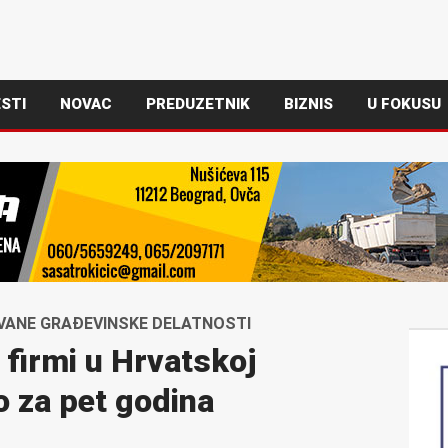
STI
NOVAC
PREDUZETNIK
BIZNIS
U FOKUSU
OVANE GRAĐEVINSKE DELATNOSTI
 firmi u Hrvatskoj
 za pet godina