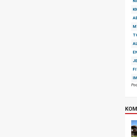
NI
K
A
M
T
A
E
J
F
I
Pod
KOM