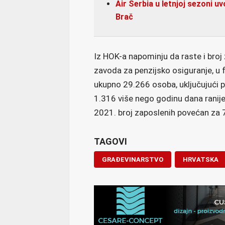
Air Serbia u letnjoj sezoni u
Brač
Iz HOK-a napominju da raste i bro
zavoda za penzijsko osiguranje, u 
ukupno 29.266 osoba, uključujući pr
1.316 više nego godinu dana ranije
2021. broj zaposlenih povećan za
TAGOVI
GRAĐEVINARSTVO
HRVATSKA