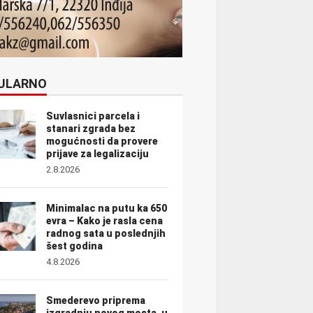
ULARNO
Suvlasnici parcela i
stanari zgrada bez
mogućnosti da provere
prijave za legalizaciju
2.8.2026
Minimalac na putu ka 650
evra – Kako je rasla cena
radnog sata u poslednjih
šest godina
4.8.2026
Smederevo priprema
izgradnju novog mosta, u