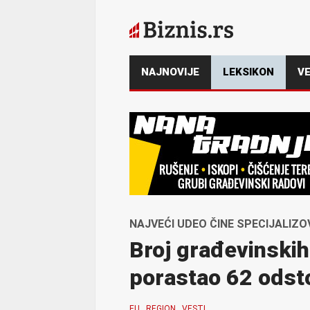
NAJNOVIJE
LEKSIKON
VE
NAJVEĆI UDEO ČINE SPECIJALIZ
Broj građevinskih
porastao 62 odsto
EU
REGION
VESTI