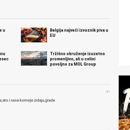
e u
Belgija najveći izvoznik piva u
EU
unu
Tržišno okruženje izuzetno
mesec
promenljivo, ali u celini
povoljno za MOL Group
#1
,eto i nase komsije zidaju,grade