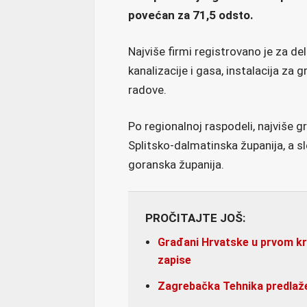
povećan za 71,5 odsto.
Najviše firmi registrovano je za de
kanalizacije i gasa, instalacija za 
radove.
Po regionalnoj raspodeli, najviše g
Splitsko-dalmatinska županija, a s
goranska županija.
PROČITAJTE JOŠ:
Građani Hrvatske u prvom krug
zapise
Zagrebačka Tehnika predlaže