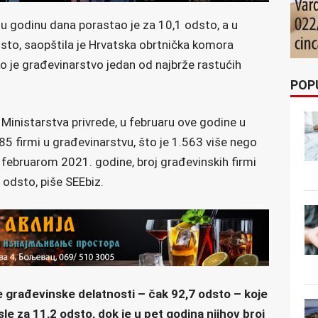
 u godinu dana porastao je za 10,1 odsto, a u
sto, saopštila je Hrvatska obrtnička komora
o je građevinarstvo jedan od najbrže rastućih
POP
inistarstva privrede, u februaru ove godine u
85 firmi u građevinarstvu, što je 1.563 više nego
 februarom 2021. godine, broj građevinskih firmi
 odsto, piše SEEbiz.
e građevinske delatnosti – čak 92,7 odsto – koje
le za 11,2 odsto, dok je u pet godina njihov broj