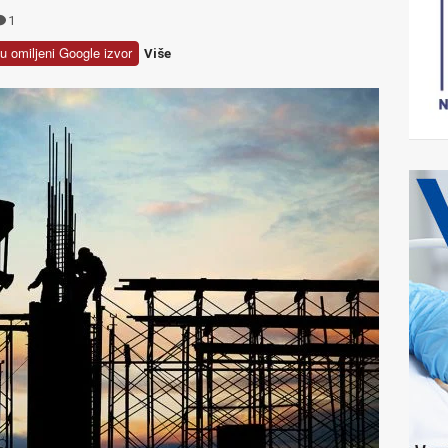
1
u omiljeni Google izvor
Više