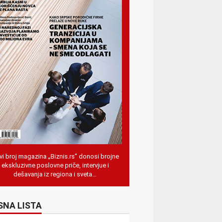
i broj magazina „Biznis.rs” donosi brojne
ekskluzivne poslovne priče, intervjue i
dešavanja iz regiona i sveta…
SNA LISTA