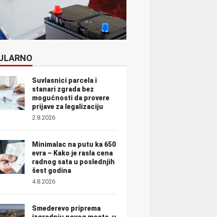
ULARNO
Suvlasnici parcela i
stanari zgrada bez
mogućnosti da provere
prijave za legalizaciju
2.8.2026
Minimalac na putu ka 650
evra – Kako je rasla cena
radnog sata u poslednjih
šest godina
4.8.2026
Smederevo priprema
izgradnju novog mosta, u