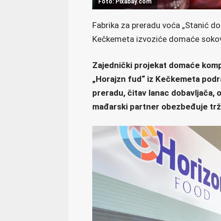
Foto: Pixabay.com
Fabrika za preradu voća „Stanić doo
Kečkemeta izvoziće domaće sokove
Zajednički projekat domaće kompa
„Horajzn fud“ iz Kečkemeta podra
preradu, čitav lanac dobavljača,
mađarski partner obezbeđuje trž