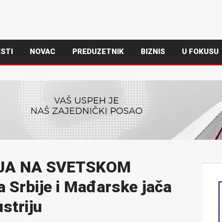
STI
NOVAC
PREDUZETNIK
BIZNIS
U FOKUSU
LJA NA SVETSKOM
 Srbije i Mađarske jača
striju