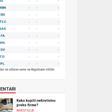
IS
-
-
-
MBN
-
-
-
ERO
-
-
-
TLC
-
-
-
GAS
-
-
-
LFA
-
-
-
NHL
-
-
-
ESV
-
-
-
ITO
-
-
-
MPL
-
-
-
aci se odnose samo na Regulisano tržište
ENTARI
Kako kupiti nekretninu
preko firme?
INVESTICIJE