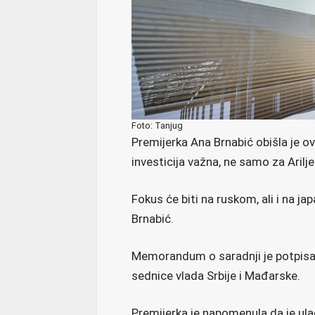
Foto: Tanjug
Premijerka Ana Brnabić obišla je ovu
investicija važna, ne samo za Arilje 
Fokus će biti na ruskom, ali i na ja
Brnabić.
Memorandum o saradnji je potpisa
sednice vlada Srbije i Mađarske.
Premijerka je napomenula da je ula