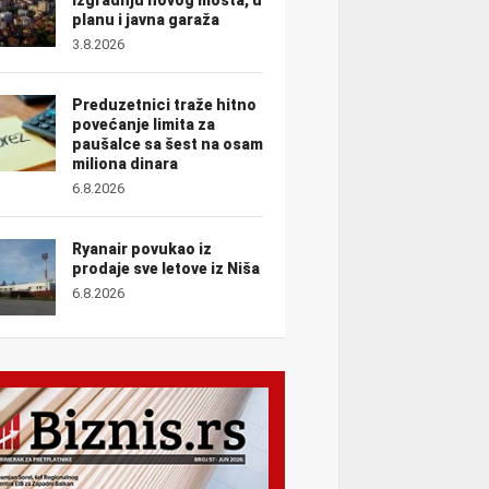
planu i javna garaža
3.8.2026
Preduzetnici traže hitno
povećanje limita za
paušalce sa šest na osam
miliona dinara
6.8.2026
Ryanair povukao iz
prodaje sve letove iz Niša
6.8.2026