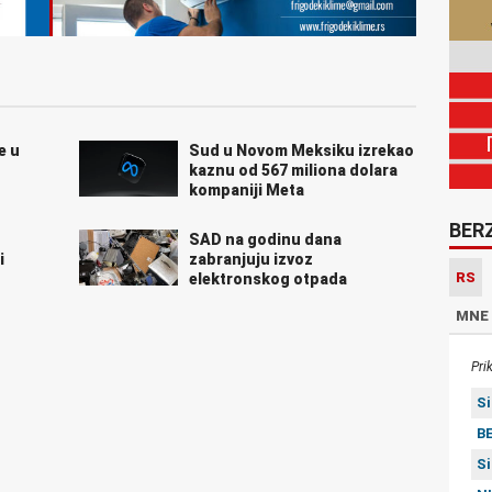
e u
Sud u Novom Meksiku izrekao
kaznu od 567 miliona dolara
kompaniji Meta
BER
SAD na godinu dana
i
zabranjuju izvoz
RS
elektronskog otpada
MNE
Pri
S
BE
S