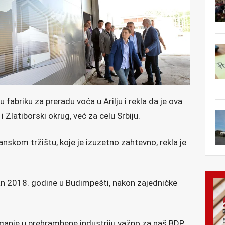
 fabriku za preradu voća u Arilju i rekla da je ova
i Zlatiborski okrug, već za celu Srbiju.
panskom tržištu, koje je izuzetno zahtevno, rekla je
n 2018. godine u Budimpešti, nakon zajedničke
ganje u prehrambene industriju važno za naš BDP,