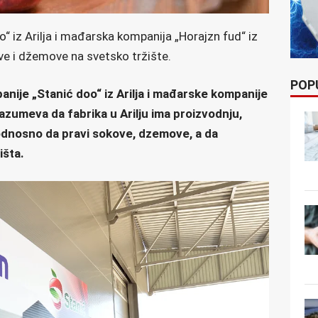
“ iz Arilja i mađarska kompanija „Horajzn fud“ iz
 i džemove na svetsko tržište.
POP
nije „Stanić doo“ iz Arilja i mađarske kompanije
zumeva da fabrika u Arilju ima proizvodnju,
 odnosno da pravi sokove, dzemove, a da
išta.