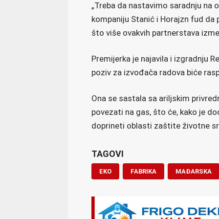
„Treba da nastavimo saradnju na 
kompaniju Stanić i Horajzn fud da
što više ovakvih partnerstava izm
Premijerka je najavila i izgradnju 
poziv za izvođača radova biće rasp
Ona se sastala sa ariljskim privredn
povezati na gas, što će, kako je dod
doprineti oblasti zaštite životne s
TAGOVI
EKO
FABRIKA
MAĐARSKA