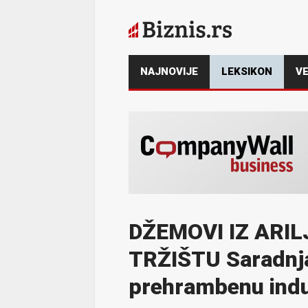
NAJNOVIJE
LEKSIKON
VE
DŽEMOVI IZ ARI
TRŽIŠTU Saradnja
prehrambenu indu