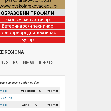
ZE REGIONA
SLO
HR
BIH-RS
BIH-FED
kazani su dnevni podaci na dan -
imbol
Vrednost
%
Promet
LEXline
-
-
-
imbol
Cena
%
Promet