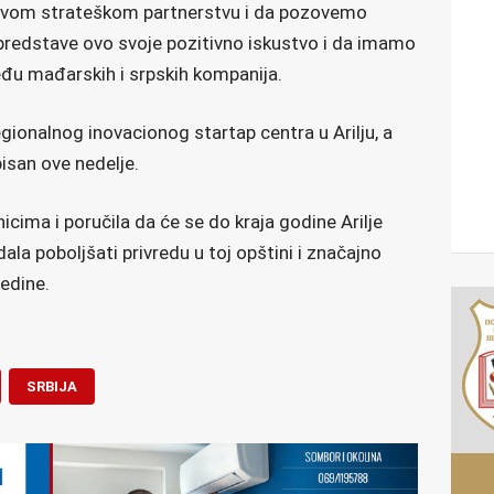
ovom strateškom partnerstvu i da pozovemo
 predstave ovo svoje pozitivno iskustvo i da imamo
eđu mađarskih i srpskih kompanija.
Regionalnog inovacionog startap centra u Arilju, a
isan ove nedelje.
icima i poručila da će se do kraja godine Arilje
ala poboljšati privredu u toj opštini i značajno
redine.
SRBIJA