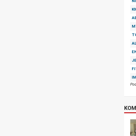
NI
K
A
M
T
A
E
J
F
I
Pod
KOM