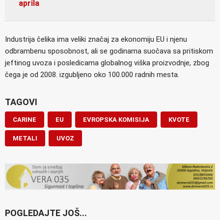
aprila
Industrija čelika ima veliki značaj za ekonomiju EU i njenu
odbrambenu sposobnost, ali se godinama suočava sa pritiskom
jeftinog uvoza i posledicama globalnog viška proizvodnje, zbog
čega je od 2008. izgubljeno oko 100.000 radnih mesta.
TAGOVI
CARINE
EU
EVROPSKA KOMISIJA
KVOTE
METALI
UVOZ
POGLEDAJTE JOŠ...