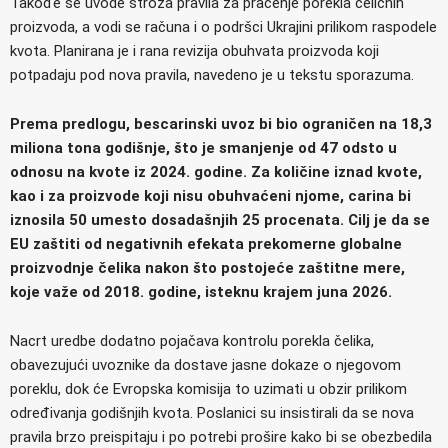
Takođe se uvode stroža pravila za praćenje porekla čeličnih
proizvoda, a vodi se računa i o podršci Ukrajini prilikom raspodele
kvota. Planirana je i rana revizija obuhvata proizvoda koji
potpadaju pod nova pravila, navedeno je u tekstu sporazuma.
Prema predlogu, bescarinski uvoz bi bio ograničen na 18,3
miliona tona godišnje, što je smanjenje od 47 odsto u
odnosu na kvote iz 2024. godine. Za količine iznad kvote,
kao i za proizvode koji nisu obuhvaćeni njome, carina bi
iznosila 50 umesto dosadašnjih 25 procenata. Cilj je da se
EU zaštiti od negativnih efekata prekomerne globalne
proizvodnje čelika nakon što postojeće zaštitne mere,
koje važe od 2018. godine, isteknu krajem juna 2026.
Nacrt uredbe dodatno pojačava kontrolu porekla čelika,
obavezujući uvoznike da dostave jasne dokaze o njegovom
poreklu, dok će Evropska komisija to uzimati u obzir prilikom
određivanja godišnjih kvota. Poslanici su insistirali da se nova
pravila brzo preispitaju i po potrebi prošire kako bi se obezbedila