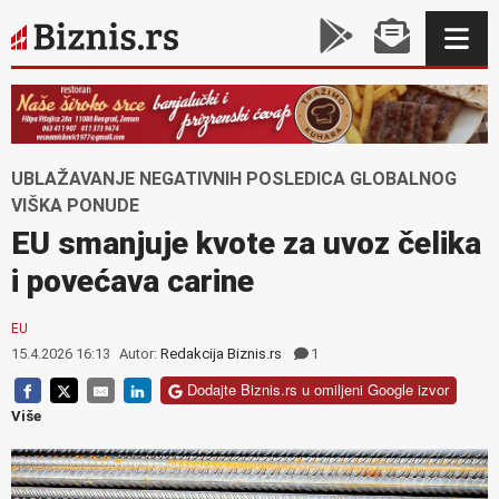
UBLAŽAVANJE NEGATIVNIH POSLEDICA GLOBALNOG
VIŠKA PONUDE
EU smanjuje kvote za uvoz čelika
i povećava carine
EU
15.4.2026 16:13
Autor:
Redakcija Biznis.rs
1
Dodajte Biznis.rs u omiljeni Google izvor
Više