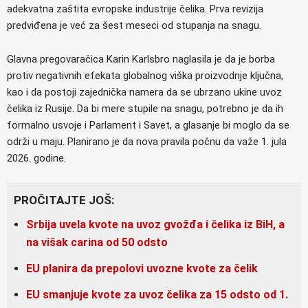
adekvatna zaštita evropske industrije čelika. Prva revizija
predviđena je već za šest meseci od stupanja na snagu.
Glavna pregovaračica Karin Karlsbro naglasila je da je borba
protiv negativnih efekata globalnog viška proizvodnje ključna,
kao i da postoji zajednička namera da se ubrzano ukine uvoz
čelika iz Rusije. Da bi mere stupile na snagu, potrebno je da ih
formalno usvoje i Parlament i Savet, a glasanje bi moglo da se
održi u maju. Planirano je da nova pravila počnu da važe 1. jula
2026. godine.
PROČITAJTE JOŠ:
Srbija uvela kvote na uvoz gvožđa i čelika iz BiH, a
na višak carina od 50 odsto
EU planira da prepolovi uvozne kvote za čelik
EU smanjuje kvote za uvoz čelika za 15 odsto od 1.