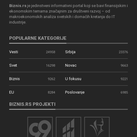
Biznis.rs
je jedinstveni informativni portal koji se bavi finansijskim i
ekonomskim temama značajnim za društveni razvoj – od
makroekonomskih analiza svetskih i domaćih kretanja do IT
industrije.
POPULARNE KATEGORIJE
Vesti
Srbija
24958
23376
Svet
Novac
16298
9663
Biznis
U fokusu
9262
9221
EU
Poslovanje
8284
6985
BIZNIS.RS PROJEKTI