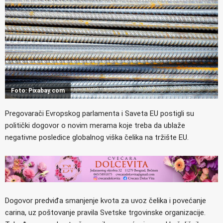
Foto: Pixabay.com
Pregovarači Evropskog parlamenta i Saveta EU postigli su
politički dogovor o novim merama koje treba da ublaže
negativne posledice globalnog viška čelika na tržište EU.
Dogovor predviđa smanjenje kvota za uvoz čelika i povećanje
carina, uz poštovanje pravila Svetske trgovinske organizacije.