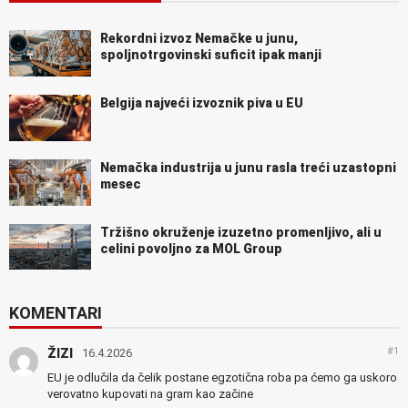
Rekordni izvoz Nemačke u junu,
spoljnotrgovinski suficit ipak manji
Belgija najveći izvoznik piva u EU
Nemačka industrija u junu rasla treći uzastopni
mesec
Tržišno okruženje izuzetno promenljivo, ali u
celini povoljno za MOL Group
KOMENTARI
#1
ŽIZI
16.4.2026
EU je odlučila da čelik postane egzotična roba pa ćemo ga uskoro
verovatno kupovati na gram kao začine