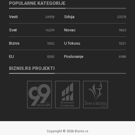
POPULARNE KATEGORIJE
Vesti
Srbija
24958
23378
Svet
Novac
16299
9663
Biznis
U fokusu
9262
9221
EU
Poslovanje
8285
6988
BIZNIS.RS PROJEKTI
Copyright © 2026 Biznis.rs