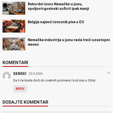
Rekordni izvoz Nemačke u junu,
spoljnotrgovinski suficit ipak manji
Belgija najveći izvoznik piva u EU
Nemačka industrija u junu rasla treći uzastopni
mesec
KOMENTARI
#1
SENSEI
20.4.2026
Da li će ikada doći do ovakvih promena i kod nas u Srbiji
REPLY
DODAJTE KOMENTAR