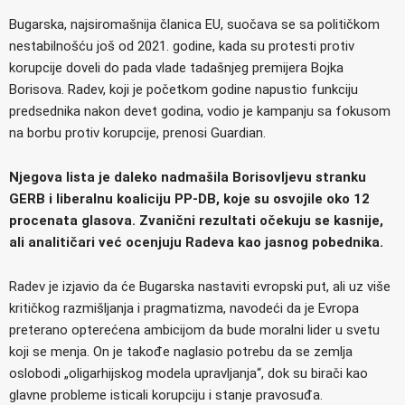
Bugarska, najsiromašnija članica EU, suočava se sa političkom
nestabilnošću još od 2021. godine, kada su protesti protiv
korupcije doveli do pada vlade tadašnjeg premijera Bojka
Borisova. Radev, koji je početkom godine napustio funkciju
predsednika nakon devet godina, vodio je kampanju sa fokusom
na borbu protiv korupcije, prenosi Guardian.
Njegova lista je daleko nadmašila Borisovljevu stranku
GERB i liberalnu koaliciju PP-DB, koje su osvojile oko 12
procenata glasova. Zvanični rezultati očekuju se kasnije,
ali analitičari već ocenjuju Radeva kao jasnog pobednika.
Radev je izjavio da će Bugarska nastaviti evropski put, ali uz više
kritičkog razmišljanja i pragmatizma, navodeći da je Evropa
preterano opterećena ambicijom da bude moralni lider u svetu
koji se menja. On je takođe naglasio potrebu da se zemlja
oslobodi „oligarhijskog modela upravljanja“, dok su birači kao
glavne probleme isticali korupciju i stanje pravosuđa.