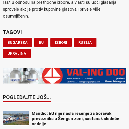
rast u odnosu na prethodne izbore, a vlasti su uoči glasanja
sprovele akcije protiv kupovine glasova i privele više
osumnjičenih.
TAGOVI
BUGARSKA
EU
IZBORI
RUSIJA
UKRAJINA
POGLEDAJTE JOŠ...
Mandić: EU nije našla rešenje za boravak
prevoznika u Šengen zoni, sastanak sledeće
nedelje