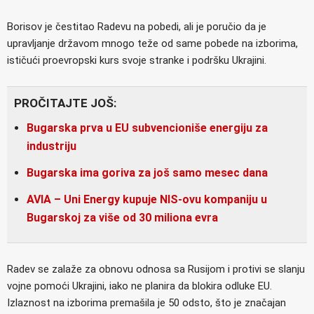
Borisov je čestitao Radevu na pobedi, ali je poručio da je
upravljanje državom mnogo teže od same pobede na izborima,
ističući proevropski kurs svoje stranke i podršku Ukrajini.
PROČITAJTE JOŠ:
Bugarska prva u EU subvencioniše energiju za
industriju
Bugarska ima goriva za još samo mesec dana
AVIA – Uni Energy kupuje NIS-ovu kompaniju u
Bugarskoj za više od 30 miliona evra
Radev se zalaže za obnovu odnosa sa Rusijom i protivi se slanju
vojne pomoći Ukrajini, iako ne planira da blokira odluke EU.
Izlaznost na izborima premašila je 50 odsto, što je značajan