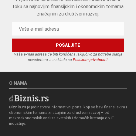
toku sa najnovijim finansijskim i ekonomskim temama
značajnim za društveni razvoj.
Vaša e-mail adresa će biti korišćena isključivo za potrebe slanja
newslettera, a u skladu sa
Politikom privatnosti
.
O NAMA
Biznis.rs
je jedinstveni informativni portal koji se bavi finansijskim i
ekonomskim temama značajnim za društveni razvoj – od
makroekonomskih analiza svetskih i domaćih kretanja do IT
industrije.