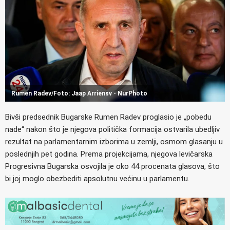
Rumen Radev/Foto: Jaap Arriensv - NurPhoto
Bivši predsednik Bugarske Rumen Radev proglasio je „pobedu
nade“ nakon što je njegova politička formacija ostvarila ubedljiv
rezultat na parlamentarnim izborima u zemlji, osmom glasanju u
poslednjih pet godina. Prema projekcijama, njegova levičarska
Progresivna Bugarska osvojila je oko 44 procenata glasova, što
bi joj moglo obezbediti apsolutnu većinu u parlamentu.