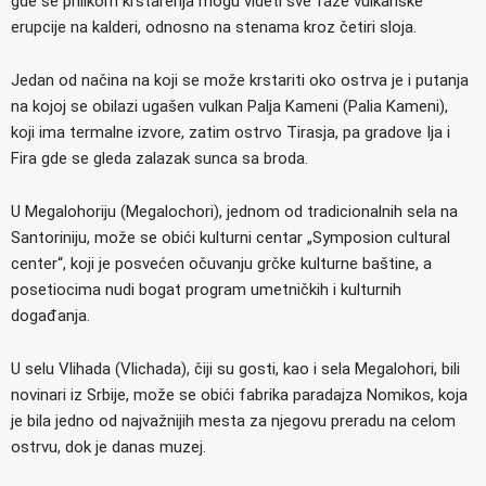
gde se prilikom krstarenja mogu videti sve faze vulkanske
erupcije na kalderi, odnosno na stenama kroz četiri sloja.
Jedan od načina na koji se može krstariti oko ostrva je i putanja
na kojoj se obilazi ugašen vulkan Palja Kameni (Palia Kameni),
koji ima termalne izvore, zatim ostrvo Tirasja, pa gradove Ija i
Fira gde se gleda zalazak sunca sa broda.
U Megalohoriju (Megalochori), jednom od tradicionalnih sela na
Santoriniju, može se obići kulturni centar „Symposion cultural
center“, koji je posvećen očuvanju grčke kulturne baštine, a
posetiocima nudi bogat program umetničkih i kulturnih
događanja.
U selu Vlihada (Vlichada), čiji su gosti, kao i sela Megalohori, bili
novinari iz Srbije, može se obići fabrika paradajza Nomikos, koja
je bila jedno od najvažnijih mesta za njegovu preradu na celom
ostrvu, dok je danas muzej.