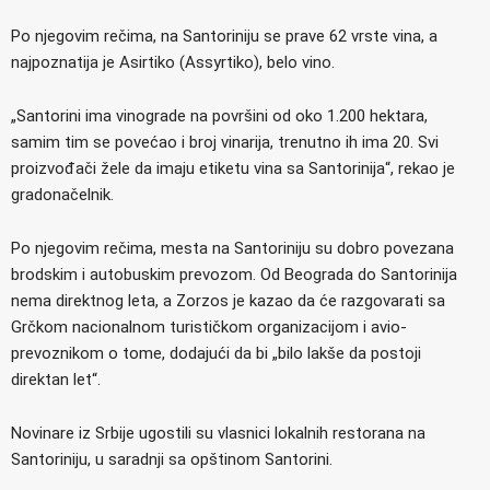
Po njegovim rečima, na Santoriniju se prave 62 vrste vina, a
najpoznatija je Asirtiko (Assyrtiko), belo vino.
„Santorini ima vinograde na površini od oko 1.200 hektara,
samim tim se povećao i broj vinarija, trenutno ih ima 20. Svi
proizvođači žele da imaju etiketu vina sa Santorinija“, rekao je
gradonačelnik.
Po njegovim rečima, mesta na Santoriniju su dobro povezana
brodskim i autobuskim prevozom. Od Beograda do Santorinija
nema direktnog leta, a Zorzos je kazao da će razgovarati sa
Grčkom nacionalnom turističkom organizacijom i avio-
prevoznikom o tome, dodajući da bi „bilo lakše da postoji
direktan let“.
Novinare iz Srbije ugostili su vlasnici lokalnih restorana na
Santoriniju, u saradnji sa opštinom Santorini.