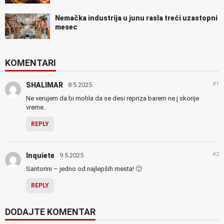
Nemačka industrija u junu rasla treći uzastopni
mesec
KOMENTARI
#1
SHALIMAR
8.5.2025
Ne verujem da bi mohla da se desi repriza barem ne j skorije
vreme..
REPLY
#2
Inquiete
9.5.2025
Santorini – jedno od najlepših mesta! 🙂
REPLY
DODAJTE KOMENTAR