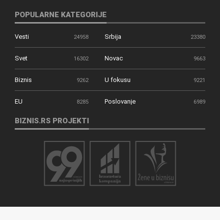
POPULARNE KATEGORIJE
Vesti
Srbija
24958
23380
Svet
Novac
16302
9663
Biznis
U fokusu
9262
9221
EU
Poslovanje
8285
6989
BIZNIS.RS PROJEKTI