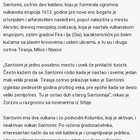
Santorini, ostrvo deo kaldere, koju je formirala ogromna
vulkanska erupcija 1613. godine pre nove ere, bogato je
istorijskim i arheološkim nasleđem, poput nalazišta u mestu
Akrotiri, drevnoj minojskoj civilizaciji, koja je nastala vulkanskom
erupcijom, zatim gradovi Fira i Ija (Oia), karakteristični po belim
kućama sa plavim krovovima i uskim ulicama, a tu su i druga
ostrva Tirasja, Milos i Naxos.
„Santorini je jedno posebno mesto i uvek će privlačiti turiste.
Često kažem da se Santorini rodio kada je nastao i svemir, jedan
mali-veliki prasak. Tirasja ostrvo prikazuje kako je Santorini
izgledao pedesetih godina prošlog veka, pre epohe kada se desio
veliki zemljotres. Tu je ostao duh starog Santorinija“, rekao je
Zorzos u razgovoru sa novinarima iz Srbije.
Santorini ima dva vulkana i to podvodni Kolumbo, koji je aktivan, i
neaktivan vulkan Santorini. Po rečima gradonačelnika,
interesantan način da se vidi kaldera je i iznajmljivanje jedrilice,