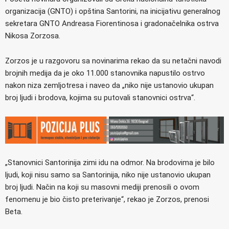
organizacija (GNTO) i opština Santorini, na inicijativu generalnog
sekretara GNTO Andreasa Fiorentinosa i gradonačelnika ostrva
Nikosa Zorzosa.
Zorzos je u razgovoru sa novinarima rekao da su netačni navodi
brojnih medija da je oko 11.000 stanovnika napustilo ostrvo
nakon niza zemljotresa i naveo da „niko nije ustanovio ukupan
broj ljudi i brodova, kojima su putovali stanovnici ostrva“.
„Stanovnici Santorinija zimi idu na odmor. Na brodovima je bilo
ljudi, koji nisu samo sa Santorinija, niko nije ustanovio ukupan
broj ljudi. Način na koji su masovni mediji prenosili o ovom
fenomenu je bio čisto preterivanje“, rekao je Zorzos, prenosi
Beta.