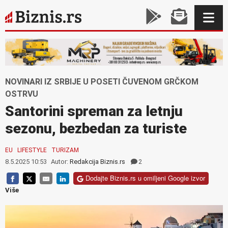
NOVINARI IZ SRBIJE U POSETI ČUVENOM GRČKOM
OSTRVU
Santorini spreman za letnju
sezonu, bezbedan za turiste
EU
LIFESTYLE
TURIZAM
8.5.2025 10:53
Autor:
Redakcija Biznis.rs
2
Dodajte Biznis.rs u omiljeni Google izvor
Više