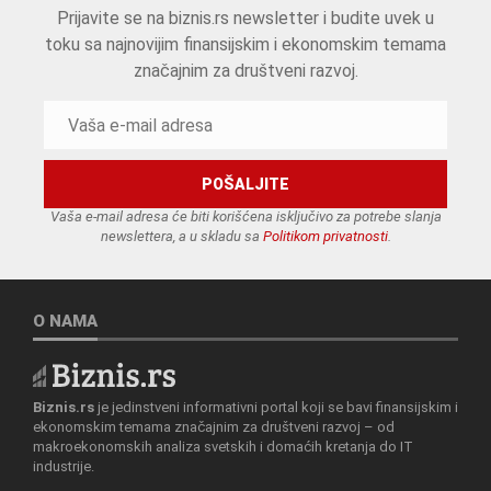
Prijavite se na biznis.rs newsletter i budite uvek u
toku sa najnovijim finansijskim i ekonomskim temama
značajnim za društveni razvoj.
Vaša e-mail adresa će biti korišćena isključivo za potrebe slanja
newslettera, a u skladu sa
Politikom privatnosti
.
O NAMA
Biznis.rs
je jedinstveni informativni portal koji se bavi finansijskim i
ekonomskim temama značajnim za društveni razvoj – od
makroekonomskih analiza svetskih i domaćih kretanja do IT
industrije.