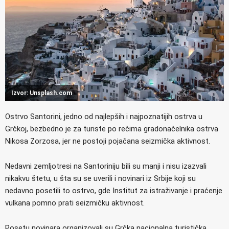
Izvor: Unsplash.com
Ostrvo Santorini, jedno od najlepših i najpoznatijih ostrva u
Grčkoj, bezbedno je za turiste po rečima gradonačelnika ostrva
Nikosa Zorzosa, jer ne postoji pojačana seizmička aktivnost.
Nedavni zemljotresi na Santoriniju bili su manji i nisu izazvali
nikakvu štetu, u šta su se uverili i novinari iz Srbije koji su
nedavno posetili to ostrvo, gde Institut za istraživanje i praćenje
vulkana pomno prati seizmičku aktivnost.
Posetu novinara organizovali su Grčka nacionalna turistička