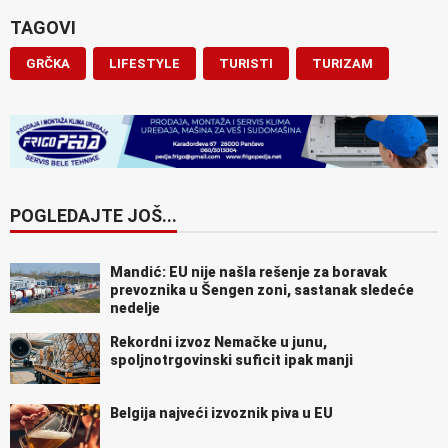
TAGOVI
GRČKA
LIFESTYLE
TURISTI
TURIZAM
POGLEDAJTE JOŠ...
Mandić: EU nije našla rešenje za boravak
prevoznika u Šengen zoni, sastanak sledeće
nedelje
Rekordni izvoz Nemačke u junu,
spoljnotrgovinski suficit ipak manji
Belgija najveći izvoznik piva u EU