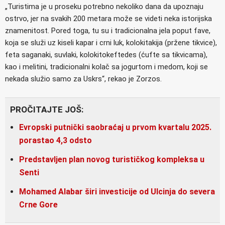
„Turistima je u proseku potrebno nekoliko dana da upoznaju
ostrvo, jer na svakih 200 metara može se videti neka istorijska
znamenitost. Pored toga, tu su i tradicionalna jela poput fave,
koja se služi uz kiseli kapar i crni luk, kolokitakija (pržene tikvice),
feta saganaki, suvlaki, kolokitokeftedes (ćufte sa tikvicama),
kao i melitini, tradicionalni kolač sa jogurtom i medom, koji se
nekada služio samo za Uskrs“, rekao je Zorzos.
PROČITAJTE JOŠ:
Evropski putnički saobraćaj u prvom kvartalu 2025.
porastao 4,3 odsto
Predstavljen plan novog turističkog kompleksa u
Senti
Mohamed Alabar širi investicije od Ulcinja do severa
Crne Gore