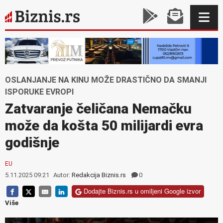
OSLANJANJE NA KINU MOŽE DRASTIČNO DA SMANJI
ISPORUKE EVROPI
Zatvaranje čeličana Nemačku
može da košta 50 milijardi evra
godišnje
EU
5.11.2025 09:21
Autor:
Redakcija Biznis.rs
0
Dodajte Biznis.rs u omiljeni Google izvor
Više