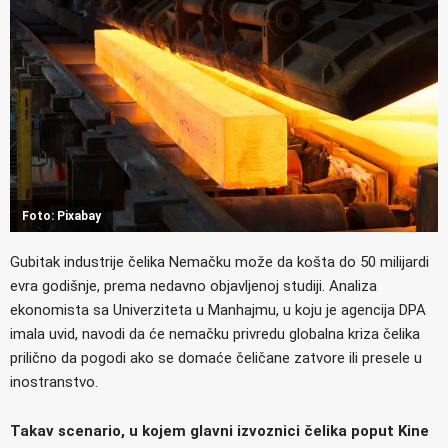
Foto: Pixabay
Gubitak industrije čelika Nemačku može da košta do 50 milijardi
evra godišnje, prema nedavno objavljenoj studiji. Analiza
ekonomista sa Univerziteta u Manhajmu, u koju je agencija DPA
imala uvid, navodi da će nemačku privredu globalna kriza čelika
prilično da pogodi ako se domaće čeličane zatvore ili presele u
inostranstvo.
Takav scenario, u kojem glavni izvoznici čelika poput Kine