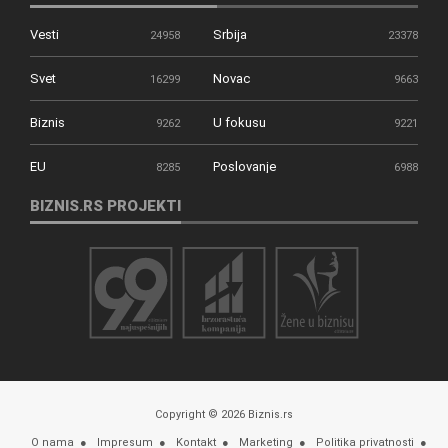
Vesti
Srbija
24958
23378
Svet
Novac
16299
9663
Biznis
U fokusu
9262
9221
EU
Poslovanje
8285
6988
BIZNIS.RS PROJEKTI
Copyright © 2026 Biznis.rs
O nama
Impresum
Kontakt
Marketing
Politika privatnosti