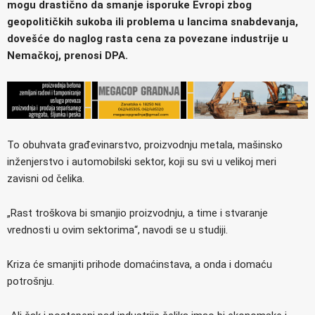
mogu drastično da smanje isporuke Evropi zbog
geopolitičkih sukoba ili problema u lancima snabdevanja,
dovešće do naglog rasta cena za povezane industrije u
Nemačkoj, prenosi DPA.
To obuhvata građevinarstvo, proizvodnju metala, mašinsko
inženjerstvo i automobilski sektor, koji su svi u velikoj meri
zavisni od čelika.
„Rast troškova bi smanjio proizvodnju, a time i stvaranje
vrednosti u ovim sektorima“, navodi se u studiji.
Kriza će smanjiti prihode domaćinstava, a onda i domaću
potrošnju.