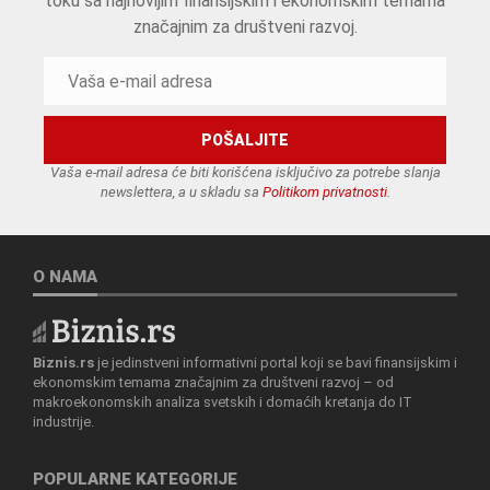
toku sa najnovijim finansijskim i ekonomskim temama
značajnim za društveni razvoj.
Vaša e-mail adresa će biti korišćena isključivo za potrebe slanja
newslettera, a u skladu sa
Politikom privatnosti
.
O NAMA
Biznis.rs
je jedinstveni informativni portal koji se bavi finansijskim i
ekonomskim temama značajnim za društveni razvoj – od
makroekonomskih analiza svetskih i domaćih kretanja do IT
industrije.
POPULARNE KATEGORIJE