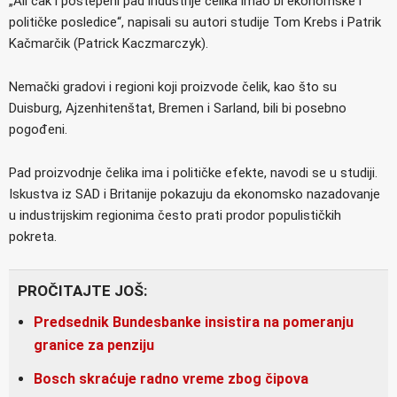
„Ali čak i postepeni pad industrije čelika imao bi ekonomske i
političke posledice“, napisali su autori studije Tom Krebs i Patrik
Kačmarčik (Patrick Kaczmarczyk).
Nemački gradovi i regioni koji proizvode čelik, kao što su
Duisburg, Ajzenhitenštat, Bremen i Sarland, bili bi posebno
pogođeni.
Pad proizvodnje čelika ima i političke efekte, navodi se u studiji.
Iskustva iz SAD i Britanije pokazuju da ekonomsko nazadovanje
u industrijskim regionima često prati prodor populističkih
pokreta.
PROČITAJTE JOŠ:
Predsednik Bundesbanke insistira na pomeranju
granice za penziju
Bosch skraćuje radno vreme zbog čipova