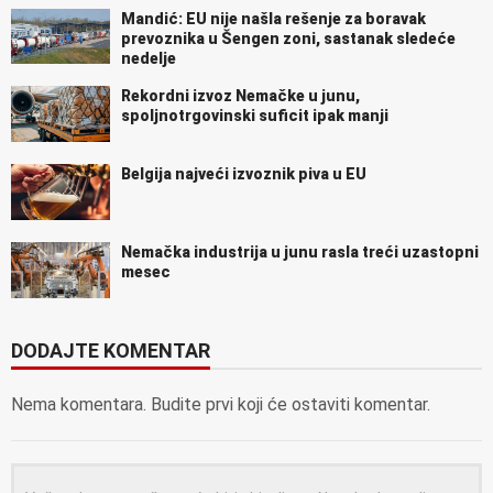
Mandić: EU nije našla rešenje za boravak
prevoznika u Šengen zoni, sastanak sledeće
nedelje
Rekordni izvoz Nemačke u junu,
spoljnotrgovinski suficit ipak manji
Belgija najveći izvoznik piva u EU
Nemačka industrija u junu rasla treći uzastopni
mesec
DODAJTE KOMENTAR
Nema komentara. Budite prvi koji će ostaviti komentar.