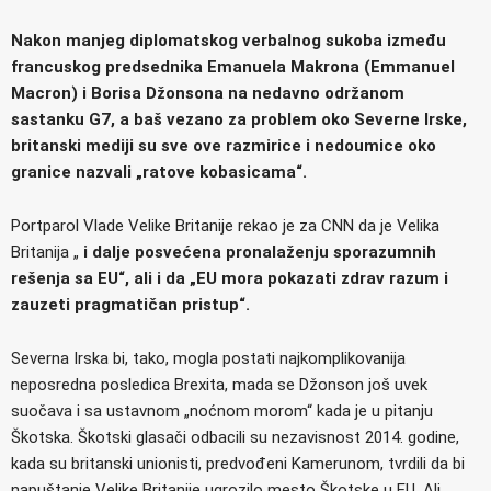
Nakon manjeg diplomatskog verbalnog sukoba između
francuskog predsednika Emanuela Makrona (Emmanuel
Macron) i Borisa Džonsona na nedavno održanom
sastanku G7, a baš vezano za problem oko Severne Irske,
britanski mediji su sve ove razmirice i nedoumice oko
granice nazvali „ratove kobasicama“.
Portparol Vlade Velike Britanije rekao je za CNN da je Velika
Britanija „
i dalje posvećena pronalaženju sporazumnih
rešenja sa EU“, ali i da „EU mora pokazati zdrav razum i
zauzeti pragmatičan pristup“.
Severna Irska bi, tako, mogla postati najkomplikovanija
neposredna posledica Brexita, mada se Džonson još uvek
suočava i sa ustavnom „noćnom morom“ kada je u pitanju
Škotska. Škotski glasači odbacili su nezavisnost 2014. godine,
kada su britanski unionisti, predvođeni Kamerunom, tvrdili da bi
napuštanje Velike Britanije ugrozilo mesto Škotske u EU. Ali,