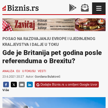
POSAO NA RAZDVAJANJU EVROPE I UJEDINJENOG
KRALJEVSTVA I DALJE U TOKU
Gde je Britanija pet godina posle
referenduma o Brexitu?
ANALIZA
EU
U FOKUSU
VESTI
23.6.2021 20:27
Autor:
Gordana Bulatović
Dodajte Biznis.rs u omiljeni Google izvor
Više