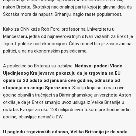
nakon Brexita, Škotskoj nacionalnoj partiji kojoj je glavna ideja da
Škotska mora da napusti Britaniju, naglo raste popularnost.
Kako za CNN kaže Rob Ford, profesor na Univerzitetu u
Mančesteru, jedna od najneverovatnijih stvari vezanih za Brexit je
trijumf politike nad ekonomijom. Čitav model bio je zasnovan na
politici, a ne na ekonomskim posledicama.
A posledice po Britaniju su ozbiljne.
Nedavni podaci Vlade
Ujedinjenog Kraljevstva pokazuju da je trgovina sa EU
opala za 23 odsto od januara ove godine, odnosno od
stupanja na snagu Sporazuma
. Studija koju su u maju ove
godine objavili stručnjaci sa Birminghamskog univerziteta Aston
otkrila je da je Brexit smanjio uvoz usluga iz Velike Britanije u
ostatak Evrope za oko 128 milijardi evra tokom prethodne četiri
godine, objavljuje nemački DW.
U pogledu trgovinskih odnosa, Velika Britanija je do sada