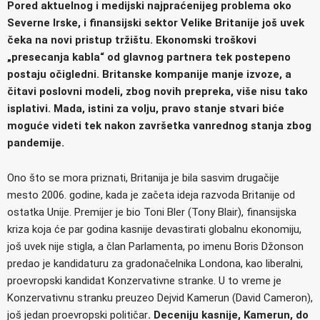
Pored aktuelnog i medijski najpraćenijeg problema oko
Severne Irske, i finansijski sektor Velike Britanije još uvek
čeka na novi pristup tržištu. Ekonomski troškovi
„presecanja kabla“ od glavnog partnera tek postepeno
postaju očigledni. Britanske kompanije manje izvoze, a
čitavi poslovni modeli, zbog novih prepreka, više nisu tako
isplativi. Mada, istini za volju, pravo stanje stvari biće
moguće videti tek nakon završetka vanrednog stanja zbog
pandemije.
Ono što se mora priznati, Britanija je bila sasvim drugačije
mesto 2006. godine, kada je začeta ideja razvoda Britanije od
ostatka Unije. Premijer je bio Toni Bler (Tony Blair), finansijska
kriza koja će par godina kasnije devastirati globalnu ekonomiju,
još uvek nije stigla, a član Parlamenta, po imenu Boris Džonson
predao je kandidaturu za gradonačelnika Londona, kao liberalni,
proevropski kandidat Konzervativne stranke. U to vreme je
Konzervativnu stranku preuzeo Dejvid Kamerun (David Cameron),
još jedan proevropski političar
. Deceniju kasnije, Kamerun, do