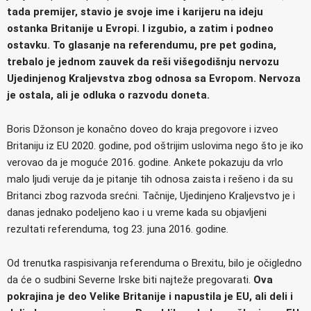
tada premijer, stavio je svoje ime i karijeru na ideju
ostanka Britanije u Evropi. I izgubio, a zatim i podneo
ostavku. To glasanje na referendumu, pre pet godina,
trebalo je jednom zauvek da reši višegodišnju nervozu
Ujedinjenog Kraljevstva zbog odnosa sa Evropom. Nervoza
je ostala, ali je odluka o razvodu doneta.
Boris Džonson je konačno doveo do kraja pregovore i izveo
Britaniju iz EU 2020. godine, pod oštrijim uslovima nego što je iko
verovao da je moguće 2016. godine. Ankete pokazuju da vrlo
malo ljudi veruje da je pitanje tih odnosa zaista i rešeno i da su
Britanci zbog razvoda srećni. Tačnije, Ujedinjeno Kraljevstvo je i
danas jednako podeljeno kao i u vreme kada su objavljeni
rezultati referenduma, tog 23. juna 2016. godine.
Od trenutka raspisivanja referenduma o Brexitu, bilo je očigledno
da će o sudbini Severne Irske biti najteže pregovarati.
Ova
pokrajina je deo Velike Britanije i napustila je EU, ali deli i