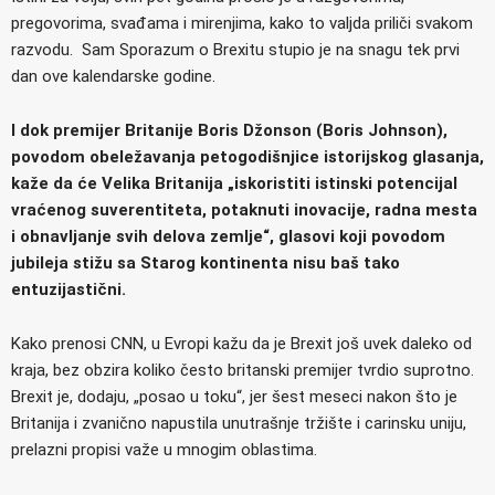
pregovorima, svađama i mirenjima, kako to valjda priliči svakom
razvodu. Sam Sporazum o Brexitu stupio je na snagu tek prvi
dan ove kalendarske godine.
I dok premijer Britanije Boris Džonson (Boris Johnson),
povodom obeležavanja petogodišnjice istorijskog glasanja,
kaže da će Velika Britanija „iskoristiti istinski potencijal
vraćenog suverentiteta, potaknuti inovacije, radna mesta
i obnavljanje svih delova zemlje“, glasovi koji povodom
jubileja stižu sa Starog kontinenta nisu baš tako
entuzijastični.
Kako prenosi CNN, u Evropi kažu da je Brexit još uvek daleko od
kraja, bez obzira koliko često britanski premijer tvrdio suprotno.
Brexit je, dodaju, „posao u toku“, jer šest meseci nakon što je
Britanija i zvanično napustila unutrašnje tržište i carinsku uniju,
prelazni propisi važe u mnogim oblastima.