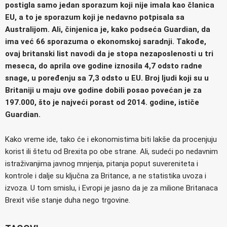
postigla samo jedan sporazum koji nije imala kao članica
EU, a to je sporazum koji je nedavno potpisala sa
Australijom. Ali, činjenica je, kako podseća Guardian, da
ima već 66 sporazuma o ekonomskoj saradnji. Takođe,
ovaj britanski list navodi da je stopa nezaposlenosti u tri
meseca, do aprila ove godine iznosila 4,7 odsto radne
snage, u poređenju sa 7,3 odsto u EU. Broj ljudi koji su u
Britaniji u maju ove godine dobili posao povećan je za
197.000, što je najveći porast od 2014. godine, ističe
Guardian.
Kako vreme ide, tako će i ekonomistima biti lakše da procenjuju
korist ili štetu od Brexita po obe strane. Ali, sudeći po nedavnim
istraživanjima javnog mnjenja, pitanja poput suvereniteta i
kontrole i dalje su ključna za Britance, a ne statistika uvoza i
izvoza. U tom smislu, i Evropi je jasno da je za milione Britanaca
Brexit više stanje duha nego trgovine.