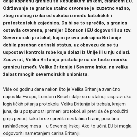
dalje kopnenu granicu sa Republikom Irskom, članicom EU.
Održavanje te granice stalno otvorene je izuzetno važno,
zbog realnog rizika od sukoba između katoličkih i
protestantskih zajednica. Da bi se to sprečilo, a granica
ostavila otvorena, premijer Džonson i EU dogovorili su tzv.
Severnoirski protokol, kojim je ova pokrajina Britanije
dobila poseban carinski status, uz obavezu da se tu
uspostavi kontrola robe koja dolazi iz Unije ili u nju odlazi.
Zauzvrat, Velika Britanija pristala je na de facto morsku
granicu između Velike Britanije i Severne Irske, na veliku
žalost mnogih severnoirskih unionista.
Više od godinu dana nakon što je Velika Britanija zvanično
napustila Evropu, London i Brisel i dalje su u stalnoj raspravi oko
logističkih pitanja protokola. Velika Britanija bi trebala, krajem
juna, da u potpunosti primeni protokol, ali preti da će produžiti
grejs period, kako bi se sprečila nestašica hrane, posebno
rashlađenog mesa – u Severnoj Irskoj. Ako to učini, EU bi mogla
odgovoriti nametanjem carina Britaniji.