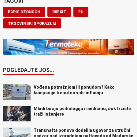
TAGOVI
BORIS DŽONSON
BREXIT
EU
TRGOVINSKI SPORAZUM
POGLEDAJTE JOŠ...
Vođena potražnjom ili ponudom? Kako
kompanije trenutno vide inflaciju
Mladi biraju psihologiju i medicinu, dok tržište
traži inženjere
Transnafta ponovo dodelila ugovor za stručni
nadzor nad izgradnjom naftovoda od Mađarske