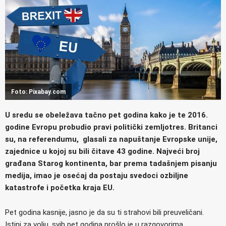
Foto: Pixabay.com
U sredu se obeležava tačno pet godina kako je te 2016.
godine Evropu probudio pravi politički zemljotres. Britanci
su, na referendumu, glasali za napuštanje Evropske unije,
zajednice u kojoj su bili čitave 43 godine. Najveći broj
građana Starog kontinenta, bar prema tadašnjem pisanju
medija, imao je osećaj da postaju svedoci ozbiljne
katastrofe i početka kraja EU.
Pet godina kasnije, jasno je da su ti strahovi bili preuveličani.
Istini za volju, svih pet godina prošlo je u razgovorima,