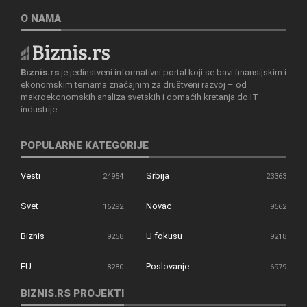
O NAMA
Biznis.rs
je jedinstveni informativni portal koji se bavi finansijskim i
ekonomskim temama značajnim za društveni razvoj – od
makroekonomskih analiza svetskih i domaćih kretanja do IT
industrije.
POPULARNE KATEGORIJE
Vesti
Srbija
24954
23363
Svet
Novac
16292
9662
Biznis
U fokusu
9258
9218
EU
Poslovanje
8280
6979
BIZNIS.RS PROJEKTI