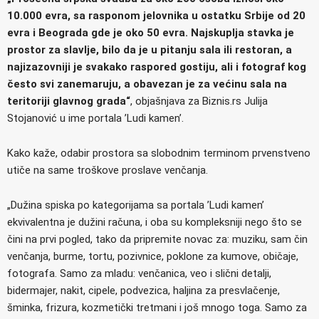
10.000 evra, sa rasponom jelovnika u ostatku Srbije od 20
evra i Beograda gde je oko 50 evra. Najskuplja stavka je
prostor za slavlje, bilo da je u pitanju sala ili restoran, a
najizazovniji je svakako raspored gostiju, ali i fotograf kog
često svi zanemaruju, a obavezan je za većinu sala na
teritoriji glavnog grada“
, objašnjava za Biznis.rs Julija
Stojanović u ime portala ’Ludi kamen’.
Kako kaže, odabir prostora sa slobodnim terminom prvenstveno
utiče na same troškove proslave venčanja.
„Dužina spiska po kategorijama sa portala ’Ludi kamen’
ekvivalentna je dužini računa, i oba su kompleksniji nego što se
čini na prvi pogled, tako da pripremite novac za: muziku, sam čin
venčanja, burme, tortu, pozivnice, poklone za kumove, običaje,
fotografa. Samo za mladu: venčanica, veo i slični detalji,
bidermajer, nakit, cipele, podvezica, haljina za presvlačenje,
šminka, frizura, kozmetički tretmani i još mnogo toga. Samo za