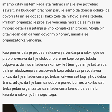
imamo čitav sistem kada šta radimo i šta je sve potrebno
završiti, na budućem bračnom paru je samo da donosi odluke, da
govori šta im se dopada i kako žele da njihovo slavlje izgleda.
Prilikom organizacije proslave venčanja mora da se misli na
mnogo detalja i u pitanju je vrlo kompleksan proces. Mogla bih
čitav jedan dan da vam govorim o tome“, našalila se
organizatorka venčanja.
Kao primer dala je proces zakazivanja venčanja u crkvi, gde se
prvo proverava da li je slobodno vreme koje po protokolu
odgovara, da li su mladenci i kumovi kršteni, gde im je krštenica,
da li je mladoženja veroispovesti koju odobrava pravoslavna
crkva, da li je mladencima potreban crkveni set koji njihov dekor
tim izrađuje, da li je kum sa sobom poneo burme, u koliko sati
treba jedan organizator sa mladencima krenuti da se ne bi
kasnilo u crkvu i još mnogo toga.