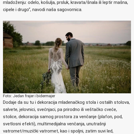
mladoženju: odelo, košulja, prsluk, kravata/šnala ili leptir mašna,
cipele i drugo“, navodi naša sagovornica.
Foto: Jedan frajer i bidermajer
Dodaje da su tu i dekoracija mladenačkog stola i ostalih stolova,
salvete, jelovnici, svećnjaci, pa prirodno ili veštačko cveće,
stolice, dekoracija samog prostora za venčanje (plafon, pod,
svetlosni efekti), multimedijalna venčanja, unutrašnji
vatromet/muzički vatromet, kao i spoljni, zatim suvi led,