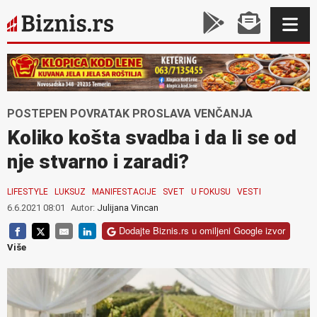
POSTEPEN POVRATAK PROSLAVA VENČANJA
Koliko košta svadba i da li se od
nje stvarno i zaradi?
LIFESTYLE
LUKSUZ
MANIFESTACIJE
SVET
U FOKUSU
VESTI
6.6.2021 08:01
Autor:
Julijana Vincan
Dodajte Biznis.rs u omiljeni Google izvor
Više