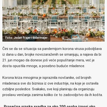
Foto: Jedan frajer i bidermajer
Čini se da se situacija sa pandemijom korona virusa poboljšava
iz dana u dan, brojke novozaraženih se smanjuju, a najava da bi
21. jun mogao da donese još veće popuštanje mera, već je
dosta opustila mnoge, a posebno buduće mladence.
Korona kriza mnogima je ispraznila novčanike, od brojnih
mladenaca sve do biznisa iz ove industrije, na koje je ostavila
ozbiljne posledice. Svakako, sve koji planiraju da organizuju
proslavu venčanja zanima koliko će to zadovoljstvo da ih košta.
„Prosečna srpska svadba za oko 200 osoba iznosi oko