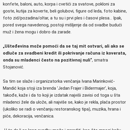
konfete, baloni, auto, korpa i cvetići za svatove, pokloni za
goste, kutija za koverte, beli golubovi, figure od leda, foto kabine,
foto zid/pozadina/oltar, a tu su i prvi ples i časovi plesa… Ipak,
pored svega navedenog, postoji mišljenje da od svadbe budući
muž i žena mogu i dobro da zarade.
„Ušteđevina može pomoći da se taj mit ostvari, ali ako se
odluče za svadbeni kredit ili pokrivanje računa iz koverata,
onda su mladenci često na pozitivnoj nuli“
, smatra
Stojanović.
Sa tim se slaže i organizatorka venčanja Ivana Marinković-
Mandić koja stoji iza brenda ’Jedan Frajer i Bidermajer’, koja,
takođe, kaže i da to koji je izdatak najviši zavisi od toga u šta
mladenci žele da ulože, ali najviše se, kako je rekla, plaća prostor
(ukoliko se radi o venčanju restoranskog tipa), muzika, hrana i
piće, dekoracija, venčanica.