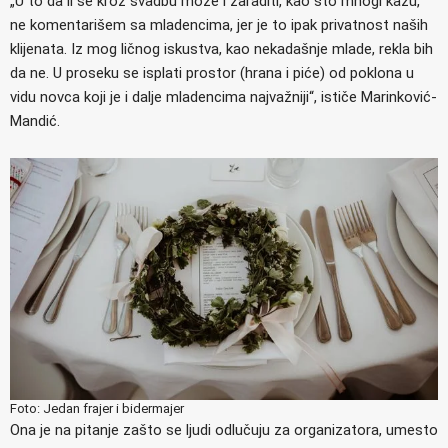
„U to da li se kroz svadbu može i zaraditi, kao što mnogi kažu,
ne komentarišem sa mladencima, jer je to ipak privatnost naših
klijenata. Iz mog ličnog iskustva, kao nekadašnje mlade, rekla bih
da ne. U proseku se isplati prostor (hrana i piće) od poklona u
vidu novca koji je i dalje mladencima najvažniji“, ističe Marinković-
Mandić.
Foto: Jedan frajer i bidermajer
Ona je na pitanje zašto se ljudi odlučuju za organizatora, umesto