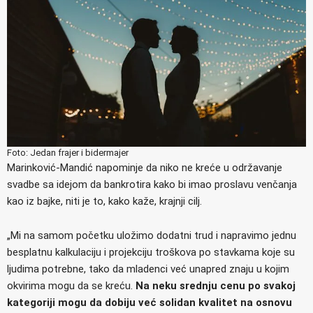
Foto: Jedan frajer i bidermajer
Marinković-Mandić napominje da niko ne kreće u održavanje
svadbe sa idejom da bankrotira kako bi imao proslavu venčanja
kao iz bajke, niti je to, kako kaže, krajnji cilj.
„Mi na samom početku uložimo dodatni trud i napravimo jednu
besplatnu kalkulaciju i projekciju troškova po stavkama koje su
ljudima potrebne, tako da mladenci već unapred znaju u kojim
okvirima mogu da se kreću.
Na neku srednju cenu po svakoj
kategoriji mogu da dobiju već solidan kvalitet na osnovu