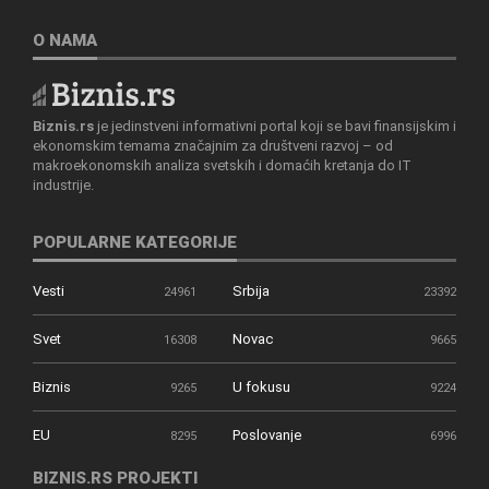
O NAMA
Biznis.rs
je jedinstveni informativni portal koji se bavi finansijskim i
ekonomskim temama značajnim za društveni razvoj – od
makroekonomskih analiza svetskih i domaćih kretanja do IT
industrije.
POPULARNE KATEGORIJE
Vesti
Srbija
24961
23392
Svet
Novac
16308
9665
Biznis
U fokusu
9265
9224
EU
Poslovanje
8295
6996
BIZNIS.RS PROJEKTI