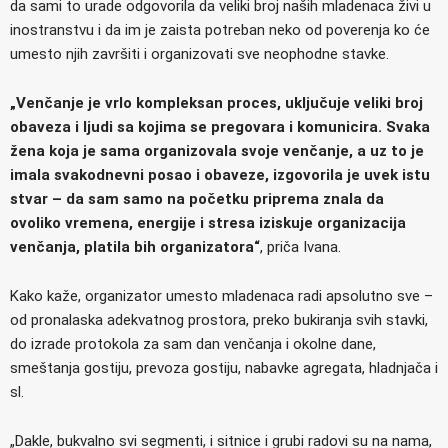
da sami to urade odgovorila da veliki broj naših mladenaca živi u
inostranstvu i da im je zaista potreban neko od poverenja ko će
umesto njih završiti i organizovati sve neophodne stavke.
„Venčanje je vrlo kompleksan proces, uključuje veliki broj
obaveza i ljudi sa kojima se pregovara i komunicira. Svaka
žena koja je sama organizovala svoje venčanje, a uz to je
imala svakodnevni posao i obaveze, izgovorila je uvek istu
stvar – da sam samo na početku priprema znala da
ovoliko vremena, energije i stresa iziskuje organizacija
venčanja, platila bih organizatora“
, priča Ivana.
Kako kaže, organizator umesto mladenaca radi apsolutno sve –
od pronalaska adekvatnog prostora, preko bukiranja svih stavki,
do izrade protokola za sam dan venčanja i okolne dane,
smeštanja gostiju, prevoza gostiju, nabavke agregata, hladnjača i
sl.
„Dakle, bukvalno svi segmenti, i sitnice i grubi radovi su na nama,