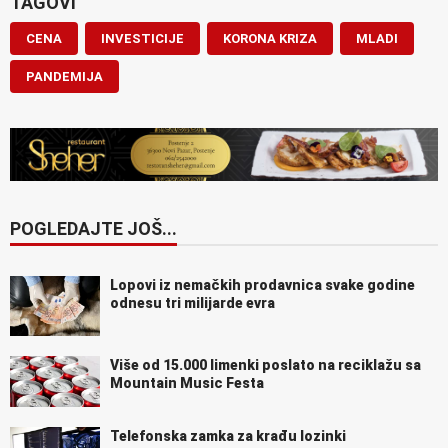
TAGOVI
CENA
INVESTICIJE
KORONA KRIZA
MLADI
PANDEMIJA
POGLEDAJTE JOŠ...
Lopovi iz nemačkih prodavnica svake godine
odnesu tri milijarde evra
Više od 15.000 limenki poslato na reciklažu sa
Mountain Music Festa
Telefonska zamka za krađu lozinki