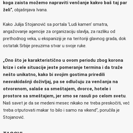
koga zaista možemo napraviti venčanje kakvo baš taj par
želi“
, objašnjava Ivana.
Kako Julija Stojanović sa portala ’Ludi kamen’ smatra,
angažovanje agencije za organizaciju slavlja, za razliku od
prethodnog veka, u ekspaniziji je na teritoriji glavnog grada, dok
ostatak Srbije preuzima stvar u svoje ruke.
„Ono što je karakteristično u ovom periodu zbog korona
krize i cele situacije jeste pomeranje termina i da traže
nešto unikatno, kako bi svojim gostima priredili
nesvakidašnji doživljaj, pa se odlučuju za venčanja na
otvorenom, salaše sa smeštajem, dvorce, hotele i
prostore sa smeštajem, jer smo se rasuli po celom svetu
.
Naš savet je da se medeni mesec nikako ne treba preskočiti, već
treba otputovati makar to bilo i samo na vikend“, poručila je
Stojanović.