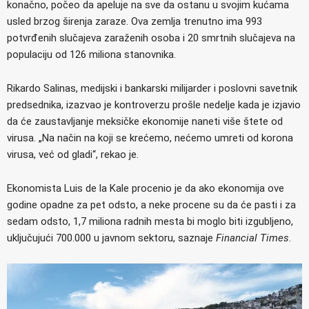
konačno, počeo da apeluje na sve da ostanu u svojim kućama
usled brzog širenja zaraze. Ova zemlja trenutno ima 993
potvrđenih slučajeva zaraženih osoba i 20 smrtnih slučajeva na
populaciju od 126 miliona stanovnika.
Rikardo Salinas, medijski i bankarski milijarder i poslovni savetnik
predsednika, izazvao je kontroverzu prošle nedelje kada je izjavio
da će zaustavljanje meksičke ekonomije naneti više štete od
virusa. „Na način na koji se krećemo, nećemo umreti od korona
virusa, već od gladi“, rekao je.
Ekonomista Luis de la Kale procenio je da ako ekonomija ove
godine opadne za pet odsto, a neke procene su da će pasti i za
sedam odsto, 1,7 miliona radnih mesta bi moglo biti izgubljeno,
uključujući 700.000 u javnom sektoru, saznaje
Financial Times
.