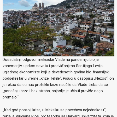
Dosadašnji odgovor meksičke Vlade na pandemiju bio je
zanemarljiv, uprkos savetu i predviđanjima Santijaga Levija,
uglednog ekonomiste koji je devedesetih godina bio finansijski
podsekretar u vreme „krize Tekile“. Pišući u časopisu „Nexos“, on
je rekao da su nas protekle krize naučile da Vlade treba da se
„ponašaju brzo i bez straha, najbolje je učiniti previše nego
premalo.“
„Кad god postoji kriza, u Meksiku se povećava nejednakost“,
rekla je Viridiana Rios, profesorka sa Harvard univerziteta, koja je