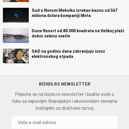
Sud u Novom Meksiku izrekao kaznu od 567
miliona dolara kompaniji Meta
Dune Resort od 80.000 kvadrata na Velikoj plaži
dobio zeleno svetlo
SAD na godinu dana zabranjuju izvoz
elektronskog otpada
BIZNIS.RS NEWSLETTER
Prijavite se na biznis.rs newsletter i budite uvek u
toku sa najnovijim finansijskim i ekonomskim temama
značajnim za društveni razvoj.