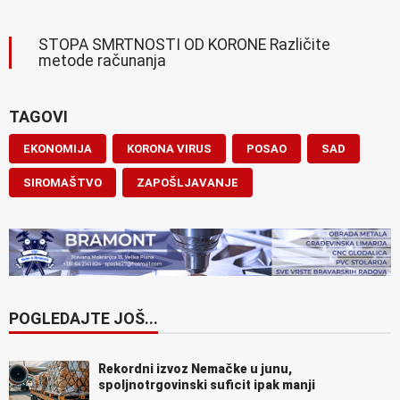
STOPA SMRTNOSTI OD KORONE Različite
metode računanja
TAGOVI
EKONOMIJA
KORONA VIRUS
POSAO
SAD
SIROMAŠTVO
ZAPOŠLJAVANJE
POGLEDAJTE JOŠ...
Rekordni izvoz Nemačke u junu,
spoljnotrgovinski suficit ipak manji