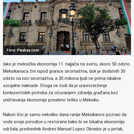
Foto: Pixabay.com
Iako je meksička ekonomija 11. najjača na svetu, skoro 50 odsto
Meksikanaca živi ispod granice siromaštva, dok je dodatnih 30
odsto na ivici siromaštva, a 30 miliona ljudi ne prima nikakve
socijalne naknade. Stoga ne čudi da je uravnoteženje
konkurentskih potreba za očuvanjem zdravlja građana bez
uništavanja ekonomije posebno teško u Meksiku.
Nakon što je samo nekoliko dana ranije Meksikance pozvao da
vode svoje porodice u restorane kako bi se lokalna ekonomija
održala, predsednik Andres Manuel Lopez Obrador je u petak,