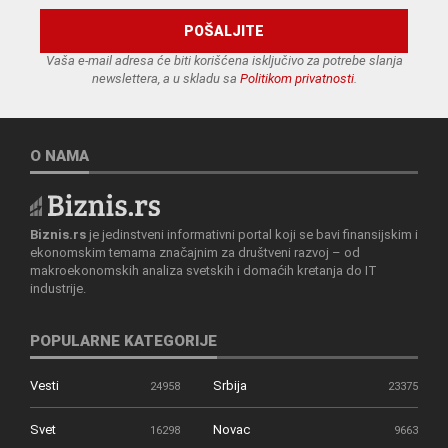
Vaša e-mail adresa će biti korišćena isključivo za potrebe slanja
newslettera, a u skladu sa
Politikom privatnosti
.
O NAMA
Biznis.rs
je jedinstveni informativni portal koji se bavi finansijskim i
ekonomskim temama značajnim za društveni razvoj – od
makroekonomskih analiza svetskih i domaćih kretanja do IT
industrije.
POPULARNE KATEGORIJE
Vesti
Srbija
24958
23375
Svet
Novac
16298
9663