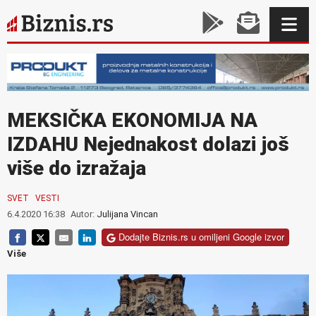
MEKSIČKA EKONOMIJA NA
IZDAHU Nejednakost dolazi još
više do izražaja
SVET
VESTI
6.4.2020 16:38
Autor:
Julijana Vincan
Dodajte Biznis.rs u omiljeni Google izvor
Više