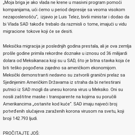
„Moja briga je ako vlada ne krene u masivni program pomoći
kompanijama, ući ćemo u period depresije sa veoma visokom
nezaposlenošću“, izjavio je Luis Telez, bivši ministar i dodao da
bi Vlada SAD takođe trebalo da razmisli o tome, imajući u vidu
migracione tokove koji će se desiti.
Meksička migracija je poslednjih godina prestala, ali je ova zemlja
prošle godine primila rekordne doznake u iznosu od 36 milijardi
dolara od Meksikanaca koji su u SAD, što je bitna stavka koja će
biti teško pogođena zajedno sa američkom ekonomijom.
Meksički demonstranti nedavno su zatvorili granični prelaz sa
Sjedinjenim Američkim Državama iz straha da bi netestirani
putnici iz SAD mogli da unesu korona virus u Meksiko. Oni su
nosili zaštitne maske i transparente na kojima su poručili
Amerikancima „ostanite kod kuće“. SAD imaju najveći broj
potvrđenih slučajeva zaraženih korona virusom na svetu, koji
broji 142.793 ljudi.
PROČITAJTE JOŠ: