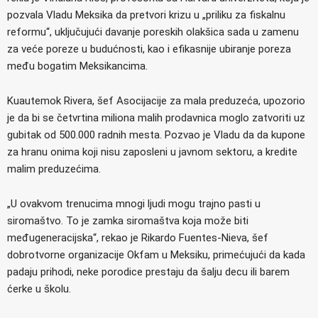
pozvala Vladu Meksika da pretvori krizu u „priliku za fiskalnu
reformu“, uključujući davanje poreskih olakšica sada u zamenu
za veće poreze u budućnosti, kao i efikasnije ubiranje poreza
među bogatim Meksikancima.
Kuautemok Rivera, šef Asocijacije za mala preduzeća, upozorio
je da bi se četvrtina miliona malih prodavnica moglo zatvoriti uz
gubitak od 500.000 radnih mesta. Pozvao je Vladu da da kupone
za hranu onima koji nisu zaposleni u javnom sektoru, a kredite
malim preduzećima.
„U ovakvom trenucima mnogi ljudi mogu trajno pasti u
siromaštvo. To je zamka siromaštva koja može biti
međugeneracijska“, rekao je Rikardo Fuentes-Nieva, šef
dobrotvorne organizacije Okfam u Meksiku, primećujući da kada
padaju prihodi, neke porodice prestaju da šalju decu ili barem
ćerke u školu.