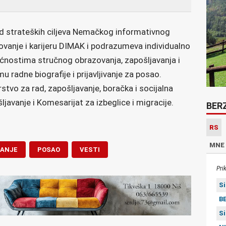
od strateških ciljeva Nemačkog informativnog
ovanje i karijeru DIMAK i podrazumeva individualno
ćnostima stručnog obrazovanja, zapošljavanja i
mu radne biografije i prijavljivanje za posao.
tvo za rad, zapošljavanje, boračka i socijalna
ljavanje i Komesarijat za izbeglice i migracije.
BER
RS
MNE
VANJE
POSAO
VESTI
Pri
S
BE
S