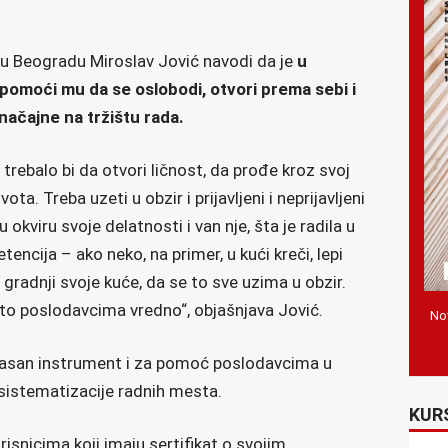
le u Beogradu Miroslav Jović navodi da je
u
 pomoći mu da se oslobodi, otvori prema sebi i
načajne na tržištu rada.
 trebalo bi da otvori ličnost, da prođe kroz svoj
ota. Treba uzeti u obzir i prijavljeni i neprijavljeni
 okviru svoje delatnosti i van nje, šta je radila u
encija – ako neko, na primer, u kući kreči, lepi
 gradnji svoje kuće, da se to sve uzima u obzir.
e to poslodavcima vredno“, objašnjava Jović.
Nov
kasan instrument i za pomoć poslodavcima u
 sistematizacije radnih mesta.
KUR
isnicima koji imaju sertifikat o svojim