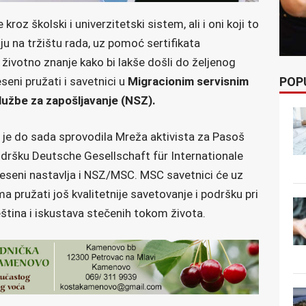
kroz školski i univerzitetski sistem, ali i oni koji to
raju na tržištu rada, uz pomoć sertifikata
 životno znanje kako bi lakše došli do željenog
POP
seni pružati i savetnici u
Migracionim servisnim
lužbe za zapošljavanje (NSZ).
 je do sada sprovodila Mreža aktivista za Pasoš
odršku Deutsche Gesellschaft für Internationale
seni nastavlja i NSZ/MSC. MSC savetnici će uz
pružati još kvalitetnije savetovanje i podršku pri
eština i iskustava stečenih tokom života.