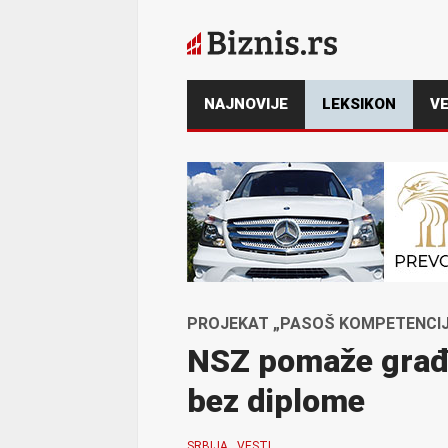
NAJNOVIJE
LEKSIKON
VE
PROJEKAT „PASOŠ KOMPETENCIJA
NSZ pomaže građa
bez diplome
SRBIJA
VESTI