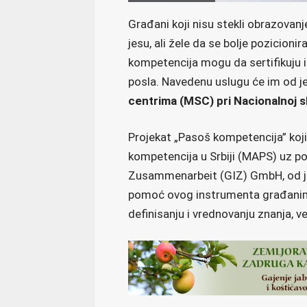
Građani koji nisu stekli obrazovanje 
jesu, ali žele da se bolje pozicioni
kompetencija mogu da sertifikuju i
posla. Navedenu uslugu će im od je
centrima (MSC) pri Nacionalnoj s
Projekat „Pasoš kompetencija” koji
kompetencija u Srbiji (MAPS) uz p
Zusammenarbeit (GIZ) GmbH, od je
pomoć ovog instrumenta građanima 
definisanju i vrednovanju znanja, v