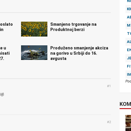
NI
K
A
poslato
Smanjeno trgovanje na
M
in
Produktnoj berzi
T
A
ke u
Produženo smanjenje akciza
E
isati
na gorivo u Srbiji do 16.
J
7.
avgusta
F
I
Pod
#1
🤣
KOM
#2