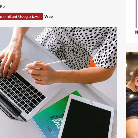
5
u omiljeni Google izvor
Više