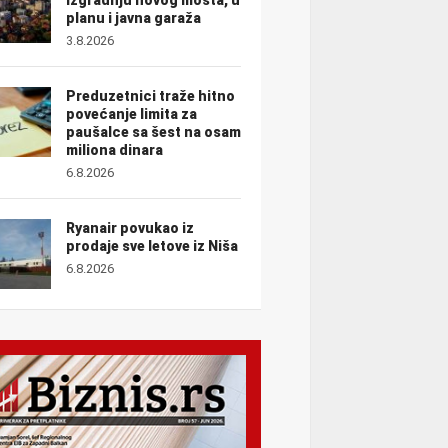
planu i javna garaža
3.8.2026
Preduzetnici traže hitno
povećanje limita za
paušalce sa šest na osam
miliona dinara
6.8.2026
Ryanair povukao iz
prodaje sve letove iz Niša
6.8.2026