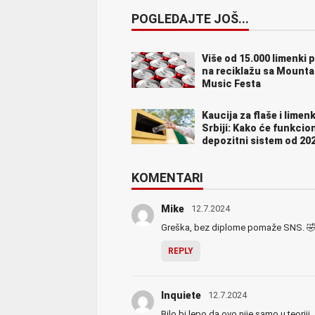
POGLEDAJTE JOŠ...
Više od 15.000 limenki 
na reciklažu sa Mounta
Music Festa
Kaucija za flaše i limen
Srbiji: Kako će funkcion
depozitni sistem od 202
KOMENTARI
Mike
12.7.2024
Greška, bez diplome pomaže SNS. 
REPLY
Inquiete
12.7.2024
Bilo bi lepo da ovo nije samo u teoriji.