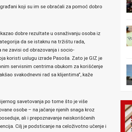
u građani koji su im se obraćali za pomoć dobro
kazao dobre rezultate u osnaživanju osoba iz
 kategorija da se istaknu na tržištu rada,
ne zavisi od obrazovanja i socio-
 koristi uslugu izrade Pasoša. Zato je GIZ je
ionim servisnim centrima obukom za korišćenje
lakšao svakodnevni rad sa klijentima”, kaže
rijernog savetovanja po tome što je više
vane osobe – na jačanje njenih snaga kroz
poseduje, ali i prepoznavanje neiskorišćenih
ncija. Cilj je podsticanje na celoživotno učenje i