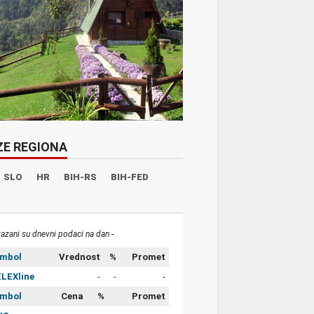
ZE REGIONA
SLO
HR
BIH-RS
BIH-FED
kazani su dnevni podaci na dan -
imbol
Vrednost
%
Promet
LEXline
-
-
-
imbol
Cena
%
Promet