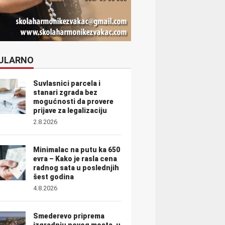
ULARNO
Suvlasnici parcela i
stanari zgrada bez
mogućnosti da provere
prijave za legalizaciju
2.8.2026
Minimalac na putu ka 650
evra – Kako je rasla cena
radnog sata u poslednjih
šest godina
4.8.2026
Smederevo priprema
izgradnju novog mosta, u