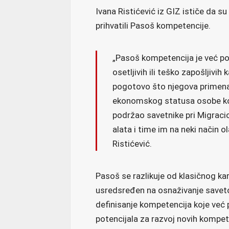
Ivana Ristićević iz GIZ ističe da s
prihvatili Pasoš kompetencije.
„Pasoš kompetencija je već po
osetljivih ili teško zapošljivih
pogotovo što njegova primena 
ekonomskog statusa osobe koja
podržao savetnike pri Migrac
alata i time im na neki način o
Ristićević.
Pasoš se razlikuje od klasičnog ka
usredsređen na osnaživanje saveto
definisanje kompetencija koje već 
potencijala za razvoj novih kompete