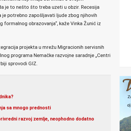
 je to nešto što treba uzeti u obzir. Recesija
je potrebno zapošljavati ljude zbog njihovih
bog formalnog obrazovanja“, kaže Vinka Žunić iz
tegracija projekta u mrežu Migracionih servisnih
balnog programa Nemačke razvojne saradnje „Centri
rbiji sprovodi GIZ.
dnika?
anja sa mnogo prednosti
privredni razvoj zemlje, neophodno dodatno