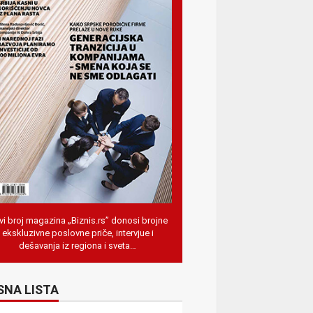
i broj magazina „Biznis.rs” donosi brojne
ekskluzivne poslovne priče, intervjue i
dešavanja iz regiona i sveta…
SNA LISTA