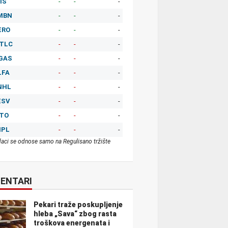
IS
-
-
-
MBN
-
-
-
ERO
-
-
-
TLC
-
-
-
GAS
-
-
-
LFA
-
-
-
NHL
-
-
-
ESV
-
-
-
ITO
-
-
-
MPL
-
-
-
aci se odnose samo na Regulisano tržište
ENTARI
Pekari traže poskupljenje
hleba „Sava“ zbog rasta
troškova energenata i