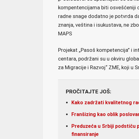
kompentencijama biti osvešćeniji da
radne snage dodatno je potvrda da 
znanja, veština i isukustava, ne z
MAPS
Projekat „Pasoš kompetencija” i in
centara, podržani su u okviru glo
za Migracije i Razvoj“ ZME, koji u S
PROČITAJTE JOŠ:
Kako zadržati kvalitetnog ra
Franšizing kao oblik poslov
Preduzeća u Srbiji podstiču 
finansiranje