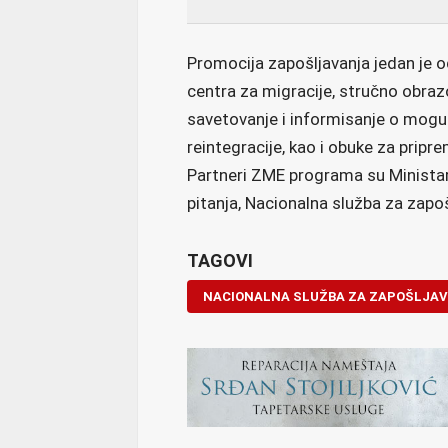
Promocija zapošljavanja jedan je 
centra za migracije, stručno obraz
savetovanje i informisanje o mogu
reintegracije, kao i obuke za pripre
Partneri ZME programa su Ministars
pitanja, Nacionalna služba za zapoš
TAGOVI
NACIONALNA SLUŽBA ZA ZAPOŠLJA