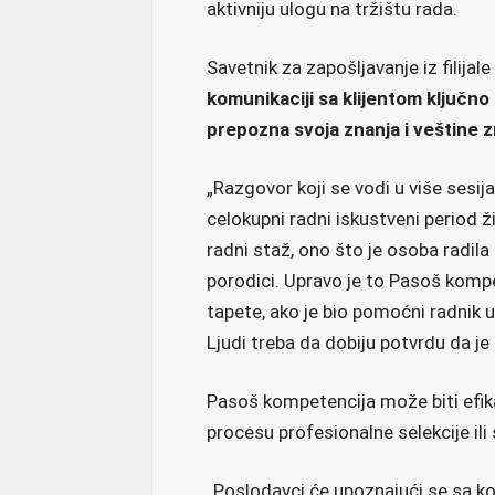
aktivniju ulogu na tržištu rada.
Savetnik za zapošljavanje iz filija
komunikaciji sa klijentom ključno
prepozna svoja znanja i veštine z
„Razgovor koji se vodi u više sesija
celokupni radni iskustveni period živ
radni staž, ono što je osoba radila u
porodici. Upravo je to Pasoš kompet
tapete, ako je bio pomoćni radnik u
Ljudi treba da dobiju potvrdu da j
Pasoš kompetencija može biti efi
procesu profesionalne selekcije ili
„Poslodavci će upoznajući se sa kor