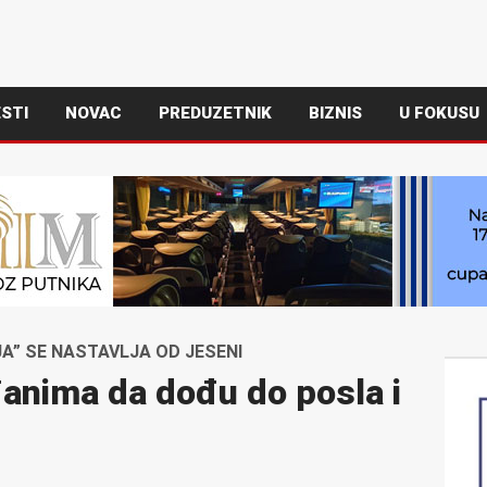
STI
NOVAC
PREDUZETNIK
BIZNIS
U FOKUSU
” SE NASTAVLJA OD JESENI
nima da dođu do posla i