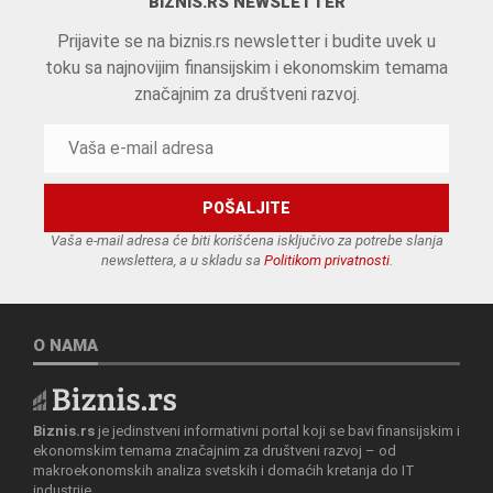
BIZNIS.RS NEWSLETTER
Prijavite se na biznis.rs newsletter i budite uvek u
toku sa najnovijim finansijskim i ekonomskim temama
značajnim za društveni razvoj.
Vaša e-mail adresa će biti korišćena isključivo za potrebe slanja
newslettera, a u skladu sa
Politikom privatnosti
.
O NAMA
Biznis.rs
je jedinstveni informativni portal koji se bavi finansijskim i
ekonomskim temama značajnim za društveni razvoj – od
makroekonomskih analiza svetskih i domaćih kretanja do IT
industrije.