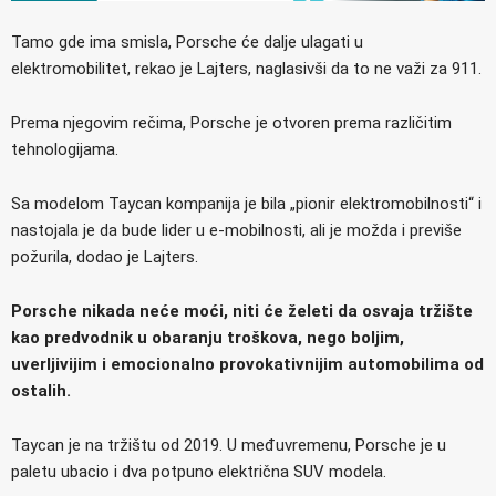
Tamo gde ima smisla, Porsche će dalje ulagati u
elektromobilitet, rekao je Lajters, naglasivši da to ne važi za 911.
Prema njegovim rečima, Porsche je otvoren prema različitim
tehnologijama.
Sa modelom Taycan kompanija je bila „pionir elektromobilnosti“ i
nastojala je da bude lider u e-mobilnosti, ali je možda i previše
požurila, dodao je Lajters.
Porsche nikada neće moći, niti će želeti da osvaja tržište
kao predvodnik u obaranju troškova, nego boljim,
uverljivijim i emocionalno provokativnijim automobilima od
ostalih.
Taycan je na tržištu od 2019. U međuvremenu, Porsche je u
paletu ubacio i dva potpuno električna SUV modela.