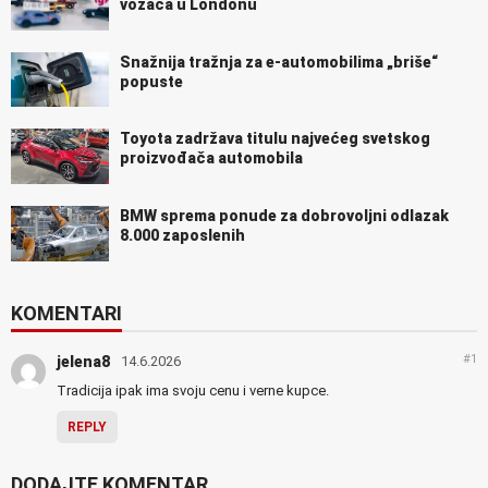
vozača u Londonu
Snažnija tražnja za e-automobilima „briše“
popuste
Toyota zadržava titulu najvećeg svetskog
proizvođača automobila
BMW sprema ponude za dobrovoljni odlazak
8.000 zaposlenih
KOMENTARI
#1
jelena8
14.6.2026
Tradicija ipak ima svoju cenu i verne kupce.
REPLY
DODAJTE KOMENTAR