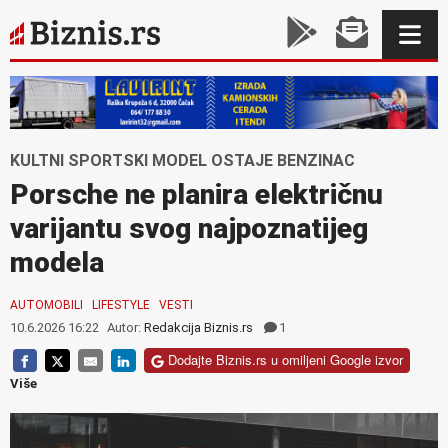
KULTNI SPORTSKI MODEL OSTAJE BENZINAC
Porsche ne planira električnu
varijantu svog najpoznatijeg
modela
AUTOMOBILI
LIFESTYLE
VESTI
10.6.2026 16:22
Autor:
Redakcija Biznis.rs
1
Dodajte Biznis.rs u omiljeni Google izvor
Više