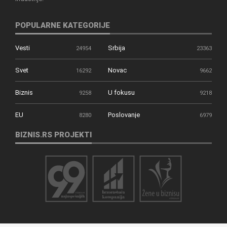
POPULARNE KATEGORIJE
Vesti
Srbija
24954
23363
Svet
Novac
16292
9662
Biznis
U fokusu
9258
9218
EU
Poslovanje
8280
6979
BIZNIS.RS PROJEKTI