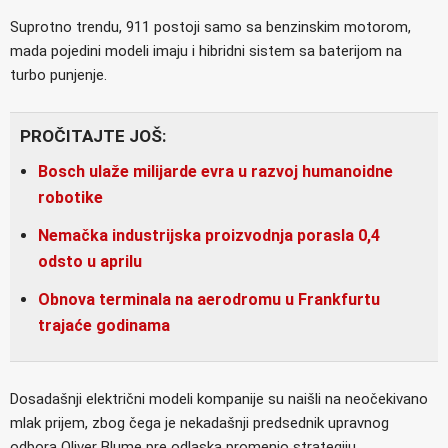
Suprotno trendu, 911 postoji samo sa benzinskim motorom,
mada pojedini modeli imaju i hibridni sistem sa baterijom na
turbo punjenje.
PROČITAJTE JOŠ:
Bosch ulaže milijarde evra u razvoj humanoidne
robotike
Nemačka industrijska proizvodnja porasla 0,4
odsto u aprilu
Obnova terminala na aerodromu u Frankfurtu
trajaće godinama
Dosadašnji električni modeli kompanije su naišli na neočekivano
mlak prijem, zbog čega je nekadašnji predsednik upravnog
odbora Oliver Blume pre odlaska promenio strategiju.