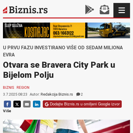
U PRVU FAZU INVESTIRANO VIŠE OD SEDAM MILIONA
EVRA
Otvara se Bravera City Park u
Bijelom Polju
BIZNIS
REGION
3.7.2025 08:23
Autor:
Redakcija Biznis.rs
2
Dodajte Biznis.rs u omiljeni Google izvor
Više