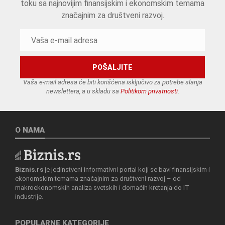
toku sa najnovijim finansijskim i ekonomskim temama
značajnim za društveni razvoj.
Vaša e-mail adresa će biti korišćena isključivo za potrebe slanja
newslettera, a u skladu sa
Politikom privatnosti
.
O NAMA
Biznis.rs
je jedinstveni informativni portal koji se bavi finansijskim i
ekonomskim temama značajnim za društveni razvoj – od
makroekonomskih analiza svetskih i domaćih kretanja do IT
industrije.
POPULARNE KATEGORIJE