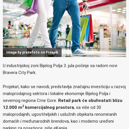
Image by pressfoto on Freepik
U industrijskoj zoni Bijelog Polja 3. jula počinje sa radom novi
Bravera City Park.
Projekat, kako se navodi, predstavlja značajnu investiciju u razvoj
maloprodajnog sektora i lokalne ekonomije Bijelog Polja i
severnog regiona Crne Gore.
Retail park će obuhvatati blizu
2
12.000 m
komercijalnog prostora
, sa više od 30
maloprodajnih, ugostiteljskih i uslužnih objekata renomiranih
domaćih i međunarodnih brendova, kao i moderno uređeni
parking za posetioce, piše eKapija.