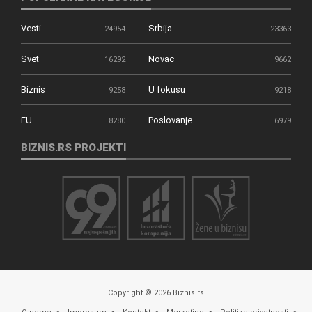
Vesti
Srbija
24954
23363
Svet
Novac
16292
9662
Biznis
U fokusu
9258
9218
EU
Poslovanje
8280
6979
BIZNIS.RS PROJEKTI
Copyright © 2026 Biznis.rs