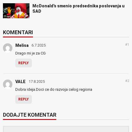
McDonald’s smenio predsednika poslovanja u
SAD
KOMENTARI
#1
Melisa
6.7.2025
Drago mi je za CG
REPLY
#2
VALE
17.8.2025
Dobra ideja.Doci ce do razvoja celog regiona
REPLY
DODAJTE KOMENTAR