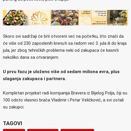
Skoro svi sadržaji će biti otvoreni već na početku, što znači da
će više od 230 zaposlenih krenuti sa radom već 3. jula ili do kraja
jula, jer zbog tehničkih problema neki od zakupaca će kasniti
nekoliko dana sa otvaranjem.
U prvu fazu je uloženo više od sedam miliona evra, plus
ulaganja zakupaca i partnera.
Kompletan projekat radi kompanija Bravera iz Bijelog Polja, čiji su
100 odsto vlasnici braća Vladimir i Petar Veličković, a svi ostali
su zakupci.
TAGOVI