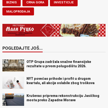
BIZNIS
CRNA GORA
INVESTICIJE
MALOPRODAJA
POGLEDAJTE JOŠ...
OTP Grupa zadržala snažne finansijske
rezultate u prvom polugodištu 2026.
NYT povećao prihode i profit u drugom
kvartalu, ali akcije oslabile zbog troškova
Kruševac priprema rekonstrukciju Jasičkog
mosta preko Zapadne Morave