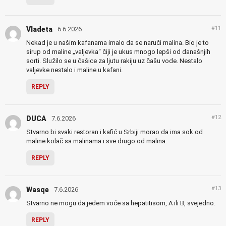
#11
Vladeta
6.6.2026
Nekad je u našim kafanama imalo da se naruči malina. Bio je to
sirup od maline „valjevka“ čiji je ukus mnogo lepši od današnjih
sorti. Služilo se u čašice za ljutu rakiju uz čašu vode. Nestalo
valjevke nestalo i maline u kafani.
REPLY
#12
DUCA
7.6.2026
Stvarno bi svaki restoran i kafić u Srbiji morao da ima sok od
maline kolač sa malinama i sve drugo od malina.
REPLY
#13
Wasqe
7.6.2026
Stvarno ne mogu da jedem voće sa hepatitisom, A ili B, svejedno.
REPLY