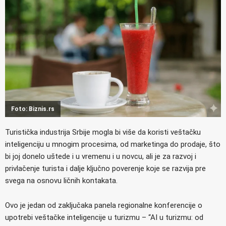
Foto: Biznis.rs
Turistička industrija Srbije mogla bi više da koristi veštačku
inteligenciju u mnogim procesima, od marketinga do prodaje, što
bi joj donelo uštede i u vremenu i u novcu, ali je za razvoj i
privlačenje turista i dalje ključno poverenje koje se razvija pre
svega na osnovu ličnih kontakata.
Ovo je jedan od zaključaka panela regionalne konferencije o
upotrebi veštačke inteligencije u turizmu – “AI u turizmu: od