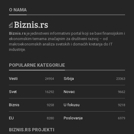
O NAMA
Biznis.rs
je jedinstveni informativni portal koji se bavi finansijskim i
ekonomskim temama značajnim za društveni razvoj – od
makroekonomskih analiza svetskih i domaćih kretanja do IT
industrije.
POPULARNE KATEGORIJE
Vesti
Srbija
24954
23363
Svet
Novac
16292
9662
Biznis
U fokusu
9258
9218
EU
Poslovanje
8280
6979
BIZNIS.RS PROJEKTI