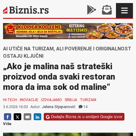
AI UTIČE NA TURIZAM, ALI POVERENJE I ORIGINALNOST
OSTAJU KLJUČNI
„Ako je malina naš strateški
proizvod onda svaki restoran
mora da ima sok od maline“
HI-TECH
INOVACIJE
IZDVAJAMO
SRBIJA
TURIZAM
3.6.2026 16:03
Autor:
Jelena Stjepanović
14
Dodajte Biznis.rs u omiljeni Google izvor
Više