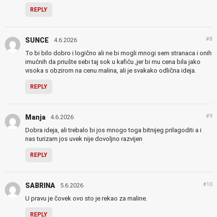
REPLY
#8
SUNCE
4.6.2026
To bi bilo dobro i logično ali ne bi mogli mnogi sem stranaca i onih
imućnih da priušte sebi taj sok u kafiću ,jer bi mu cena bila jako
visoka s obzirom na cenu malina, ali je svakako odlična ideja.
REPLY
#9
Manja
4.6.2026
Dobra ideja, ali trebalo bi jos mnogo toga bitnijeg prilagoditi a i
nas turizam jos uvek nije dovoljno razvijen
REPLY
#10
SABRINA
5.6.2026
U pravu je čovek ovo sto je rekao za maline.
REPLY