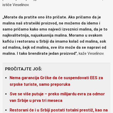
ističe Veselinov.
„Morate da pratite ono što pričate. Ako pričamo da je
malina naš strateški proizvod, ne možemo da idemo i
samo pričamo kako smo najveći izvoznici malina, da je to
najkvalitetnija, najuskusnija malina. Moramo u svakom
kafiću i restoranu u Srbiji da imamo kolač od malina, sok
od malina, šejk od malina, sve što može da se napravi od
malina. I tako brendirate jedan proizvod”
, kaže Veselinov.
PROČITAJTE JOŠ:
Nema garancija Grčke da će suspendovati EES za
srpske turiste, samo preporuka
Sve se više putuje – preko milijardu evra za odmor
van Srbije u prva tri meseca
Restorani će i u Srbiji postati totalni prestiž, kao na