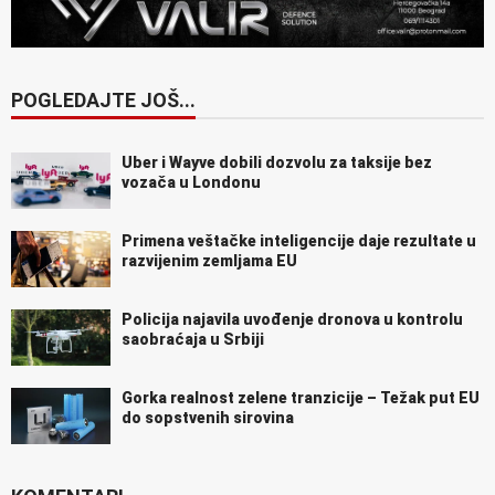
POGLEDAJTE JOŠ...
Uber i Wayve dobili dozvolu za taksije bez
vozača u Londonu
Primena veštačke inteligencije daje rezultate u
razvijenim zemljama EU
Policija najavila uvođenje dronova u kontrolu
saobraćaja u Srbiji
Gorka realnost zelene tranzicije – Težak put EU
do sopstvenih sirovina