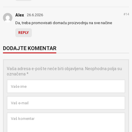
#14
Alex
26.6.2026
Da, treba promovisati domaću proizvodnju na sve načine
REPLY
DODAJTE KOMENTAR
Vaša adresa e-pošte neće biti objavljena.
Neophodna polja su
označena
*