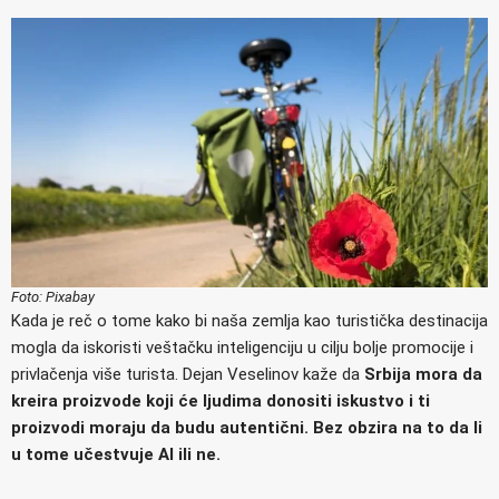
Foto: Pixabay
Kada je reč o tome kako bi naša zemlja kao turistička destinacija
mogla da iskoristi veštačku inteligenciju u cilju bolje promocije i
privlačenja više turista. Dejan Veselinov kaže da
Srbija mora da
kreira proizvode koji će ljudima donositi iskustvo i ti
proizvodi moraju da budu autentični. Bez obzira na to da li
u tome učestvuje AI ili ne.