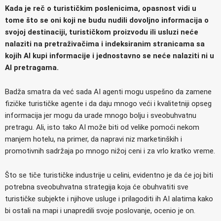
Kada je reč o turističkim poslenicima, opasnost vidi u
tome što se oni koji ne budu nudili dovoljno informacija o
svojoj destinaciji, turističkom proizvodu ili usluzi neće
nalaziti na pretraživačima i indeksiranim stranicama sa
kojih AI kupi informacije i jednostavno se neće nalaziti ni u
AI pretragama.
Badža smatra da već sada AI agenti mogu uspešno da zamene
fizičke turističke agente i da daju mnogo veći i kvalitetniji opseg
informacija jer mogu da urade mnogo bolju i sveobuhvatnu
pretragu. Ali, isto tako AI može biti od velike pomoći nekom
manjem hotelu, na primer, da napravi niz marketinških i
promotivnih sadržaja po mnogo nižoj ceni i za vrlo kratko vreme.
Što se tiče turističke industrije u celini, evidentno je da će joj biti
potrebna sveobuhvatna strategija koja će obuhvatiti sve
turističke subjekte i njihove usluge i prilagoditi ih AI alatima kako
bi ostali na mapi i unapredili svoje poslovanje, ocenio je on.