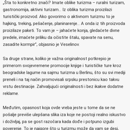
„Šta to konkretno znači? Imate oblike turizma – ruralni turizam,
gastronomija, aktivni turizam… Iz oblika turizma proizilazi
turistički proizvod. Ako govorimo o aktivnom turizmu to je
hajking, treking, pešačenje, planinarenje… A onda iz tih proizvoda
proizilaze paketi. To vam je – jahaćete konja, gledaćete divne
predele, imaćete priliku da očistite štalu, spavate na senu,
zasadite kormpir”, objasnio je Veselinov.
Sa druge strane, koliko je važna originalnost potkrepio je
primerom svojevremene promocije knjige i turističke ture kroz
beogradske lagume na sajmu turizma u Berlinu, što su svi mediji
preneli i na taj način promovisali srpsku prestonicu kao takvu
vrstu destinacije. Zahvaljujući originalnosti i bez ikakve dodatne
reklame.
Međutim, opasnost koja ovde vreba jeste u tome da se ne
pošalje previše ulepšana slika iza koje ne postoji realno iskustvo
i doživljaj, pa se gost razočara kada dođe i potpuno izgubi
poverenje. To je najgore što u turizmu može da vam se desi,