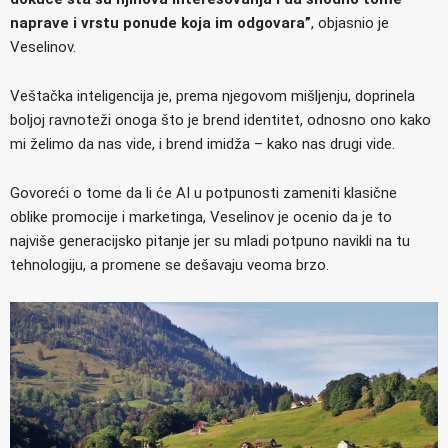
naprave i vrstu ponude koja im odgovara”
, objasnio je
Veselinov.
Veštačka inteligencija je, prema njegovom mišljenju, doprinela
boljoj ravnoteži onoga što je brend identitet, odnosno ono kako
mi želimo da nas vide, i brend imidža – kako nas drugi vide.
Govoreći o tome da li će AI u potpunosti zameniti klasične
oblike promocije i marketinga, Veselinov je ocenio da je to
najviše generacijsko pitanje jer su mladi potpuno navikli na tu
tehnologiju, a promene se dešavaju veoma brzo.