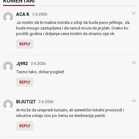
KOMENTARI
#1
ACA K
3.6.2026
Ja mislim da bi malina morala u srbiji da bude puno jeftinija , da
bude mnogo zastupljena i da narod moze da je plati. Ovako ko
prošlih godina i divljanje cena mislim da stvarno nije ok.
REPLY
#2
Jj992
3.6.2026
Tacno tako, dobar pogled!
REPLY
#3
BIJUTI27
3.6.2026
AI može da unapredi turizam, ali autentični lokalni proizvodi i
iskustva ostaju ono po čemu se destinacija pamti…
REPLY