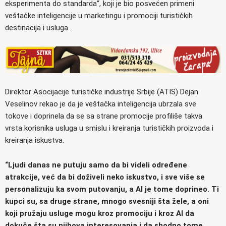
eksperimenta do standarda“, koji je bio posvećen primeni
veštačke inteligencije u marketingu i promociji turističkih
destinacija i usluga.
Direktor Asocijacije turističke industrije Srbije (ATIS) Dejan
Veselinov rekao je da je veštačka inteligencija ubrzala sve
tokove i doprinela da se sa strane promocije profiliše takva
vrsta korisnika usluga u smislu i kreiranja turističkih proizvoda i
kreiranja iskustva.
“Ljudi danas ne putuju samo da bi videli određene
atrakcije, već da bi doživeli neko iskustvo, i sve više se
personalizuju ka svom putovanju, a AI je tome doprineo. Ti
kupci su, sa druge strane, mnogo svesniji šta žele, a oni
koji pružaju usluge mogu kroz promociju i kroz AI da
dokuče šta su njihova interesovanja i da shodno tome