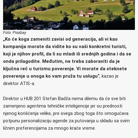
Foto: Pixabay
„Ko će koga zameniti zavisi od generacija, ali vi kao
kompanija morate da vidite ko su vaši konkretni turisti,
koji je njihov profil, da li su mladi ili srednjih godina i da se
onda prilagodite. Međutim, ne treba zaboraviti da je
ključna reč u turizmu poverenje. Vi morate da steknete
poverenje u onoga ko vam pruža tu uslugu“
, kazao je
direktor ATIS-a.
Direktor u HUB 201 Stefan Badža nema dilemu da će sve biti
zamenjeno agentima tehničke inteligencije jer su prednosti
njenog korišćenja velike, pre svega zbog toga što omogućava
potpunu personalizaciju agende za putovanja u skladu sa svim
ličnim preferencijama za mnogo kraće vreme.