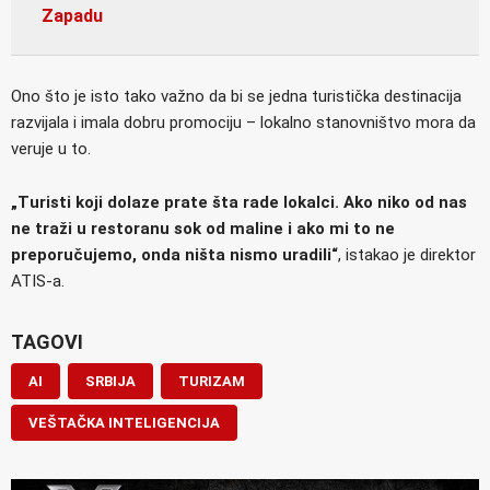
Zapadu
Ono što je isto tako važno da bi se jedna turistička destinacija
razvijala i imala dobru promociju – lokalno stanovništvo mora da
veruje u to.
„Turisti koji dolaze prate šta rade lokalci. Ako niko od nas
ne traži u restoranu sok od maline i ako mi to ne
preporučujemo, onda ništa nismo uradili“
, istakao je direktor
ATIS-a.
TAGOVI
AI
SRBIJA
TURIZAM
VEŠTAČKA INTELIGENCIJA