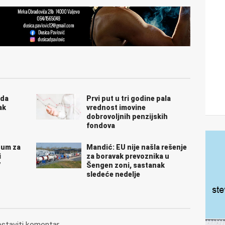
 da
Prvi put u tri godine pala
ak
vrednost imovine
dobrovoljnih penzijskih
fondova
zum za
Mandić: EU nije našla rešenje
i
za boravak prevoznika u
7
Šengen zoni, sastanak
sledeće nedelje
ostaviti komentar.