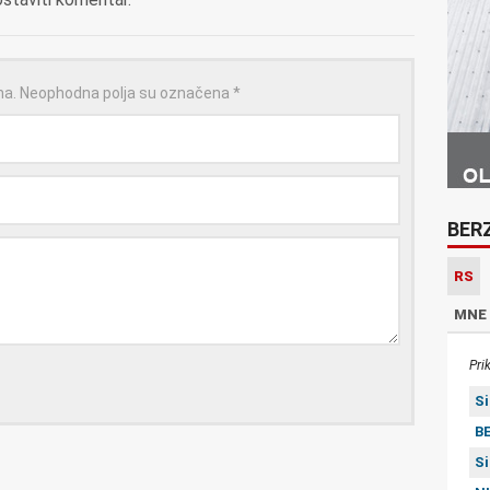
na.
Neophodna polja su označena
*
BER
RS
MNE
Pri
S
BE
S