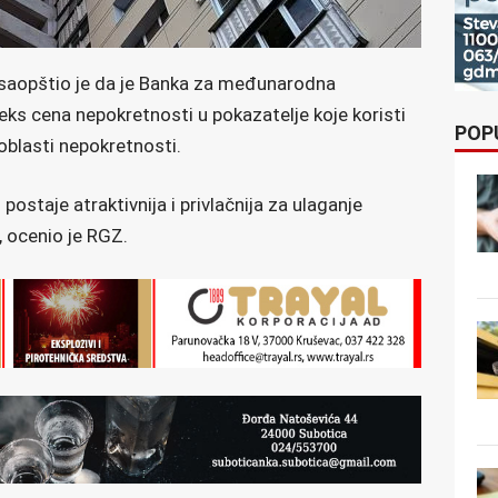
 saopštio je da je Banka za međunarodna
deks cena nepokretnosti u pokazatelje koje koristi
POP
oblasti nepokretnosti.
 postaje atraktivnija i privlačnija za ulaganje
, ocenio je RGZ.