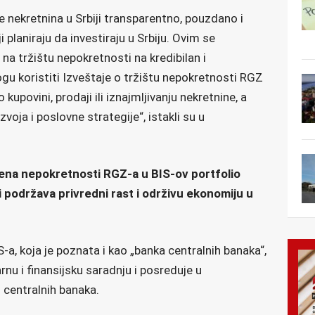
e nekretnina u Srbiji transparentno, pouzdano i
i planiraju da investiraju u Srbiju. Ovim se
 na tržištu nepokretnosti na kredibilan i
u koristiti Izveštaje o tržištu nepokretnosti RGZ
upovini, prodaji ili iznajmljivanju nekretnine, a
azvoja i poslovne strategije“, istakli su u
ena nepokretnosti RGZ-a u BIS-ov portfolio
 podržava privredni rast i održivu ekonomiju u
S-a, koja je poznata i kao „banka centralnih banaka“,
 i finansijsku saradnju i posreduje u
 centralnih banaka.