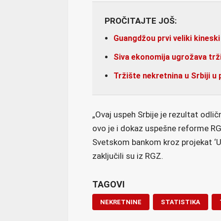
PROČITAJTE JOŠ:
Guangdžou prvi veliki kineski
Siva ekonomija ugrožava trži
Tržište nekretnina u Srbiji u 
„Ovaj uspeh Srbije je rezultat odli
ovo je i dokaz uspešne reforme RGZ
Svetskom bankom kroz projekat ‘Una
zaključili su iz RGZ.
TAGOVI
NEKRETNINE
STATISTIKA