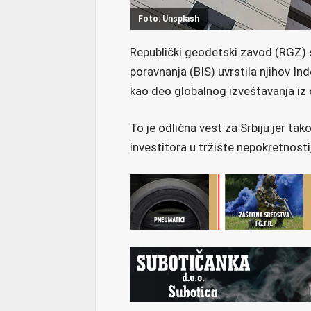
Foto: Unsplash
Republički geodetski zavod (RGZ)
poravnanja (BIS) uvrstila njihov In
kao deo globalnog izveštavanja iz 
To je odlična vest za Srbiju jer tako
investitora u tržište nepokretnosti