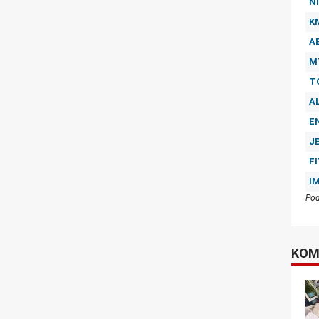
NI
K
A
M
T
A
E
J
F
I
Pod
KOM