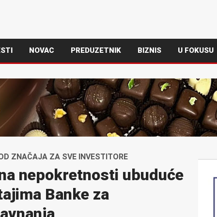
STI
NOVAC
PREDUZETNIK
BIZNIS
U FOKUSU
 OD ZNAČAJA ZA SVE INVESTITORE
na nepokretnosti ubuduće
tajima Banke za
avnanja