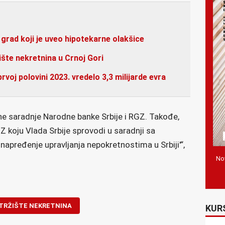
 grad koji je uveo hipotekarne olakšice
šte nekretnina u Crnoj Gori
prvoj polovini 2023. vredelo 3,3 milijarde evra
čne saradnje Narodne banke Srbije i RGZ. Takođe,
 koju Vlada Srbije sprovodi u saradnji sa
pređenje upravljanja nepokretnostima u Srbiji'“,
Nov
TRŽIŠTE NEKRETNINA
KUR