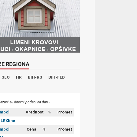
ZE REGIONA
SLO
HR
BIH-RS
BIH-FED
kazani su dnevni podaci na dan -
imbol
Vrednost
%
Promet
LEXline
-
-
-
imbol
Cena
%
Promet