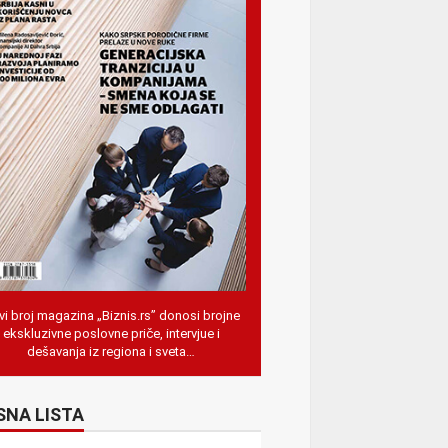
i broj magazina „Biznis.rs” donosi brojne
ekskluzivne poslovne priče, intervjue i
dešavanja iz regiona i sveta…
SNA LISTA