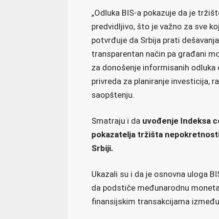
„Odluka BIS-a pokazuje da je tržišt
predvidljivo, što je važno za sve koj
potvrđuje da Srbija prati dešavanja
transparentan način pa građani mog
za donošenje informisanih odluka o k
privreda za planiranje investicija, r
saopštenju.
Smatraju i da
uvođenje Indeksa c
pokazatelja tržišta nepokretnosti
Srbiji.
Ukazali su i da je osnovna uloga BI
da podstiče međunarodnu monetarnu
finansijskim transakcijama između