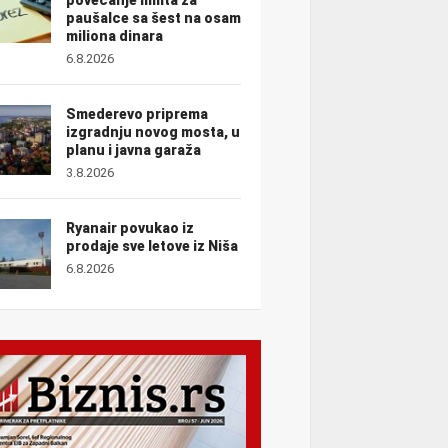
paušalce sa šest na osam
miliona dinara
6.8.2026
Smederevo priprema
izgradnju novog mosta, u
planu i javna garaža
3.8.2026
Ryanair povukao iz
prodaje sve letove iz Niša
6.8.2026