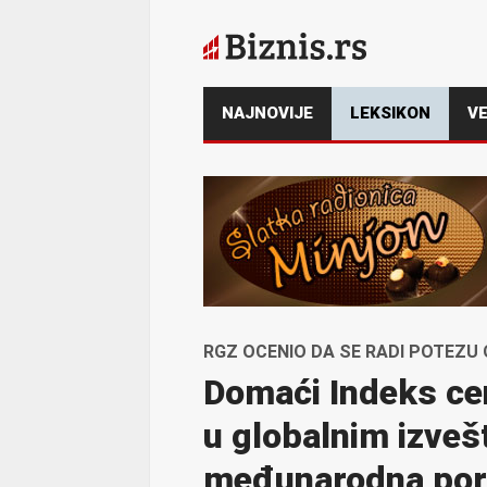
NAJNOVIJE
LEKSIKON
VE
RGZ OCENIO DA SE RADI POTEZU
Domaći Indeks ce
u globalnim izveš
međunarodna por