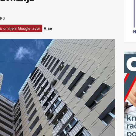
0
u omiljeni Google izvor
Više