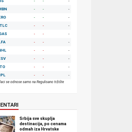
IS
-
-
-
MBN
-
-
-
ERO
-
-
-
TLC
-
-
-
GAS
-
-
-
LFA
-
-
-
NHL
-
-
-
ESV
-
-
-
ITO
-
-
-
MPL
-
-
-
aci se odnose samo na Regulisano tržište
ENTARI
Srbija sve skuplja
destinacija, po cenama
odmah iza Hrvatske