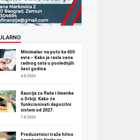
ULARNO
Minimalac na putu ka 650
evra – Kako je rasla cena
radnog sata u poslednjih
šest godina
4.8.2026
Kaucija za flaše i limenke
u Srbiji: Kako će
funkcionisati depozitni
sistem od 2027.
7.8.2026
Preduzetnici traže hitno
povećanje limita za