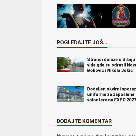
POGLEDAJTE JOŠ...
Stranci dolaze u Srbiju
vide gde su odrasli Nov
Đoković i Nikola Jokić
Dodeljen okvirni spora
uniforme za zaposlene 
volontere na EXPO 202
DODAJTE KOMENTAR
Nema komentara. Budite prvi koji će 