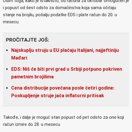
Osim toga, kako je istaknuto, od računa za oktobar omogućen je
i popust od šest odsto za domaćinstva koja sama očitaju
stanje na brojilu, pošalju podatke EDS i plate račun do 20. u
mesecu.
PROČITAJTE JOŠ:
Najskuplju struju u EU plaćaju Italijani, najjeftiniju
Mađari
EDS: Niš će biti prvi grad u Srbiji potpuno pokriven
pametnim brojilima
Cena distribucije povećana posle četiri godine:
Poskupljenje struje jača inflatorni pritisak
Takođe, i dalje je moguć stari popust od pet odsto za one koji
račun izmire do 28. u mesecu.