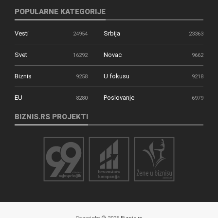
POPULARNE KATEGORIJE
Vesti
Srbija
24954
23363
Svet
Novac
16292
9662
Biznis
U fokusu
9258
9218
EU
Poslovanje
8280
6979
BIZNIS.RS PROJEKTI