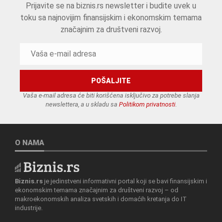
Prijavite se na biznis.rs newsletter i budite uvek u
toku sa najnovijim finansijskim i ekonomskim temama
značajnim za društveni razvoj.
Vaša e-mail adresa će biti korišćena isključivo za potrebe slanja
newslettera, a u skladu sa
Politikom privatnosti
.
O NAMA
Biznis.rs
je jedinstveni informativni portal koji se bavi finansijskim i
ekonomskim temama značajnim za društveni razvoj – od
makroekonomskih analiza svetskih i domaćih kretanja do IT
industrije.