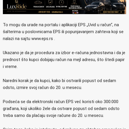
To mogu da urade na portalu i aplikaciji EPS „Uvid u račun“, na
šalterima u poslovnicama EPS ili popunjavanjem zahteva koji se
nalazi na sajtu www.eps.rs .
Ukazano je da je procedura za izbor e-računa jednostavna i da je
prednost što kupci dobijaju račun na mejl adresu, što štedi papir
i vreme.
Naredni korak je da kupci, kako bi ostvarili popust od sedam
odsto, izmire svoj račun do 20. u mesecu.
Podseća se da elektronski račun EPS već koristi oko 300.000
građana, koji ukoliko žele da ostvare popust od sedam odsto
treba samo da plaćaju svoje račune do 20. u mesecu.