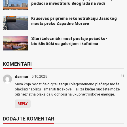
podaci o investitoru Beograda na vodi
Kruševac priprema rekonstrukciju Jasičkog
mosta preko Zapadne Morave
Stari železnički most postaje pešačko-
biciklistički sa galerijom i kafićima
KOMENTARI
#1
darmar
5.10.2025
Mera koja podstiče digitalizaciju i blagovremeno plaćanje može
olakšati naplatu i smanjiti troškove – ali za kućne budžete može
biti neznatna olakšica u odnosu na ukupne troškove energije.
REPLY
DODAJTE KOMENTAR