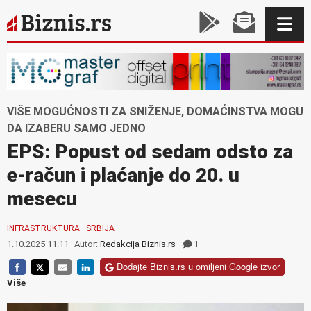
VIŠE MOGUĆNOSTI ZA SNIŽENJE, DOMAĆINSTVA MOGU
DA IZABERU SAMO JEDNO
EPS: Popust od sedam odsto za
e-račun i plaćanje do 20. u
mesecu
INFRASTRUKTURA
SRBIJA
1.10.2025 11:11
Autor:
Redakcija Biznis.rs
1
Dodajte Biznis.rs u omiljeni Google izvor
Više