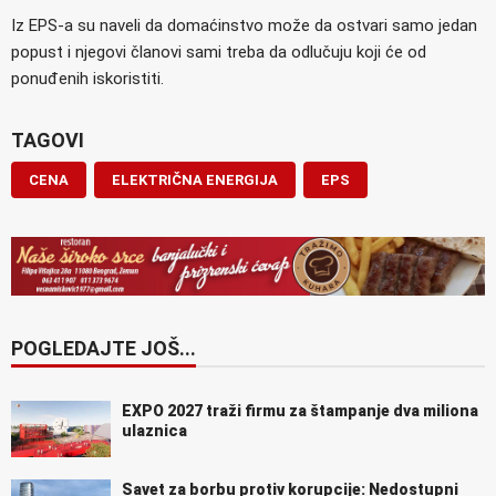
Iz EPS-a su naveli da domaćinstvo može da ostvari samo jedan
popust i njegovi članovi sami treba da odlučuju koji će od
ponuđenih iskoristiti.
TAGOVI
CENA
ELEKTRIČNA ENERGIJA
EPS
POGLEDAJTE JOŠ...
EXPO 2027 traži firmu za štampanje dva miliona
ulaznica
Savet za borbu protiv korupcije: Nedostupni