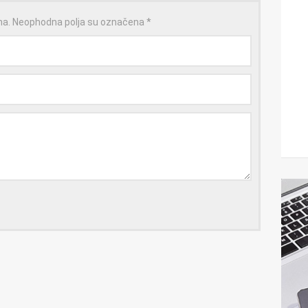
na.
Neophodna polja su označena
*