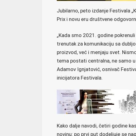
Jubilarno, peto izdanje Festivala
Prix i novu eru društvene odgovorn
„Kada smo 2021. godine pokrenuli
trenutak za komunikaciju sa dubl
proizvod, već i menjaju svet. Nism
tema postati centralna, ne samo u 
Adamov Ignjatović, osnivač Festi
inicijatora Festivala.
Kako dalje navodi, četiri godine kas
novinu: po prvi put dodeljuje se na