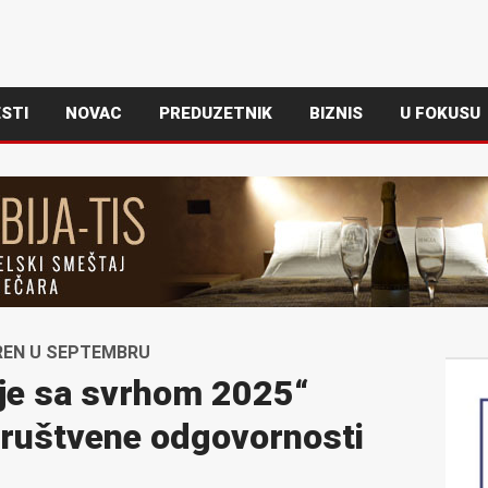
STI
NOVAC
PREDUZETNIK
BIZNIS
U FOKUSU
REN U SEPTEMBRU
je sa svrhom 2025“
društvene odgovornosti