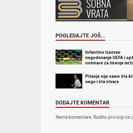
POGLEDAJTE JOŠ...
Infantino izazvao
negodovanje UEFA i op
novinare za širenje mrž
Pitanje nije samo šta AI
nego i šta stvara
DODAJTE KOMENTAR
Nema komentara. Budite prvi koji će 