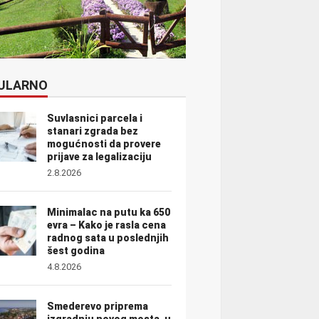
ULARNO
Suvlasnici parcela i
stanari zgrada bez
mogućnosti da provere
prijave za legalizaciju
2.8.2026
Minimalac na putu ka 650
evra – Kako je rasla cena
radnog sata u poslednjih
šest godina
4.8.2026
Smederevo priprema
izgradnju novog mosta, u