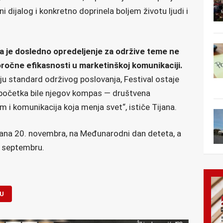
i dijalog i konkretno doprinela boljem životu ljudi i
 da je dosledno opredeljenje za održive teme ne
goročne efikasnosti u marketinškoj komunikaciji.
u standard održivog poslovanja, Festival ostaje
početka bile njegov kompas — društvena
 i komunikacija koja menja svet“, ističe Tijana.
ana 20. novembra, na Međunarodni dan deteta, a
u septembru.
U