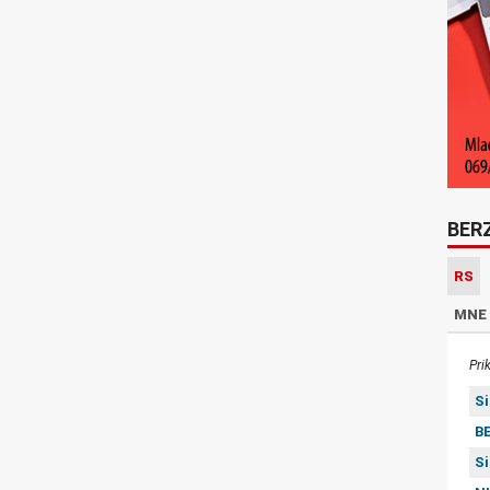
BER
RS
MNE
Pri
S
BE
S