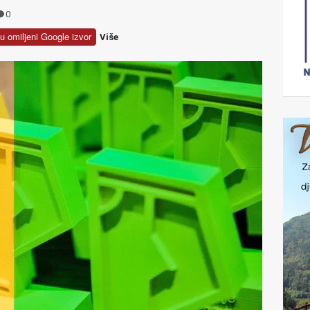
0
u omiljeni Google izvor
Više