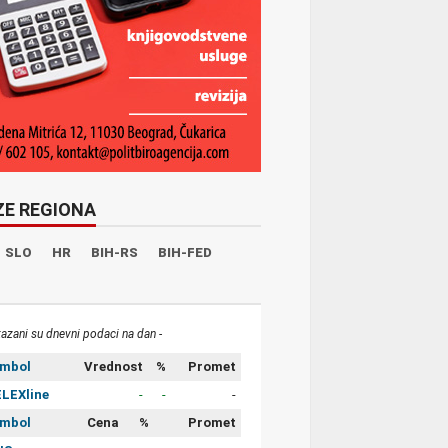
ZE REGIONA
SLO
HR
BIH-RS
BIH-FED
kazani su dnevni podaci na dan -
imbol
Vrednost
%
Promet
LEXline
-
-
-
imbol
Cena
%
Promet