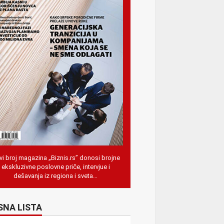
i broj magazina „Biznis.rs” donosi brojne
ekskluzivne poslovne priče, intervjue i
dešavanja iz regiona i sveta…
SNA LISTA