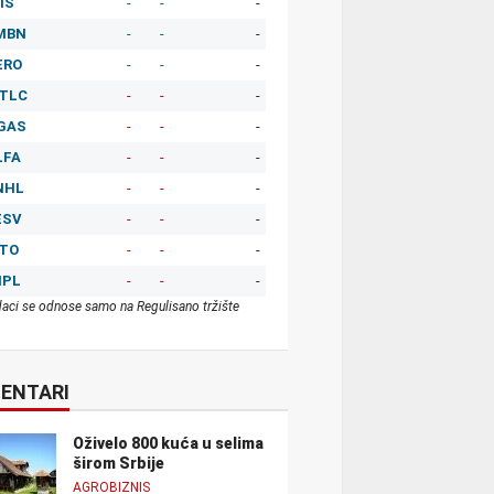
IS
-
-
-
MBN
-
-
-
ERO
-
-
-
TLC
-
-
-
GAS
-
-
-
LFA
-
-
-
NHL
-
-
-
ESV
-
-
-
ITO
-
-
-
MPL
-
-
-
aci se odnose samo na Regulisano tržište
ENTARI
Oživelo 800 kuća u selima
širom Srbije
AGROBIZNIS