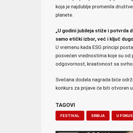
koja je najdublje promenila društven
planete.
„U godini jubileja stiže i potvrda
samo etički izbor, već i ključ du
U vremenu kada ESG principi postaj
posvećen vrednostima koje su od 
odgovornost, kreativnost sa svrhom
Svečana dodela nagrada biće održ
konkurs za prijave će biti otvoren 
TAGOVI
FESTIVAL
SRBIJA
U FOKUS