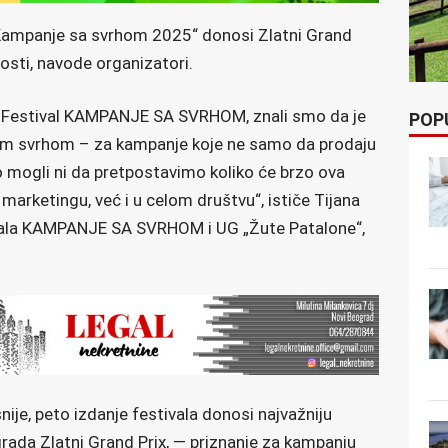
 „Kampanje sa svrhom 2025“ donosi Zlatni Grand
osti, navode organizatori.
 Festival KAMPANJE SA SVRHOM, znali smo da je
POP
jom svrhom – za kampanje koje ne samo da prodaju
o mogli ni da pretpostavimo koliko će brzo ova
marketingu, već i u celom društvu“, ističe Tijana
vala KAMPANJE SA SVRHOM i UG „Žute Patalone“,
nije, peto izdanje festivala donosi najvažniju
grada Zlatni Grand Prix, — priznanje za kampanju