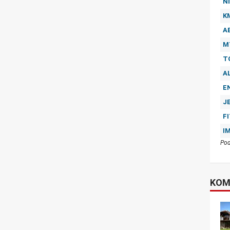
NI
K
A
M
T
A
E
J
F
I
Pod
KOM