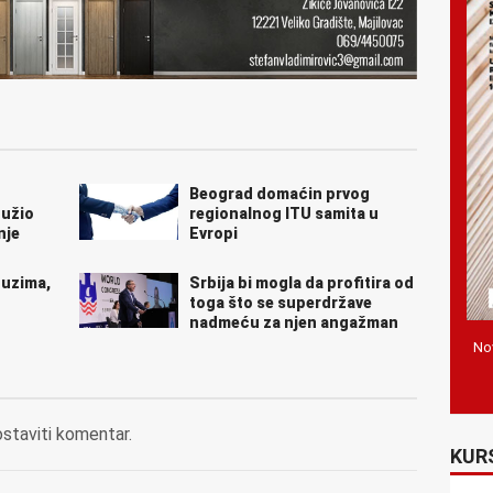
Beograd domaćin prvog
tužio
regionalnog ITU samita u
nje
Evropi
 uzima,
Srbija bi mogla da profitira od
toga što se superdržave
nadmeću za njen angažman
Nov
ostaviti komentar.
KUR