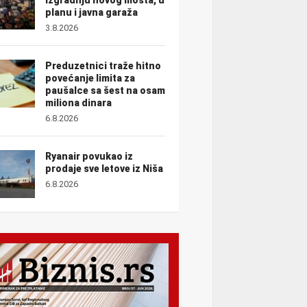
planu i javna garaža
3.8.2026
Preduzetnici traže hitno
povećanje limita za
paušalce sa šest na osam
miliona dinara
6.8.2026
Ryanair povukao iz
prodaje sve letove iz Niša
6.8.2026