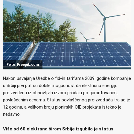
Foto: Freepik.com
Nakon usvajanja Uredbe o fid-in tarifama 2009. godine kompanije
u Srbiji prvi put su dobile mogućnost da električnu energiju
proizvedenu iz obnovljivih izvora prodaju po garantovanim,
povlašćenim cenama. Status povlašćenog proizvođača trajao je
12 godina, a velikom broju pionirskih OIE projekata istekao je
nedavno.
Više od 60 elektrana širom Srbije izgubilo je status