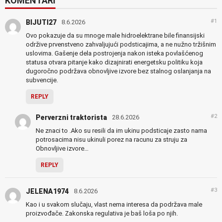
KOMENTARI
#1
BIJUTI27
8.6.2026
Ovo pokazuje da su mnoge male hidroelektrane bile finansijski
održive prvenstveno zahvaljujući podsticajima, a ne nužno tržišnim
uslovima. Gašenje dela postrojenja nakon isteka povlašćenog
statusa otvara pitanje kako dizajnirati energetsku politiku koja
dugoročno podržava obnovljive izvore bez stalnog oslanjanja na
subvencije.
REPLY
#2
Perverzni traktorista
28.6.2026
Ne znaci to .Ako su resili da im ukinu podsticaje zasto nama
potrosacima nisu ukinuli porez na racunu za struju za
Obnovljive izvore…
REPLY
#3
JELENA1974
8.6.2026
Kao i u svakom slučaju, vlast nema interesa da podržava male
proizvođače. Zakonska regulativa je baš loša po njih.