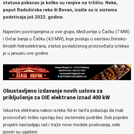
statusa pokazao je koliko su ranjive na tržištu. Neke,
poput Radošićska reka ili Bovan, izašle su iz sistema
podsticaja još 2022. godine.
Najvećim postrojenjima iz ove grupe, Međuvršje u Čačku (7 MW)
i Ovčar banja u Čačku (4,5 MW), koje posluju u sastavu Drinsko-
limskih hidroelektrana, status povlašćenog proizvođača istekao
je u januaru ove godine.
Obustavljeno izdavanje novih uslova za
priključenje za OIE elektrane iznad 400 kW
Iskustva elektrana nakon isteka fid-in tarifa pokazuju da mali
proizvođači teško opstaju bez sistemske podrške. Dok pojedini
projekti nastavljaju rad i traže nove modele poslovanja, neki
pioniri su ugašeni.