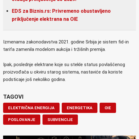
EDS za Biznis.rs: Privremeno obustavljeno
priključenje elektrana na OIE
Izmenama zakonodavstva 2021. godine Srbija je sistem fid-in
tarifa zamenila modelom aukcija i tržišnih premija.
Ipak, poslednje elektrane koje su stekle status povlašćenog
proizvođača u okviru starog sistema, nastaviće da koriste
podsticaje još nekoliko godina.
TAGOVI
ELEKTRIČNA ENERGIJA
ENERGETIKA
OIE
POSLOVANJE
SUBVENCIJE