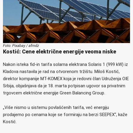
Foto: Pixabay / afrndz
Kostić: Cene električne energije veoma niske
Nakon isteka fid-in tarifa solarna elektrana Solaris 1 (999 kW) iz
Kladova nastavila je rad na otvorenom tržištu. Miloš Kostić,
direktor kompanije MT-KOMEX koja je redovni član Udruženja OIE
Srbija, objašnjava da je 18. marta potpisan ugovor sa privatnim
trgovcem električne energije Green Balancing Group.
„Više nismo u sistemu povlašćenih tarifa, već energiju
prodajemo po cenama koje se formiraju na berzi SEEPEX“, kaže
Kostić.