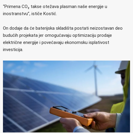
“Primena CO₂ takse otežava plasman naše energije u
inostranstvu”, ističe Kostić.
On dodaje da će baterijska skladišta postati neizostavan deo
budućih projekata jer omogućavaju optimizaciju prodaje
električne energije i povećavaju ekonomsku isplativost
investicija.