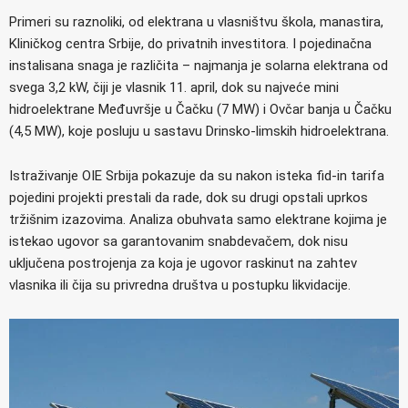
Primeri su raznoliki, od elektrana u vlasništvu škola, manastira,
Kliničkog centra Srbije, do privatnih investitora. I pojedinačna
instalisana snaga je različita – najmanja je solarna elektrana od
svega 3,2 kW, čiji je vlasnik 11. april, dok su najveće mini
hidroelektrane Međuvršje u Čačku (7 MW) i Ovčar banja u Čačku
(4,5 MW), koje posluju u sastavu Drinsko-limskih hidroelektrana.
Istraživanje OIE Srbija pokazuje da su nakon isteka fid-in tarifa
pojedini projekti prestali da rade, dok su drugi opstali uprkos
tržišnim izazovima. Analiza obuhvata samo elektrane kojima je
istekao ugovor sa garantovanim snabdevačem, dok nisu
uključena postrojenja za koja je ugovor raskinut na zahtev
vlasnika ili čija su privredna društva u postupku likvidacije.