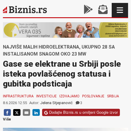
NAJVIŠE MALIH HIDROELEKTRANA, UKUPNO 28 SA
INSTALISANOM SNAGOM OKO 23 MW
Gase se elektrane u Srbiji posle
isteka povlašćenog statusa i
gubitka podsticaja
INFRASTRUKTURA
INVESTICIJE
IZDVAJAMO
POSLOVANJE
SRBIJA
8.6.2026 12:55
Autor:
Jelena Stjepanović
3
Dodajte Biznis.rs u omiljeni Google izvor
Više