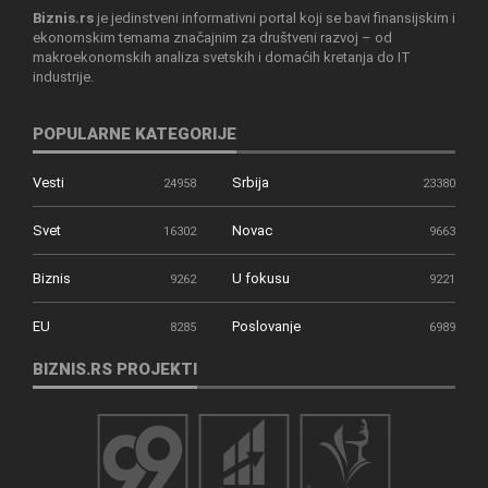
Biznis.rs
je jedinstveni informativni portal koji se bavi finansijskim i
ekonomskim temama značajnim za društveni razvoj – od
makroekonomskih analiza svetskih i domaćih kretanja do IT
industrije.
POPULARNE KATEGORIJE
Vesti
Srbija
24958
23380
Svet
Novac
16302
9663
Biznis
U fokusu
9262
9221
EU
Poslovanje
8285
6989
BIZNIS.RS PROJEKTI