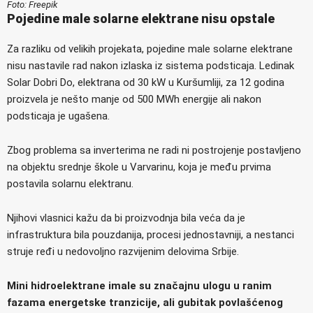
Foto: Freepik
Pojedine male solarne elektrane nisu opstale
Za razliku od velikih projekata, pojedine male solarne elektrane
nisu nastavile rad nakon izlaska iz sistema podsticaja. Ledinak
Solar Dobri Do, elektrana od 30 kW u Kuršumliji, za 12 godina
proizvela je nešto manje od 500 MWh energije ali nakon
podsticaja je ugašena.
Zbog problema sa inverterima ne radi ni postrojenje postavljeno
na objektu srednje škole u Varvarinu, koja je među prvima
postavila solarnu elektranu.
Njihovi vlasnici kažu da bi proizvodnja bila veća da je
infrastruktura bila pouzdanija, procesi jednostavniji, a nestanci
struje ređi u nedovoljno razvijenim delovima Srbije.
Mini hidroelektrane imale su značajnu ulogu u ranim
fazama energetske tranzicije, ali gubitak povlašćenog