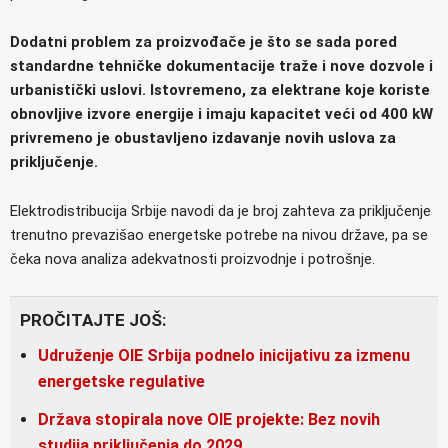
Dodatni problem za proizvođače je što se sada pored
standardne tehničke dokumentacije traže i nove dozvole i
urbanistički uslovi. Istovremeno, za elektrane koje koriste
obnovljive izvore energije i imaju kapacitet veći od 400 kW
privremeno je obustavljeno izdavanje novih uslova za
priključenje.
Elektrodistribucija Srbije navodi da je broj zahteva za priključenje
trenutno prevazišao energetske potrebe na nivou države, pa se
čeka nova analiza adekvatnosti proizvodnje i potrošnje.
PROČITAJTE JOŠ:
Udruženje OIE Srbija podnelo inicijativu za izmenu
energetske regulative
Država stopirala nove OIE projekte: Bez novih
studija priključenja do 2029.