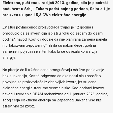
Elektrana, puštena u rad još 2013. godine, bila je pionirski
poduhvat u Srbiji. Tokom podsticajnog perioda, Solaris 1 je
proizveo ukupno 15,3 GWh električne energije.
„Status povlašćenog proizvođača trajao je 12 godina i
omogućio da se investicija isplati u roku od sedam do osam
godina“, navodi Kostić i dodaje da nije planirana zamena panela
niti takozvani „repowering“, ali da su nakon deset godina
zamenjeni pojedini inverteri kako bi se osvežila konverzija
energije.
Na pitanje da li tržišne cene omogućavaju održivo poslovanje
bez subvencija, Kostić odgovara da okolnosti nisu naročito
povoljne za proizvođače iz obnovljivih izvora, jer su cene
električne energije trenutno veoma niske. Kao dodatni izazov
navodi i uvođenje CBAM mehanizma od 1. januara 2026. godine,
zbog čega električna energija sa Zapadnog Balkana više nije
atraktivna za izvoz.