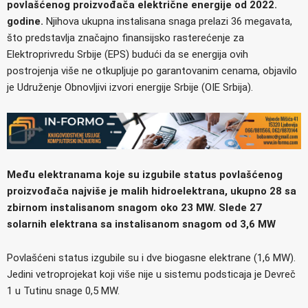
povlašćenog proizvođača električne energije od 2022.
godine.
Njihova ukupna instalisana snaga prelazi 36 megavata,
što predstavlja značajno finansijsko rasterećenje za
Elektroprivredu Srbije (EPS) budući da se energija ovih
postrojenja više ne otkupljuje po garantovanim cenama, objavilo
je Udruženje Obnovljivi izvori energije Srbije (OIE Srbija).
Među elektranama koje su izgubile status povlašćenog
proizvođača najviše je malih hidroelektrana, ukupno 28 sa
zbirnom instalisanom snagom oko 23 MW. Slede 27
solarnih elektrana sa instalisanom snagom od 3,6 MW
Povlašćeni status izgubile su i dve biogasne elektrane (1,6 MW).
Jedini vetroprojekat koji više nije u sistemu podsticaja je Devreč
1 u Tutinu snage 0,5 MW.