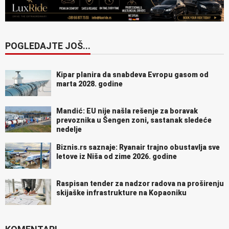
POGLEDAJTE JOŠ...
Kipar planira da snabdeva Evropu gasom od
marta 2028. godine
Mandić: EU nije našla rešenje za boravak
prevoznika u Šengen zoni, sastanak sledeće
nedelje
Biznis.rs saznaje: Ryanair trajno obustavlja sve
letove iz Niša od zime 2026. godine
Raspisan tender za nadzor radova na proširenju
skijaške infrastrukture na Kopaoniku