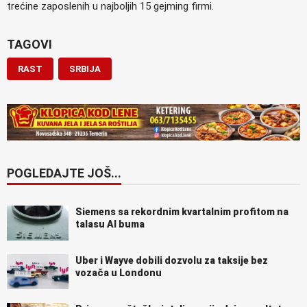
trećine zaposlenih u najboljih 15 gejming firmi.
TAGOVI
RAST
SRBIJA
POGLEDAJTE JOŠ...
Siemens sa rekordnim kvartalnim profitom na
talasu AI buma
Uber i Wayve dobili dozvolu za taksije bez
vozača u Londonu