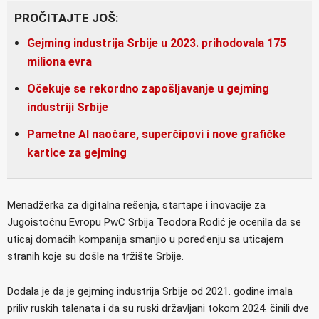
PROČITAJTE JOŠ:
Gejming industrija Srbije u 2023. prihodovala 175
miliona evra
Očekuje se rekordno zapošljavanje u gejming
industriji Srbije
Pametne AI naočare, superčipovi i nove grafičke
kartice za gejming
Menadžerka za digitalna rešenja, startape i inovacije za
Jugoistočnu Evropu PwC Srbija Teodora Rodić je ocenila da se
uticaj domaćih kompanija smanjio u poređenju sa uticajem
stranih koje su došle na tržište Srbije.
Dodala je da je gejming industrija Srbije od 2021. godine imala
priliv ruskih talenata i da su ruski državljani tokom 2024. činili dve