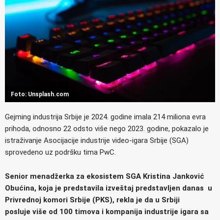
Foto: Unsplash.com
Gejming industrija Srbije je 2024. godine imala 214 miliona evra
prihoda, odnosno 22 odsto više nego 2023. godine, pokazalo je
istraživanje Asocijacije industrije video-igara Srbije (SGA)
sprovedeno uz podršku tima PwC.
Senior menadžerka za ekosistem SGA Kristina Janković
Obućina, koja je predstavila izveštaj predstavljen danas u
Privrednoj komori Srbije (PKS), rekla je da u Srbiji
posluje više od 100 timova i kompanija industrije igara sa