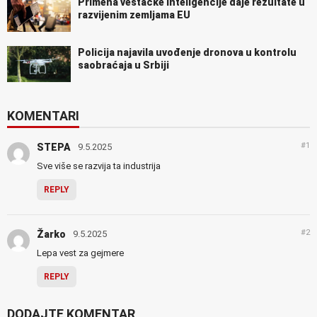
Primena veštačke inteligencije daje rezultate u
razvijenim zemljama EU
Policija najavila uvođenje dronova u kontrolu
saobraćaja u Srbiji
KOMENTARI
#1
STEPA
9.5.2025
Sve više se razvija ta industrija
REPLY
#2
Žarko
9.5.2025
Lepa vest za gejmere
REPLY
DODAJTE KOMENTAR