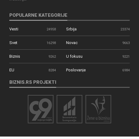
POPULARNE KATEGORIJE
Vesti
Srbija
24958
23374
Svet
Novac
16298
9663
Biznis
U fokusu
9262
9221
EU
Poslovanje
8284
6984
BIZNIS.RS PROJEKTI