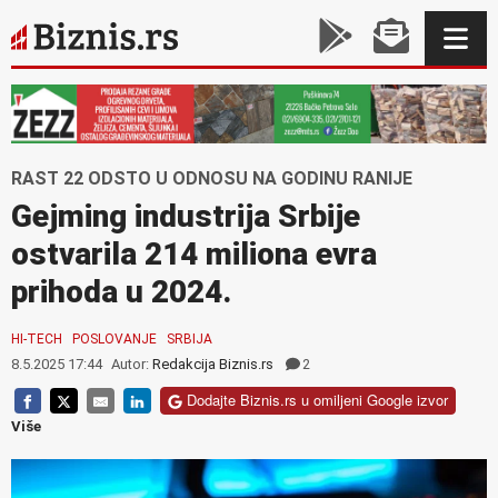
RAST 22 ODSTO U ODNOSU NA GODINU RANIJE
Gejming industrija Srbije
ostvarila 214 miliona evra
prihoda u 2024.
HI-TECH
POSLOVANJE
SRBIJA
8.5.2025 17:44
Autor:
Redakcija Biznis.rs
2
Dodajte Biznis.rs u omiljeni Google izvor
Više