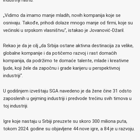
„Vidimo da imamo manje mladih, novih kompanija koje se
osnivaju. Takođe, prihodi dolaze mnogo manje od firmi, koje su
većinski u srpskom vlasništvu“, istakao je Jovanović-Džaril.
Rekao je da je cilj „da Srbija ostane aktivna destinacija za velike,
globalne kompanije i da potičemo razvoj i rast domaćih
kompanija, da podržimo te domaće talente, mlade i kreativne
ljude, koji žele da započnu i grade karijeru u perspektivnoj
industriji“.
U godišnjem izveštaju SGA navedeno je da žene čine 31 odsto
zaposlenih u gejming industriji i predvode trećinu svih timova u
toj industriji.
Igre koje nastaju u Srbiji preuzete su skoro 300 miliona puta,
tokom 2024. godine su objavljene 44 nove igre, a 84 je u razvoju.