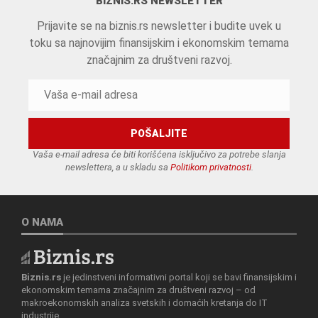
BIZNIS.RS NEWSLETTER
Prijavite se na biznis.rs newsletter i budite uvek u
toku sa najnovijim finansijskim i ekonomskim temama
značajnim za društveni razvoj.
Vaša e-mail adresa će biti korišćena isključivo za potrebe slanja
newslettera, a u skladu sa
Politikom privatnosti
.
O NAMA
Biznis.rs
je jedinstveni informativni portal koji se bavi finansijskim i
ekonomskim temama značajnim za društveni razvoj – od
makroekonomskih analiza svetskih i domaćih kretanja do IT
industrije.