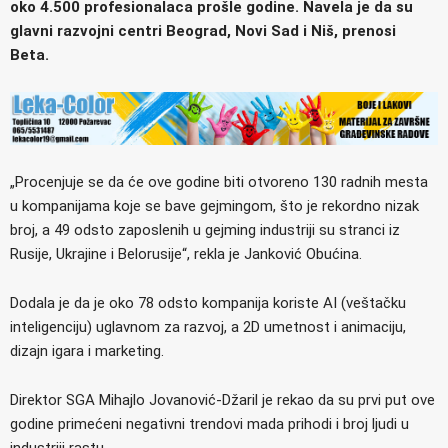
oko 4.500 profesionalaca prošle godine. Navela je da su
glavni razvojni centri Beograd, Novi Sad i Niš, prenosi
Beta.
„Procenjuje se da će ove godine biti otvoreno 130 radnih mesta
u kompanijama koje se bave gejmingom, što je rekordno nizak
broj, a 49 odsto zaposlenih u gejming industriji su stranci iz
Rusije, Ukrajine i Belorusije“, rekla je Janković Obućina.
Dodala je da je oko 78 odsto kompanija koriste AI (veštačku
inteligenciju) uglavnom za razvoj, a 2D umetnost i animaciju,
dizajn igara i marketing.
Direktor SGA Mihajlo Jovanović-Džaril je rekao da su prvi put ove
godine primećeni negativni trendovi mada prihodi i broj ljudi u
industriji rastu.