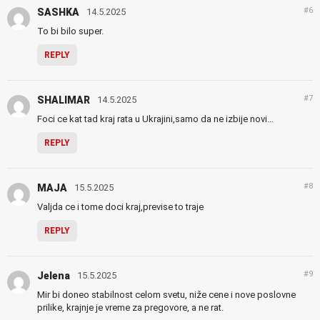
#6
SASHKA
14.5.2025
To bi bilo super.
REPLY
#7
SHALIMAR
14.5.2025
Foci ce kat tad kraj rata u Ukrajini,samo da ne izbije novi…
REPLY
#8
MAJA
15.5.2025
Valjda ce i tome doci kraj,previse to traje
REPLY
#9
Jelena
15.5.2025
Mir bi doneo stabilnost celom svetu, niže cene i nove poslovne
prilike, krajnje je vreme za pregovore, a ne rat.