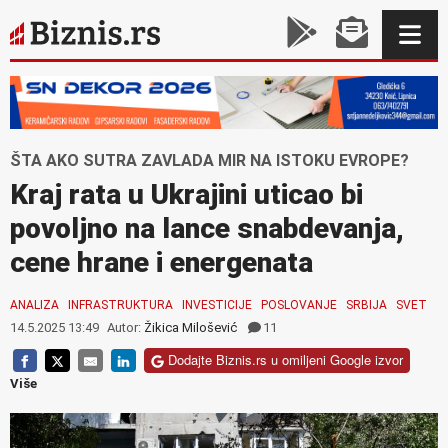
ŠTA AKO SUTRA ZAVLADA MIR NA ISTOKU EVROPE?
Kraj rata u Ukrajini uticao bi
povoljno na lance snabdevanja,
cene hrane i energenata
ANALIZA
INFRASTRUKTURA
INVESTICIJE
POSLOVANJE
SRBIJA
SVET
14.5.2025 13:49
Autor:
Žikica Milošević
11
Dodajte Biznis.rs u omiljeni Google izvor
Više