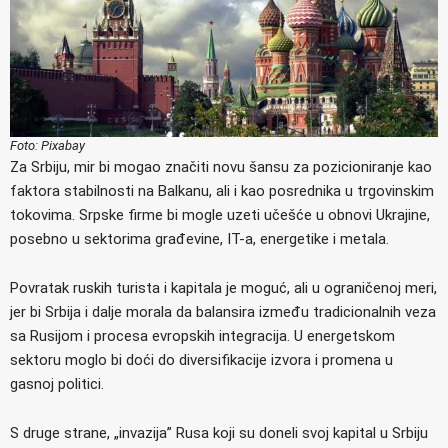
Foto: Pixabay
Za Srbiju, mir bi mogao značiti novu šansu za pozicioniranje kao
faktora stabilnosti na Balkanu, ali i kao posrednika u trgovinskim
tokovima. Srpske firme bi mogle uzeti učešće u obnovi Ukrajine,
posebno u sektorima građevine, IT-a, energetike i metala.
Povratak ruskih turista i kapitala je moguć, ali u ograničenoj meri,
jer bi Srbija i dalje morala da balansira između tradicionalnih veza
sa Rusijom i procesa evropskih integracija. U energetskom
sektoru moglo bi doći do diversifikacije izvora i promena u
gasnoj politici.
S druge strane, „invazija” Rusa koji su doneli svoj kapital u Srbiju