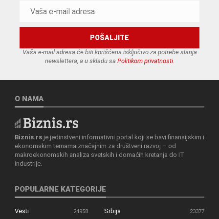
Vaša e-mail adresa će biti korišćena isključivo za potrebe slanja
newslettera, a u skladu sa
Politikom privatnosti
.
O NAMA
Biznis.rs
je jedinstveni informativni portal koji se bavi finansijskim i
ekonomskim temama značajnim za društveni razvoj – od
makroekonomskih analiza svetskih i domaćih kretanja do IT
industrije.
POPULARNE KATEGORIJE
Vesti
Srbija
24958
23377