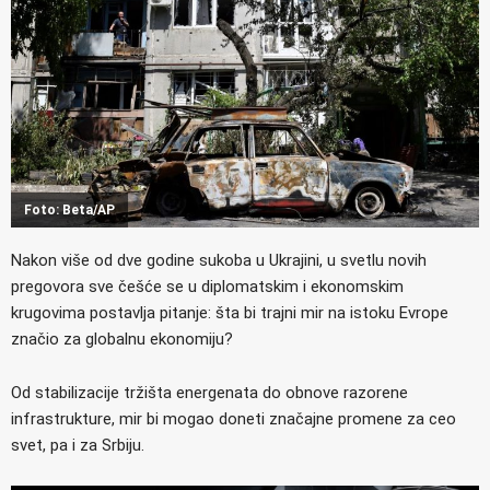
Foto: Beta/AP
Nakon više od dve godine sukoba u Ukrajini, u svetlu novih
pregovora sve češće se u diplomatskim i ekonomskim
krugovima postavlja pitanje: šta bi trajni mir na istoku Evrope
značio za globalnu ekonomiju?
Od stabilizacije tržišta energenata do obnove razorene
infrastrukture, mir bi mogao doneti značajne promene za ceo
svet, pa i za Srbiju.