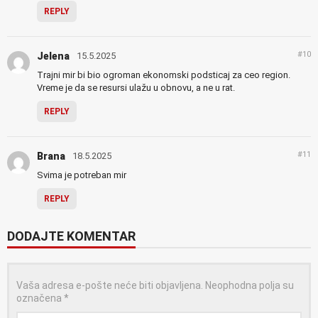
REPLY
#10
Jelena
15.5.2025
Trajni mir bi bio ogroman ekonomski podsticaj za ceo region.
Vreme je da se resursi ulažu u obnovu, a ne u rat.
REPLY
#11
Brana
18.5.2025
Svima je potreban mir
REPLY
DODAJTE KOMENTAR
Vaša adresa e-pošte neće biti objavljena.
Neophodna polja su
označena
*