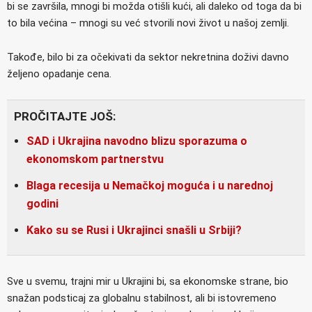
bi se završila, mnogi bi možda otišli kući, ali daleko od toga da bi
to bila većina – mnogi su već stvorili novi život u našoj zemlji.
Takođe, bilo bi za očekivati da sektor nekretnina doživi davno
željeno opadanje cena.
PROČITAJTE JOŠ:
SAD i Ukrajina navodno blizu sporazuma o
ekonomskom partnerstvu
Blaga recesija u Nemačkoj moguća i u narednoj
godini
Kako su se Rusi i Ukrajinci snašli u Srbiji?
Sve u svemu, trajni mir u Ukrajini bi, sa ekonomske strane, bio
snažan podsticaj za globalnu stabilnost, ali bi istovremeno