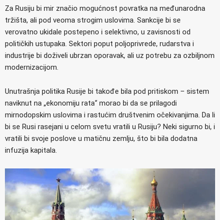
Za Rusiju bi mir značio mogućnost povratka na međunarodna
tržišta, ali pod veoma strogim uslovima. Sankcije bi se
verovatno ukidale postepeno i selektivno, u zavisnosti od
političkih ustupaka. Sektori poput poljoprivrede, rudarstva i
industrije bi doživeli ubrzan oporavak, ali uz potrebu za ozbiljnom
modernizacijom.
Unutrašnja politika Rusije bi takođe bila pod pritiskom – sistem
naviknut na „ekonomiju rata“ morao bi da se prilagodi
mirnodopskim uslovima i rastućim društvenim očekivanjima. Da li
bi se Rusi rasejani u celom svetu vratili u Rusiju? Neki sigurno bi, i
vratili bi svoje poslove u matičnu zemlju, što bi bila dodatna
infuzija kapitala.