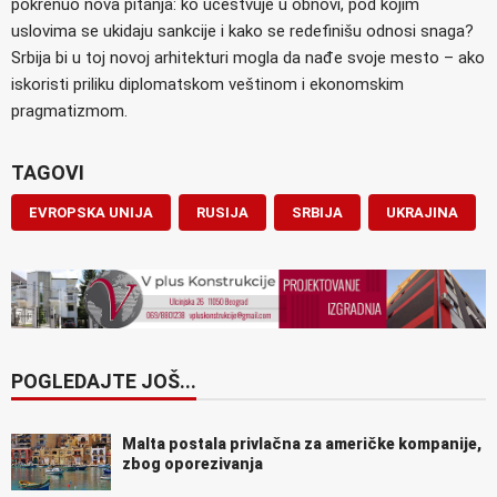
pokrenuo nova pitanja: ko učestvuje u obnovi, pod kojim
uslovima se ukidaju sankcije i kako se redefinišu odnosi snaga?
Srbija bi u toj novoj arhitekturi mogla da nađe svoje mesto – ako
iskoristi priliku diplomatskom veštinom i ekonomskim
pragmatizmom.
TAGOVI
EVROPSKA UNIJA
RUSIJA
SRBIJA
UKRAJINA
POGLEDAJTE JOŠ...
Malta postala privlačna za američke kompanije,
zbog oporezivanja