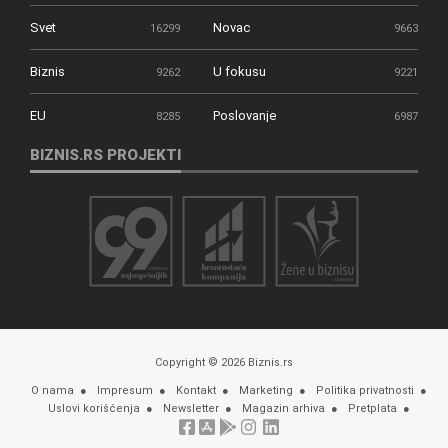
Svet
Novac
16299
9663
Biznis
U fokusu
9262
9221
EU
Poslovanje
8285
6987
BIZNIS.RS PROJEKTI
Copyright © 2026 Biznis.rs
O nama
Impresum
Kontakt
Marketing
Politika privatnosti
Uslovi korišćenja
Newsletter
Magazin arhiva
Pretplata