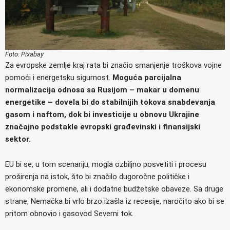
Foto: Pixabay
Za evropske zemlje kraj rata bi značio smanjenje troškova vojne
pomoći i energetsku sigurnost.
Moguća parcijalna
normalizacija odnosa sa Rusijom – makar u domenu
energetike – dovela bi do stabilnijih tokova snabdevanja
gasom i naftom, dok bi investicije u obnovu Ukrajine
značajno podstakle evropski građevinski i finansijski
sektor.
EU bi se, u tom scenariju, mogla ozbiljno posvetiti i procesu
proširenja na istok, što bi značilo dugoročne političke i
ekonomske promene, ali i dodatne budžetske obaveze. Sa druge
strane, Nemačka bi vrlo brzo izašla iz recesije, naročito ako bi se
pritom obnovio i gasovod Severni tok.