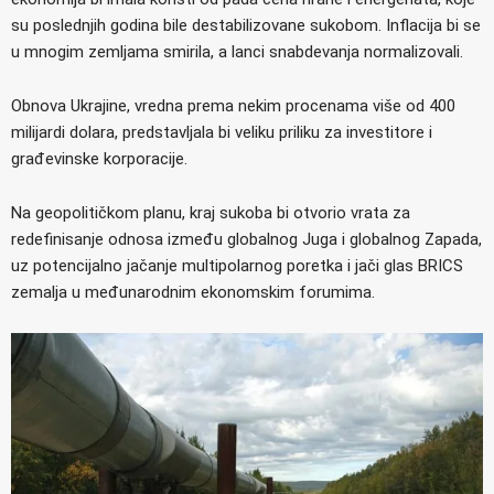
su poslednjih godina bile destabilizovane sukobom. Inflacija bi se
u mnogim zemljama smirila, a lanci snabdevanja normalizovali.
Obnova Ukrajine, vredna prema nekim procenama više od 400
milijardi dolara, predstavljala bi veliku priliku za investitore i
građevinske korporacije.
Na geopolitičkom planu, kraj sukoba bi otvorio vrata za
redefinisanje odnosa između globalnog Juga i globalnog Zapada,
uz potencijalno jačanje multipolarnog poretka i jači glas BRICS
zemalja u međunarodnim ekonomskim forumima.