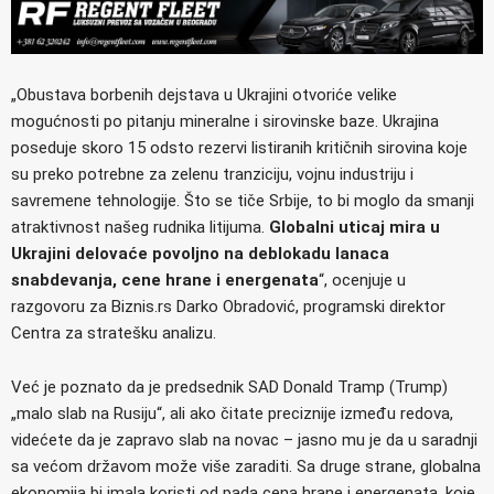
„Obustava borbenih dejstava u Ukrajini otvoriće velike
mogućnosti po pitanju mineralne i sirovinske baze. Ukrajina
poseduje skoro 15 odsto rezervi listiranih kritičnih sirovina koje
su preko potrebne za zelenu tranziciju, vojnu industriju i
savremene tehnologije. Što se tiče Srbije, to bi moglo da smanji
atraktivnost našeg rudnika litijuma.
Globalni uticaj mira u
Ukrajini delovaće povoljno na deblokadu lanaca
snabdevanja, cene hrane i energenata
“, ocenjuje u
razgovoru za Biznis.rs Darko Obradović, programski direktor
Centra za stratešku analizu.
Već je poznato da je predsednik SAD Donald Tramp (Trump)
„malo slab na Rusiju“, ali ako čitate preciznije između redova,
videćete da je zapravo slab na novac – jasno mu je da u saradnji
sa većom državom može više zaraditi. Sa druge strane, globalna
ekonomija bi imala koristi od pada cena hrane i energenata, koje