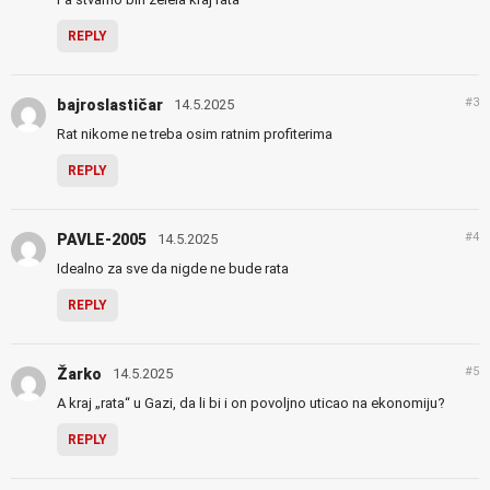
REPLY
#3
bajroslastičar
14.5.2025
Rat nikome ne treba osim ratnim profiterima
REPLY
#4
PAVLE-2005
14.5.2025
Idealno za sve da nigde ne bude rata
REPLY
#5
Žarko
14.5.2025
A kraj „rata“ u Gazi, da li bi i on povoljno uticao na ekonomiju?
REPLY