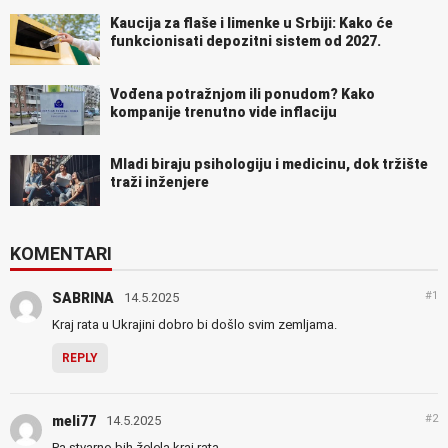
Kaucija za flaše i limenke u Srbiji: Kako će
funkcionisati depozitni sistem od 2027.
Vođena potražnjom ili ponudom? Kako
kompanije trenutno vide inflaciju
Mladi biraju psihologiju i medicinu, dok tržište
traži inženjere
KOMENTARI
#1
SABRINA
14.5.2025
Kraj rata u Ukrajini dobro bi došlo svim zemljama.
REPLY
#2
meli77
14.5.2025
Pa stvarno bih želela kraj rata