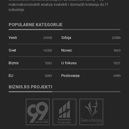
makroekonomskih analiza svetskih i domaćih kretanja do IT
industrije.
POPULARNE KATEGORIJE
Vesti
Srbija
24958
23380
Svet
Novac
16302
9663
Biznis
U fokusu
9262
9221
EU
Poslovanje
8285
6989
BIZNIS.RS PROJEKTI