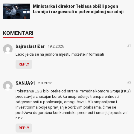
Ministarka i direktor Teklasa obišli pogon
Leonija i razgovarali o potencijalnoj saradnji
KOMENTARI
#1
bajroslastičar
19.2.2026
Lepo je da se na jednom mjestu možete informisati
REPLY
#2
SANJA91
2.3.2026
Pokretanje ESG biblioteke od strane Privredne komore Srbije (PKS)
predstavlja značajan korak ka unapređenju transparentnosti i
odgovornosti u poslovanju, omogućavajući kompanijama i
investitorima bolje upravljanje održivim praksama, čime se
podržava dugoročna konkurentska prednost i smanjuje poslovni
rizik.
REPLY