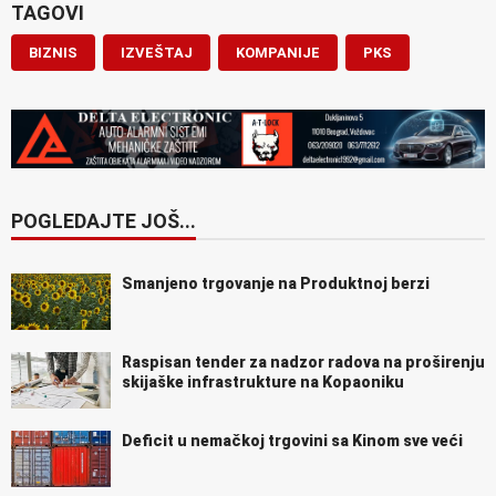
TAGOVI
BIZNIS
IZVEŠTAJ
KOMPANIJE
PKS
POGLEDAJTE JOŠ...
Smanjeno trgovanje na Produktnoj berzi
Raspisan tender za nadzor radova na proširenju
skijaške infrastrukture na Kopaoniku
Deficit u nemačkoj trgovini sa Kinom sve veći