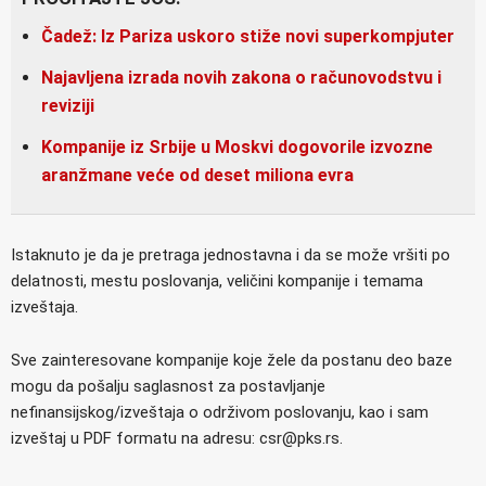
Čadež: Iz Pariza uskoro stiže novi superkompjuter
Najavljena izrada novih zakona o računovodstvu i
reviziji
Kompanije iz Srbije u Moskvi dogovorile izvozne
aranžmane veće od deset miliona evra
Istaknuto je da je pretraga jednostavna i da se može vršiti po
delatnosti, mestu poslovanja, veličini kompanije i temama
izveštaja.
Sve zainteresovane kompanije koje žele da postanu deo baze
mogu da pošalju saglasnost za postavljanje
nefinansijskog/izveštaja o održivom poslovanju, kao i sam
izveštaj u PDF formatu na adresu: csr@pks.rs.