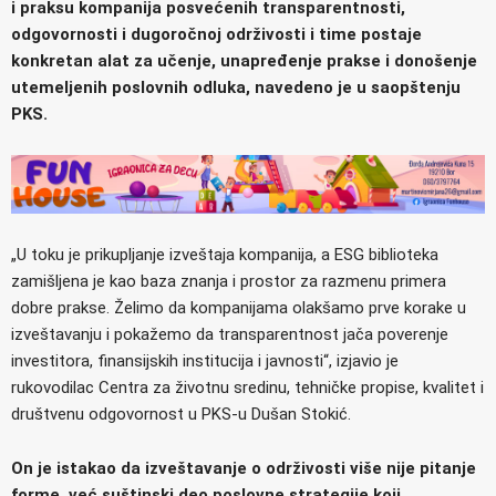
i praksu kompanija posvećenih transparentnosti,
odgovornosti i dugoročnoj održivosti i time postaje
konkretan alat za učenje, unapređenje prakse i donošenje
utemeljenih poslovnih odluka, navedeno je u saopštenju
PKS.
„U toku je prikupljanje izveštaja kompanija, a ESG biblioteka
zamišljena je kao baza znanja i prostor za razmenu primera
dobre prakse. Želimo da kompanijama olakšamo prve korake u
izveštavanju i pokažemo da transparentnost jača poverenje
investitora, finansijskih institucija i javnosti“, izjavio je
rukovodilac Centra za životnu sredinu, tehničke propise, kvalitet i
društvenu odgovornost u PKS-u Dušan Stokić.
On je istakao da izveštavanje o održivosti više nije pitanje
forme, već suštinski deo poslovne strategije koji