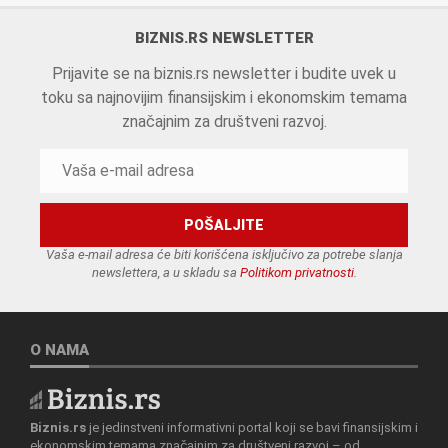
BIZNIS.RS NEWSLETTER
Prijavite se na biznis.rs newsletter i budite uvek u
toku sa najnovijim finansijskim i ekonomskim temama
značajnim za društveni razvoj.
Vaša e-mail adresa će biti korišćena isključivo za potrebe slanja
newslettera, a u skladu sa
Politikom privatnosti
.
O NAMA
Biznis.rs
je jedinstveni informativni portal koji se bavi finansijskim i
ekonomskim temama značajnim za društveni razvoj – od