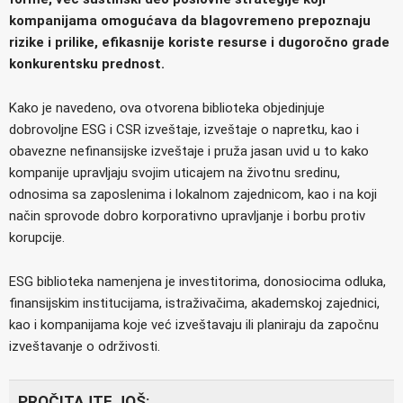
kompanijama omogućava da blagovremeno prepoznaju
rizike i prilike, efikasnije koriste resurse i dugoročno grade
konkurentsku prednost.
Kako je navedeno, ova otvorena biblioteka objedinjuje
dobrovoljne ESG i CSR izveštaje, izveštaje o napretku, kao i
obavezne nefinansijske izveštaje i pruža jasan uvid u to kako
kompanije upravljaju svojim uticajem na životnu sredinu,
odnosima sa zaposlenima i lokalnom zajednicom, kao i na koji
način sprovode dobro korporativno upravljanje i borbu protiv
korupcije.
ESG biblioteka namenjena je investitorima, donosiocima odluka,
finansijskim institucijama, istraživačima, akademskoj zajednici,
kao i kompanijama koje već izveštavaju ili planiraju da započnu
izveštavanje o održivosti.
PROČITAJTE JOŠ: