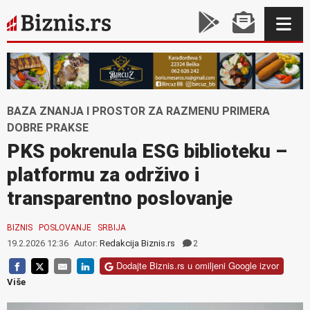
BAZA ZNANJA I PROSTOR ZA RAZMENU PRIMERA
DOBRE PRAKSE
PKS pokrenula ESG biblioteku –
platformu za održivo i
transparentno poslovanje
BIZNIS
POSLOVANJE
SRBIJA
19.2.2026 12:36
Autor:
Redakcija Biznis.rs
2
Dodajte Biznis.rs u omiljeni Google izvor
Više