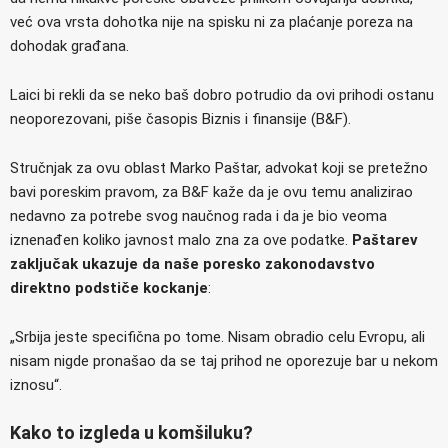
već ova vrsta dohotka nije na spisku ni za plaćanje poreza na
dohodak građana.
Laici bi rekli da se neko baš dobro potrudio da ovi prihodi ostanu
neoporezovani, piše časopis Biznis i finansije (B&F).
Stručnjak za ovu oblast Marko Paštar, advokat koji se pretežno
bavi poreskim pravom, za B&F kaže da je ovu temu analizirao
nedavno za potrebe svog naučnog rada i da je bio veoma
iznenađen koliko javnost malo zna za ove podatke.
Paštarev
zaključak ukazuje da naše poresko zakonodavstvo
direktno podstiče kockanje
:
„Srbija jeste specifična po tome. Nisam obradio celu Evropu, ali
nisam nigde pronašao da se taj prihod ne oporezuje bar u nekom
iznosu“.
Kako to izgleda u komšiluku?