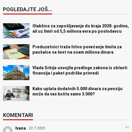
POGLEDAJTE JOŠ...
Olakšice za zapošljavanje do kraja 2028. godine,
ali uz limit od 5,5 miliona evra po poslodavcu
Preduzetnici traže hitno povećanje limita za
paušalce sa šest na osam miliona dinara
Vlada Srbije usvojila predloge zakona iz oblasti
finansija i paket podrške privredi
Kako uplata dodatnih 5.000 dinara za penziju
može da vas košta samo 3.000?
KOMENTARI
#1
Ivana
22.7.2025