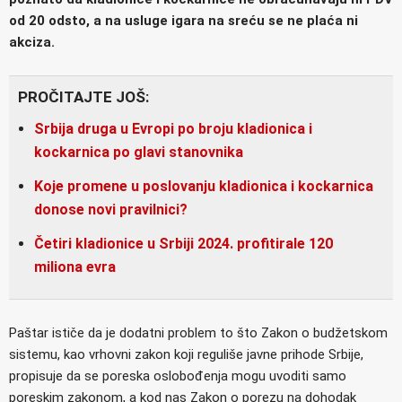
od 20 odsto, a na usluge igara na sreću se ne plaća ni
akciza.
PROČITAJTE JOŠ:
Srbija druga u Evropi po broju kladionica i
kockarnica po glavi stanovnika
Koje promene u poslovanju kladionica i kockarnica
donose novi pravilnici?
Četiri kladionice u Srbiji 2024. profitirale 120
miliona evra
Paštar ističe da je dodatni problem to što Zakon o budžetskom
sistemu, kao vrhovni zakon koji reguliše javne prihode Srbije,
propisuje da se poreska oslobođenja mogu uvoditi samo
poreskim zakonom, a kod nas Zakon o porezu na dohodak