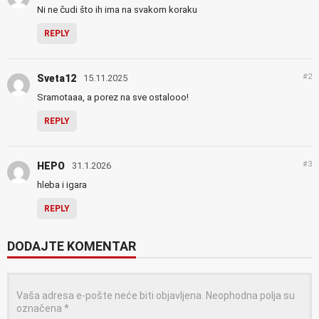
Ni ne čudi što ih ima na svakom koraku
REPLY
#2
Sveta12
15.11.2025
Sramotaaa, a porez na sve ostalooo!
REPLY
#3
HEPO
31.1.2026
hleba i igara
REPLY
DODAJTE KOMENTAR
Vaša adresa e-pošte neće biti objavljena.
Neophodna polja su
označena
*