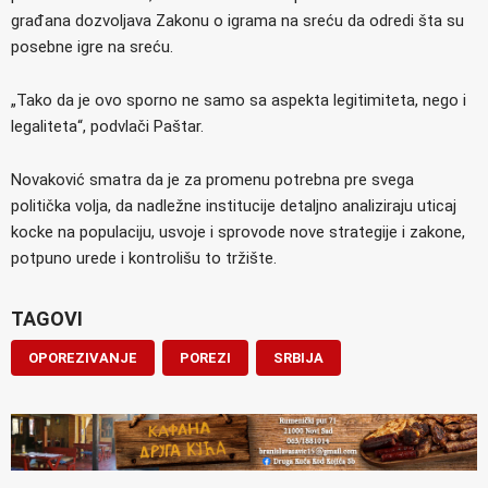
građana dozvoljava Zakonu o igrama na sreću da odredi šta su
posebne igre na sreću.
„Tako da je ovo sporno ne samo sa aspekta legitimiteta, nego i
legaliteta“, podvlači Paštar.
Novaković smatra da je za promenu potrebna pre svega
politička volja, da nadležne institucije detaljno analiziraju uticaj
kocke na populaciju, usvoje i sprovode nove strategije i zakone,
potpuno urede i kontrolišu to tržište.
TAGOVI
OPOREZIVANJE
POREZI
SRBIJA