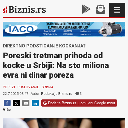
DIREKTNO PODSTICANJE KOCKANJA?
Poreski tretman prihoda od
kocke u Srbiji: Na sto miliona
evra ni dinar poreza
POREZI
POSLOVANJE
SRBIJA
22.7.2025 08:47
Autor:
Redakcija Biznis.rs
3
Dodajte Biznis.rs u omiljeni Google izvor
Više