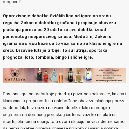
moguće?
Oporezivanje dohotka fizičkih lica od igara na sreću
reguliše Zakon o dohotku građana i propisuje obavezu
plaćanja poreza od 20 odsto za sve dobitke iznad
pomenutog neoporezivog iznosa. Međutim, Zakon o
igrama na sreću kaže da to važi samo za klasične igre na
sreću Državne lutrije Srbije. To su lutrija, sportska
prognoza, loto, tombola, bingo i slične igre.
Posebne igre na sreću koje priređuju privatne kockarnice, kazina i
kladionice u potpunosti su oslobođene obaveze plaćanja poreza
na dohodak, bez obzira na visinu dobitka. Iako u mnogim
segmentima domaćeg poreskog sistema važi ko ne plati na
mostu, platiće na ćupriji, to u ovom slučaju ne važi. Jer ne samo
da nema nikakve poreske obaveze prilikom osvajanja dobitka,