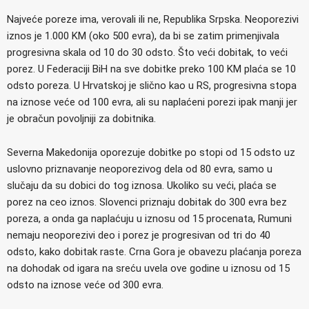
Najveće poreze ima, verovali ili ne, Republika Srpska. Neoporezivi
iznos je 1.000 KM (oko 500 evra), da bi se zatim primenjivala
progresivna skala od 10 do 30 odsto. Što veći dobitak, to veći
porez. U Federaciji BiH na sve dobitke preko 100 KM plaća se 10
odsto poreza. U Hrvatskoj je slično kao u RS, progresivna stopa
na iznose veće od 100 evra, ali su naplaćeni porezi ipak manji jer
je obračun povoljniji za dobitnika.
Severna Makedonija oporezuje dobitke po stopi od 15 odsto uz
uslovno priznavanje neoporezivog dela od 80 evra, samo u
slučaju da su dobici do tog iznosa. Ukoliko su veći, plaća se
porez na ceo iznos. Slovenci priznaju dobitak do 300 evra bez
poreza, a onda ga naplaćuju u iznosu od 15 procenata, Rumuni
nemaju neoporezivi deo i porez je progresivan od tri do 40
odsto, kako dobitak raste. Crna Gora je obavezu plaćanja poreza
na dohodak od igara na sreću uvela ove godine u iznosu od 15
odsto na iznose veće od 300 evra.