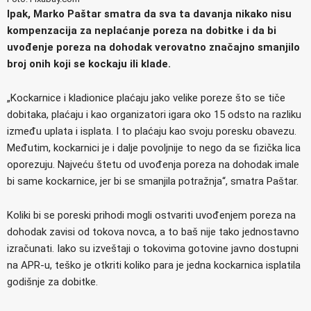
Ipak, Marko Paštar smatra da sva ta davanja nikako nisu
kompenzacija za neplaćanje poreza na dobitke i da bi
uvođenje poreza na dohodak verovatno značajno smanjilo
broj onih koji se kockaju ili klade.
„Kockarnice i kladionice plaćaju jako velike poreze što se tiče
dobitaka, plaćaju i kao organizatori igara oko 15 odsto na razliku
između uplata i isplata. I to plaćaju kao svoju poresku obavezu.
Međutim, kockarnici je i dalje povoljnije to nego da se fizička lica
oporezuju. Najveću štetu od uvođenja poreza na dohodak imale
bi same kockarnice, jer bi se smanjila potražnja“, smatra Paštar.
Koliki bi se poreski prihodi mogli ostvariti uvođenjem poreza na
dohodak zavisi od tokova novca, a to baš nije tako jednostavno
izračunati. Iako su izveštaji o tokovima gotovine javno dostupni
na APR-u, teško je otkriti koliko para je jedna kockarnica isplatila
godišnje za dobitke.