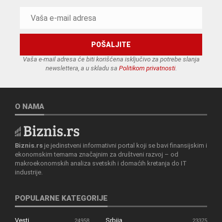
Vaša e-mail adresa će biti korišćena isključivo za potrebe slanja
newslettera, a u skladu sa
Politikom privatnosti
.
O NAMA
Biznis.rs
je jedinstveni informativni portal koji se bavi finansijskim i
ekonomskim temama značajnim za društveni razvoj – od
makroekonomskih analiza svetskih i domaćih kretanja do IT
industrije.
POPULARNE KATEGORIJE
Vesti
Srbija
24958
23375