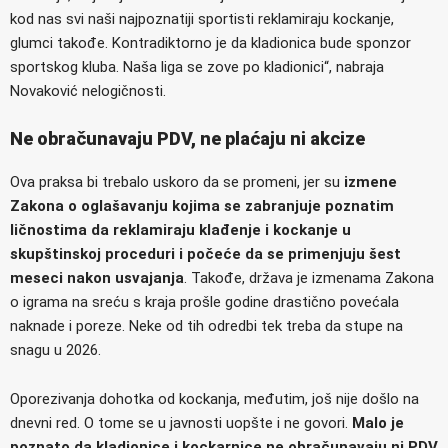
kod nas svi naši najpoznatiji sportisti reklamiraju kockanje,
glumci takođe. Kontradiktorno je da kladionica bude sponzor
sportskog kluba. Naša liga se zove po kladionici“, nabraja
Novaković nelogičnosti.
Ne obračunavaju PDV, ne plaćaju ni akcize
Ova praksa bi trebalo uskoro da se promeni, jer su
izmene
Zakona o oglašavanju kojima se zabranjuje poznatim
ličnostima da reklamiraju klađenje i kockanje u
skupštinskoj proceduri i počeće da se primenjuju šest
meseci nakon usvajanja
. Takođe, država je izmenama Zakona
o igrama na sreću s kraja prošle godine drastično povećala
naknade i poreze. Neke od tih odredbi tek treba da stupe na
snagu u 2026.
Oporezivanja dohotka od kockanja, međutim, još nije došlo na
dnevni red. O tome se u javnosti uopšte i ne govori.
Malo je
poznato da kladionice i kockarnice ne obračunavaju ni PDV