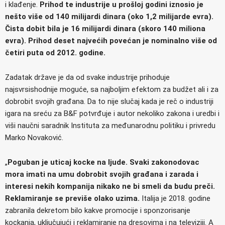
i klađenje.
Prihod te industrije u prošloj godini iznosio je
nešto više od 140 milijardi dinara (oko 1,2 milijarde evra).
Čista dobit bila je 16 milijardi dinara (skoro 140 miliona
evra). Prihod deset najvećih povećan je nominalno više od
četiri puta od 2012. godine.
Zadatak države je da od svake industrije prihoduje
najsvrsishodnije moguće, sa najboljim efektom za budžet ali i za
dobrobit svojih građana. Da to nije slučaj kada je reč o industriji
igara na sreću za B&F potvrđuje i autor nekoliko zakona i uredbi i
viši naučni saradnik Instituta za međunarodnu politiku i privredu
Marko Novaković.
„
Poguban je uticaj kocke na ljude. Svaki zakonodovac
mora imati na umu dobrobit svojih građana i zarada i
interesi nekih kompanija nikako ne bi smeli da budu preči.
Reklamiranje se previše olako uzima.
Italija je 2018. godine
zabranila dekretom bilo kakve promocije i sponzorisanje
kockanja, uključujući i reklamiranje na dresovima i na televiziji. A