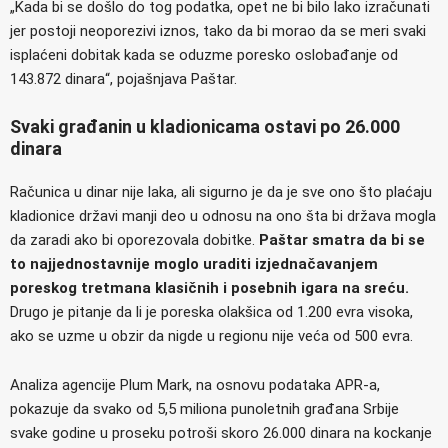
„Kada bi se došlo do tog podatka, opet ne bi bilo lako izračunati
jer postoji neoporezivi iznos, tako da bi morao da se meri svaki
isplaćeni dobitak kada se oduzme poresko oslobađanje od
143.872 dinara“, pojašnjava Paštar.
Svaki građanin u kladionicama ostavi po 26.000
dinara
Računica u dinar nije laka, ali sigurno je da je sve ono što plaćaju
kladionice državi manji deo u odnosu na ono šta bi država mogla
da zaradi ako bi oporezovala dobitke.
Paštar smatra da bi se
to najjednostavnije moglo uraditi izjednačavanjem
poreskog tretmana klasičnih i posebnih igara na sreću.
Drugo je pitanje da li je poreska olakšica od 1.200 evra visoka,
ako se uzme u obzir da nigde u regionu nije veća od 500 evra.
Analiza agencije Plum Mark, na osnovu podataka APR-a,
pokazuje da svako od 5,5 miliona punoletnih građana Srbije
svake godine u proseku potroši skoro 26.000 dinara na kockanje