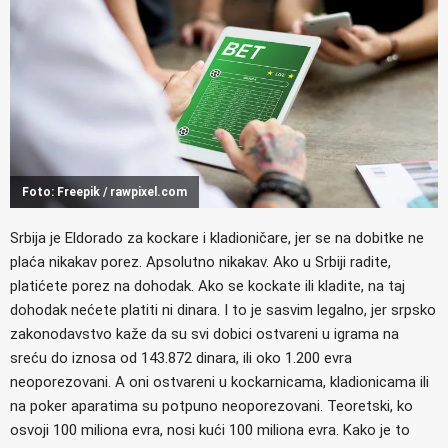
Foto: Freepik / rawpixel.com
Srbija je Eldorado za kockare i kladioničare, jer se na dobitke ne
plaća nikakav porez. Apsolutno nikakav. Ako u Srbiji radite,
platićete porez na dohodak. Ako se kockate ili kladite, na taj
dohodak nećete platiti ni dinara. I to je sasvim legalno, jer srpsko
zakonodavstvo kaže da su svi dobici ostvareni u igrama na
sreću do iznosa od 143.872 dinara, ili oko 1.200 evra
neoporezovani. A oni ostvareni u kockarnicama, kladionicama ili
na poker aparatima su potpuno neoporezovani. Teoretski, ko
osvoji 100 miliona evra, nosi kući 100 miliona evra. Kako je to