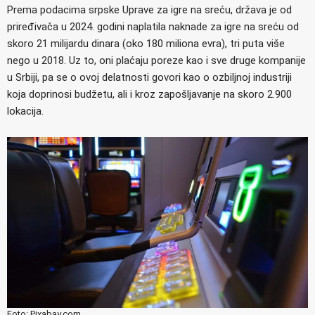
Prema podacima srpske Uprave za igre na sreću, država je od
priređivača u 2024. godini naplatila naknade za igre na sreću od
skoro 21 milijardu dinara (oko 180 miliona evra), tri puta više
nego u 2018. Uz to, oni plaćaju poreze kao i sve druge kompanije
u Srbiji, pa se o ovoj delatnosti govori kao o ozbiljnoj industriji
koja doprinosi budžetu, ali i kroz zapošljavanje na skoro 2.900
lokacija.
Foto: Pixabay.com