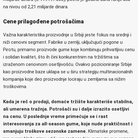
na nivou od 2,21 milijarde dinara.
Cene prilagođene potrošačima
Važna karakteristika proizvodnje u Srbiji jeste fokus na srednji i
niži cenovni segment. Fabrike u zemlji, uključujući pogone u
Pirotu, primarno proizvode gume koje kombinuju prihvatljivu cenu
i solidan kvalitet, što ih čini konkurentnim na tržištima sa
izraženom cenovnom osetljivošću. Ovakvo pozicioniranje Srbije
kao proizvodne baze uklapa se u širu strategiju multinacionalnih
kompanija koje deo proizvodnje lociraju u zemljama sa nižim
troškovima.
Kada je reč o prodaji, domaće tržište karakteriše stabilna,
ali umerena tražnja. Potrošači su i dalje izrazito osetljivi
na cenu. U poslednje vreme primećuje se i rast
interesovanja za all-season gume, koje nude praktičnost i
smanjuju troškove sezonske zamene.
Klimatske promene,