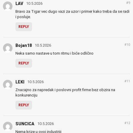
#9
LAV
10.5.2026
Bravo za Tigar vec dugo vazi za uzor i primer kako treba da se radi
i posluje.
REPLY
#10
Bojan18
10.5.2026
Neka samo nastave u tom ritmu i biće odlično
REPLY
#11
LEKI
10.5.2026
Znacajno za napredak i poslovni profit firme bez obzira na
konkurenciju
REPLY
#12
SUNCICA
10.5.2026
Nema krize u ovoj industriji