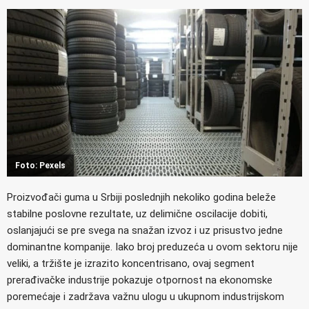
Foto: Pexels
Proizvođači guma u Srbiji poslednjih nekoliko godina beleže
stabilne poslovne rezultate, uz delimične oscilacije dobiti,
oslanjajući se pre svega na snažan izvoz i uz prisustvo jedne
dominantne kompanije. Iako broj preduzeća u ovom sektoru nije
veliki, a tržište je izrazito koncentrisano, ovaj segment
prerađivačke industrije pokazuje otpornost na ekonomske
poremećaje i zadržava važnu ulogu u ukupnom industrijskom