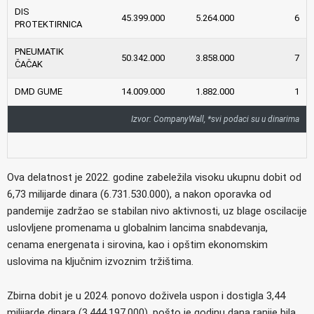
DIS
45.399.000
5.264.000
6
PROTEKTIRNICA
PNEUMATIK
50.342.000
3.858.000
7
ČAČAK
DMD GUME
14.009.000
1.882.000
1
Izvor: CompanyWall, *svi podaci su u dinarima
Ova delatnost je 2022. godine zabeležila visoku ukupnu dobit od
6,73 milijarde dinara (6.731.530.000), a nakon oporavka od
pandemije zadržao se stabilan nivo aktivnosti, uz blage oscilacije
uslovljene promenama u globalnim lancima snabdevanja,
cenama energenata i sirovina, kao i opštim ekonomskim
uslovima na ključnim izvoznim tržištima.
Zbirna dobit je u 2024. ponovo doživela uspon i dostigla 3,44
milijarde dinara (3.444.197.000), pošto je godinu dana ranije bila