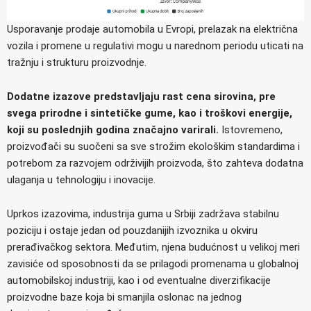
Usporavanje prodaje automobila u Evropi, prelazak na električna
vozila i promene u regulativi mogu u narednom periodu uticati na
tražnju i strukturu proizvodnje.
Dodatne izazove predstavljaju rast cena sirovina, pre
svega prirodne i sintetičke gume, kao i troškovi energije,
koji su poslednjih godina značajno varirali.
Istovremeno,
proizvođači su suočeni sa sve strožim ekološkim standardima i
potrebom za razvojem održivijih proizvoda, što zahteva dodatna
ulaganja u tehnologiju i inovacije.
Uprkos izazovima, industrija guma u Srbiji zadržava stabilnu
poziciju i ostaje jedan od pouzdanijih izvoznika u okviru
prerađivačkog sektora. Međutim, njena budućnost u velikoj meri
zavisiće od sposobnosti da se prilagodi promenama u globalnoj
automobilskoj industriji, kao i od eventualne diverzifikacije
proizvodne baze koja bi smanjila oslonac na jednog