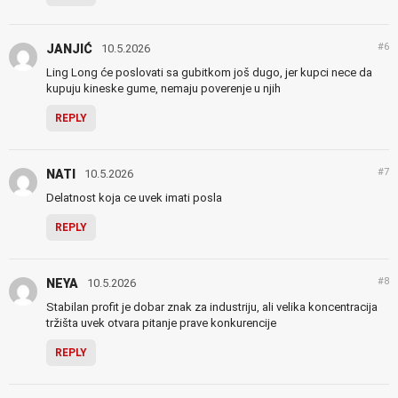
#6
JANJIĆ
10.5.2026
Ling Long će poslovati sa gubitkom još dugo, jer kupci nece da
kupuju kineske gume, nemaju poverenje u njih
REPLY
#7
NATI
10.5.2026
Delatnost koja ce uvek imati posla
REPLY
#8
NEYA
10.5.2026
Stabilan profit je dobar znak za industriju, ali velika koncentracija
tržišta uvek otvara pitanje prave konkurencije
REPLY