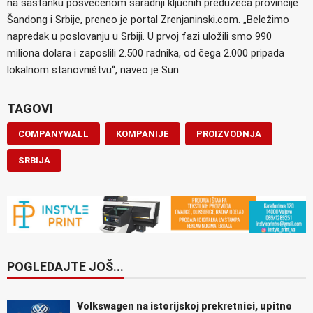
na sastanku posvećenom saradnji ključnih preduzeća provincije
Šandong i Srbije, preneo je portal Zrenjaninski.com. „Beležimo
napredak u poslovanju u Srbiji. U prvoj fazi uložili smo 990
miliona dolara i zaposlili 2.500 radnika, od čega 2.000 pripada
lokalnom stanovništvu“, naveo je Sun.
TAGOVI
COMPANYWALL
KOMPANIJE
PROIZVODNJA
SRBIJA
POGLEDAJTE JOŠ...
Volkswagen na istorijskoj prekretnici, upitno