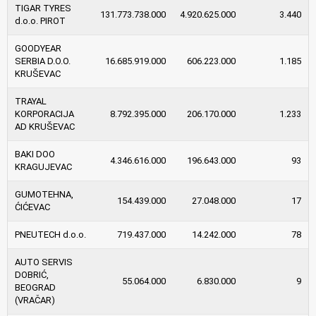
TIGAR TYRES
131.773.738.000
4.920.625.000
3.440
d.o.o. PIROT
GOODYEAR
SERBIA D.O.O.
16.685.919.000
606.223.000
1.185
KRUŠEVAC
TRAYAL
KORPORACIJA
8.792.395.000
206.170.000
1.233
AD KRUŠEVAC
BAKI DOO
4.346.616.000
196.643.000
93
KRAGUJEVAC
GUMOTEHNA,
154.439.000
27.048.000
17
ĆIĆEVAC
PNEUTECH d.o.o.
719.437.000
14.242.000
78
AUTO SERVIS
DOBRIĆ,
55.064.000
6.830.000
9
BEOGRAD
(VRAČAR)