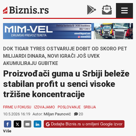
DOK TIGAR TYRES OSTVARUJE DOBIT OD SKORO PET
MILIJARDI DINARA, NOVI IGRAČI JOŠ UVEK
AKUMULIRAJU GUBITKE
Proizvođači guma u Srbiji beleže
stabilan profit u senci visoke
tržišne koncentracije
FIRME U FOKUSU
IZDVAJAMO
POSLOVANJE
SRBIJA
10.5.2026 16:19
Autor:
Miljan Paunović
20
Dodajte Biznis.rs u omiljeni Google izvor
Više