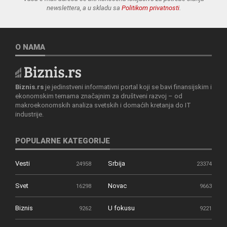
newslettera, a u skladu sa
Politikom privatnosti
.
O NAMA
Biznis.rs
je jedinstveni informativni portal koji se bavi finansijskim i
ekonomskim temama značajnim za društveni razvoj – od
makroekonomskih analiza svetskih i domaćih kretanja do IT
industrije.
POPULARNE KATEGORIJE
Vesti
Srbija
24958
23374
Svet
Novac
16298
9663
Biznis
U fokusu
9262
9221