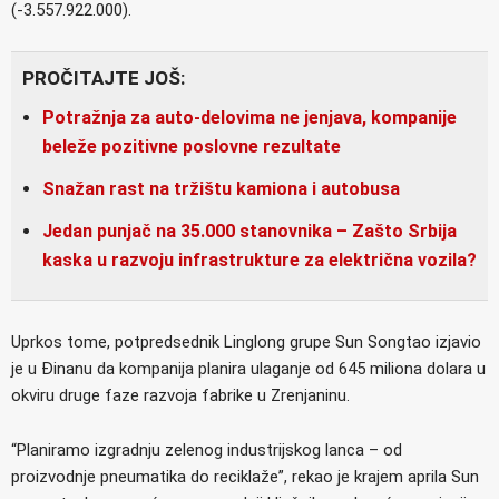
(-3.557.922.000).
PROČITAJTE JOŠ:
Potražnja za auto-delovima ne jenjava, kompanije
beleže pozitivne poslovne rezultate
Snažan rast na tržištu kamiona i autobusa
Jedan punjač na 35.000 stanovnika – Zašto Srbija
kaska u razvoju infrastrukture za električna vozila?
Uprkos tome, potpredsednik Linglong grupe Sun Songtao izjavio
je u Đinanu da kompanija planira ulaganje od 645 miliona dolara u
okviru druge faze razvoja fabrike u Zrenjaninu.
“Planiramo izgradnju zelenog industrijskog lanca – od
proizvodnje pneumatika do reciklaže”, rekao je krajem aprila Sun