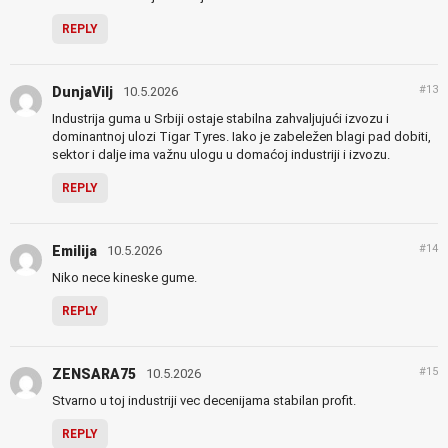
REPLY
#13
DunjaVilj
10.5.2026
Industrija guma u Srbiji ostaje stabilna zahvaljujući izvozu i
dominantnoj ulozi Tigar Tyres. Iako je zabeležen blagi pad dobiti,
sektor i dalje ima važnu ulogu u domaćoj industriji i izvozu.
REPLY
#14
Emilija
10.5.2026
Niko nece kineske gume.
REPLY
#15
ZENSARA75
10.5.2026
Stvarno u toj industriji vec decenijama stabilan profit.
REPLY