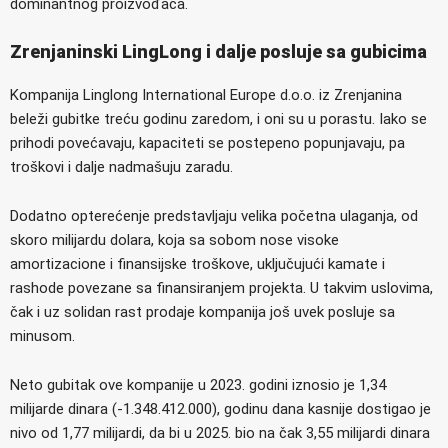
dominantnog proizvođača.
Zrenjaninski LingLong i dalje posluje sa gubicima
Kompanija Linglong International Europe d.o.o. iz Zrenjanina
beleži gubitke treću godinu zaredom, i oni su u porastu. Iako se
prihodi povećavaju, kapaciteti se postepeno popunjavaju, pa
troškovi i dalje nadmašuju zaradu.
Dodatno opterećenje predstavljaju velika početna ulaganja, od
skoro milijardu dolara, koja sa sobom nose visoke
amortizacione i finansijske troškove, uključujući kamate i
rashode povezane sa finansiranjem projekta. U takvim uslovima,
čak i uz solidan rast prodaje kompanija još uvek posluje sa
minusom.
Neto gubitak ove kompanije u 2023. godini iznosio je 1,34
milijarde dinara (-1.348.412.000), godinu dana kasnije dostigao je
nivo od 1,77 milijardi, da bi u 2025. bio na čak 3,55 milijardi dinara