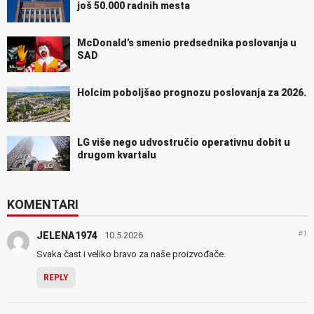
još 50.000 radnih mesta
McDonald’s smenio predsednika poslovanja u
SAD
Holcim poboljšao prognozu poslovanja za 2026.
LG više nego udvostručio operativnu dobit u
drugom kvartalu
KOMENTARI
#1
JELENA1974
10.5.2026
Svaka čast i veliko bravo za naše proizvođače.
REPLY