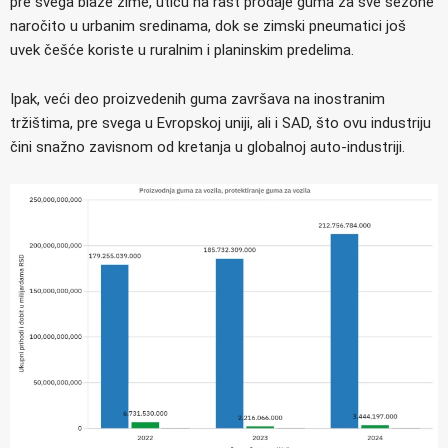
pre svega blaže zime, utiču na rast prodaje guma za sve sezone
naročito u urbanim sredinama, dok se zimski pneumatici još
uvek češće koriste u ruralnim i planinskim predelima.
Ipak, veći deo proizvedenih guma završava na inostranim
tržištima, pre svega u Evropskoj uniji, ali i SAD, što ovu industriju
čini snažno zavisnom od kretanja u globalnoj auto-industriji.