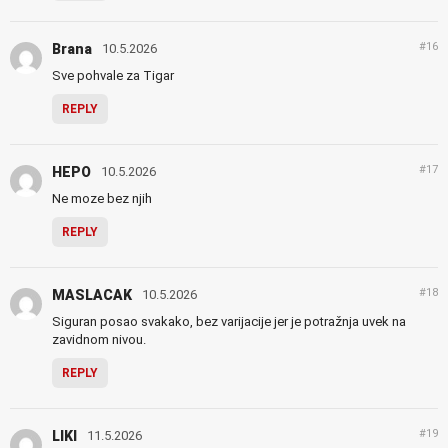
#16
Brana
10.5.2026
Sve pohvale za Tigar
REPLY
#17
HEPO
10.5.2026
Ne moze bez njih
REPLY
#18
MASLACAK
10.5.2026
Siguran posao svakako, bez varijacije jer je potražnja uvek na
zavidnom nivou.
REPLY
#19
LIKI
11.5.2026