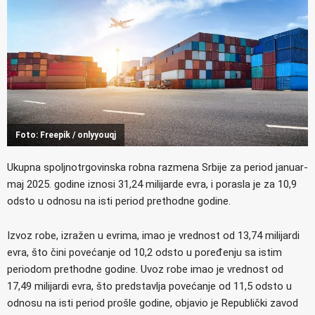
Foto: Freepik / onlyyouqj
Ukupna spoljnotrgovinska robna razmena Srbije za period januar-
maj 2025. godine iznosi 31,24 milijarde evra, i porasla je za 10,9
odsto u odnosu na isti period prethodne godine.
Izvoz robe, izražen u evrima, imao je vrednost od 13,74 milijardi
evra, što čini povećanje od 10,2 odsto u poređenju sa istim
periodom prethodne godine. Uvoz robe imao je vrednost od
17,49 milijardi evra, što predstavlja povećanje od 11,5 odsto u
odnosu na isti period prošle godine, objavio je Republički zavod