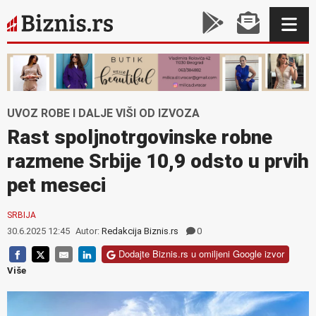
UVOZ ROBE I DALJE VIŠI OD IZVOZA
Rast spoljnotrgovinske robne
razmene Srbije 10,9 odsto u prvih
pet meseci
SRBIJA
30.6.2025 12:45
Autor:
Redakcija Biznis.rs
0
Dodajte Biznis.rs u omiljeni Google izvor
Više