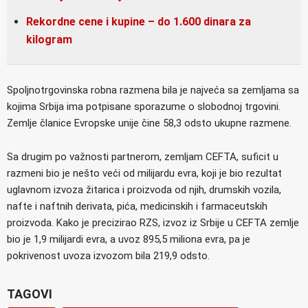
Rekordne cene i kupine – do 1.600 dinara za
kilogram
Spoljnotrgovinska robna razmena bila je najveća sa zemljama sa
kojima Srbija ima potpisane sporazume o slobodnoj trgovini.
Zemlje članice Evropske unije čine 58,3 odsto ukupne razmene.
Sa drugim po važnosti partnerom, zemljam CEFTA, suficit u
razmeni bio je nešto veći od milijardu evra, koji je bio rezultat
uglavnom izvoza žitarica i proizvoda od njih, drumskih vozila,
nafte i naftnih derivata, pića, medicinskih i farmaceutskih
proizvoda. Kako je precizirao RZS, izvoz iz Srbije u CEFTA zemlje
bio je 1,9 milijardi evra, a uvoz 895,5 miliona evra, pa je
pokrivenost uvoza izvozom bila 219,9 odsto.
TAGOVI