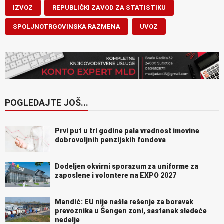
IZVOZ
REPUBLIČKI ZAVOD ZA STATISTIKU
SPOLJNOTRGOVINSKA RAZMENA
UVOZ
POGLEDAJTE JOŠ...
Prvi put u tri godine pala vrednost imovine
dobrovoljnih penzijskih fondova
Dodeljen okvirni sporazum za uniforme za
zaposlene i volontere na EXPO 2027
Mandić: EU nije našla rešenje za boravak
prevoznika u Šengen zoni, sastanak sledeće
nedelje