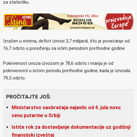
za statistiku.
Izražen u evrima, deficit iznosi 3,7 milijardi, što je povećanje od
16,7 odsto u poređenju sa istim periodom prethodne godine.
Pokrivenost uvoza izvozom je 78,6 odsto i manja je od
pokrivenosti u istom periodu prethodne godine, kada je iznosila
79,5 odsto.
PROČITAJTE JOŠ:
Ministarstvo saobraćaja najavilo od 4. jula novu
cenu putarine u Srbiji
Ističe rok za dostavljanje dokumentacije uz godišnji
finansijski izveštaj