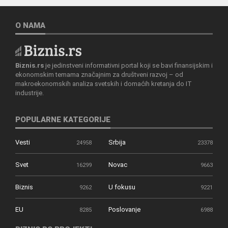
O NAMA
Biznis.rs
je jedinstveni informativni portal koji se bavi finansijskim i
ekonomskim temama značajnim za društveni razvoj – od
makroekonomskih analiza svetskih i domaćih kretanja do IT
industrije.
POPULARNE KATEGORIJE
Vesti
Srbija
24958
23378
Svet
Novac
16299
9663
Biznis
U fokusu
9262
9221
EU
Poslovanje
8285
6988