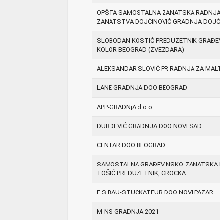
OPŠTA SAMOSTALNA ZANATSKA RADNJA 
ZANATSTVA DOJČINOVIĆ GRADNJA DOJČIN
SLOBODAN KOSTIĆ PREDUZETNIK GRAĐE
KOLOR BEOGRAD (ZVEZDARA)
ALEKSANDAR SLOVIĆ PR RADNJA ZA MALT
LANE GRADNJA DOO BEOGRAD
APP-GRADNjA d.o.o.
ĐURĐEVIĆ GRADNJA DOO NOVI SAD
CENTAR DOO BEOGRAD
SAMOSTALNA GRAĐEVINSKO-ZANATSKA 
TOŠIĆ PREDUZETNIK, GROCKA
E S BAU-STUCKATEUR DOO NOVI PAZAR
M-NS GRADNJA 2021