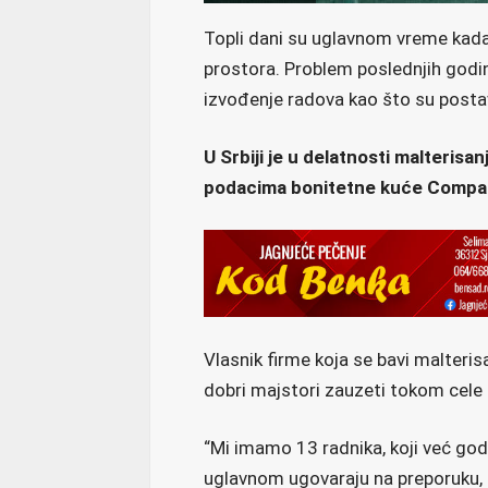
Topli dani su uglavnom vreme kada s
prostora. Problem poslednjih godi
izvođenje radova kao što su postav
U Srbiji je u delatnosti malteris
podacima bonitetne kuće Compa
Vlasnik firme koja se bavi malter
dobri majstori zauzeti tokom cele
“Mi imamo 13 radnika, koji već go
uglavnom ugovaraju na preporuku, 