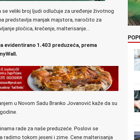
e veliki broj ljudi odlučuje za uređenje životnog
na predstavlja manjak majstora, naročito za
ljanje pločica, krečenje, malterisanje…
POP
anja evidentirano 1.403 preduzeća, prema
nyWall.
isanjem u Novom Sadu Branko Jovanović kaže da su
 godine.
dinama rade za naše preduzeće. Poslovi se
a radimo tokom jeseni i zime. Cene malterisanja