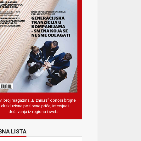
i broj magazina „Biznis.rs” donosi brojne
ekskluzivne poslovne priče, intervjue i
dešavanja iz regiona i sveta…
SNA LISTA