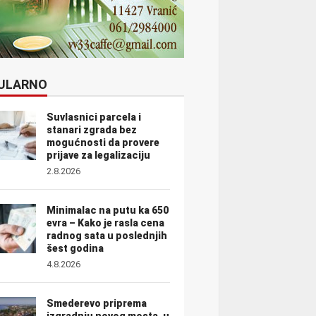
ULARNO
Suvlasnici parcela i
stanari zgrada bez
mogućnosti da provere
prijave za legalizaciju
2.8.2026
Minimalac na putu ka 650
evra – Kako je rasla cena
radnog sata u poslednjih
šest godina
4.8.2026
Smederevo priprema
izgradnju novog mosta, u