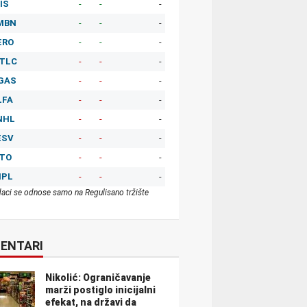
IS
-
-
-
MBN
-
-
-
ERO
-
-
-
TLC
-
-
-
GAS
-
-
-
LFA
-
-
-
NHL
-
-
-
ESV
-
-
-
ITO
-
-
-
MPL
-
-
-
aci se odnose samo na Regulisano tržište
ENTARI
Nikolić: Ograničavanje
marži postiglo inicijalni
efekat, na državi da