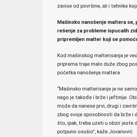
zavise od površine, ali i tehnike ko
Mašinsko nanošenje maltera se, 
rešenje za probleme ispucalih zid
pripremljen malter koji se pomoć
Kod mašinskog malterisanja je veo
priprema traje malo duže zbog post
početka nanošenja maltera.
“Mašinsko malterisanje je ne samo kv
nego je takođe i brže i jeftinije. O
može da nanese prvi, drugi i završn
zbog svoje sposobnosti da brže i 
što, ipak, treba uzeti u obzir jeste
potpuno osušio”, kaže Jovanović.