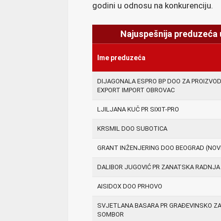
godini u odnosu na konkurenciju.
Najuspešnija preduzeća u
Ime preduzeća
DIJAGONALA ESPRO BP DOO ZA PROIZVOD
EXPORT IMPORT OBROVAC
LJILJANA KUČ PR SIXIT-PRO
KRSMIL DOO SUBOTICA
GRANT INŽENJERING DOO BEOGRAD (NOV
DALIBOR JUGOVIĆ PR ZANATSKA RADNJA
AISIDOX DOO PRHOVO
SVJETLANA BASARA PR GRAĐEVINSKO Z
SOMBOR