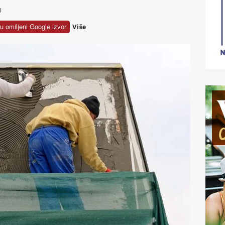
3
u omiljeni Google izvor
Više