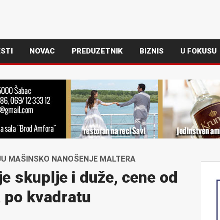
STI
NOVAC
PREDUZETNIK
BIZNIS
U FOKUSU
JU MAŠINSKO NANOŠENJE MALTERA
e skuplje i duže, cene od
 po kvadratu