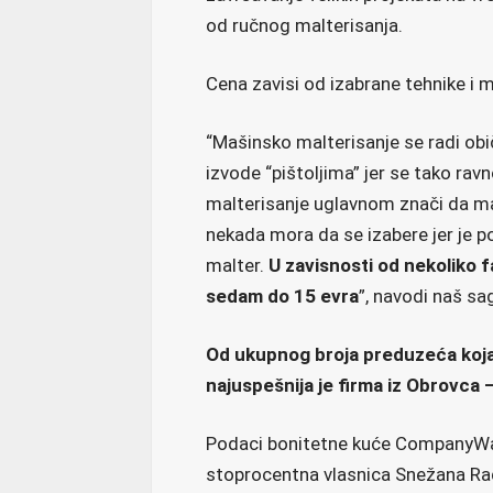
od ručnog malterisanja.
Cena zavisi od izabrane tehnike i m
“Mašinsko malterisanje se radi obi
izvode “pištoljima” jer se tako r
malterisanje uglavnom znači da majs
nekada mora da se izabere jer je p
malter.
U zavisnosti od nekoliko 
sedam do 15 evra
”, navodi naš sa
Od ukupnog broja preduzeća koja 
najuspešnija je firma iz Obrovca 
Podaci bonitetne kuće CompanyWall
stoprocentna vlasnica Snežana Rad