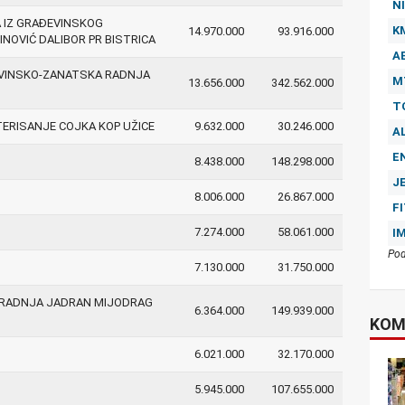
NI
IZ GRAĐEVINSKOG
K
14.970.000
93.916.000
OVIĆ DALIBOR PR BISTRICA
A
VINSKO-ZANATSKA RADNJA
M
13.656.000
342.562.000
T
ERISANJE COJKA KOP UŽICE
9.632.000
30.246.000
A
E
8.438.000
148.298.000
J
8.006.000
26.867.000
F
7.274.000
58.061.000
I
Pod
7.130.000
31.750.000
RADNJA JADRAN MIJODRAG
6.364.000
149.939.000
KOM
6.021.000
32.170.000
5.945.000
107.655.000