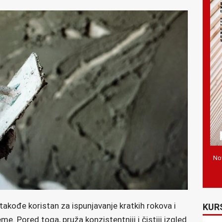
Nov
akođe koristan za ispunjavanje kratkih rokova i
KUR
me. Pored toga, pruža konzistentniji i čistiji izgled