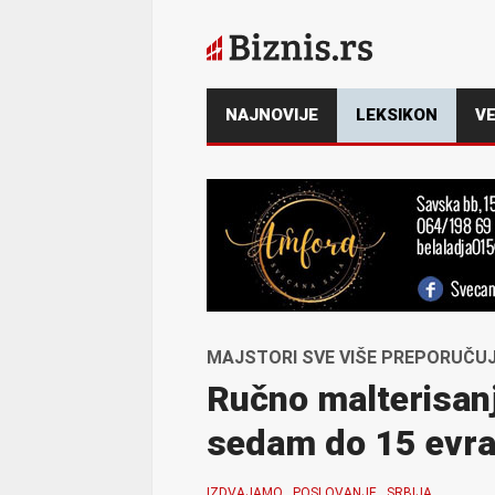
NAJNOVIJE
LEKSIKON
VE
MAJSTORI SVE VIŠE PREPORUČU
Ručno malterisanj
sedam do 15 evra
IZDVAJAMO
POSLOVANJE
SRBIJA