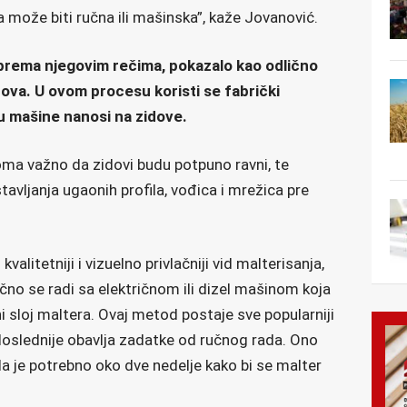
ja može biti ručna ili mašinska”, kaže Jovanović.
prema njegovim rečima, pokazalo kao odlično
ova. U ovom procesu koristi se fabrički
u mašine nanosi na zidove.
ma važno da zidovi budu potpuno ravni, te
avljanja ugaonih profila, vođica i mrežica pre
alitetniji i vizuelno privlačniji vid malterisanja,
bično se radi sa električnom ili dizel mašinom koja
i sloj maltera. Ovaj metod postaje sve popularniji
doslednije obavlja zadatke od ručnog rada. Ono
 da je potrebno oko dve nedelje kako bi se malter