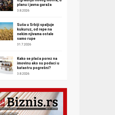
planu i javna garaža
3.8.2026
Suša u Srbiji spaljuje
kukuruz, od repe na
nekim njivama ostale
samo rupe
31.7.2026
Kako se plaća porez na
imovinu ako su podaci u
katastru pogrešni?
3.8.2026