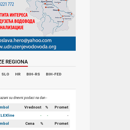
ZE REGIONA
SLO
HR
BIH-RS
BIH-FED
kazani su dnevni podaci na dan -
imbol
Vrednost
%
Promet
LEXline
-
-
-
imbol
Cena
%
Promet