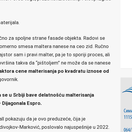
aterijala.
čno za spoljne strane fasade objekta. Radovi se
avnomerno smesa maltera nanese na ceo zid. Ručno
tor sam i pravi malter, pa je to sporiji proces, ali
ovršina takva da “pištoljem” ne može da se nanese
faktora cene malterisanja po kvadratu iznose od
govornik.
se u Srbiji bave delatnošću malterisanja
– Dijagonala Espro.
 pokazuju da je ovo preduzeće, čija je
ivojkov-Marković, poslovalo najuspešnije u 2022.