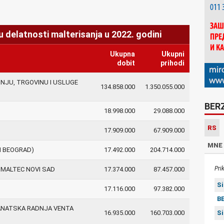
 delatnosti malterisanja u 2022. godini
Ukupna
Ukupni
dobit
prihodi
NJU, TRGOVINU I USLUGE
134.858.000
1.350.055.000
BER
18.998.000
29.088.000
RS
17.909.000
67.909.000
MNE
I BEOGRAD)
17.492.000
204.714.000
Pri
 MALTEC NOVI SAD
17.374.000
87.457.000
S
17.116.000
97.382.000
BE
ANATSKA RADNJA VENTA
S
16.935.000
160.703.000